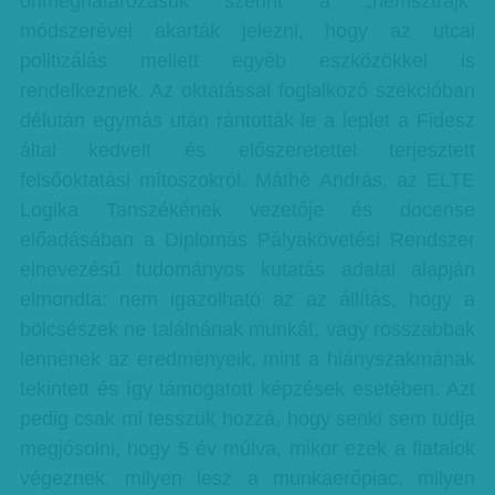
önmeghatározásuk szerint a „nemsztrájk”
módszerével akarták jelezni, hogy az utcai
politizálás mellett egyéb eszközökkel is
rendelkeznek. Az oktatással foglalkozó szekcióban
délután egymás után rántották le a leplet a Fidesz
által kedvelt és előszeretettel terjesztett
felsőoktatási mítoszokról. Máthé András, az ELTE
Logika Tanszékének vezetője és docense
előadásában a Diplomás Pályakövetési Rendszer
elnevezésű tudományos kutatás adatai alapján
elmondta: nem igazolható az az állítás, hogy a
bölcsészek ne találnának munkát, vagy rosszabbak
lennének az eredményeik, mint a hiányszakmának
tekintett és így támogatott képzések esetében. Azt
pedig csak mi tesszük hozzá, hogy senki sem tudja
megjósolni, hogy 5 év múlva, mikor ezek a fiatalok
végeznek, milyen lesz a munkaerőpiac, milyen