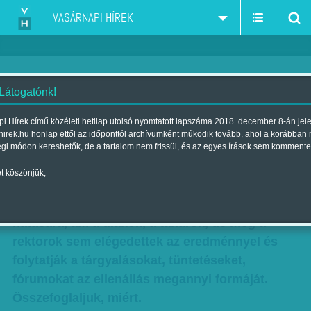
VASÁRNAPI HÍREK
 Látogatónk!
Folytatódik az ellenállás – a
i Hírek című közéleti hetilap utolsó nyomtatott lapszáma 2018. december 8-án jel
hirek.hu honlap ettől az időponttól archívumként működik tovább, ahol a korábban
diákok nem hátrálnak
égi módon kereshetők, de a tartalom nem frissül, és az egyes írások sem kommente
Szerző:
Lebhardt Olivér
| Megjelent a 2013. január 06.-i lapszámban
t köszönjük,
Meghátrált a kormány a diáktüntetések
hatására, ám a diákok, a tanárok, de még a
rektorok sem elégedettek az eredménnyel és
folytatják a tárgyalásokat, tüntetéseket,
fórumokat az ellenállás megannyi formáját.
Összefoglaljuk, miért.