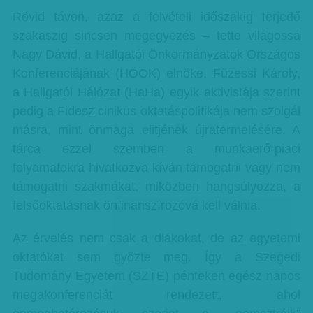
Rövid távon, azaz a felvételi időszakig terjedő
szakaszig sincsen megegyezés – tette világossá
Nagy Dávid, a Hallgatói Önkormányzatok Országos
Konferenciájának (HÖOK) elnöke. Füzessi Károly,
a Hallgatói Hálózat (HaHa) egyik aktivistája szerint
pedig a Fidesz cinikus oktatáspolitikája nem szolgál
másra, mint önmaga elitjének újratermelésére. A
tárca ezzel szemben a munkaerő-piaci
folyamatokra hivatkozva kíván támogatni vagy nem
támogatni szakmákat, miközben hangsúlyozza, a
felsőoktatásnak önfinanszírozóvá kell válnia.
Az érvelés nem csak a diákokat, de az egyetemi
oktatókat sem győzte meg. Így a Szegedi
Tudomány Egyetem (SZTE) pénteken egész napos
megakonferenciát rendezett, ahol