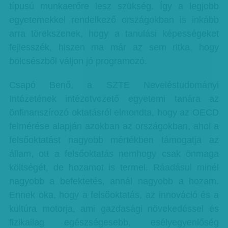
típusú munkaerőre lesz szükség. Így a legjobb
egyetemekkel rendelkező országokban is inkább
arra törekszenek, hogy a tanulási képességeket
fejlesszék, hiszen ma már az sem ritka, hogy
bölcsészből váljon jó programozó.
Csapó Benő, a SZTE Neveléstudományi
Intézetének intézetvezető egyetemi tanára az
önfinanszírozó oktatásról elmondta, hogy az OECD
felmérése alapján azokban az országokban, ahol a
felsőoktatást nagyobb mértékben támogatja az
állam, ott a felsőoktatás nemhogy csak önmaga
költségét, de hozamot is termel. Ráadásul minél
nagyobb a befektetés, annál nagyobb a hozam.
Ennek oka, hogy a felsőoktatás, az innováció és a
kultúra motorja, ami gazdasági növekedéssel és
fizikailag egészségesebb, esélyegyenlőség