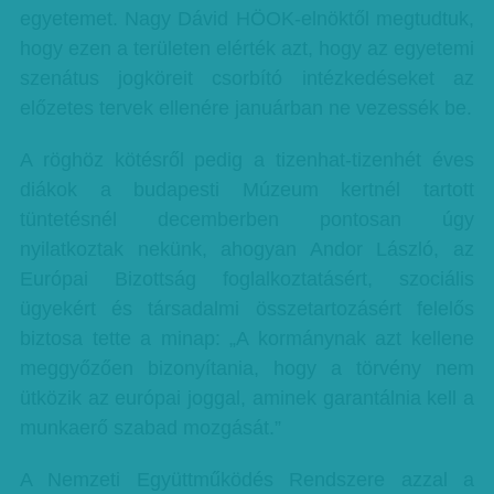
egyetemet. Nagy Dávid HÖOK-elnöktől megtudtuk,
hogy ezen a területen elérték azt, hogy az egyetemi
szenátus jogköreit csorbító intézkedéseket az
előzetes tervek ellenére januárban ne vezessék be.
A röghöz kötésről pedig a tizenhat-tizenhét éves
diákok a budapesti Múzeum kertnél tartott
tüntetésnél decemberben pontosan úgy
nyilatkoztak nekünk, ahogyan Andor László, az
Európai Bizottság foglalkoztatásért, szociális
ügyekért és társadalmi összetartozásért felelős
biztosa tette a minap: „A kormánynak azt kellene
meggyőzően bizonyítania, hogy a törvény nem
ütközik az európai joggal, aminek garantálnia kell a
munkaerő szabad mozgását.”
A Nemzeti Együttműködés Rendszere azzal a