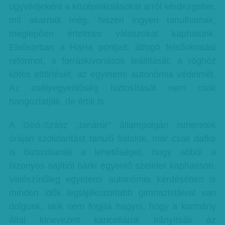
ügyvédjeként a középiskolásokat arról kérdezgetve,
mit akarnak még, hiszen ingyen tanulhatnak,
meglepően értelmes válaszokat kaphatunk.
Elsősorban a HaHa pontjait: átfogó felsőoktatási
reformot, a forráskivonások leállítását, a röghöz
kötés eltörlését, az egyetemi autonómia védelmét.
Az esélyegyenlőség biztosítását nem csak
hangoztatják, de értik is.
A Giró-Szász „tanárúr” állampolgári ismeretek
óráján szolidaritást tanuló fiatalok, már csak dafke
is biztosítanák a lehetőséget, hogy abból a
bizonyos sajtból bárki egyenlő szeletet kaphasson.
Valószínűleg egyetemi autonómia kérdésében is
minden idők legtájékozottabb gimnazistáival van
dolgunk, akik nem fogják hagyni, hogy a kormány
által kinevezett kancellárok irányítsák az