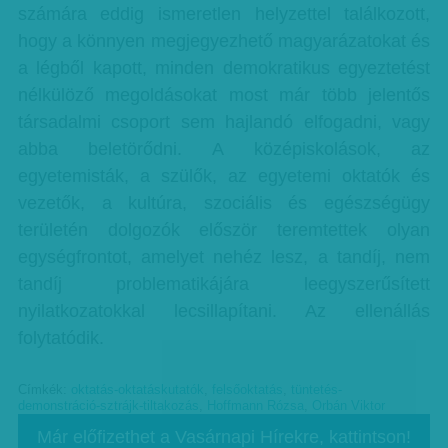
számára eddig ismeretlen helyzettel találkozott,
hogy a könnyen megjegyezhető magyarázatokat és
a légből kapott, minden demokratikus egyeztetést
nélkülöző megoldásokat most már több jelentős
társadalmi csoport sem hajlandó elfogadni, vagy
abba beletörődni. A középiskolások, az
egyetemisták, a szülők, az egyetemi oktatók és
vezetők, a kultúra, szociális és egészségügy
területén dolgozók először teremtettek olyan
egységfrontot, amelyet nehéz lesz, a tandíj, nem
tandíj problematikájára leegyszerűsített
nyilatkozatokkal lecsillapítani. Az ellenállás
folytatódik.
Címkék:
oktatás-oktatáskutatók
,
felsőoktatás
,
tüntetés-
demonstráció-sztrájk-tiltakozás
,
Hoffmann Rózsa
,
Orbán Viktor
Már előfizethet a Vasárnapi Hírekre, kattintson!