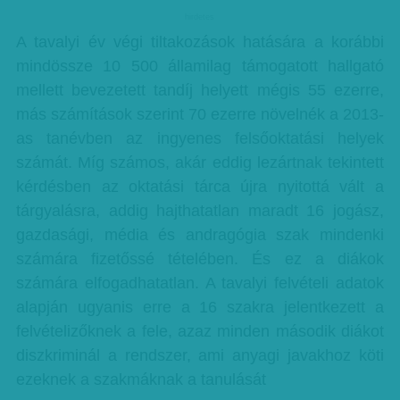
hirdetes
A tavalyi év végi tiltakozások hatására a korábbi
mindössze 10 500 államilag támogatott hallgató
mellett bevezetett tandíj helyett mégis 55 ezerre,
más számítások szerint 70 ezerre növelnék a 2013-
as tanévben az ingyenes felsőoktatási helyek
számát. Míg számos, akár eddig lezártnak tekintett
kérdésben az oktatási tárca újra nyitottá vált a
tárgyalásra, addig hajthatatlan maradt 16 jogász,
gazdasági, média és andragógia szak mindenki
számára fizetőssé tételében. És ez a diákok
számára elfogadhatatlan. A tavalyi felvételi adatok
alapján ugyanis erre a 16 szakra jelentkezett a
felvételizőknek a fele, azaz minden második diákot
diszkriminál a rendszer, ami anyagi javakhoz köti
ezeknek a szakmáknak a tanulását