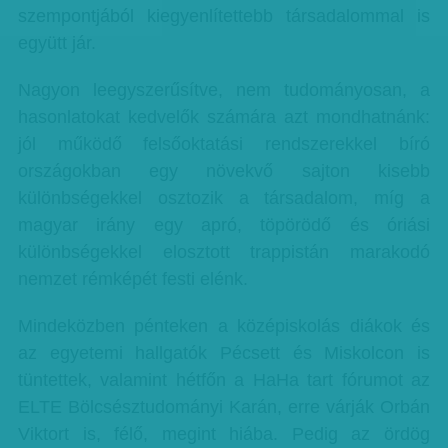
szempontjából kiegyenlítettebb társadalommal is
együtt jár.
Nagyon leegyszerűsítve, nem tudományosan, a
hasonlatokat kedvelők számára azt mondhatnánk:
jól működő felsőoktatási rendszerekkel bíró
országokban egy növekvő sajton kisebb
különbségekkel osztozik a társadalom, míg a
magyar irány egy apró, töpörödő és óriási
különbségekkel elosztott trappistán marakodó
nemzet rémképét festi elénk.
Mindeközben pénteken a középiskolás diákok és
az egyetemi hallgatók Pécsett és Miskolcon is
tüntettek, valamint hétfőn a HaHa tart fórumot az
ELTE Bölcsésztudományi Karán, erre várják Orbán
Viktort is, félő, megint hiába. Pedig az ördög