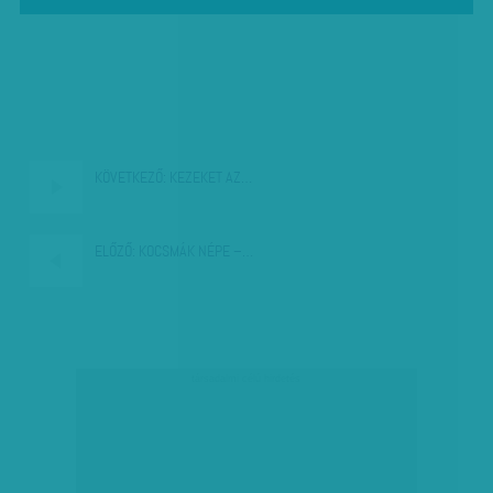
KÖVETKEZŐ:
KEZEKET AZ…
ELŐZŐ:
KOCSMÁK NÉPE –…
társadalmi célú hirdetés