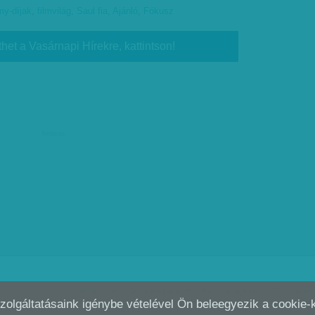
y-díjak
,
filmvilág
,
Saul fia
,
Ajánló
,
Fókusz
thet a Vasárnapi Hírekre, kattintson!
hirdetés
Impresszum
Online médiaajánlat
Print médiaajánlat
ÁSZF
Adatv
Szolgáltatásaink igénybe vételével Ön beleegyezik a cookie