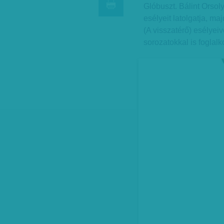
Glóbuszt. Bálint Orsol
esélyeit latolgatja, m
(A visszatérő) esélyeive
sorozatokkal is foglalk