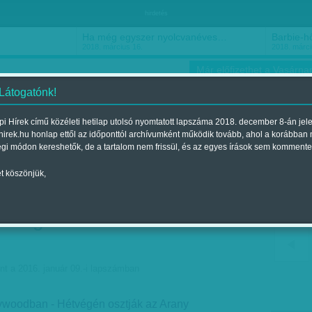
hirdetés
Ha még egyszer nyolcvanéves…
Barbie-h
2018. március 16.
2018. márci
Már előfizethet a Vasárnap
 Látogatónk!
i Hírek című közéleti hetilap utolsó nyomtatott lapszáma 2018. december 8-án jel
hirek.hu honlap ettől az időponttól archívumként működik tovább, ahol a korábban
ókusz
Szerintem
Ízlés
Sport
égi módon kereshetők, de a tartalom nem frissül, és az egyes írások sem kommente
t köszönjük,
mas lesz a hétfő hajnal a
nség számára - Golden
nt a 2016. január 09.-i lapszámban
lywoodban - Hétvégén osztják az Arany