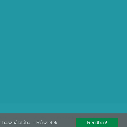
édelem
Szerzői jogok
Előfizetés
Digitális előfizetés
RSS
Kutatás szabályzat
-k használatába.
- Részletek
Rendben!