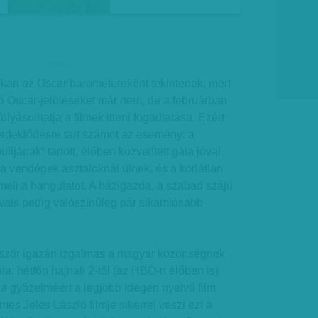
hirdetes
kan az Oscar barométereként tekintenek, mert
ó Oscar-jelöléseket már nem, de a februárban
lyásolhatja a filmek itteni fogadtatása. Ezért
érdeklődésre tart számot az esemény: a
ijának” tartott, élőben közvetített gála jóval
 a vendégek asztaloknál ülnek, és a korlátlan
meli a hangulatot. A házigazda, a szabad szájú
rvais pedig valószínűleg pár sikamlósabb
őször igazán izgalmas a magyar közönségnek
a: hétfőn hajnali 2-től (az HBO-n élőben is)
ia győzelméért a legjobb idegen nyelvű film
es Jeles László filmje sikerrel veszi ezt a