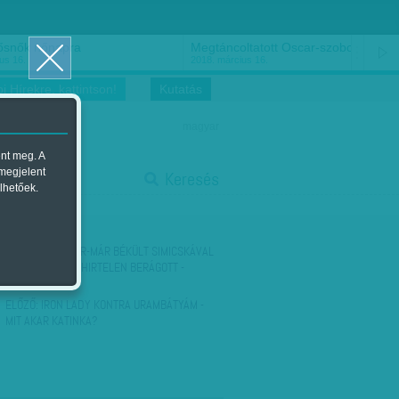
ősnők nőnapra
Megtáncoltatott Oscar-szobor
us 16.
2018. március 16.
i Hírekre, kattintson!
Kutatás
magyar
ent meg. A
start
 megjelent
Keresés
lhetőek.
stop
KÖVETKEZŐ:
MÁR-MÁR BÉKÜLT SIMICSKÁVAL
ORBÁN, AMIKOR HIRTELEN BERÁGOTT -
PLETYKÁK A…
ELŐZŐ:
IRON LADY KONTRA URAMBÁTYÁM -
MIT AKAR KATINKA?