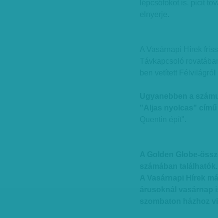
lépcsőfokot is, picit t
elnyerje.
A Vasárnapi Hírek fris
Távkapcsoló rovatában
ben vetített Félvilágró
l
Ugyanebben a számun
"Aljas nyolcas" című 
Quentin épít".
A Golden Globe-összeá
számában találhatók
A Vasárnapi Hírek má
árusoknál vasárnap i
szombaton házhoz vi