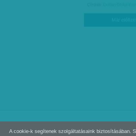
Címkék:
Golden Globe-Emm
Már előfize
Copyright (C) 2026, XXI század Média Kft. Az oldal szerzői jogi oltalom alatt áll.
A cookie-k segítenek szolgáltatásaink biztosításában. 