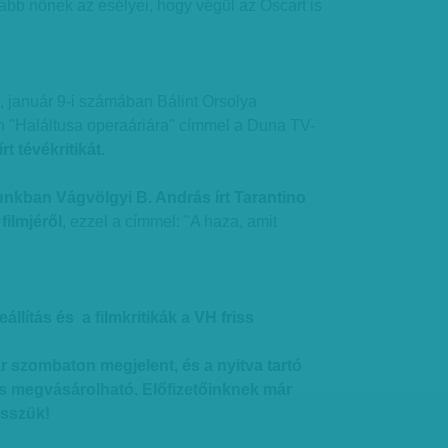
ovább nőnek az esélyei, hogy végül az Oscart is
s, január 9-i számában Bálint Orsolya
 "Haláltusa operaáriára" címmel a Duna TV-
 írt tévékritikát.
kban Vágvölgyi B. András írt Tarantino
filmjéről
, ezzel a címmel: "A haza, amit
llítás és a filmkritikák a VH friss
.
r szombaton megjelent, és a nyitva tartó
s megvásárolható. Előfizetőinknek már
sszük!