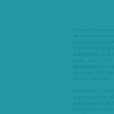
A Golden Gloe díj
Az Arany Glóbuszra so
bár a pénteken lezárul
kezdődő szavazást befo
és a show-ért is nagy 
Hollywoodban „az év bul
lazább, mint az Oscar:
alkoholfogyasztás is e
brit komikus Ricky Ge
poént is bedob majd.
Huszonhét év után el
is az Arany Glóbusz-gál
drukkolhatunk a Saul f
kategóriájában. Ha Nem