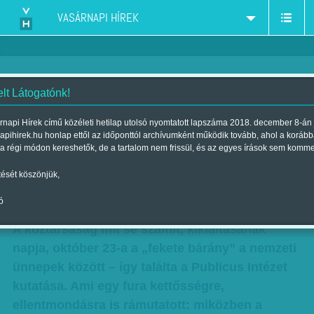
VASÁRNAPI HÍREK
elt Látogatónk!
Göncz Árpádnak nyomába se
rnapi Hírek című közéleti hetilap utolsó nyomtatott lapszáma 2018. december 8-án 
apihirek.hu honlap ettől az időponttól archívumként működik tovább, ahol a koráb
érnek - Itt vannak a Publicus-
 a régi módon kereshetők, de a tartalom nem frissül, és az egyes írások sem komm
mérés adatai!
ését köszönjük,
Szerző:
Publicus-VH
| Megjelent a 2015. október 24.-i lapszámban
ó
A köztársaság mit se számít, kikiáltásának
napja, október 23-a a „fekete bárány” a nemzeti
ünnepek között – így találta a Publicus Intézet
kutatása. Ami egy fura kettősségre,
ellentmondásra is rámutatott: miközben a