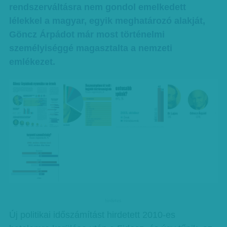
rendszerváltásra nem gondol emelkedett
lélekkel a magyar, egyik meghatározó alakját,
Göncz Árpádot már most történelmi
személyiséggé magasztalta a nemzeti
emlékezet.
hirdetes
Új politikai időszámítást hirdetett 2010-es