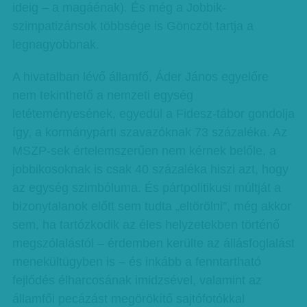
ideig – a magáénak). És még a Jobbik-
szimpatizánsok többsége is Gönczöt tartja a
legnagyobbnak.
A hivatalban lévő államfő, Áder János egyelőre
nem tekinthető a nemzeti egység
letéteményesének, egyedül a Fidesz-tábor gondolja
így, a kormánypárti szavazóknak 73 százaléka. Az
MSZP-sek értelemszerűen nem kérnek belőle, a
jobbikosoknak is csak 40 százaléka hiszi azt, hogy
az egység szimbóluma. És pártpolitikusi múltját a
bizonytalanok előtt sem tudta „eltörölni”, még akkor
sem, ha tartózkodik az éles helyzetekben történő
megszólalástól – érdemben kerülte az állásfoglalást
menekültügyben is – és inkább a fenntartható
fejlődés élharcosának imidzsével, valamint az
államfői pecázást megörökítő sajtófotókkal