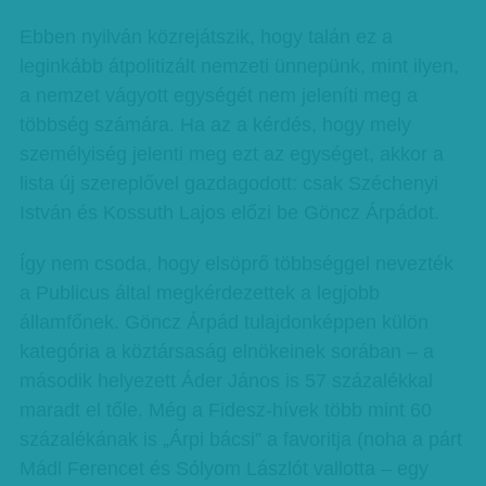
Ebben nyilván közrejátszik, hogy talán ez a
leginkább átpolitizált nemzeti ünnepünk, mint ilyen,
a nemzet vágyott egységét nem jeleníti meg a
többség számára. Ha az a kérdés, hogy mely
személyiség jelenti meg ezt az egységet, akkor a
lista új szereplővel gazdagodott: csak Széchenyi
István és Kossuth Lajos előzi be Göncz Árpádot.
Így nem csoda, hogy elsöprő többséggel nevezték
a Publicus által megkérdezettek a legjobb
államfőnek. Göncz Árpád tulajdonképpen külön
kategória a köztársaság elnökeinek sorában – a
második helyezett Áder János is 57 százalékkal
maradt el tőle. Még a Fidesz-hívek több mint 60
százalékának is „Árpi bácsi” a favoritja (noha a párt
Mádl Ferencet és Sólyom Lászlót vallotta – egy