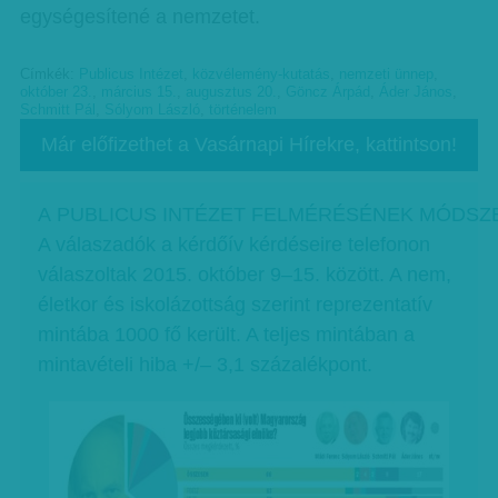
egységesítené a nemzetet.
Címkék:
Publicus Intézet
,
közvélemény-kutatás
,
nemzeti ünnep
,
október 23.
,
március 15.
,
augusztus 20.
,
Göncz Árpád
,
Áder János
,
Schmitt Pál
,
Sólyom László
,
történelem
Már előfizethet a Vasárnapi Hírekre, kattintson!
A PUBLICUS INTÉZET FELMÉRÉSÉNEK MÓDSZ
A válaszadók a kérdőív kérdéseire telefonon
válaszoltak 2015. október 9–15. között. A nem,
életkor és iskolázottság szerint reprezentatív
mintába 1000 fő került. A teljes mintában a
mintavételi hiba +/– 3,1 százalékpont.