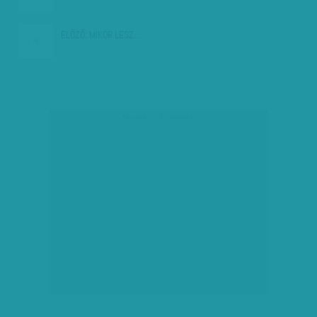
ELŐZŐ:
MIKOR LESZ…
társadalmi célú hirdetés