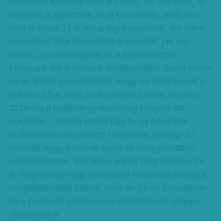
hatalomra kerülése után a Fidesz, és úgy tűnik, az
ünnepek is igazodtak az új kurzushoz. 2008-ban
még március 15-e volt a legnépszerűbb, ám mára
augusztus 20-a letaszította a trónjáról. Ha úgy
tetszik, a szabadságnál és a forradalomnál
fontosabb lett a nemzeti emlékezetben Szent István
és az állami konszolidáció. Hogy mi miatt bukott el
március 15-e, arról csak találgatni lehet, de tény:
2010 óta a hatalom gyakorlatilag kisajátította
magának – többek között úgy, hogy lefoglalta
Budapest összes érdemi helyszínét, nehogy az
ellenzék vagy a civil társadalom tömegesebben
ünnepelhessen. Ám hiába kopott meg március 15-
e, még mindig vagy háromszor fontosabb ünnep a
megkérdezettek szerint, mint az '56-os forradalom
és a harmadik köztársaság kikiáltásának ünnepe,
október 23-a.