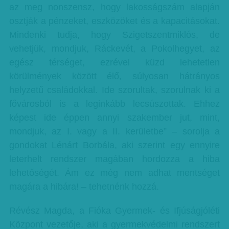
az meg nonszensz, hogy lakosságszám alapján
osztják a pénzeket, eszközöket és a kapacitásokat.
Mindenki tudja, hogy Szigetszentmiklós, de
vehetjük, mondjuk, Ráckevét, a Pokolhegyet, az
egész térséget, ezrével küzd lehetetlen
körülmények között élő, súlyosan hátrányos
helyzetű családokkal. Ide szorultak, szorulnak ki a
fővárosból is a leginkább lecsúszottak. Ehhez
képest ide éppen annyi szakember jut, mint,
mondjuk, az I. vagy a II. kerületbe” – sorolja a
gondokat Lénárt Borbála, aki szerint egy ennyire
leterhelt rendszer magában hordozza a hiba
lehetőségét. Ám ez még nem adhat mentséget
magára a hibára! – tehetnénk hozzá.
Révész Magda, a Fióka Gyermek- és Ifjúságjóléti
Központ vezetője, aki a gyermekvédelmi rendszert