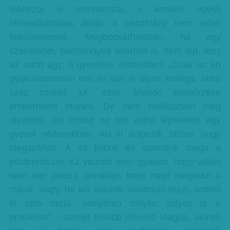
többször is monitorozta, a konkrét ügytől
elvonatkoztatva állítja: a pénzhiány nem tehet
felelőtlenebbé. Megbocsáthatatlan, ha egy
szakember, bármennyire leterhelt is, nem lép, tesz
az adott ügy, a gyerekek érdekében! „Csak az én
gyakorlatomban volt és van is olyan kolléga, akire
száz család jut, ezek állandó ellenőrzése
emberfeletti munka. De nem találkoztam még
olyannal, aki emiatt ne tett volna lépéseket egy
gyerek védelmében. Aki itt dolgozik, biztos, hogy
megszállott. A mi fülünk és szemünk maga a
jelzőrendszer. Az viszont tény: gyakori, hogy valaki
nem mer jelezni, gondolja, hogy majd megteszi a
másik. Vagy, ha leír valamit, óvatosan teszi, amiből
ki sem derül, valójában milyen súlyos is a
probléma” – sorolja tovább Révész Magda, akinek