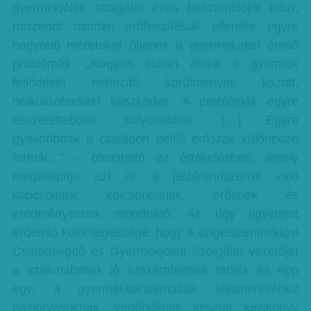
gyermekjóléti szolgálat éves beszámolóját idézi,
miszerint minden erőfeszítésük ellenére egyre
nagyobb méreteket öltenek a gyermekeket érintő
problémák. „Nagyon sokan élnek a gyermek
fejlődését nehezítő körülmények között,
nélkülözésekkel küszködve. A problémák egyre
összetettebbek, súlyosabbak. (…) Egyre
gyakoribbak a családon belüli erőszak különböző
formái…” – olvasható az értékelésben, amely
megállapítja azt is: a jelzőrendszerrel való
kapcsolatuk kölcsönösnek, erősnek és
eredményesnek mondható. Az ügy figyelmet
érdemlő különlegessége, hogy a szigetszentmiklósi
Családsegítő és Gyermekjóléti Szolgálat vezetőjét
a szakmabeliek jó szakembernek tartják és épp
egy, a gyermekbántalmazás felismeréséhez
háziorvosoknak, védőnőknek készült kézikönyv