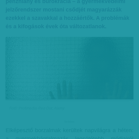
pénzhiány és bürokrácia – a gyermekvédelmi
jelzőrendszer mostani csődjét magyarázzák
ezekkel a szavakkal a hozzáértők. A problémák
és a kifogások évek óta változatlanok.
Fotó: Profimedia-Red Dot, Alamy
hirdetes
Elképesztő borzalmak kerültek napvilágra a héten:
a gyermekbántalmazás legsötétebb módjairól