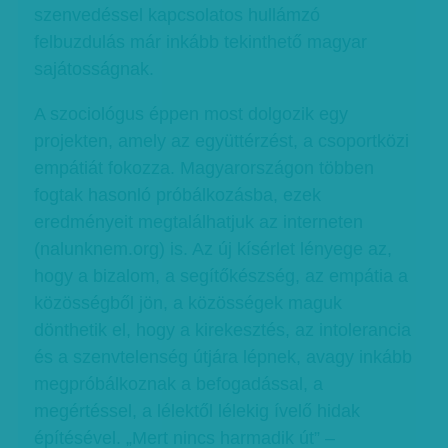
szenvedéssel kapcsolatos hullámzó
felbuzdulás már inkább tekinthető magyar
sajátosságnak.
A szociológus éppen most dolgozik egy
projekten, amely az együttérzést, a csoportközi
empátiát fokozza. Magyarországon többen
fogtak hasonló próbálkozásba, ezek
eredményeit megtalálhatjuk az interneten
(nalunknem.org) is. Az új kísérlet lényege az,
hogy a bizalom, a segítőkészség, az empátia a
közösségből jön, a közösségek maguk
dönthetik el, hogy a kirekesztés, az intolerancia
és a szenvtelenség útjára lépnek, avagy inkább
megpróbálkoznak a befogadással, a
megértéssel, a lélektől lélekig ívelő hidak
építésével. „Mert nincs harmadik út” –