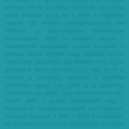
ahonnan három gyermeket kiemelnek, ott komoly
rizikót vállalnak azzal, ha a többit a családban
hagyják. Ott komoly családgondozásnak kell
történnie, a gyámhivatalnak folyamatosan
felülvizsgálnia. Ezen a területen viszont a
szakemberek tapasztalatai szerint 24-szeres a
látencia, szóval: örüljünk, hogy legalább kiderült!
„Ilyen dolog valószínűleg úgy történhet meg, hogy a
gyereket a kutya nem nézi meg. Még ha ki is
mennek a családhoz, legfeljebb a szülőkkel
beszélnek, vagyis úgy töltik ki a papírokat,
láttamozzák az ügyet, hogy érdemi munka nem
történt. Mert a gyerek viselkedésén még a
laikusnak is, nemhogy a szakértő szem számára,
pontosan látszanak a jelek” – állítja a szakember,
aki százával ismer hasonló történeteket, olyanokat,