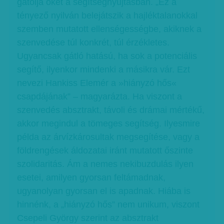
gátolja őket a segítségnyújtásban. „Ez a
tényező nyilván belejátszik a hajléktalanokkal
szemben mutatott ellenségességbe, akiknek a
szenvedése túl konkrét, túl érzékletes.
Ugyancsak gátló hatású, ha sok a potenciális
segítő, ilyenkor mindenki a másikra vár. Ezt
nevezi Hankiss Elemér a »hiányzó hős«
csapdájának” – magyarázta. Ha viszont a
szenvedés absztrakt, távoli és drámai mértékű,
akkor megindul a tömeges segítség. Ilyesmire
példa az árvízkárosultak megsegítése, vagy a
földrengések áldozatai iránt mutatott őszinte
szolidaritás. Ám a nemes nekibuzdulás ilyen
esetei, amilyen gyorsan feltámadnak,
ugyanolyan gyorsan el is apadnak. Hiába is
hinnénk, a „hiányzó hős” nem unikum, viszont
Csepeli György szerint az absztrakt