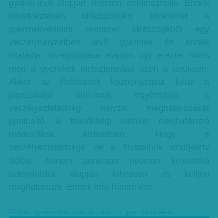
gyakorlatuk alapján eltérően értelmezhetik. Ennek
következtében időközönként kikerülhet a
gyermekvédelmi rendszer látószögéből egy
veszélyhelyzetben lévő gyermek és annak
családja. Vizsgálódása alapján úgy érezte: nincs
meg a gyerekek jogbiztonsága ezen a területen.
Akkor az illetékesek közbenjárását kérte a
jogszabályi előírások egyértelmű, a
veszélyeztetettségi helyzet meghatározását
pontosító, a felelősségi köröket meghatározó
módosítása érdekében. Hogy a
veszélyeztetettsége ne a hivatalnok szubjektív
ítélete, hanem pontosan nyomon követhető
sztenderdek alapján lehessen és kelljen
meghatározni. Ennek már három éve…
Címkék:
gyermekbántalmazás - abúzus
,
gyermekvédelem