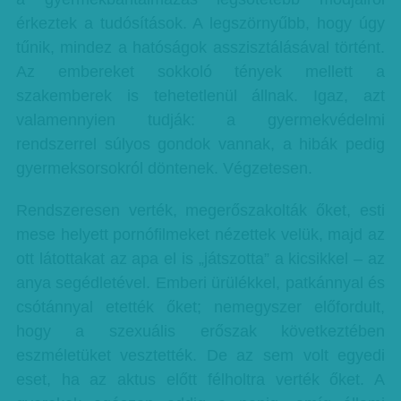
érkeztek a tudósítások. A legszörnyűbb, hogy úgy
tűnik, mindez a hatóságok asszisztálásával történt.
Az embereket sokkoló tények mellett a
szakemberek is tehetetlenül állnak. Igaz, azt
valamennyien tudják: a gyermekvédelmi
rendszerrel súlyos gondok vannak, a hibák pedig
gyermeksorsokról döntenek. Végzetesen.
Rendszeresen verték, megerőszakolták őket, esti
mese helyett pornófilmeket nézettek velük, majd az
ott látottakat az apa el is „játszotta” a kicsikkel – az
anya segédletével. Emberi ürülékkel, patkánnyal és
csótánnyal etették őket; nemegyszer előfordult,
hogy a szexuális erőszak következtében
eszméletüket vesztették. De az sem volt egyedi
eset, ha az aktus előtt félholtra verték őket. A