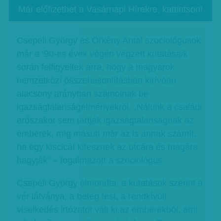
Már előfizethet a Vasárnapi Hírekre, kattintson!
Csepeli György és Örkény Antal szociológusok
már a ’90-es évek végén végzett kutatásaik
során felfigyeltek arra, hogy a magyarok
nemzetközi összehasonlításban kirívóan
alacsony arányban számolnak be
igazságtalanságélményekről. „Nálunk a családi
erőszakot sem tartják igazságtalanságnak az
emberek, míg másutt már az is annak számít,
ha egy kiscicát kitesznek az utcára és magára
hagyják” – fogalmazott a szociológus.
Csepeli György elmondta: a kutatások szerint a
vér látványa, a beteg test, a rendkívüli
viselkedés irtózatot vált ki az emberekből, ami