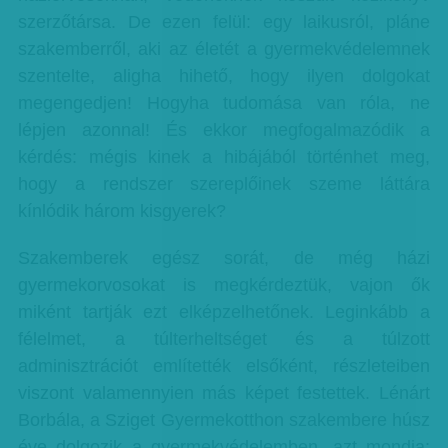
szerzőtársa. De ezen felül: egy laikusról, pláne
szakemberről, aki az életét a gyermekvédelemnek
szentelte, aligha hihető, hogy ilyen dolgokat
megengedjen! Hogyha tudomása van róla, ne
lépjen azonnal! És ekkor megfogalmazódik a
kérdés: mégis kinek a hibájából történhet meg,
hogy a rendszer szereplőinek szeme láttára
kínlódik három kisgyerek?
Szakemberek egész sorát, de még házi
gyermekorvosokat is megkérdeztük, vajon ők
miként tartják ezt elképzelhetőnek. Leginkább a
félelmet, a túlterheltséget és a túlzott
adminisztrációt említették elsőként, részleteiben
viszont valamennyien más képet festettek. Lénárt
Borbála, a Sziget Gyermekotthon szakembere húsz
éve dolgozik a gyermekvédelemben, azt mondja: