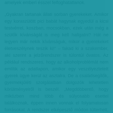
amelyek emberi ésszel felfoghatatlanok.
„Gyakran tartanak állati sorban gyerekeket. Amikor
egy koraszülött pici babát hagynak egyedül a kicsi
testvérrel, koszban, mocsokban, ezek után még a
szülők kívánságát is meg kell hallgatni? Hát ne
legyen már nekik kívánságuk, mikor a gyerekeket
életveszélynek teszik ki!” – fakad ki a szakember,
aki szerint a jelzőrendszer is túlontúl óvatos. Az
például rendszeres, hogy az alkoholproblémát nem
említik az adatlapon, amikor egy veszélyeztetett
gyerek ügye kerül az asztalra. De a családsegítők,
gyermekjóléti szolgálatban dolgozók lehetetlen
körülményeiről is beszél. „Megdöbbentő, hogy
miközben mind több és súlyosabb esettel
találkoznak, éppen innen vonnak el folyamatosan
forrásokat. A rendszer elképesztő módon túlterhelt,