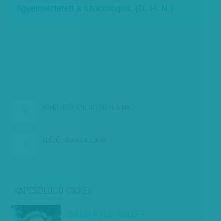
figyelmeztetett a szociológus. (D.-H. N.)
KÖVETKEZŐ:
GYILKOS BÉLYEG: MA…
ELŐZŐ:
KÍNA ÉS A JÓFIÚK
KAPCSOLÓDÓ CIKKEK
Barbárok provokátora –