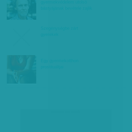
gyermekvédelem utolsó
bástyájának bevétele zajlik
Szegénységbe zárt
gyerekek
Egy gyermekotthon
prostituáltjai
társadalmi célú hirdetés