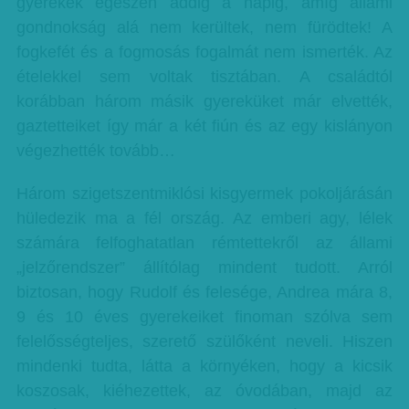
gyerekek egészen addig a napig, amíg állami
gondnokság alá nem kerültek, nem fürödtek! A
fogkefét és a fogmosás fogalmát nem ismerték. Az
ételekkel sem voltak tisztában. A családtól
korábban három másik gyereküket már elvették,
gaztetteiket így már a két fiún és az egy kislányon
végezhették tovább…
Három szigetszentmiklósi kisgyermek pokoljárásán
hüledezik ma a fél ország. Az emberi agy, lélek
számára felfoghatatlan rémtettekről az állami
„jelzőrendszer” állítólag mindent tudott. Arról
biztosan, hogy Rudolf és felesége, Andrea mára 8,
9 és 10 éves gyerekeiket finoman szólva sem
felelősségteljes, szerető szülőként neveli. Hiszen
mindenki tudta, látta a környéken, hogy a kicsik
koszosak, kiéhezettek, az óvodában, majd az