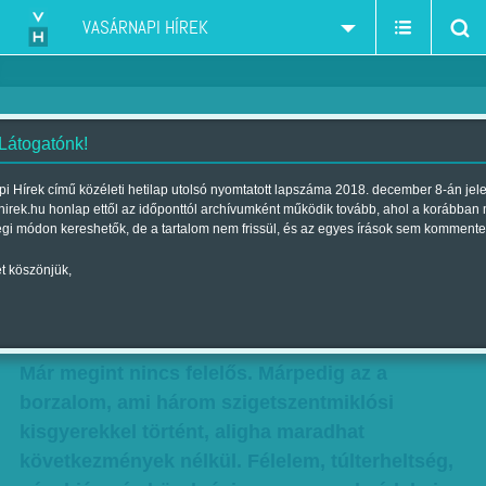
VASÁRNAPI HÍREK
 Látogatónk!
Gyalázat láttamozva: a
i Hírek című közéleti hetilap utolsó nyomtatott lapszáma 2018. december 8-án jel
hirek.hu honlap ettől az időponttól archívumként működik tovább, ahol a korábban
gyermekvédelmi rendszer
égi módon kereshetők, de a tartalom nem frissül, és az egyes írások sem kommente
csődjének okai
t köszönjük,
Szerző:
Kun J. Viktória
| Megjelent a 2013. december 01.-i
lapszámban
Már megint nincs felelős. Márpedig az a
borzalom, ami három szigetszentmiklósi
kisgyerekkel történt, aligha maradhat
következmények nélkül. Félelem, túlterheltség,