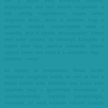
volt is éppen elég konfliktusa orvossal,
pedagógussal, akik nem jelezték megfelelően a
bajt. „Mindig megkérdezem, hogyan tudtak
nyugodtan aludni, abban a tudatban, hogy a
gyereket, mondjuk, visszaengedték abba a
családba, ahol őt bántják, elhanyagolják?” Ebben
nem ismer pardont: ha bármelyik kollégáján a
kiégés jeleit látja, azonnal intézkedik, gyerek
ugyanis emiatt nem eshet ki a védőhálón! Vagy –
láthatóan – mégis?
Az ügyben az ombudsmani hivatal sürgős
eljárásban vizsgálatot indított, ez nem az első a
hivatal berkein belül. Korábban még Szabó Máté
állapította meg: a gyámhivatal munkatársai a
veszélyeztetettség fogalmát személyiségük,
ismereteik, az adott területen szerzett szakmai