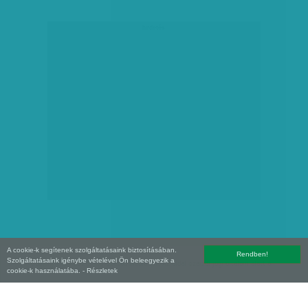
hirdetés
A cookie-k segítenek szolgáltatásaink biztosításában.
Rendben!
Szolgáltatásaink igénybe vételével Ön beleegyezik a
Copyright (C) 2026, XXI század Média Kft. Az oldal szerzői jogi oltalom alatt áll.
cookie-k használatába.
- Részletek