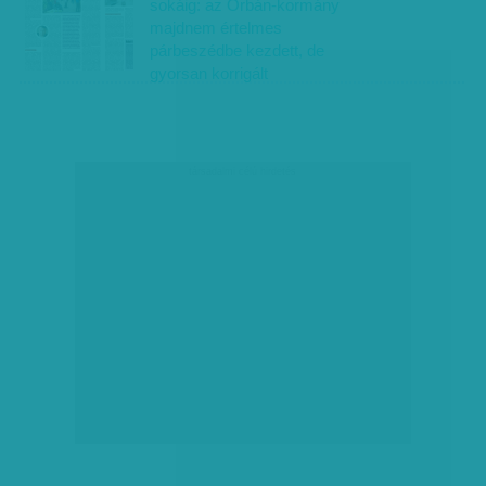
sokáig: az Orbán-kormány
majdnem értelmes
párbeszédbe kezdett, de
gyorsan korrigált
társadalmi célú hirdetés