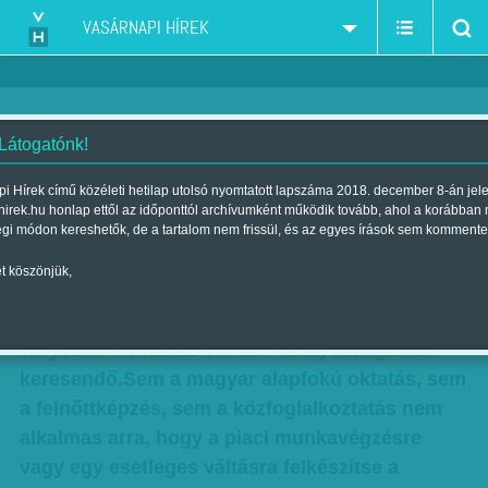
VASÁRNAPI HÍREK
 Látogatónk!
Halott tudás termeli a
i Hírek című közéleti hetilap utolsó nyomtatott lapszáma 2018. december 8-án jel
hirek.hu honlap ettől az időponttól archívumként működik tovább, ahol a korábban
közmunkást
égi módon kereshetők, de a tartalom nem frissül, és az egyes írások sem kommente
Szerző:
Munkatársunktól
| Megjelent a 2016. július 09.-i lapszámban
t köszönjük,
A kialakult munkaerőhiány fő oka a demográfiai
tényezők mellett az oktatás hiányosságaiban
keresendő.Sem a magyar alapfokú oktatás, sem
a felnőttképzés, sem a közfoglalkoztatás nem
alkalmas arra, hogy a piaci munkavégzésre
vagy egy esetleges váltásra felkészítse a