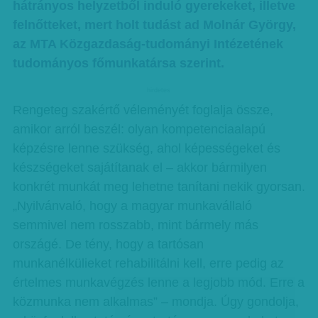
hátrányos helyzetből induló gyerekeket, illetve
felnőtteket, mert holt tudást ad Molnár György,
az MTA Közgazdaság-tudományi Intézetének
tudományos főmunkatársa szerint.
hirdetes
Rengeteg szakértő véleményét foglalja össze,
amikor arról beszél: olyan kompetenciaalapú
képzésre lenne szükség, ahol képességeket és
készségeket sajátítanak el – akkor bármilyen
konkrét munkát meg lehetne tanítani nekik gyorsan.
„Nyilvánvaló, hogy a magyar munkavállaló
semmivel nem rosszabb, mint bármely más
országé. De tény, hogy a tartósan
munkanélkülieket rehabilitálni kell, erre pedig az
értelmes munkavégzés lenne a legjobb mód. Erre a
közmunka nem alkalmas” – mondja. Úgy gondolja,