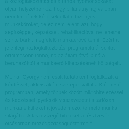
a közfoglalkoztatás és a tartós nyomor sokakat
olyan helyzetbe hoz, hogy pillanatnyilag valóban
nem lennének képesek ellátni bizonyos
munkaköröket, de ez nem jelenti azt, hogy
segítséggel, képzéssel, rehabilitációval ne lehetne
szinte bárkit megfelelő munkaerővé tenni. Ezért a
jelenlegi közfoglalkoztatási programoknál sokkal
értelmesebb lenne, ha az állam átvállalná a
beruházóktól a munkaerő kiképzésének költségeit.
Molnár György nem csak kutatóként foglalkozik a
kérdéssel, aktivistaként szerepet vállal a Kiút nevű
programban, amely többek között mikrohitelezéssel
és képzéssel igyekszik visszavezetni a tartósan
munkanélkülieket a jövedelmező, termelő munka
világába. A kis összegű hiteleket a résztvevők
elsősorban mezőgazdasági őstermelői