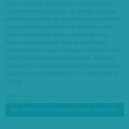
hogy a képzések alapvetően a nagy lobbierejű
képzők érdekeit szolgálják. Ők jelentős pályázati
pénzeket nyernek el az oktatások levezényléséért,
de az eredményességüket már senki nem nézi.
„Nem annak kellene lennie a mércének, hogy
hányan végeztek el egy kurzust. Azt lenne jó
nyomon követni, hogy a tanfolyam elvégzése után
három hónappal mennyien dolgoznak. Ha senki,
akkor azzal a képző intézménnyel egyszerűen nem
szabad többet szerződést kötni” – mondja Molnár
György.
Címkék:
munkaerőpiac-foglalkoztatás
,
közmunka-közfoglalkoztatás
,
társadalomtudósok
Már előfizethet a Vasárnapi Hírekre, kattintson!