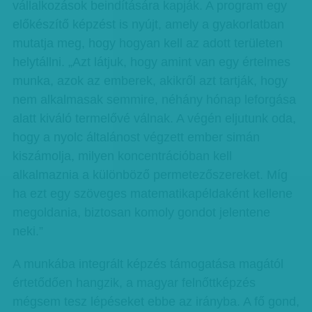
vállalkozások beindítására kapják. A program egy
előkészítő képzést is nyújt, amely a gyakorlatban
mutatja meg, hogy hogyan kell az adott területen
helytállni. „Azt látjuk, hogy amint van egy értelmes
munka, azok az emberek, akikről azt tartják, hogy
nem alkalmasak semmire, néhány hónap leforgása
alatt kiváló termelővé válnak. A végén eljutunk oda,
hogy a nyolc általánost végzett ember simán
kiszámolja, milyen koncentrációban kell
alkalmaznia a különböző permetezőszereket. Míg
ha ezt egy szöveges matematikapéldaként kellene
megoldania, biztosan komoly gondot jelentene
neki.”
A munkába integrált képzés támogatása magától
értetődően hangzik, a magyar felnőttképzés
mégsem tesz lépéseket ebbe az irányba. A fő gond,