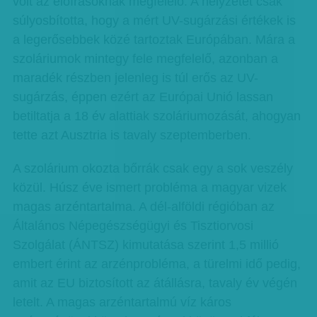
volt az előírásoknak megfelelő. A helyzetet csak
súlyosbította, hogy a mért UV-sugárzási értékek is
a legerősebbek közé tartoztak Európában. Mára a
szoláriumok mintegy fele megfelelő, azonban a
maradék részben jelenleg is túl erős az UV-
sugárzás, éppen ezért az Európai Unió lassan
betiltatja a 18 év alattiak szoláriumozását, ahogyan
tette azt Ausztria is tavaly szeptemberben.
A szolárium okozta bőrrák csak egy a sok veszély
közül. Húsz éve ismert probléma a magyar vizek
magas arzéntartalma. A dél-alföldi régióban az
Általános Népegészségügyi és Tisztiorvosi
Szolgálat (ÁNTSZ) kimutatása szerint 1,5 millió
embert érint az arzénprobléma, a türelmi idő pedig,
amit az EU biztosított az átállásra, tavaly év végén
letelt. A magas arzéntartalmú víz káros