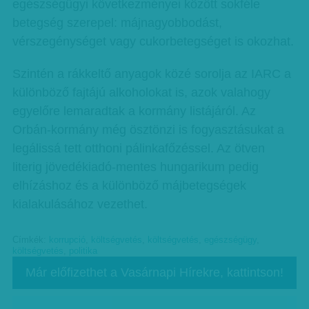
egészségügyi következményei között sokféle
betegség szerepel: májnagyobbodást,
vérszegénységet vagy cukorbetegséget is okozhat.
Szintén a rákkeltő anyagok közé sorolja az IARC a
különböző fajtájú alkoholokat is, azok valahogy
egyelőre lemaradtak a kormány listájáról. Az
Orbán-kormány még ösztönzi is fo­­­gyasz­tásukat a
legálissá tett otthoni pálinkafőzéssel. Az ötven
literig jövedékiadó-mentes hungarikum pedig
elhízáshoz és a különböző májbetegségek
kialakulásához vezethet.
Címkék:
korrupció
,
költségvetés
,
költségvetés
,
egészségügy
,
költségvetés
,
politika
Már előfizethet a Vasárnapi Hírekre, kattintson!