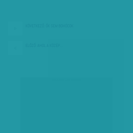
KÖVETKEZŐ:
ŐK SEM BOHÓCOK
ELŐZŐ:
AHOL A KÖZÉP…
társadalmi célú hirdetés