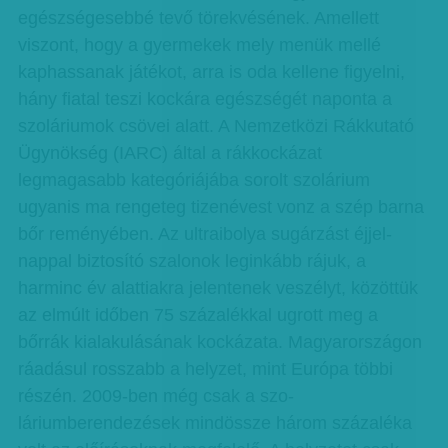
egészségesebbé tevő törekvésének. Amellett
viszont, hogy a gyermekek mely menük mellé
kaphassanak játékot, arra is oda kellene figyelni,
hány fiatal teszi kockára egészségét naponta a
szoláriumok csövei alatt. A Nemzetközi Rákkutató
Ügynökség (IARC) által a rákkockázat
legmagasabb kategóriájába sorolt szolárium
ugyanis ma rengeteg tizenévest vonz a szép barna
bőr reményében. Az ultraibolya sugárzást éjjel-
nappal biztosító szalonok leginkább rájuk, a
harminc év alattiakra jelentenek veszélyt, közöttük
az elmúlt időben 75 százalékkal ugrott meg a
bőrrák kialakulásának kockázata. Magyarországon
ráadásul rosszabb a helyzet, mint Európa többi
részén. 2009-ben még csak a szo­
láriumberendezések mindössze három százaléka