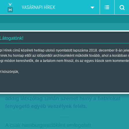
VASÁRNAPI HÍREK
 Látogatónk!
A chips viszi el a balhét?
i Hírek című közéleti hetilap utolsó nyomtatott lapszáma 2018. december 8-án jel
hirek.hu honlap ettől az időponttól archívumként működik tovább, ahol a korábban
Szerző:
Ámon Judit
| Megjelent a 2011. június 11.-i lapszámban
égi módon kereshetők, de a tartalom nem frissül, és az egyes írások sem kommente
t köszönjük,
Némileg ellentmondásos, hogy míg a kormány
első számú közellenségének kiáltotta ki a
sózott, cukrozott élelmiszereket és italokat,
addig látszólag simán szemet huny a fiatalokat
fenyegető egyéb veszélyek felett.
hirdetes
A csak hamburgeradóként emlegetett