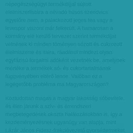
népegészségügyi termékdíjjal sújtott
élelmiszerlistára a névadó húsos szendvics
egyelőre nem, a palackozott jeges tea vagy a
levespor viszont már felkerült. A hamarosan a
kormány elé kerülő tervezet szerint termékdíjat
vetnének ki minden töményen sózott és cukrozott
élelmiszerre és italra, ráadásul mindezt olyan
egyfázisú forgalmi adóként vezetnék be, amelynek
mértéke a termékek só- és cukortartalmának
függvényében eltérő lenne. Valóban ez a
legégetőbb probléma ma Ma­gyar­országon?
Köztudottan magas a magyar lakosság sóbevitele,
és élen járunk a szív- és érrendszeri
megbetegedések okozta halálozásokban is, így a
kezdeményezésnek ugyanúgy van alapja, mint
Lázár János Fidesz-frakcióvezető gyorséttermeket