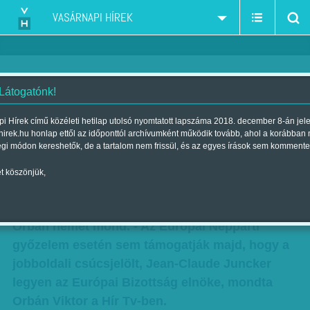
VASÁRNAPI HÍREK
 Látogatónk!
Juncker korábban bírálta Orbánt
i Hírek című közéleti hetilap utolsó nyomtatott lapszáma 2018. december 8-án jel
hirek.hu honlap ettől az időponttól archívumként működik tovább, ahol a korábban
- a magyar miniszterelnök
égi módon kereshetők, de a tartalom nem frissül, és az egyes írások sem kommente
törleszt?
t köszönjük,
Szerző:
Munkatársunktól
| Megjelent a 2014. május 25.-i lapszámban
Orbán nemet mond. - Az Európai Néppárti
győzelem esetén sem támogatják majd, hogy a
jobboldali csúcsjelölt, Jean-Claude Juncker
legyen az Európai Bizottság elnöke, mondta
Orbán Viktor a Hír Tv-ben.