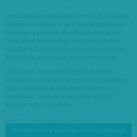
hirdetes
A miniszterelnök hangsúlyozta: nincs olyan európai
okmány, ami előírná, hogy a frakciók listavezetői
kerüljenek a brüsszeli végrehajtó testület élére.
Orbán kitart amellett, hogy a bizottsági elnököt
továbbra is a miniszterelnökök tanácsa jelölje, és
döntésükről szavazzon az Európai Parlament.
„Azt akarjuk, hogy sikeres legyen, vezessen
bennünket győzelemre, de azt már nem gondoljuk,
hogy neki kellene vezetnie a bizottságot” –
fogalmazott Orbán az őt egyébként korábban
többször bíráló Junckerről.
Címkék:
EP-választás 2014
,
Fidesz
,
Orbán Viktor
Már előfizethet a Vasárnapi Hírekre, kattintson!