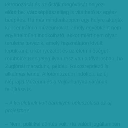
létrehozását és az ősfák megóvását helyezi
előtérbe. Városépítészetileg is vitatható az egész
beépítés. Ha már mindenképpen egy helyre akarják
koncentrálni a múzeumokat, amely egyébként nem
egyértelműen indokolható, akkor miért nem olyan
területre tervezik, amely használaton kívüli,
lepukkant, a környezetet és az életminőséget
romboló? Rengeteg ilyen rész van a fővárosban, ha
Zuglónál maradunk, például Rákosrendező is
alkalmas lenne. A fotómúzeum indokolt, az új
Néprajzi Múzeum és a Vajdahunyad várának
felújítása is.
– A kerületnek volt bármilyen beleszólása az új
projektbe?
– Nem, politikai döntés volt. Ha valódi jogállamban