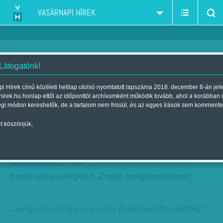
VASÁRNAPI HÍREK
 Látogatónk!
Mit és miért ellenez Zugló?
i Hírek című közéleti hetilap utolsó nyomtatott lapszáma 2018. december 8-án jel
hirek.hu honlap ettől az időponttól archívumként működik tovább, ahol a korábban
Karácsony Gergely a Liget
égi módon kereshetők, de a tartalom nem frissül, és az egyes írások sem kommente
Budapest Projektről
t köszönjük,
Szerző:
Munkatársunktól
| Megjelent a 2015. március 28.-i lapszámban
MEGKÉRDEZTÜK…
Karácsony Gergelyt, Zugló polgármesterét
hirdetes
– Hogyan viszonyul a Liget Budapest Projekthez?