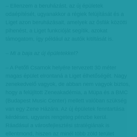
– Ellenzem a beruházást, az új épületek
odaépítését, ugyanakkor a régiek felújítását és a
Liget azon beruházásait, amelyek az ősfák közötti
pihenést, a Liget funkcióját segítik, azokat
támogatom, így például az autók kitiltását is.
– Mi a baja az új épületekkel?
– A Petőfi Csarnok helyére tervezett 30 méter
magas épület elrontaná a Liget élhetőségét. Nagy
zenekedvelő vagyok, de abban nem vagyok biztos,
hogy a felújított Zeneakadémia, a Müpa és a BMC
(Budapest Music Center) mellett valóban szükség
van egy Zene Házára. Az új épületek fenntartása
kérdéses, ugyanis rengeteg pénzbe kerül.
Ráadásul a városfejlesztési stratégiának is
ellentmond, hiszen az minél több zöld terület