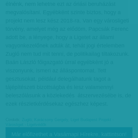
élnénk, nem lehetne ezt az óriási beruházást
megvalósítani. Egyébként szinte biztos, hogy a
projekt nem lesz kész 2018-ra. Van egy városligeti
törvény, amelyet még az elődöm, Papcsák Ferenc
adott be, a lényege, hogy a Ligetet az állami
vagyonkezelőnek adták át, tehát jogi értelemben
Zugló nem tud mit tenni, de politikailag tiltakozunk.
Baán László főigazgató úrral egyébként jó a
viszonyunk, ismeri az álláspontomat. Tett
gesztusokat, például delegálhatunk tagot a
tájépítészeti bizottságba és lesz valamennyi
beleszólásunk a közlekedés átszervezésébe is, de
ezek részletkérdésekaz egészhez képest.
Címkék:
Zugló
,
Karácsony Gergely
,
Liget Budapest Projekt -
Városliget - Ligetvédők
Már előfizethet a Vasárnapi Hírekre, kattintson!