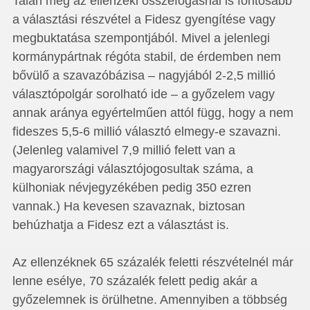
Talán még az ellenzéki összefogásnál is fontosabb
a választási részvétel a Fidesz gyengítése vagy
megbuktatása szempontjából. Mivel a jelenlegi
kormánypártnak régóta stabil, de érdemben nem
bővülő a szavazóbázisa – nagyjából 2-2,5 millió
választópolgár sorolható ide – a győzelem vagy
annak aránya egyértelműen attól függ, hogy a nem
fideszes 5,5-6 millió választó elmegy-e szavazni.
(Jelenleg valamivel 7,9 millió felett van a
magyarországi választójogosultak száma, a
külhoniak névjegyzékében pedig 350 ezren
vannak.) Ha kevesen szavaznak, biztosan
behúzhatja a Fidesz ezt a választást is.
Az ellenzéknek 65 százalék feletti részvételnél már
lenne esélye, 70 százalék felett pedig akár a
győzelemnek is örülhetne. Amennyiben a többség