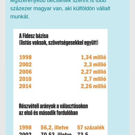
legszerényebb becslések szerint is több
százezer magyar van, aki külföldön vállalt
munkát.