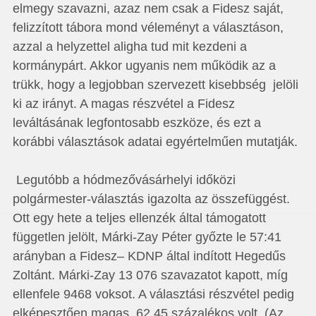
elmegy szavazni, azaz nem csak a Fidesz saját,
felizzított tábora mond véleményt a választáson,
azzal a helyzettel aligha tud mit kezdeni a
kormánypárt. Akkor ugyanis nem működik az a
trükk, hogy a legjobban szervezett kisebbség jelöli
ki az irányt. A magas részvétel a Fidesz
leváltásának legfontosabb eszköze, és ezt a
korábbi választások adatai egyértelműen mutatják.
Legutóbb a hódmezővásárhelyi időközi
polgármester-választás igazolta az összefüggést.
Ott egy hete a teljes ellenzék által támogatott
független jelölt, Márki-Zay Péter győzte le 57:41
arányban a Fidesz– KDNP által indított Hegedűs
Zoltánt. Márki-Zay 13 076 szavazatot kapott, míg
ellenfele 9468 voksot. A választási részvétel pedig
elképesztően magas, 62,45 százalékos volt. (Az