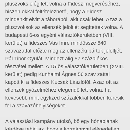
pluszvoks elég lett volna a Fidesz megveréséhez,
hiszen okkal feltételezhető, hogy a Fidesz
mindenkit elvitt a táborából, akit csak lehet. Azaz a
pluszvoksok az ellenzék jelöltjét segítették volna. A
budapesti 6-os egyéni választókerületben (VIII.
kerület) a fideszes Vas Imre mindössze 540
szavazattal előzte meg az ellenzéki pártok jelöltjét,
Pál Tibor Gyulát. Mindezt alig 57 százalékos
részvétel mellett. A 15-ös választókerületben (XVIII.
kerület) pedig Kunhalmi Ágnes 56 szav zattal
kapott ki a fideszes Kucsák Lászlótól. Azaz ott az
ellenzék győzelméhez elegendő lett volna, ha
kevesebb mint egytized százalékkal többen keresik
fel a szavazóhelyiségeket.
A választási kampány utolsó, bő egy hónapjának
kérdése tehát az, hogy a kormánnyal elégedetlen,