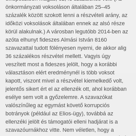
önkormányzati voksoláson általában 25–45
százalék között szokott lenni a részvételi arány, az
időközi voksolások általában ennek az alsó része
körül alakulnak.) A városban legutóbb 2014-ben az
azóta elhunyt fideszes Almási István 8160
szavazattal tudott fölényesen nyerni, de akkor alig
36 százalékos részvétel mellett. Vagyis úgy
veszített most a fideszes jelölt, hogy a korábbi
választáson elért eredménynél is több voksot
kapott, viszont mivel a részvétel kiemelkedő volt,
jelentős sikert ért el az ellenzék ott, ahol korábban
esélye sem volt a győzelemre. A szavazókat
valószínűleg az egymást követő korrupciós
botrányok (például az Elios-ügy), továbbá az
ellenzéki jelölt és támogatói elleni hadjárat is a
szavazóurnákhoz vitte. Nem véletlen, hogy a