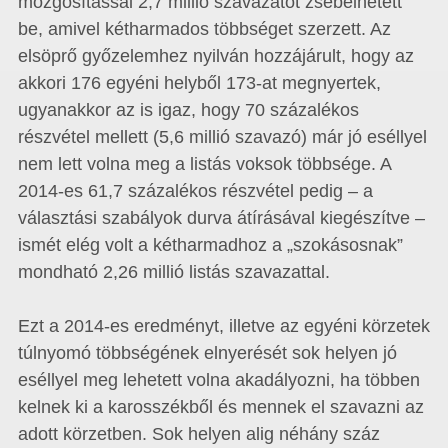
mozgósítással 2,7 millió szavazatot zsebelhetett
be, amivel kétharmados többséget szerzett. Az
elsöprő győzelemhez nyilván hozzájárult, hogy az
akkori 176 egyéni helyből 173-at megnyertek,
ugyanakkor az is igaz, hogy 70 százalékos
részvétel mellett (5,6 millió szavazó) már jó eséllyel
nem lett volna meg a listás voksok többsége. A
2014-es 61,7 százalékos részvétel pedig – a
választási szabályok durva átírásával kiegészítve –
ismét elég volt a kétharmadhoz a „szokásosnak”
mondható 2,26 millió listás szavazattal.
Ezt a 2014-es eredményt, illetve az egyéni körzetek
túlnyomó többségének elnyerését sok helyen jó
eséllyel meg lehetett volna akadályozni, ha többen
kelnek ki a karosszékből és mennek el szavazni az
adott körzetben. Sok helyen alig néhány száz