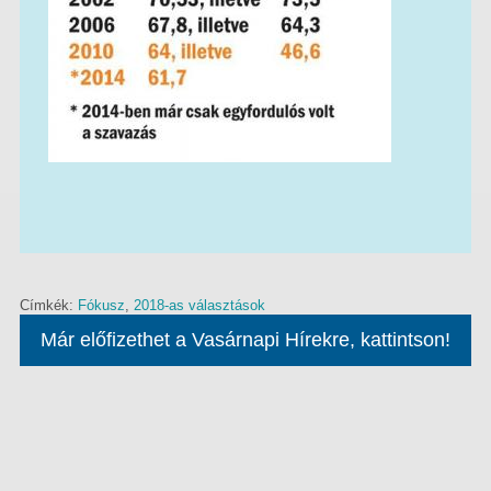
Címkék:
Fókusz
,
2018-as választások
Már előfizethet a Vasárnapi Hírekre, kattintson!