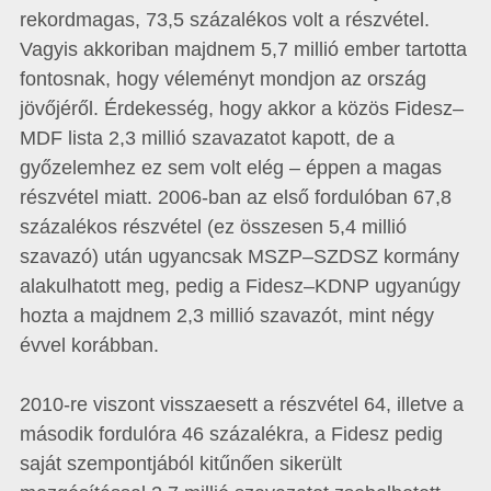
rekordmagas, 73,5 százalékos volt a részvétel.
Vagyis akkoriban majdnem 5,7 millió ember tartotta
fontosnak, hogy véleményt mondjon az ország
jövőjéről. Érdekesség, hogy akkor a közös Fidesz–
MDF lista 2,3 millió szavazatot kapott, de a
győzelemhez ez sem volt elég – éppen a magas
részvétel miatt. 2006-ban az első fordulóban 67,8
százalékos részvétel (ez összesen 5,4 millió
szavazó) után ugyancsak MSZP–SZDSZ kormány
alakulhatott meg, pedig a Fidesz–KDNP ugyanúgy
hozta a majdnem 2,3 millió szavazót, mint négy
évvel korábban.
2010-re viszont visszaesett a részvétel 64, illetve a
második fordulóra 46 százalékra, a Fidesz pedig
saját szempontjából kitűnően sikerült