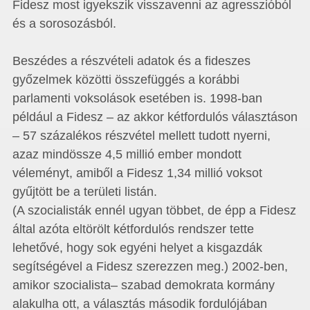
Fidesz most igyekszik visszavenni az agresszióból
és a sorosozásból.
Beszédes a részvételi adatok és a fideszes
győzelmek közötti összefüggés a korábbi
parlamenti voksolások esetében is. 1998-ban
például a Fidesz – az akkor kétfordulós választáson
– 57 százalékos részvétel mellett tudott nyerni,
azaz mindössze 4,5 millió ember mondott
véleményt, amiből a Fidesz 1,34 millió voksot
gyűjtött be a területi listán.
(A szocialisták ennél ugyan többet, de épp a Fidesz
által azóta eltörölt kétfordulós rendszer tette
lehetővé, hogy sok egyéni helyet a kisgazdák
segítségével a Fidesz szerezzen meg.) 2002-ben,
amikor szocialista– szabad demokrata kormány
alakulha ott, a választás második fordulójában