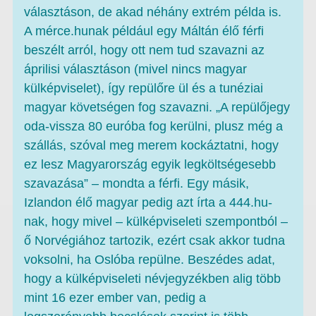
választáson, de akad néhány extrém példa is.
A mérce.hunak például egy Máltán élő férfi
beszélt arról, hogy ott nem tud szavazni az
áprilisi választáson (mivel nincs magyar
külképviselet), így repülőre ül és a tunéziai
magyar követségen fog szavazni. „A repülőjegy
oda-vissza 80 euróba fog kerülni, plusz még a
szállás, szóval meg merem kockáztatni, hogy
ez lesz Magyarország egyik legköltségesebb
szavazása” – mondta a férfi. Egy másik,
Izlandon élő magyar pedig azt írta a 444.hu-
nak, hogy mivel – külképviseleti szempontból –
ő Norvégiához tartozik, ezért csak akkor tudna
voksolni, ha Oslóba repülne. Beszédes adat,
hogy a külképviseleti névjegyzékben alig több
mint 16 ezer ember van, pedig a