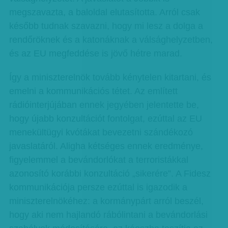
megszavazta, a baloldal elutasította. Arról csak
később tudnak szavazni, hogy mi lesz a dolga a
rendőröknek és a katonáknak a válsághelyzetben,
és az EU megfeddése is jövő hétre marad.
Így a miniszterelnök tovább kénytelen kitartani, és
emelni a kommunikációs tétet. Az említett
rádióinterjújában ennek jegyében jelentette be,
hogy újabb konzultációt fontolgat, ezúttal az EU
menekültügyi kvótákat bevezetni szándékozó
javaslatáról. Aligha kétséges ennek eredménye,
figyelemmel a bevándorlókat a terroristákkal
azonosító korábbi konzultáció „sikerére”. A Fidesz
kommunikációja persze ezúttal is igazodik a
miniszterelnökéhez: a kormánypárt arról beszél,
hogy aki nem hajlandó rábólintani a bevándorlási