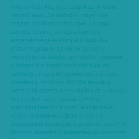
kimenekítsék Magyarországról az itt rekedt
menekülteket. Jól tudhatják, milyen itt a
helyzet: napok óta a világlapok címlapjain
szerepel hazánk, a magyar kormány
embertelensége és európai különállása.
Közben tegnap fél 12-kor fellázadtak a
menekültek és kitörtek egy röszkei hangárból.
A Szeged Ma szerint körülbelül 1500-an
szökhettek meg a befogadóállomásról, ezzel
szemben a rendőrség 300 főre becsüli a
menekülők számát. A menekültek az autópálya
felé indultak, ezért lezárták az M5-ös
autópályát belépő irányban. Másfél órával
később a rendőrök, sajtóhírek szerint,
összeterelték és elfogták a „szökevényeket”. A
táborban maradtak mindeközben farkasszemet