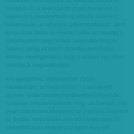
szabályok módosítására, az káoszba taszítja az
országot. És a jelek szerint az erő nyelve (az új
slágerszó a parlamentben az élőerős védelem)
hatékonyabb, az ellenzék „jogászkodásánál”. Mert
amíg Lázár János és Hende Csaba azt sugallja a
parlamentben, hogy ha kell, a kormány lövet a
határon, addig az MSZP szónokai nem tudják
átütően megfogalmazni, hogy a kabinet épp most
csorbítja a magyarok jogait.
Ami gyengítheti, hiteltelenítheti Orbán
mondandóját, az maga Orbán – a kormányfő
ugyanis rendre önellentmondásokba bonyolódik.
Korábban még arról beszélt, hogy „az Európai Unió
olyan szabályokat kényszerít az országra, miszerint
az illegális határátlépés nem bűncselekmény. Ez
elfogadhatatlan, Magyarországnak meg kell