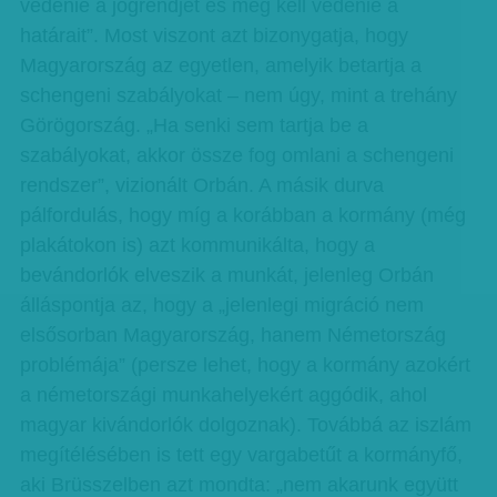
védenie a jogrendjét és meg kell védenie a
határait”. Most viszont azt bizonygatja, hogy
Magyarország az egyetlen, amelyik betartja a
schengeni szabályokat – nem úgy, mint a trehány
Görögország. „Ha senki sem tartja be a
szabályokat, akkor össze fog omlani a schengeni
rendszer”, vizionált Orbán. A másik durva
pálfordulás, hogy míg a korábban a kormány (még
plakátokon is) azt kommunikálta, hogy a
bevándorlók elveszik a munkát, jelenleg Orbán
álláspontja az, hogy a „jelenlegi migráció nem
elsősorban Magyarország, hanem Németország
problémája” (persze lehet, hogy a kormány azokért
a németországi munkahelyekért aggódik, ahol
magyar kivándorlók dolgoznak). Továbbá az iszlám
megítélésében is tett egy vargabetűt a kormányfő,
aki Brüsszelben azt mondta: „nem akarunk együtt