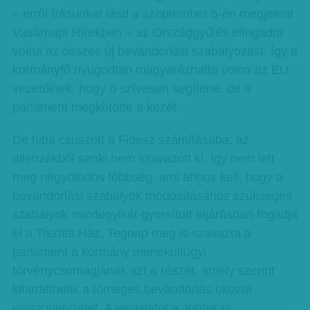
– erről írásunkat lásd a szeptember 5-én megjelent
Vasárnapi Hírekben – az Országgyűlés elfogadta
volna az összes új bevándorlási szabályozást. Így a
kormányfő nyugodtan magyarázhatta volna az EU
vezetőinek, hogy ő szívesen segítene, de a
parlament megkötötte a kezét.
De hiba csúszott a Fidesz számításába: az
ellenzékből senki nem szavazott ki, így nem lett
meg négyötödös többség, ami ahhoz kell, hogy a
bevándorlási szabályok módosításához szükséges
szabályok mindegyikét gyorsított eljárásban fogadja
el a Tisztelt Ház. Tegnap meg is szavazta a
parlament a kormány menekültügyi
törvénycsomagjának azt a részét, amely szerint
kihirdethetik a tömeges bevándorlás okozta
válsághelyzetet. A javaslatot a Jobbik is