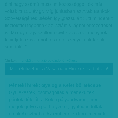
élni nagy számú muszlim közösséggel, ők már
voltak itt 150 évig”. Míg júniusban az Arab Bankok
Szövetségének ülésén így „gazsulált”: „itt mindenkit
tisztelettel fogadnak az iszlám világból érkezetteket
is. Mi egy nagy szellemi-civilizációs építménynek
tekintjük az iszlámot, és nem szégyellünk tanulni
sem tőlük”.
Címkék:
menekült-migráció-bevándorló
,
Fókusz
Már előfizethet a Vasárnapi Hírekre, kattintson!
Pénteki hírek: Gyalog a Keletiből Bécsbe
Gyülekeztek, csomagoltak a menekültek
péntek délelőtt a Keleti pályaudvaron, mert
megelégelve a patthelyzetet, gyalog indultak
útnak Ausztriába. Az embertelen körülmények