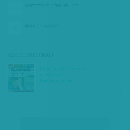
KÖVETKEZŐ:
SELEJTBŐL NEM LESZ…
ELŐZŐ:
A FIDESZ ÉS A…
KAPCSOLÓDÓ CIKKEK
Emberséget! Számon kérik
a világon, és
Magyarországon
társadalmi célú hirdetés