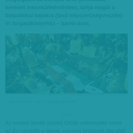
kéréseit menekültkérdésben, tartja magát a
belpolitikai bajokra (lásd népszerűségvesztés)
írt forgatókönyvhöz – bármi áron.
Demonstráció - Fotó: Szigetváry Zsolt, MTI
hirdetes
Az eredeti tervek szerint Orbán nekivezette volna
az EU vezetőit a falnak, ugyanis brüsszeli útja alatt