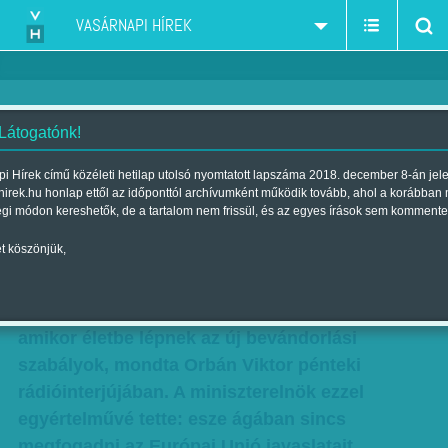
VASÁRNAPI HÍREK
 Látogatónk!
Kész helyzet - épp most
i Hírek című közéleti hetilap utolsó nyomtatott lapszáma 2018. december 8-án jel
hirek.hu honlap ettől az időponttól archívumként működik tovább, ahol a korábban
csorbítják a magyarok jogait
égi módon kereshetők, de a tartalom nem frissül, és az egyes írások sem kommente
Szerző:
Munkatársunktól
| Megjelent a 2015. szeptember 05.-i
t köszönjük,
lapszámban
Új időszámítás kezdődik szeptember 15-től,
amikor életbe lépnek az új bevándorlási
szabályok, mondta Orbán Viktor pénteki
rádióinterjújában. A miniszterelnök ezzel
egyértelművé tette: esze ágában sincs
megfogadni az Európai Unió javaslatait,