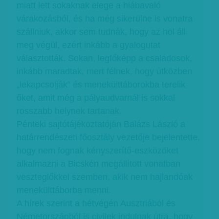
miatt lett sokaknak elege a hiábavaló
várakozásból, és ha még sikerülne is vonatra
szállniuk, akkor sem tudnák, hogy az hol áll
meg végül, ezért inkább a gyalogutat
választották. Sokan, legfőképp a családosok,
inkább maradtak, mert félnek, hogy útközben
„lekapcsolják” és menekülttáborokba terelik
őket, amit még a pályaudvarnál is sokkal
rosszabb helynek tartanak.
Pénteki sajtótájékoztatóján Balázs László a
határrendészeti főosztály vezetője bejelentette,
hogy nem fognak kényszerítő-eszközöket
alkalmazni a Bicskén megállított vonatban
veszteglőkkel szemben, akik nem hajlandóak
menekülttáborba menni.
A hírek szerint a hétvégén Ausztriából és
Németországból is civilek indulnak útra, hogy