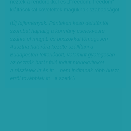
néztek a rendőrökkel és „Freedom, freedom”
kiáltásokkal követeltek maguknak szabadságot.
(
Új fejlemények: Pénteken késő délutántól
szombat hajnalig a kormány cselekvésre
szánta el magát, és buszokkal tömegesen
Ausztria határára kezdte szállítani a
Budapesten feltorlódott, valamint gyalogosan
az osztrák határ felé indult menekülteket.
A részletek
itt
és
itt
.
-
nem indítanak több buszt,
erről továbbiak
itt
- a szerk.)