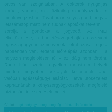
orvos van szolgálatban. A doktorok nyugdíjas
korúak, vannak, akik fizikailag akadályozottak a
munkavégzésben. Továbbra is súlyos gond, hogy a
létszámstop miatt nem tudnak ápolókat felvenni” –
sorolja a gondokat a jogvédő. Az IMEI
elköltöztetése, a büntetés-végrehajtás összevont
egészségügyi intézményének létrehozása régóta
napirenden van, érdemi előrelépés azonban – a
helyszín megjelölésén túl – ez idáig nem történt.
Radó Iván szerint egyetlen monstrum helyett
minden megyében osztályok kellenének, ahol
valóban egészségügyi ellátást, illetve utókezelést
kaphatnának a kényszergyógykezeltek, megfelelő
biztonsági intézkedések mellett.
Címkék:
egészségügy
,
beteg-betegség
,
kórház-ellátás-ápolás