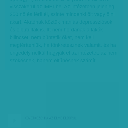
visszakerül az IMEI-be. Az intézetben jelenleg
250 nő és férfi él, szinte mindenki ölt vagy ölni
akart. Akadnak köztük mániás depressziósok
és elbutultak is. Itt nem hordanak a lakók
bilincset, nem büntetik őket, nem kell
megtéríteniük, ha tönkretesznek valamit, és ha
engedély nélkül hagyják el az intézetet, az nem
szökésnek, hanem eltűnésnek számít.
KÖVETKEZŐ:
HA AZ ELME ELBORUL