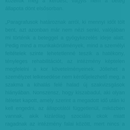
közelítik meg a kérdést, vagyis nem a beteg
állapota dönt elsősorban.
„Paragrafusok határoznak arról, ki mennyi időt tölt
bent, azt azonban már nem nézi senki, valójában
mi történik a beteggel a gyógykezelés ideje alatt.
Pedig mind a munkakörülmények, mind a személyi
feltételek szinte lehetetlenné teszik a hatékony,
tényleges rehabilitációt, az intézmény képtelen
megfelelni a kor követelményeinek. Jóllehet a
személyzet lelkesedése nem kérdőjelezhető meg, a
szakma a kihalás felé halad új szakvizsgások
hiányában. Nonszensz, hogy kiszabadul, aki olyan
ítéletet kapott, amely szerint a megadott idő után ki
kell engedni, az állapotától függetlenül, miközben
vannak, akik kizárólag szociális okok miatt
ragadnak az intézmény falai között, mert nincs a