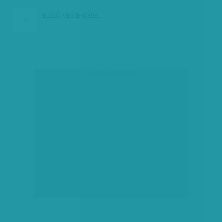
ELŐZŐ:
MESTERSÉGE…
társadalmi célú hirdetés