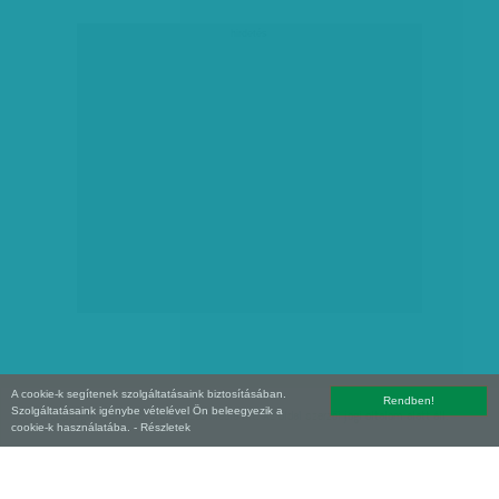
hirdetés
A cookie-k segítenek szolgáltatásaink biztosításában.
Rendben!
Szolgáltatásaink igénybe vételével Ön beleegyezik a
Copyright (C) 2026, XXI század Média Kft. Az oldal szerzői jogi oltalom alatt áll.
cookie-k használatába.
- Részletek