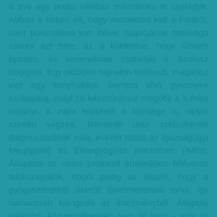
4 éve egy budai villában mészárolta le családját.
Abban a hitben élt, hogy menekülni kell a Földről,
mert pusztulásra van ítélve. Naplójának tanúsága
szerint azt hitte, az a küldetése, hogy űrhajót
építsen, és kimenekítse családját a Szíriusz
bolygóra. Egy októberi hajnalon felébredt, magához
vett egy konyhakést, bement alvó gyermeke
szobájába, majd 18 késszúrással megölte a 3 éves
kislányt. A zajra felébredt a felesége is, akivel
szintén végzett. Rémtette után szkizofréniát
diagnosztizáltak nála, éveket töltött az Igazságügyi
Megfigyelő és Elmegyógyító Intézetben (IMEI).
Állapotát az ottani protokoll értelmében félévente
felülvizsgálják, ebből pedig az látszik, hogy a
gyógyszerekkel sikerült tünetmentessé tenni, így
hamarosan kiengedik az intézményből. Állapota
kielégítő, közveszélyesség nem áll fenn – szól az