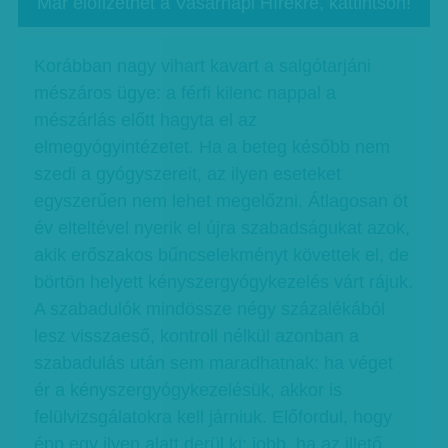
Már előfizethet a Vasárnapi Hírekre, kattintson!
Korábban nagy vihart kavart a salgótarjáni
mészáros ügye: a férfi kilenc nappal a
mészárlás előtt hagyta el az
elmegyógyintézetet. Ha a beteg később nem
szedi a gyógyszereit, az ilyen eseteket
egyszerűen nem lehet megelőzni. Átlagosan öt
év elteltével nyerik el újra szabadságukat azok,
akik erőszakos bűncselekményt követtek el, de
börtön helyett kényszergyógykezelés várt rájuk.
A szabadulók mindössze négy százalékából
lesz visszaeső, kontroll nélkül azonban a
szabadulás után sem maradhatnak: ha véget
ér a kényszergyógykezelésük, akkor is
felülvizsgálatokra kell járniuk. Előfordul, hogy
épp egy ilyen alatt derül ki: jobb, ha az illető