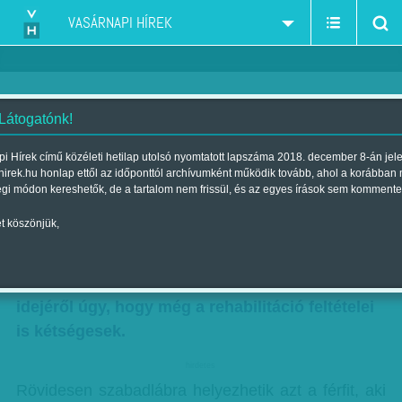
VASÁRNAPI HÍREK
 Látogatónk!
Kezeltek kényszerpályán
i Hírek című közéleti hetilap utolsó nyomtatott lapszáma 2018. december 8-án jel
hirek.hu honlap ettől az időponttól archívumként működik tovább, ahol a korábban
Szerző:
Kun J. Viktória
| Megjelent a 2012. november 11.-i lapszámban
égi módon kereshetők, de a tartalom nem frissül, és az egyes írások sem kommente
t köszönjük,
A kényszergyógykezelésre ítéltek esetében
legtöbbször nem egészségügyi szempontok,
hanem jogszabályok döntenek a kezelés
idejéről úgy, hogy még a rehabilitáció feltételei
is kétségesek.
hirdetes
Rövidesen szabadlábra helyezhetik azt a férfit, aki