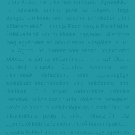
rehabilitációjukra alkalmas rendszer. Ugyanakkor,
ha valakinek annyira javul az állapota, hogy
kiengedhető lenne, nem távozhat az ítéletben előírt
időtartam előtt” – mondja Radó Iván, a Pszichiátriai
Érdekvédelmi Fórum elnöke. Ugyanezt állapította
meg egyébként az ombudsman vizsgálata is. Dr.
Lux Ágnes, az ombudsmani hivatal munkatársa
többször is járt az intézményben, ahol azt látta: a
leromlott állapotú épületek továbbra sem
alkalmasak kórházként, tehát egészségügyi
szolgáltató intézményként való működésre, ahol
ráadásul 10-19 ágyas kórtermekbe zsúfolva
„kezelnek” súlyos pszichiátriai kórképpel betegeket.
Kevés az ápoló, a pszichológus és a pszichiáter, az
infrastruktúra pedig rendkívül elhasznált. „Az
egymástól több száz méterre lévő három épületben
éjszaka két-két ápoló és mindössze egy ügyeletes