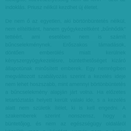
indoklás. Priusz nélkül kezdhet új életet.
De nem ő az egyetlen, aki börtönbüntetés nélkül,
nem elítéltként, hanem gyógykezeltként „bűnhődik”
tettéért, ami esetében nem is számít
bűncselekménynek. Erőszakos támadások,
döntően emberölés miatt kerülnek
kényszergyógykezelésre, büntethetőséget kizáró
állapotúnak minősített emberek. Egy nemrégiben
megváltozott szabályozás szerint a kezelés ideje
nem lehet hoszszabb, mint amennyi börtönbüntetés
a bűncselekmény alapján járt volna. Ha előzetes
letartóztatás helyett került valaki ide, s a kezelés
alatt nem születik ítélet, ki is kell engedni. A
szakemberek szerint nonszensz, hogy a
büntetőjog, és nem az egészségügy oldaláról