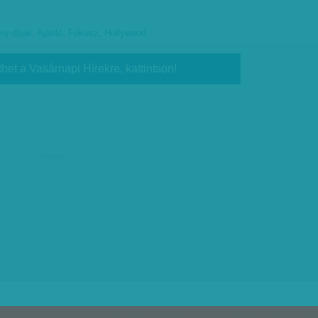
y-díjak
,
Ajánló
,
Fókusz
,
Hollywood
thet a Vasárnapi Hírekre, kattintson!
hirdetés
Impresszum
Online médiaajánlat
Print médiaajánlat
ÁSZF
Adatv