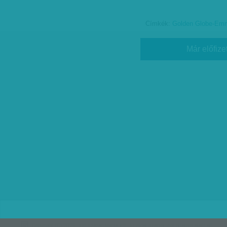
Címkék:
Golden Globe-Emm
Már előfize
Copyright (C) 2026, XXI század Média Kft. Az oldal szerzői jogi oltalom alatt áll.