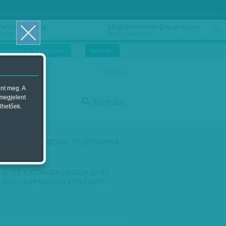
ősnők nőnapra
Megtáncoltatott Oscar-szobor
us 16.
2018. március 16.
i Hírekre, kattintson!
Kutatás
magyar
ent meg. A
start
 megjelent
Keresés
lhetőek.
stop
KÖVETKEZŐ:
GYURCSÁNY, TÖLTÖTT PAPRIKA,
ÖSSZEFOGÁS
ELŐZŐ:
AUSZTRIÁBAN DOLGOZNI JÓ - ÉS
EGYÁLTALÁN NEM CSAK A PÉNZ MIATT -…