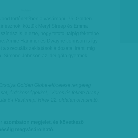
hirdetes
wood történetében a vasárnapi, 75. Golden
zínésznok, köztük Meryl Streep és Emma
színész is jelezte, hogy tetotol talpig feketébe
one, Armie Hammer és Dwayne Johnson is így
t a szexuális zaklatások áldozatai iránt, míg
ya, Simone Johnson az idei gála gyermek
t Orsolya Golden Globe-előzetese rengeteg
ással, érdekességekkel, "Vörös és fekete Arany
ár 6-i Vasárnapi Hírek 22. oldalán olvasható.
r szombaton megjelet, és következő
éséig megvásárolható.