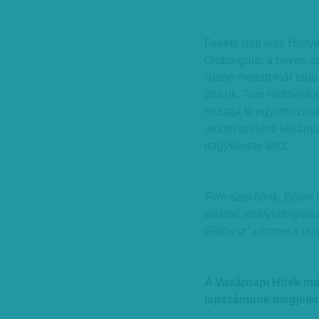
Fekete nap lesz Holly
Globe-gála: a neves s
Stone mellett már több 
öltözik. Tom Hiddlest
mutatja ki együttérzésé
utóbbi színész kislán
nagykövete lesz.
Film-szakírónk, Bálin
adattal, esélylatolgat
Glóbusz" címmel a janu
A Vasárnapi Hírek má
lapszámunk megjelen