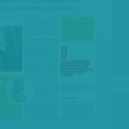
gálaszezon első nagy eseményére, majd
ilton szálloda előtti vörös szőnyegen.