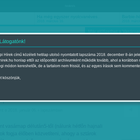
hirdetés
Ha még egyszer nyolcvanéves…
Barbie-h
2018. március 16.
2018. márci
Már előfizethet a Vasárnap
 Látogatónk!
i Hírek című közéleti hetilap utolsó nyomtatott lapszáma 2018. december 8-án jel
hirek.hu honlap ettől az időponttól archívumként működik tovább, ahol a korábban
ókusz
Szerintem
Ízlés
Sport
égi módon kereshetők, de a tartalom nem frissül, és az egyes írások sem kommente
t köszönjük,
a Pentagont - Meryl Streep
 publikál
nt a 2018. január 06.-i lapszámban
nt vasárnap délután5-től (nálunk hétfőn hajnali
ok fogja élőben közvetíteni, ahogy a sztárok