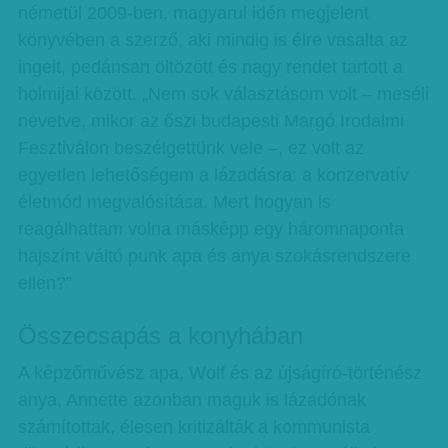
németül 2009-ben, magyarul idén megjelent
könyvében a szerző, aki mindig is élre vasalta az
ingeit, pedánsan öltözött és nagy rendet tartott a
holmijai között. „Nem sok választásom volt – meséli
nevetve, mikor az őszi budapesti Margó Irodalmi
Fesztiválon beszélgettünk vele –, ez volt az
egyetlen lehetőségem a lázadásra: a konzervatív
életmód megvalósítása. Mert hogyan is
reagálhattam volna másképp egy háromnaponta
hajszínt váltó punk apa és anya szokásrendszere
ellen?”
Összecsapás a konyhában
A képzőművész apa, Wolf és az újságíró-történész
anya, Annette azonban maguk is lázadónak
számítottak, élesen kritizálták a kommunista