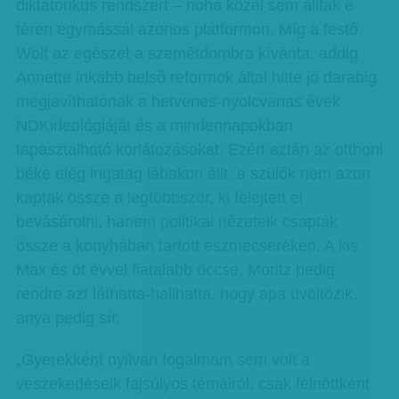
diktatórikus rendszert – noha közel sem álltak e
téren egymással azonos platformon. Míg a festő
Wolf az egészet a szemétdombra kívánta, addig
Annette inkább belső reformok által hitte jó darabig
megjavíthatónak a hetvenes-nyolcvanas évek
NDKideológiáját és a mindennapokban
tapasztalható korlátozásokat. Ezért aztán az otthoni
béke elég ingatag lábakon állt, a szülők nem azon
kaptak össze a legtöbbször, ki felejtett el
bevásárolni, hanem politikai nézeteik csaptak
össze a konyhában tartott eszmecseréken. A kis
Max és öt évvel fiatalabb öccse, Moritz pedig
rendre azt láthatta-hallhatta, hogy apa üvöltözik,
anya pedig sír.
„Gyerekként nyilván fogalmam sem volt a
veszekedéseik fajsúlyos témáiról, csak felnőttként