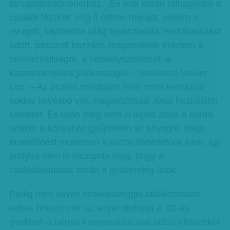
társadalomtörténethez. „Én már korán otthagytam a
családi fészket, míg ő otthon maradt, nekem a
nyugati, kapitalista világ tapasztalata felszabadulást
adott, passzolt hozzám, magaménak éreztem a
célorientáltságot, a versenyszellemet, a
kapcsolatépítés játékosságát – részletezi Maxim
Leo. – Az öcsém mindezen nem ment keresztül,
sokkal kevésbé vált magabiztossá, jóval hezitálóbb
karakter. És talán még nem is lépett abba a korba,
amikor a könyvhöz gyűjtöttem az anyagot, hogy
érdeklődést mutasson a közös történetünk iránt, így
annyira nem is mozgatta meg, hogy a
családfakutatás során a gyökerekig ások.”
Pedig nem kevés érdekességgel találkozhatott
volna, hiszen már az anyai dédapja a ’20-as
években a német kommunista párt belső ellenzékét