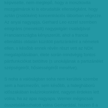
képviselte, nem meglepő, hogy a moszkovita
mozgalmárok ki is ebrudalták ellenségként, hogy
aztán (zsidóként) koncentrációs táborban végezze.
Az anyai nagyapja, Gerhard Leo ezzel szemben
emigráns (menekült) nagypolgári családjával
Franciaországba kényszerült, ahol a francia
ellenállás oldalán küzdött partizánként a németek
ellen, s később ennek révén részt vett az NDK
megalapításában, élete során mindvégig fontos
pártfunkciókat betöltve (s unokájának a partizánélet
szépségeiről, hősiességéről mesélve).
S noha a valóságban soha nem kerültek szembe
sem a harcmezőn, sem később, a hidegháború
időszakában kvázirokonként, nagyon érdekes lett
volna, ha az apai nagyapa, Werner mégiscsak
összetalálkozhatott volna Gerharddal, hiszen ő a