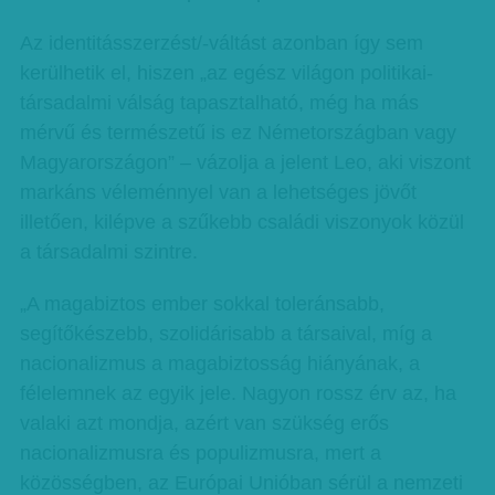
Az identitásszerzést/-váltást azonban így sem
kerülhetik el, hiszen „az egész világon politikai-
társadalmi válság tapasztalható, még ha más
mérvű és természetű is ez Németországban vagy
Magyarországon” – vázolja a jelent Leo, aki viszont
markáns véleménnyel van a lehetséges jövőt
illetően, kilépve a szűkebb családi viszonyok közül
a társadalmi szintre.
„A magabiztos ember sokkal toleránsabb,
segítőkészebb, szolidárisabb a társaival, míg a
nacionalizmus a magabiztosság hiányának, a
félelemnek az egyik jele. Nagyon rossz érv az, ha
valaki azt mondja, azért van szükség erős
nacionalizmusra és populizmusra, mert a
közösségben, az Európai Unióban sérül a nemzeti