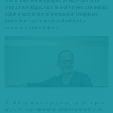
Maxim Leo német újságíró az NDK-ban látta
meg a napvilágot, nem is akármilyen családban:
náluk a szocialista államhatalom fémjelezte
történelem szorosan összefonódott a
személyes történetekkel.
hirdetes
Ő volt a családban a nyárspolgár, írja „Volt egyszer
egy NDK. Egy keletnémet család története” című,