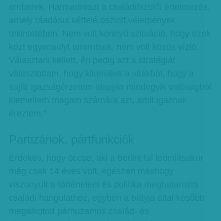
emberek. Harmadrészt a családi/szülői értelmezés,
amely ráadásul kétfelé oszlott vélemények
tekintetében. Nem volt könnyű szituáció, hogy ezek
közt egyensúlyt teremtsek, nem volt közös vízió.
Választani kellett, én pedig azt a stratégiát
választottam, hogy kikerüljek a vitákból, hogy a
saját igazságérzetem alapján mindegyik valóságból
kiemeltem magam számára azt, amit igaznak
éreztem.”
Partizánok, pártfunkciók
Érdekes, hogy öccse, aki a berlini fal leomlásakor
még csak 14 éves volt, egészen máshogy
viszonyult a történelem és politika meghatározta
családi hangulathoz, egyben a bátyja által később
megalkotott párhuzamos család- és