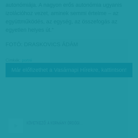
autonómiája. A nagyon erős autonómia ugyanis
izolációhoz vezet, aminek semmi értelme – az
együttműködés, az egység, az összefogás az
egyetlen helyes út.”
FOTÓ: DRASKOVICS ÁDÁM
Címkék:
portré
Már előfizethet a Vasárnapi Hírekre, kattintson!
KÖVETKEZŐ:
A KORMÁNY ÖRDÖGI…