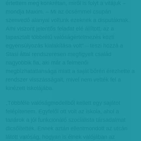
értettem meg konkrétan, miről is folyt a vitájuk –
mondja Maxim. – Mi az öcsémmel csupán
szenvedő alanyai voltunk ezeknek a disputáknak.
Ami viszont jelentős feladat elé állított, az a
tapasztalt többrétű valóságértelmezés közti
egyensúlyozás kialakítása volt” – teszi hozzá a
Stasi által rendszeresen megfigyelt család
nagyobbik fia, aki már a felmenői
megbízhatatlansága miatt a saját bőrén érezhette a
rendszer visszásságait, mivel nem vették fel a
kinézett iskolájába.
„Többféle valóságmodellből kellett egy sajátot
felépítenem. Egyfelől ott volt az iskola, ahol a
tanárok a jól funkcionáló szocialista társadalmat
dicsőítették. Ennek aztán ellentmondott az utcán
látott valóság, hogyan is élnek valójában az