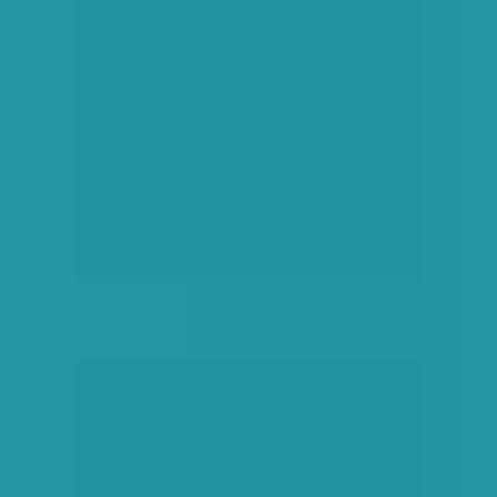
társadalmi célú hirdetés
hirdetés