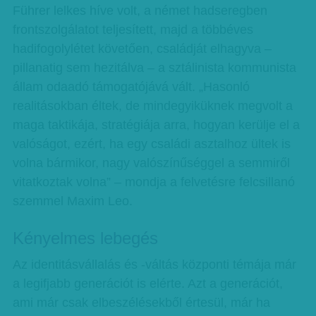
Führer lelkes híve volt, a német hadseregben
frontszolgálatot teljesített, majd a többéves
hadifogolylétet követően, családját elhagyva –
pillanatig sem hezitálva – a sztálinista kommunista
állam odaadó támogatójává vált. „Hasonló
realitásokban éltek, de mindegyiküknek megvolt a
maga taktikája, stratégiája arra, hogyan kerülje el a
valóságot, ezért, ha egy családi asztalhoz ültek is
volna bármikor, nagy valószínűséggel a semmiről
vitatkoztak volna” – mondja a felvetésre felcsillanó
szemmel Maxim Leo.
Kényelmes lebegés
Az identitásvállalás és -váltás központi témája már
a legifjabb generációt is elérte. Azt a generációt,
ami már csak elbeszélésekből értesül, már ha