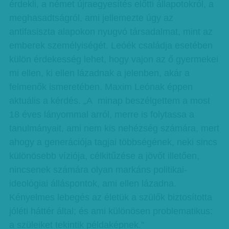
érdekli, a német újraegyesítés előtti állapotokról, a
meghasadtságról, ami jellemezte úgy az
antifasiszta alapokon nyugvó társadalmat, mint az
emberek személyiségét. Leóék családja esetében
külön érdekesség lehet, hogy vajon az ő gyermekei
mi ellen, ki ellen lázadnak a jelenben, akár a
felmenők ismeretében. Maxim Leónak éppen
aktuális a kérdés. „A minap beszélgettem a most
18 éves lányommal arról, merre is folytassa a
tanulmányait, ami nem kis nehézség számára, mert
ahogy a generációja tagjai többségének, neki sincs
különösebb víziója, célkitűzése a jövőt illetően,
nincsenek számára olyan markáns politikai-
ideológiai álláspontok, ami ellen lázadna.
Kényelmes lebegés az életük a szülők biztosította
jóléti háttér által; és ami különösen problematikus:
a szüleiket tekintik példaképnek.”