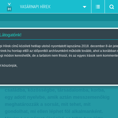
VASÁRNAPI HÍREK
 Látogatónk!
Kiemelve a valóságból
i Hírek című közéleti hetilap utolsó nyomtatott lapszáma 2018. december 8-án jel
hirek.hu honlap ettől az időponttól archívumként működik tovább, ahol a korábban
Szerző:
Rácz I. Péter
| Megjelent a 2018. december 08.-i lapszámban
égi módon kereshetők, de a tartalom nem frissül, és az egyes írások sem kommente
t köszönjük,
Az ember soha nincs egyedül. Ez nem a
skizofrének alapállítása, hanem általános
létállapot, hiszen mindenki beleszületik egy
családba, közösségbe, társadalomba, korba,
egy adott nyelvbe, amik aztán messzemenőkig
meghatározzák a sorsát, mit tehet, mit
gondolhat, mi ellen léphet föl alkalmanként.