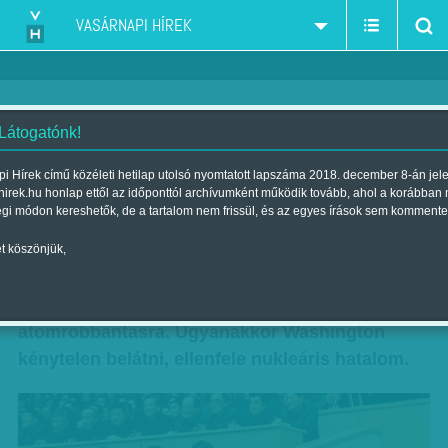
VASÁRNAPI HÍREK
 Látogatónk!
Kim, az elrettentő
i Hírek című közéleti hetilap utolsó nyomtatott lapszáma 2018. december 8-án jel
hirek.hu honlap ettől az időponttól archívumként működik tovább, ahol a korábban
Szerző:
Bártfai Gergely
| Megjelent a 2017. szeptember 09.-i
égi módon kereshetők, de a tartalom nem frissül, és az egyes írások sem kommente
lapszámban
t köszönjük,
Teljesen elszigetelné a világtól Észak-Koreát az
amerikai vezetés, válaszul az újabb kísérleti
atomrobbantásra. Ugyanakkor Washington
kénytelen belátni, ellenfele nukleáris hatalom.