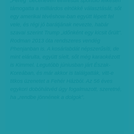
„Féreg” becenéven elhíresült sportoló lelkesen
támogatta a milliárdos elnökké választását, sőt
egy amerikai tévéshow-ban együtt lépett fel
vele, és régi jó barátjának nevezte, habár
szavai szerint Trump „időnként egy kicsit őrült”.
Rodman 2013 óta rendszeres vendég
Phenjanban is. A kosárlabdát népszerűsíti, de
mint elárulta, együtt síelt, sőt még karaokézott
is Kimmel. Legutóbb júniusban járt Észak-
Koreában, és már akkor is találgatták, vitt-e
titkos üzenetet a Fehér Házból. Az 56 éves
egykori dobóhátvéd úgy fogalmazott, szeretné,
ha „rendbe jönnének a dolgok”.