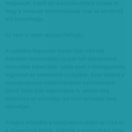
megbukott. Ebből azt a következtetést vonták le,
hogy a rendszer fennmaradását csak az elrettentő
erő biztosíthatja.
Ez nem is olyan abszurd felfogás.
A nukleáris fegyverek immár több mint hét
évtizedes történetében csupán két atombombát
használtak háborúban, azóta ezek a tömegpusztító
fegyverek az elrettentést szolgálják. Ezen alapult a
hidrogénbomba kifejlesztésében kulcsszerepet
játszó Teller Ede elgondolása is: akinek elég
félelmetes az arzenálja, azt nem támadják meg
ellenségei.
A logika működött a hidegháború idején az USA és
a Szovjetunió között, működik a szomszédos India