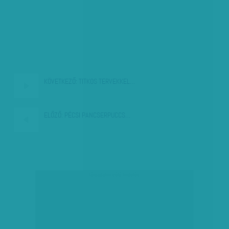
KÖVETKEZŐ:
TITKOS TERVEKKEL…
ELŐZŐ:
PÉCSI PANCSERPUCCS…
társadalmi célú hirdetés