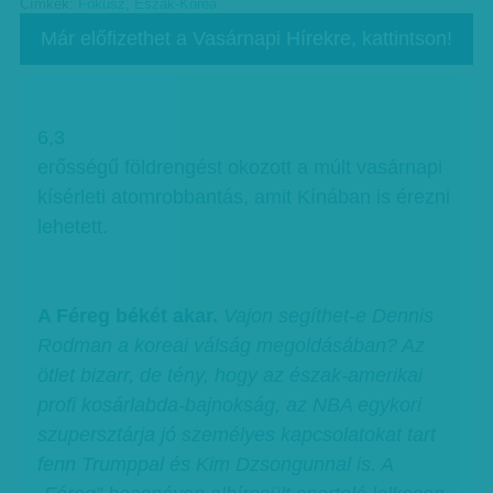
Címkék:
Fókusz
,
Észak-Korea
Már előfizethet a Vasárnapi Hírekre, kattintson!
6,3
erősségű földrengést okozott a múlt vasárnapi
kísérleti atomrobbantás, amit Kínában is érezni
lehetett.
A Féreg békét akar.
Vajon segíthet-e Dennis
Rodman a koreai válság megoldásában? Az
ötlet bizarr, de tény, hogy az észak-amerikai
profi kosárlabda-bajnokság, az NBA egykori
szupersztárja jó személyes kapcsolatokat tart
fenn Trumppal és Kim Dzsongunnal is. A