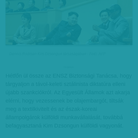
Dennis Rodman Kim Dzsongun társaságában - Fotó: AFP
hirdetes
Hétfőn ül össze az ENSZ Biztonsági Tanácsa, hogy
tárgyaljon a távol-keleti sztálinista diktatúra elleni
újabb szankciókról. Az Egyesült Államok azt akarja
elérni, hogy vezessenek be olajembargót, tiltsák
meg a textilkivitelt és az észak-koreai
állampolgárok külföldi munkavállalását, továbbá
befagyasztaná Kim Dzsongun külföldi vagyonát.