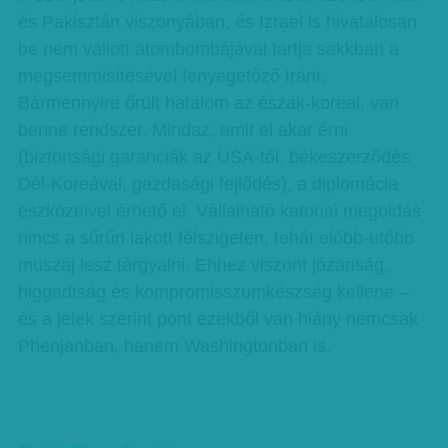
és Pakisztán viszonyában, és Izrael is hivatalosan
be nem vallott atombombájával tartja sakkban a
megsemmisítésével fenyegetőző Iránt.
Bármennyire őrült hatalom az észak-koreai, van
benne rendszer. Mindaz, amit el akar érni
(biztonsági garanciák az USA-tól, békeszerződés
Dél-Koreával, gazdasági fejlődés), a diplomácia
eszközeivel érhető el. Vállalható katonai megoldás
nincs a sűrűn lakott félszigeten, tehát előbb-utóbb
muszáj lesz tárgyalni. Ehhez viszont józanság,
higgadtság és kompromisszumkészség kellene –
és a jelek szerint pont ezekből van hiány nemcsak
Phenjanban, hanem Washingtonban is.