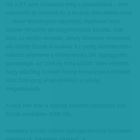
Ha a BT nem szavazza meg a javaslatokat – ami
valószínű az oroszok és a kínaiak ellenállása miatt
–, akkor Washington egyoldalú lépéseket tesz.
Steven Mnuchin pénzügyminiszter közölte, már
kész az elnöki rendelet, amely büntetne mindenkit,
aki üzletel Észak-Koreával. Ez pedig kereskedelmi
háborút jelentene a földkerekség két legnagyobb
gazdasága, az USA és Kína között. Nem véletlen,
hogy előzőleg Donald Trump hosszasan telefonált
Hszi Csin-ping kínai elnökkel a válság
megoldásáról.
A múlt heti már a hatodik kísérleti robbantás volt
Észak-Koreában 2006 óta.
Hivatalos közlés szerint hidrogénbombát teszteltek,
méghozzá „tökéletes sikerrel”. A