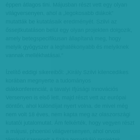
éppen átlagos tini. Májusban részt vett egy olyan
világversenyen, ahol a „legokosabb diákok”
mutatták be kutatásaik eredményét. Szilvi az
őssejtkutatáson belül egy olyan projekten dolgozik,
amely betegspecifikusan állapítaná meg, hogy
melyik gyógyszer a leghatékonyabb és melyiknek
vannak mellékhatásai."
Ízelítő eddigi sikereiből: „Király Szilvi kilencedikes
korában megnyerte a tudományos
diákkonferenciát, a tavalyi Ifjúsági Innovációs
Versenyen is első lett, majd részt vett az európai
döntőn, ahol különdíjat nyert volna, de mivel még
nem volt 18 éves, nem kapta meg az olaszországi
kutatói jutalomutat. Ám felkérték, hogy vegyen részt
a májusi, phoenixi világversenyen, ahol orvosi
témával szerepelt a fizika tematikájú projektek