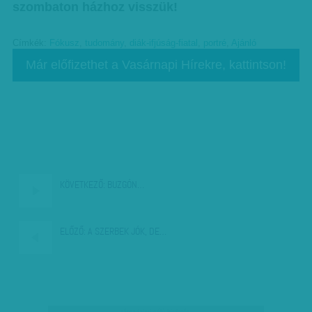
szombaton házhoz visszük!
Címkék:
Fókusz
,
tudomány
,
diák-ifjúság-fiatal
,
portré
,
Ajánló
Már előfizethet a Vasárnapi Hírekre, kattintson!
KÖVETKEZŐ:
BUZGÓN…
ELŐZŐ:
A SZERBEK JÓK, DE…
társadalmi célú hirdetés