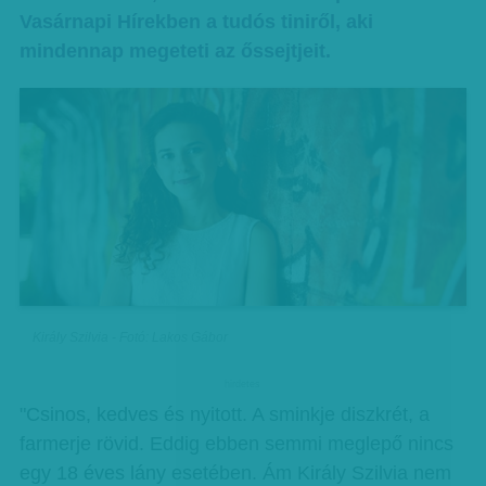
Vasárnapi Hírekben a tudós tiniről, aki
mindennap megeteti az őssejtjeit.
Király Szilvia - Fotó: Lakos Gábor
hirdetes
"Csinos, kedves és nyitott. A sminkje diszkrét, a
farmerje rövid. Eddig ebben semmi meglepő nincs
egy 18 éves lány esetében. Ám Király Szilvia nem