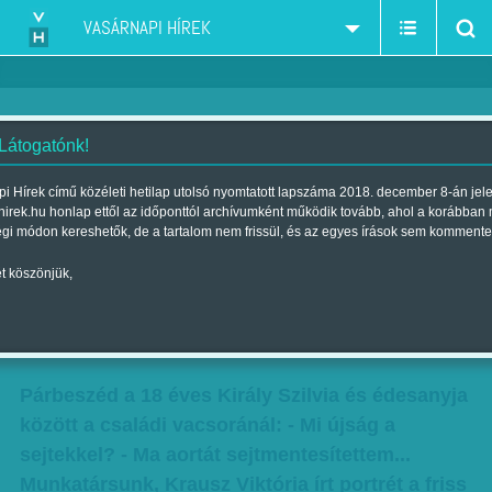
VASÁRNAPI HÍREK
 Látogatónk!
Olyan mint a magyar tinik, egy
i Hírek című közéleti hetilap utolsó nyomtatott lapszáma 2018. december 8-án jel
hirek.hu honlap ettől az időponttól archívumként működik tovább, ahol a korábban
apró különbséggel: máris jegyzik
égi módon kereshetők, de a tartalom nem frissül, és az egyes írások sem kommente
a nemzetközi tudományos
t köszönjük,
versenyben
Szerző:
VH ajánló
| 2016. június 04., szombat 13:30
Párbeszéd a 18 éves Király Szilvia és édesanyja
között a családi vacsoránál: - Mi újság a
sejtekkel? - Ma aortát sejtmentesítettem...
Munkatársunk, Krausz Viktória írt portrét a friss