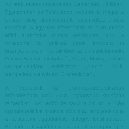
Az arab tavasz országaiban, Jemenben, Líbiában,
Egyiptomban és Tunéziában továbbra is magas a
társadalmilag kikényszerített rezsimváltás okozta
kockázat. A figyelem ráterelődött az arab tavasz
előtti állapotokat mutató országokra, ahol a
társadalmi és politikai jogok továbbra is
bizonytalanok, ennek tükrében az elemzők kiemelik
Guinea Bissaut, Zimbabwét, Szíriát, Madagaszkárt,
Nyugat-Szudánt, Pakisztánt, Jement, Malit,
Bangladest, Kenyát és Türkmenisztánt.
A Maplecroft az erőforrás-nacionalizmus
erősödésében látja 2013 legnagyobb kockázati
tényezőjét. Az erőforrás-nacionalizmust a cég
egyfajta politikai alkuként definiálja, amelynek célja
a társadalmi aggodalmak időleges lecsillapítása.
Ezt méri a kisajátítási index, amely a magáncégek