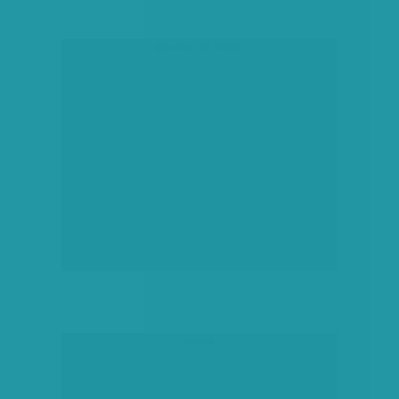
társadalmi célú hirdetés
hirdetés