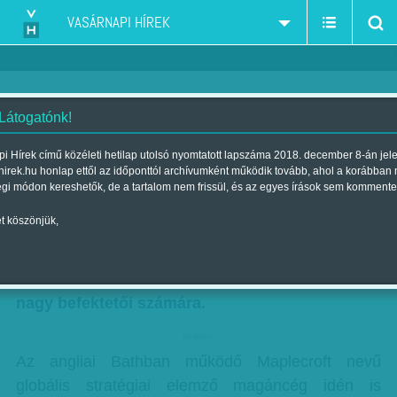
VASÁRNAPI HÍREK
 Látogatónk!
Kockázatból közepes
i Hírek című közéleti hetilap utolsó nyomtatott lapszáma 2018. december 8-án jel
hirek.hu honlap ettől az időponttól archívumként működik tovább, ahol a korábban
Szerző:
Kiss Orsolya
| Megjelent a 2013. március 03.-i lapszámban
égi módon kereshetők, de a tartalom nem frissül, és az egyes írások sem kommente
t köszönjük,
Politikai erőszak, terrorizmus, erőforrás-
nacionalizmus – 2013-ban ezek jelenthetik a
legnagyobb veszélyt a Föld országaiban a világ
nagy befektetői számára.
hirdetes
Az angliai Bathban működő Maplecroft nevű
globális stratégiai elemző magáncég idén is