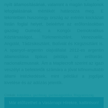
nyílt államosításának, valamint a magán tulajdonok
lefoglalásának mértékét határozza meg. E
tekintetben huszonegy ország az extrém kockázati
listán foglal helyet, beleértve az erőforrásokban
gazdag Guineát, a Kongói Demokratikus
Köztársaságot, Türkmenisztánt, Venezuelát,
Angolát, Tádzsikisztánt, Bolíviát és Kirgizisztánt is.
A spanyol–argentin olajvállalat 2012-es argentin
államosítása tipikus példája az erőforrás-
nacionalizmusnak. Ám a Maplecroft szerint az igazi
veszélyt a befektetők számára a jóval kifinomultabb
állami intézkedések, mint például a jogdíjak
kivetése és az adózás jelentik.
Címkék:
külpolitika
,
gazdaság
,
gazdaságpolitika
,
Magyarország
Már előfizethet a Vasárnapi Hírekre, kattintson!