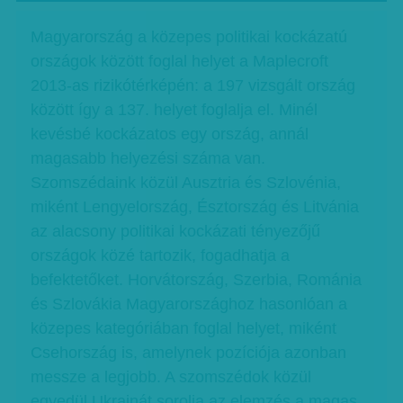
Magyarország a közepes politikai kockázatú
országok között foglal helyet a Maplecroft
2013-as rizikótérképén: a 197 vizsgált ország
között így a 137. helyet foglalja el. Minél
kevésbé kockázatos egy ország, annál
magasabb helyezési száma van.
Szomszédaink közül Ausztria és Szlovénia,
miként Lengyelország, Észtország és Litvánia
az alacsony politikai kockázati tényezőjű
országok közé tartozik, fogadhatja a
befektetőket. Horvátország, Szerbia, Románia
és Szlovákia Magyarországhoz hasonlóan a
közepes kategóriában foglal helyet, miként
Csehország is, amelynek pozíciója azonban
messze a legjobb. A szomszédok közül
egyedül Ukrajnát sorolja az elemzés a magas