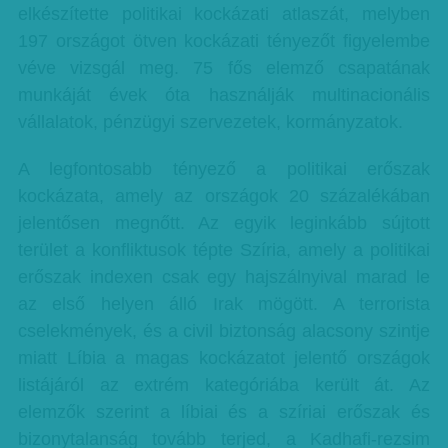
elkészítette politikai kockázati atlaszát, melyben
197 országot ötven kockázati tényezőt figyelembe
véve vizsgál meg. 75 fős elemző csapatának
munkáját évek óta használják multinacionális
vállalatok, pénzügyi szervezetek, kormányzatok.
A legfontosabb tényező a politikai erőszak
kockázata, amely az országok 20 százalékában
jelentősen megnőtt. Az egyik leginkább sújtott
terület a konfliktusok tépte Szíria, amely a politikai
erőszak indexen csak egy hajszálnyival marad le
az első helyen álló Irak mögött. A terrorista
cselekmények, és a civil biztonság alacsony szintje
miatt Líbia a magas kockázatot jelentő országok
listájáról az extrém kategóriába került át. Az
elemzők szerint a líbiai és a szíriai erőszak és
bizonytalanság tovább terjed, a Kadhafi-rezsim