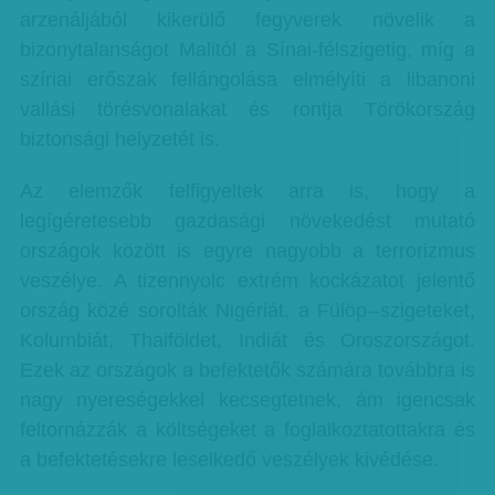
arzenáljából kikerülő fegyverek növelik a
bizonytalanságot Malitól a Sínai-félszigetig, míg a
szíriai erőszak fellángolása elmélyíti a libanoni
vallási törésvonalakat és rontja Törökország
biztonsági helyzetét is.
Az elemzők felfigyeltek arra is, hogy a
legígéretesebb gazdasági növekedést mutató
országok között is egyre nagyobb a terrorizmus
veszélye. A tizennyolc extrém kockázatot jelentő
ország közé sorolták Nigériát, a Fülöp--szigeteket,
Kolumbiát, Thaiföldet, Indiát és Oroszországot.
Ezek az országok a befektetők számára továbbra is
nagy nyereségekkel kecsegtetnek, ám igencsak
feltornázzák a költségeket a foglalkoztatottakra és
a befektetésekre leselkedő veszélyek kivédése.