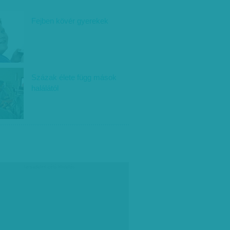
Fejben kövér gyerekek
Százak élete függ mások
halálától
társadalmi célú hirdetés