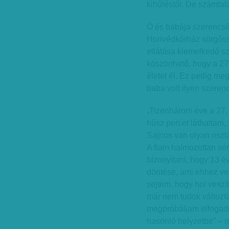
kihűléstől. De számtala
Ő és babája szerencsés
Honvédkórház sürgőssé
ellátása kiemelkedő sz
köszönhető, hogy a 27.
életet él. Ez pedig me
baba volt ilyen szeren
„Tizenhárom éve a 27. 
húsz percet láthattam,
Sajnos van olyan osztá
A fiam halmozottan sér
bizonyítani, hogy 13 é
döntése, ami ehhez ve
sejtem, hogy hol veszít
már nem tudok változta
megpróbáljam elfogadn
hasonló helyzetbe” – 