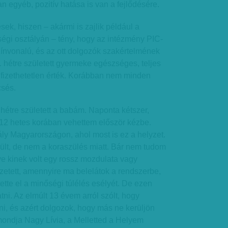
n egyéb, pozitív hatása is van a fejlődésére.
ek, hiszen – akármi is zajlik például a
gi osztályán – tény, hogy az intézmény PIC-
ínvonalú, és az ott dolgozók szakértelmének
 hétre született gyermeke egészséges, teljes
gfizethetetlen érték. Korábban nem minden
csés.
hétre született a babám. Naponta kétszer,
 12 hetes korában vehettem először kézbe.
ly Magyarországon, ahol most is ez a helyzet.
ült, de nem a koraszülés miatt. Bár nem tudom
ve kinek volt egy rossz mozdulata vagy
zetett, amennyire ma belelátok a rendszerbe,
ette el a minőségi túlélés esélyét. De ezen
tni. Az elmúlt 13 évem arról szólt, hogy
i, és azért dolgozok, hogy más ne kerüljön
mondja Nagy Lívia, a Melletted a Helyem