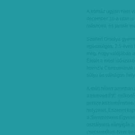
A kórház ugyan nem vá
december 16-a után is e
máshova, és január ele
Szeifert Orsolya gyerm
egészséges, 2,5 éves 
meg, hogy valójában a
Életét a most időszako
Intenzív Centrumának (
súlyú és válságos helyz
A múlt héten azonban a
a Honvéd PIC működése
persze közleményben p
helyzetet. Eszerint ka
a Semmelweis Egyetem
osztályaira irányítják 
csecsemőket. Nem bezá