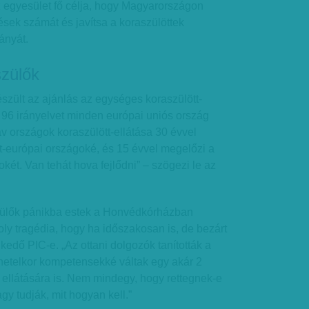
z egyesület fő célja, hogy Magyarországon
sek számát és javítsa a koraszülöttek
ányát.
szülők
észült az ajánlás az egységes koraszülött-
 a 96 irányelvet minden európai uniós ország
 országok koraszülött-ellátása 30 évvel
let-európai országoké, és 15 évvel megelőzi a
két. Van tehát hova fejlődni” – szögezi le az
szülők pánikba estek a Honvédkórházban
oly tragédia, hogy ha időszakosan is, de bezárt
kedő PIC-e. „Az ottani dolgozók tanították a
netelkor kompetensekké váltak egy akár 2
ellátására is. Nem mindegy, hogy rettegnek-e
gy tudják, mit hogyan kell.”