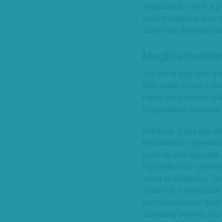
megbízását – erről a 2
szerint továbbra is az
szerint egy kollégája t
Megfizethetetle
„Ha bezár egy ilyen in
túlterheltté válhat a r
hiába tudja fogadni má
dolgozóknak rengeteg 
Felidézte, hogy egy nő
folyamatosan figyelniü
orvosok nem fogadtak e
Honvédkórház szemlélet
vonni az ellátásba. Tan
órákon át a mellkasukr
kengurumódszer. Ilyen
családtag bőrével, érz