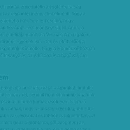
özpontja egyedülálló a családbarátság
lt az első intézmény, ahol elindult, hogy a
bemehet a babához. Elkeserítő, hogy
an bezárni” – ezt már Sevcsik M. Anna, a
m elindítója mondja a VH-nak. A mozgalom
körben legyenek ismertek és elérhetőek a
izsgálatok. Kiemelte, hogy a Honvédkórházban
z édesanya és az édesapa is a babával, ami
lem
olgozója arról tájékoztatta lapunkat: brutális
 intézménynél, semmit nem kommunikálhatnak.
n szinte minden kórház esetében jellemző.
 oka annak, hogy az ország egyik legjobb PIC-
ak szakorvosokat és többen is felmondtak, azt
csak a pénz a probléma, sőt főleg nem az.
akmai elismertség hiánya, ezen pedig csak a