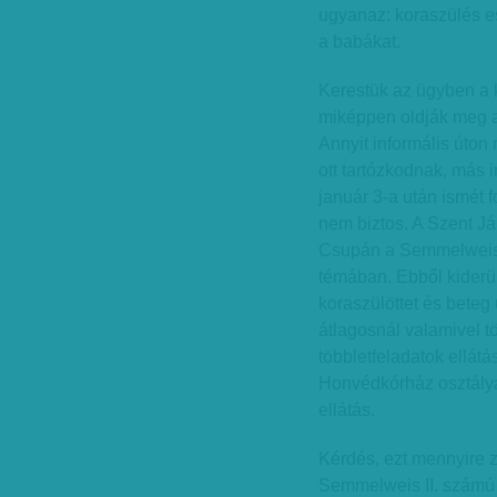
ugyanaz: koraszülés e
a babákat.
Kerestük az ügyben a k
miképpen oldják meg a
Annyit informális úton
ott tartózkodnak, más i
január 3-a után ismét 
nem biztos. A Szent J
Csupán a Semmelweis E
témában. Ebből kiderült
koraszülöttet és beteg 
átlagosnál valamivel t
többletfeladatok ellát
Honvédkórház osztályá
ellátás.
Kérdés, ezt mennyire 
Semmelweis II. számú s