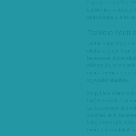
Egyesület alapítója. A
csökkentse a koraszülé
egészséges túlélési ar
Pánikba esett 
„Jó hír, hogy végre elk
ellátásra. A cél, hogy
bevezesse. A skandináv
előbbre jár, mint a ke
nyugat-európai országo
egyesület alapítója.
Nagy Lívia szerint a 
történtek miatt, és kom
az ország egyik kiemel
szülőket, akik hazame
kilogrammos pici baba 
minden mozdulattól, va