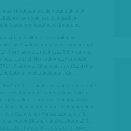
hirdetes
laszolt kérdéseinkre, de megtudtuk: akik
llátásra szorulnak, azokat átszállítják
jéig biztos nem fogadnak új betegeket.
eke vidám, testileg és szellemileg is
kisfiú, akiről valószínűleg kevesen mondanák
 27. hétre született, méghozzá 830 grammal.
s bezárásra ítélt Honvédkórház Perinatális
PIC) köszönheti. Ott ugyanis az egészen kis
etű babákat is el tudják/tudták látni.
 HVG közölte: orvoshiány miatt ellehetetlenült
, ezért december 15-én bezárják. A kórház
róbálta cáfolni a bezárást és magyarázni a
pacitáshiány miatt december 16-tól átmenetileg
 és a Szent János Kórház azonos profilú
a veszélyeztetett kismamákat és a koraszülött
rás tehát, hanem átirányítás, de a lényeg