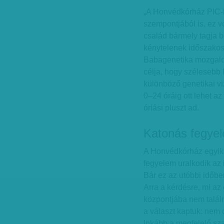
„A Honvédkórház PIC-k
szempontjából is, ez vo
család bármely tagja 
kénytelenek időszakos
Babagenetika mozgalo
célja, hogy szélesebb 
különböző genetikai v
0–24 óráig ott lehet a
óriási pluszt ad.
Katonás fegye
A Honvédkórház egyik d
fegyelem uralkodik az
Bár ez az utóbbi időbe
Arra a kérdésre, mi az
központjába nem találn
a választ kaptuk: nem 
Inkább a megfelelő sz