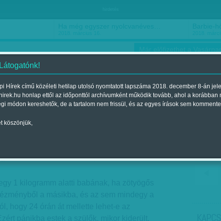
hirdetés
Ha még egyszer nyolcvanéves…
Barbie-h
2018. március 16.
2018. márci
Már előfizethet a Vasárnap
 Látogatónk!
i Hírek című közéleti hetilap utolsó nyomtatott lapszáma 2018. december 8-án jel
hirek.hu honlap ettől az időponttól archívumként működik tovább, ahol a korábban
ókusz
Szerintem
Ízlés
Sport
égi módon kereshetők, de a tartalom nem frissül, és az egyes írások sem kommente
t köszönjük,
k kizárva
gjelent a 2018. december 08.-i lapszámban
 egy 1 kilogramm alatti babának, ha zötyögős
intézményből a másikba, és az sem mindegy a
l, hogy 24 órán át mellette lehet-e az
KAPCS
ért pánikba estek a szülők, mikor kiderült,