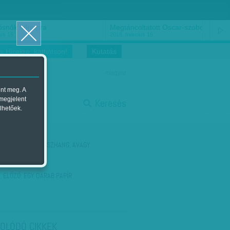
ősnők nőnapra
Megtáncoltatott Oscar-szobor
us 16.
2018. március 16.
i Hírekre, kattintson!
Kutatás
magyar
ent meg. A
start
 megjelent
Keresés
lhetőek.
stop
KÖVETKEZŐ:
VISSZHANG, AVAGY
VISSZAJÖVÜNK
ELŐZŐ:
EGY DARAB PAPÍR
OLÓDÓ CIKKEK