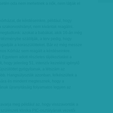
setén oda nem mehetnek a nők, nem látják el
órházat, de kérdéseinkre, például, hogy
 szakorvoshiányt, nem kívántak reagálni.
 megtudtunk: azokat a babákat, akik 16-án még
ntézménybe szállítják, a terv pedig, hogy
fogadják a koraszülötteket. Bár ez még messze
ános Kórház sem reagált a kérdéseinkre.
gyetem adott részletes tájékoztatást a
, hogy jelenleg 51, intenzív kezelést igénylő
újszülöttet gyógyítanak, a létszám az
öbb. Hangsúlyozták azonban, felkészültek a
ására és mindent megtesznek, hogy a
nak újranyitásáig folyamatos legyen az
zavarja meg például az, hogy visszavonták a
zülészeti klinika PIC-osztályának vezetői