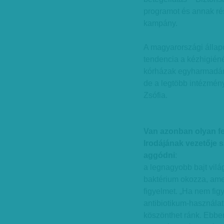
programot és annak ré
kampány.
A magyarországi állapo
tendencia a kézhigiéné
kórházak egyharmadán
de a legtöbb intézményb
Zsófia.
Van azonban olyan f
Irodájának vezetője 
aggódni
:
a legnagyobb bajt vilá
baktérium okozza, ame
figyelmet. „Ha nem fig
antibiotikum-használatr
köszönthet ránk. Ebbe