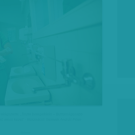
világszerte: „Tiszta betegellátás – Biztonságosabb
et: moss kezet” - Illusztráció: Németh András Péter
hirdetes