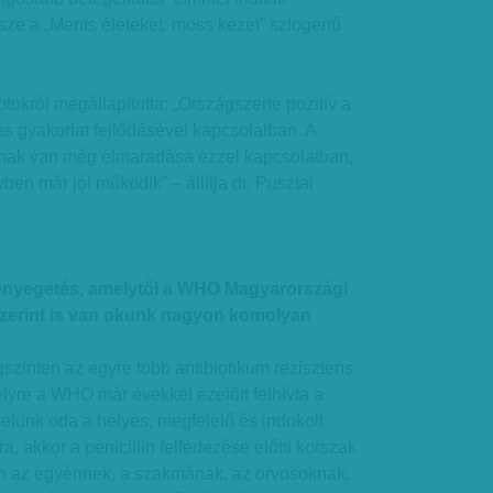
sze a „Ments életeket: moss kezet” szlogenű
tokról megállapította: „Országszerte pozitív a
s gyakorlat fejlődésével kapcsolatban. A
ak van még elmaradása ezzel kapcsolatban,
en már jól működik” – állítja dr. Pusztai
enyegetés, amelytől a WHO Magyarországi
szerint is van okunk nagyon komolyan
gszinten az egyre több antibiotikum rezisztens
lyre a WHO már évekkel ezelőtt felhívta a
yelünk oda a helyes, megfelelő és indokolt
a, akkor a penicillin felfedezése előtti korszak
n az egyénnek, a szakmának, az orvosoknak,