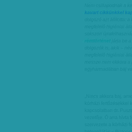
Nem csillapodnak a ked
kavart cikkünkkel ka
dolgozó azt állította: 
megfelelő higiéniai ál
sokszori újrafelhaszn
rémtörténet
járja be a
dolgozók is, akik – név
megfelelő higiéniai á
messze nem ekkora a p
egyharmadában baj va
„Nincs akkora baj, am
kórházi fertőzésekkel 
kapcsolatban dr. Pusz
vezetője. Ő arra hívta
szervezete a kórházi f
betegellátás – Biztons