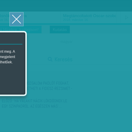
ősnők nőnapra
Megtáncoltatott Oscar-szobor
us 16.
2018. március 16.
i Hírekre, kattintson!
Kutatás
magyar
ent meg. A
start
 megjelent
Keresés
lhetőek.
stop
KÖVETKEZŐ:
A MOZGALOM PADLÓT FOGHAT,
DE MEG IS RENGETHETI A FIDESZ-REZSIMET -
MI EBBEN A…
ELŐZŐ:
'HA VALAKIT NÁCIK LÖKDÖSNEK LE
EGY SZÍNPADRÓL, AZ EGÉSZEN MÁS'…