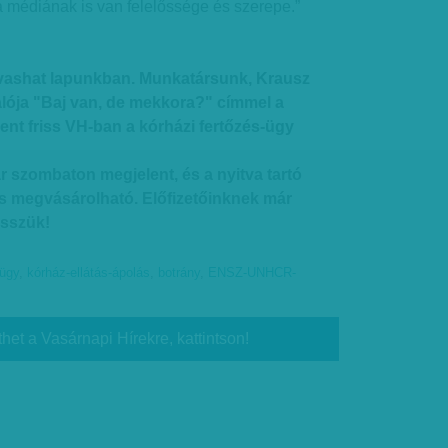
 médiának is van felelőssége és szerepe.”
lvashat lapunkban. Munkatársunk, Krausz
lalója "Baj van, de mekkora?" címmel a
ent friss VH-ban a kórházi fertőzés-ügy
r szombaton megjelent, és a nyitva tartó
s megvásárolható. Előfizetőinknek már
sszük!
ügy
,
kórház-ellátás-ápolás
,
botrány
,
ENSZ-UNHCR-
thet a Vasárnapi Hírekre, kattintson!