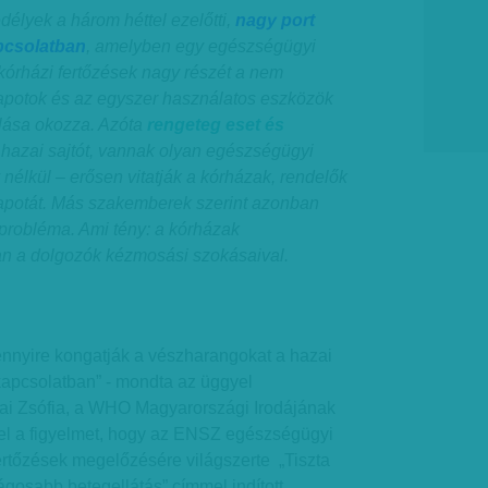
élyek a három héttel ezelőtti,
nagy port
pcsolatban
, amelyben egy egészségügyi
a kórházi fertőzések nagy részét a nem
lapotok és az egyszer használatos eszközök
álása okozza. Azóta
rengeteg eset és
 hazai sajtót, vannak olyan egészségügyi
 nélkül – erősen vitatják a kórházak, rendelők
llapotát. Más szakemberek szerint azonban
robléma. Ami tény: a kórházak
n a dolgozók kézmosási szokásaival.
ennyire kongatják a vészharangokat a hazai
kapcsolatban” - mondta az üggyel
tai Zsófia, a WHO Magyarországi Irodájának
 fel a figyelmet, hogy az ENSZ egészségügyi
ertőzések megelőzésére világszerte „Tiszta
ágosabb betegellátás” címmel indított