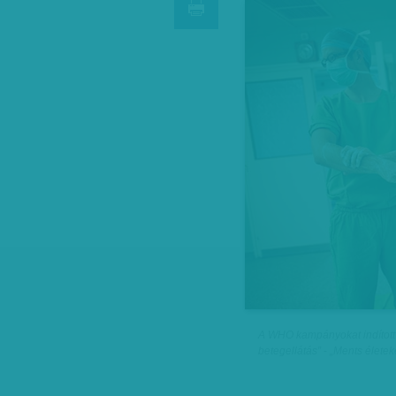
A WHO kampányokat indított 
betegellátás” - „Ments életek