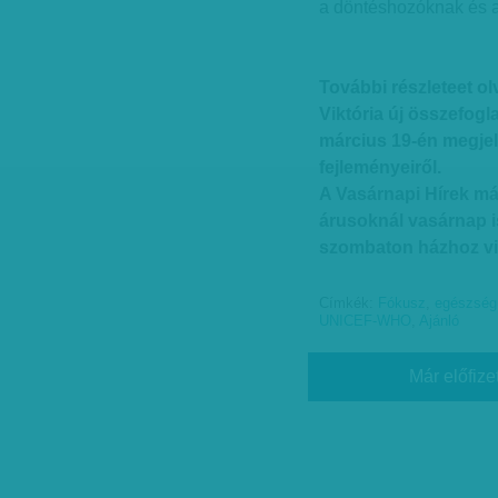
a döntéshozóknak és a
További részleteet o
Viktória új összefog
március 19-én megjel
fejleményeiről.
A Vasárnapi Hírek má
árusoknál vasárnap i
szombaton házhoz vi
Címkék:
Fókusz
,
egészség
UNICEF-WHO
,
Ajánló
Már előfize