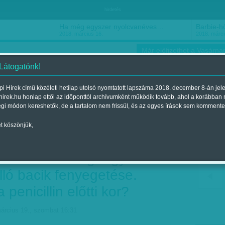
hirdetés
Ha még egyszer nyolcvanéves…
Barbie-h
2018. március 16.
2018. márci
Már előfizethet a Vasárnap
 Látogatónk!
i Hírek című közéleti hetilap utolsó nyomtatott lapszáma 2018. december 8-án jel
hirek.hu honlap ettől az időponttól archívumként működik tovább, ahol a korábban
ókusz
Szerintem
Ízlés
Sport
égi módon kereshetők, de a tartalom nem frissül, és az egyes írások sem kommente
t köszönjük,
őzések ellen: 'Ments
ss kezet' - A legnagyobb
álló bacik fenyegetése.
 penicillin előtti kor?
március 19., szombat 16:31