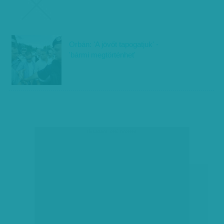
Orbán: 'A jövőt tapogatjuk' -
'bármi megtörténhet'
társadalmi célú hirdetés