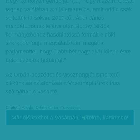
Hogy komolyan gondolja." (...) "Úgy hiszem, Orbán
tegnap valójában azt jelentette be, amit eddig csak
sejtettek itt sokan: 2017-től, Áder János
mandátumának lejárta után Horthy Miklós
kormányzóéhoz hasonlatossá formált elnöki
szerepbe fogja megválasztatni magát a
parlamenttel, hogy újabb hét vagy akár kilenc évre
betonozza be hatalmát."
Az Orbán-beszédet és visszhangját ismertető
cikkünk és az elemzés a Vasárnapi Hírek friss
számában olvasható.
Címkék:
Ajánló
,
Orbán Viktor
,
Tusványos
Már előfizethet a Vasárnapi Hírekre, kattintson!