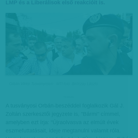
LMP és a Liberálisok első reakcióit is.
Orbán Viktor Tusványoson - MTI-fotó: Beliczay László
hirdetes
A tusványosi Orbán-beszéddel foglalkozik Gál J.
Zoltán szerkesztői jegyzete is, "Bármi" címmel,
amelyben ezt írja: "Újraolvasva az elmúlt évek
eszmefuttatásait, ideje megtanulni valamit róla.