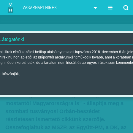
VASÁRNAPI HÍREK
 Látogatónk!
Kormányzó született tegnap
i Hírek című közéleti hetilap utolsó nyomtatott lapszáma 2018. december 8-án jel
hirek.hu honlap ettől az időponttól archívumként működik tovább, ahol a korábban
Erdélyben
égi módon kereshetők, de a tartalom nem frissül, és az egyes írások sem kommente
Szerző:
VH ajánló
| Megjelent a 2014. július 27.-i lapszámban
t köszönjük,
"Orbán fő üzenete az volt, hogy a világban
bármi megtörténhet. Ez alighanem igaz
mostantól Magyarországra is" - állapítja meg a
szombati tusványosi Orbán-beszédet
részletesen ismertető cikkünk szerzője.
Összefoglaltuk az MSZP, az Együtt-PM, a DK, az