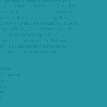
 nagytermében adták a világ vezető zenei
hető, szerethető operákat adnak elő, az előző
 volt, és nincs megállás. Úgy fogalmaz, a
 most a Himalája következik. Egy 30 ezres
Opera-koncertet: „Ha a cirkuszról a Cirque du
 az operáról a MoltOpera jusson az emberek
n halad, mi sem bizonyítja: a MoltOpera
urnén és létrejött már a német MoltOpera is.
ldön is előadásokat tart gyerekeknek és
pségéről, hogy eltüntesse az előítéleteket.
nyítani,
yék, hanem
sznek
ttel
kei
m.