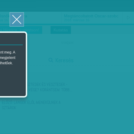
ősnők nőnapra
Megtáncoltatott Oscar-szobor
us 16.
2018. március 16.
i Hírekre, kattintson!
Kutatás
magyar
ent meg. A
start
 megjelent
Keresés
lhetőek.
stop
KÖVETKEZŐ:
VESZTESEK ÉS VESZTESEK -
AKKOR HÁT ITT A VÉGE? KORÁNTSEM. TÖBB…
ELŐZŐ:
LÁNGOK ELŐL MENEKÜLNEK A
SZTÁROK