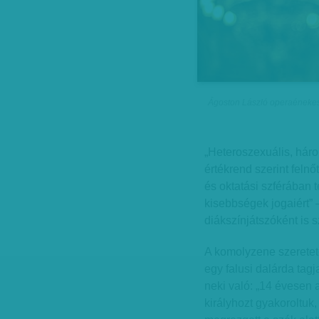
Ágoston László operaénekes
„Heteroszexuális, hár
értékrend szerint felnőt
és oktatási szférában 
kisebbségek jogaiért” 
diákszínjátszóként is 
A komolyzene szeretet
egy falusi dalárda tag
neki való: „14 évesen 
királyhozt gyakoroltuk