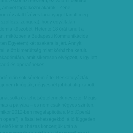
tam. Akkor azt éreztem, ez valami belülről
, amivel foglalkozni akarok.” Zenei
rom év alatt tízéves tananyagot tanult meg
 szolfézs, zongora), hogy egyáltalán
émia küszöbét. Hetente 18 órát tanult a
an, miközben a Budapesti Kommunikációs
tan Egyetem) két szakára is járt. Annyit
eli előtt kimerültség miatt kórházba került.
kadémiára, amit sikeresen elvégzett, s így lett
sadó és operaénekes.
kadémián sok sérelem érte. Beskatulyázták,
ajdnem kirúgták, négyesnél jobbat alig kapott.
eltanácsolta és tehetségtelennek nevezte. Mégis
almas a pályára – és nem csak négyes szinten.
amikor 2012-ben megalapította a MoltOperát
 opera”), a fiatal tehetségekből álló független
l első két telt házas koncertjük után a