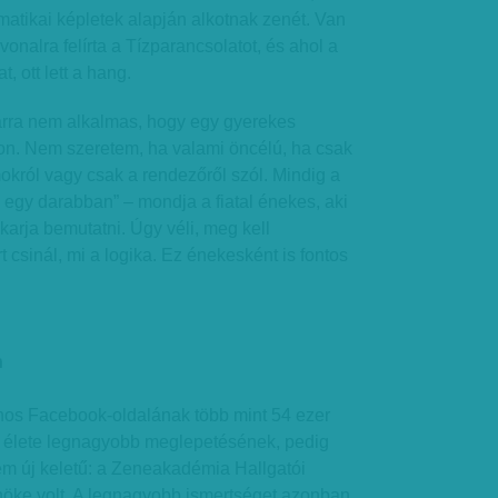
atikai képletek alapján alkotnak zenét. Van
 vonalra felírta a Tízparancsolatot, és ahol a
, ott lett a hang.
 arra nem alkalmas, hogy egy gyerekes
on. Nem szeretem, ha valami öncélú, ha csak
okról vagy csak a rendezőről szól. Mindig a
egy darabban” – mondja a fiatal énekes, aki
arja bemutatni. Úgy véli, meg kell
t csinál, mi a logika. Ez énekesként is fontos
n
nos Facebook-oldalának több mint 54 ezer
ja élete legnagyobb meglepetésének, pedig
em új keletű: a Zeneakadémia Hallgatói
öke volt. A legnagyobb ismertséget azonban