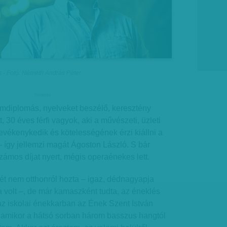
 - Fotó: Németh András Péter
hirdetes
omdiplomás, nyelveket beszélő, keresztény
t, 30 éves férfi vagyok, aki a művészeti, üzleti
tevékenykedik és kötelességének érzi kiállni a
– így jellemzi magát Ágoston László. S bár
számos díjat nyert, mégis operaénekes lett.
ét nem otthonról hozta – igaz, dédnagyapja
ja volt –, de már kamaszként tudta, az éneklés
az iskolai énekkarban az Ének Szent István
, amikor a hátsó sorban három basszus hangtól