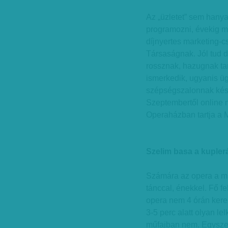
Az „üzletet” sem hany
programozni, évekig
m
díjnyertes marketing-c
Társaságnak. Jól tud d
rossznak, hazugnak tar
ismerkedik, ugyanis üg
szépségszalonnak készí
Szeptembertől online m
Operaházban tartja a M
Szelim basa a kupler
Számára az opera a műf
tánccal, énekkel. Fő fe
opera nem 4 órán keres
3-5 perc alatt olyan l
műfajban nem. Egyszerr