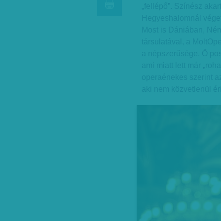
„fellépő”. Színész akar
Hegyeshalomnál véget é
Most is Dániában, Ném
társulatával, a MoltO
a népszerűsége. Ő posz
ami miatt lett már „roh
operaénekes szerint az 
aki nem közvetlenül éri