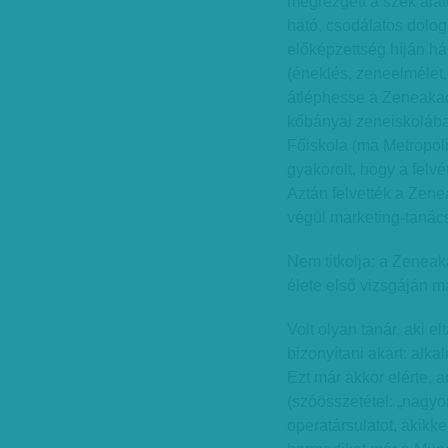
megrezgett a szék alat
ható, csodálatos dolog
előképzettség híján há
(éneklés, zeneelmélet,
átléphesse a Zeneakad
kőbányai zeneiskoláb
Főiskola (ma Metropoli
gyakorolt, hogy a felvét
Aztán felvették a Zenea
végül marketing-tanác
Nem titkolja: a Zenea
élete első vizsgáján m
Volt olyan tanár, aki 
bizonyítani akart: alk
Ezt már akkor elérte, 
(szóösszetétel: „nagyon
operatársulatot, akikke