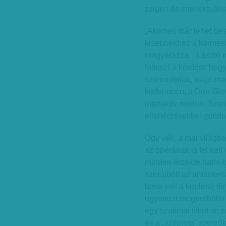
zsigeri és intellektuál
„Akiknek már lehet bes
kisebbekhez a karmeste
magyarázza. László m
felteszi a kérdést: h
sztereotípiák, majd ma
kedvencén, a Don Giov
interaktív módon. Szeri
ellenérzésekkel gondo
Úgy véli, a mai világb
az operának is fel kell
minden érzékre hatni ke
szerájbólt az amszter
basa volt a kupleráj fő
ugyanezt megpróbálta a
egy szakmai titkot is:
és a „szépista” szerző