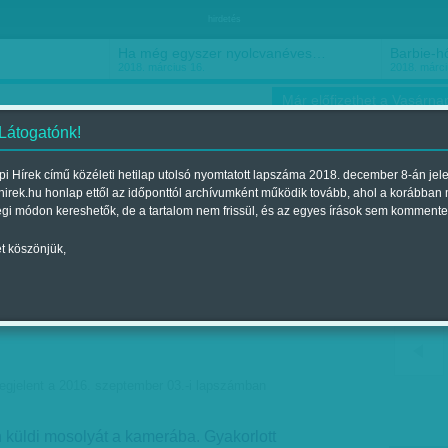
hirdetés
Ha még egyszer nyolcvanéves…
Barbie-h
2018. március 16.
2018. márci
Már előfizethet a Vasárnap
 Látogatónk!
i Hírek című közéleti hetilap utolsó nyomtatott lapszáma 2018. december 8-án jel
hirek.hu honlap ettől az időponttól archívumként működik tovább, ahol a korábban
ókusz
Szerintem
Ízlés
Sport
égi módon kereshetők, de a tartalom nem frissül, és az egyes írások sem kommente
t köszönjük,
helyett közbeszéd -
ló tükröt tart az
egjelent a 2016. szeptember 03.-i lapszámban
 küldi mosolyát a kamerába. Gyakorlott