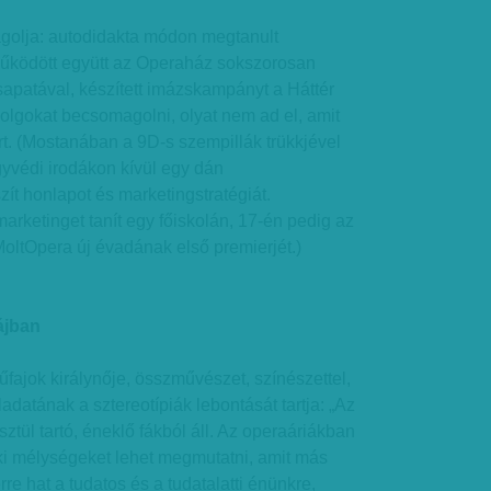
agolja: autodidakta módon megtanult
űködött együtt az Operaház sokszorosan
sapatával
, készített imázskampányt a Háttér
olgokat becsomagolni, olyat nem ad el, amit
t. (Mostanában a 9D-s szempillák trükkjével
yvédi irodákon kívül egy dán
t honlapot és marketingstratégiát.
arketinget tanít egy főiskolán, 17-én pedig az
oltOpera új évadának első premierjét.)
ájban
ajok királynője, összművészet, színészettel,
ladatának a sztereotípiák lebontását tartja: „Az
ztül tartó, éneklő fákból áll. Az operaáriákban
elki mélységeket lehet megmutatni, amit más
e hat a tudatos és a tudatalatti énünkre,