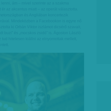
t lenni, ám – mivel szerinte az a szakma
r az akcentus miatt – az operát választotta.
etországban és Angliában koncertezik
perával. Mindeközben a Facebookon is egyre nő
tolta ki Orbán Viktor iszlámot dicsérő szavait,
adt buzi” és „mocskos zsidó” is. Ágoston László
tud hitelesen kiállni az elnyomottak mellett,
ntett.