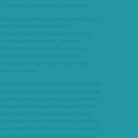
is.” Ezt próbálja megmutatni a diákoknak is.
zélni a csajozásról, oda én megyek előadni, a
rünk, aki évekig volt énektanár” –
ódszere egyszerű. Bemegy az osztályba,
ogy néz ki egy operaénekes? Jönnek a
gára mutat: akár így, mint én. Aztán nagy
annin keresztül avatja be a diákokat –
nte a fiatalok a sok rossz rendezés miatt is
lnak az operára.
an, amikor tévézés közben is okostelefonozunk,
 vennie a ritmust: a színvonalas éneklés mellett
ll. Meséli, volt egy rendező, aki a Szöktetés a
dami piros lámpás negyedbe helyezte, Szelim
nöke. A nézőtér tombolt, de amikor az illető
 Traviatával, nem működött. És László elárul
 zeneakadémista körökben vannak a „csúnyista”
k. Utóbbiak filmzeneszerű műveket írnak, az