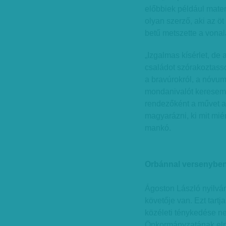
előbbiek például matem
olyan szerző, aki az öt
betű metszette a vonalat
„Izgalmas kísérlet, de
családot szórakoztass
a bravúrokról, a nóvum
mondanivalót keresem 
rendezőként a művet ak
magyarázni, ki mit miér
mankó.
Orbánnal versenybe
Ágoston László nyilvá
követője van. Ezt tart
közéleti ténykedése n
Önkormányzatának eln