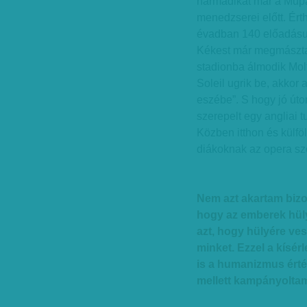
harmadikat már a Müpa
menedzserei előtt. Ért
évadban 140 előadásuk
Kékest már megmászta,
stadionba álmodik Molt
Soleil ugrik be, akkor
eszébe”. S hogy jó úto
szerepelt egy angliai t
Közben itthon és külfö
diákoknak az opera szé
Nem azt akartam bizo
hogy az emberek hül
azt, hogy hülyére ve
minket. Ezzel a kísérle
is a humanizmus érté
mellett kampányolta