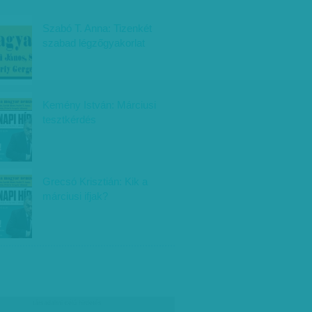
Szabó T. Anna: Tizenkét
szabad légzőgyakorlat
Kemény István: Márciusi
tesztkérdés
Grecsó Krisztián: Kik a
márciusi ifjak?
társadalmi célú hirdetés