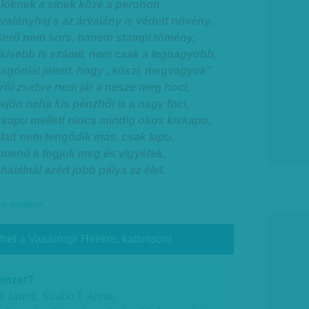
 löknek a sínek közé a peronon,
rvalányhaj s az árvalány is védett növény,
eserű nem sors, hanem stampi tömény,
gkisebb is számít, nem csak a legnagyobb,
 agóniát jelent, hogy „köszi, megvagyok”
ről zsebre nem jár a nesze meg hoci,
ejön néha kis pénzből is a nagy foci,
ykapu mellett nincs mindig okos kiskapu,
alatt nem tengődik más, csak lapu,
 menő a fogjuk meg és vigyétek,
halálnál azért jobb pálya az élet.
r irodalom
thet a Vasárnapi Hírekre, kattintson!
nemzet?
fi János, Szabó T. Anna,