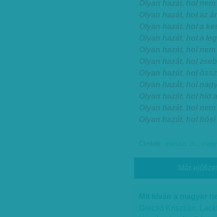
Olyan hazát, hol nem
Olyan hazát, hol az á
Olyan hazát, hol a k
Olyan hazát, hol a le
Olyan hazát, hol nem
Olyan hazát, hol zseb
Olyan hazát, hol össz
Olyan hazát, hol nag
Olyan hazát, hol híd 
Olyan hazát, hol nem
Olyan hazát, hol hősi 
Címkék:
március 15.
,
magya
Már előfize
Mit kíván a magyar 
Grecsó Krisztián, Lack