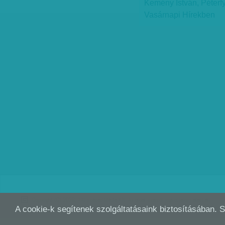
Kemény István, Péterf
Vasárnapi Hírekben
Copyright (C) 2026, XXI század Média Kft. Az oldal szerzői jogi oltalom alatt áll.
A cookie-k segítenek szolgáltatásaink biztosításában. 