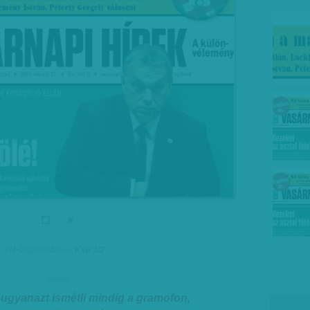
- VH-összeállítás
-
– Kép 1/2
hirdetes
 ugyanazt ismétli mindig a gramofon,