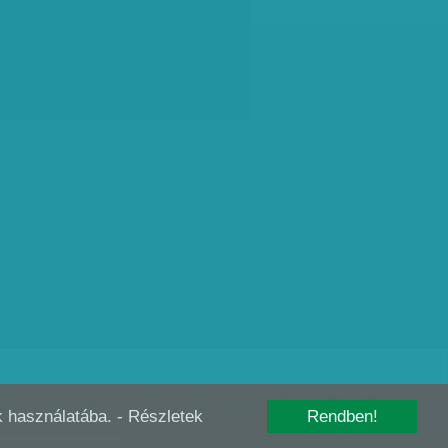
édelem
Szerzői jogok
Előfizetés
Digitális előfizetés
RSS
Kutatás szabályzat
-k használatába.
- Részletek
Rendben!