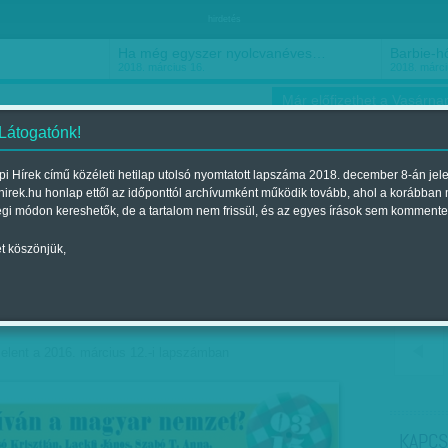
hirdetés
Ha még egyszer nyolcvanéves…
Barbie-h
2018. március 16.
2018. márci
Már előfizethet a Vasárnap
 Látogatónk!
i Hírek című közéleti hetilap utolsó nyomtatott lapszáma 2018. december 8-án jel
hirek.hu honlap ettől az időponttól archívumként működik tovább, ahol a korábban
ókusz
Szerintem
Ízlés
Sport
égi módon kereshetők, de a tartalom nem frissül, és az egyes írások sem kommente
t köszönjük,
: Mit kíván a magyar
elent a 2016. március 12.-i lapszámban
KAPCS