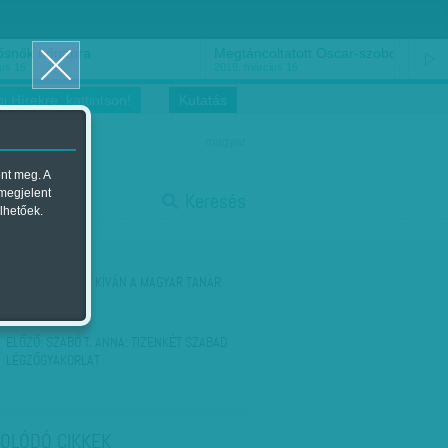
ősnők nőnapra
Megtáncoltatott Oscar-szobor
us 16.
2018. március 16.
i Hírekre, kattintson!
Kutatás
magyar
ent meg. A
start
 megjelent
Keresés
lhetőek.
stop
KÖVETKEZŐ:
MIT KÍVÁN A MAGYAR TANÁR
ELŐZŐ:
SZABÓ T. ANNA: TIZENKÉT SZABAD
LÉGZŐGYAKORLAT
OLÓDÓ CIKKEK