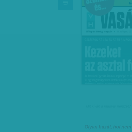
Mit kíván a magyar nemzet? 
Olyan hazát, hol nem