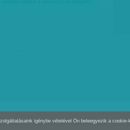
y Gergely válaszai a március 12-én megjelent
hirdetés
Impresszum
Online médiaajánlat
Print médiaajánlat
ÁSZF
Adatv
Szolgáltatásaink igénybe vételével Ön beleegyezik a cookie