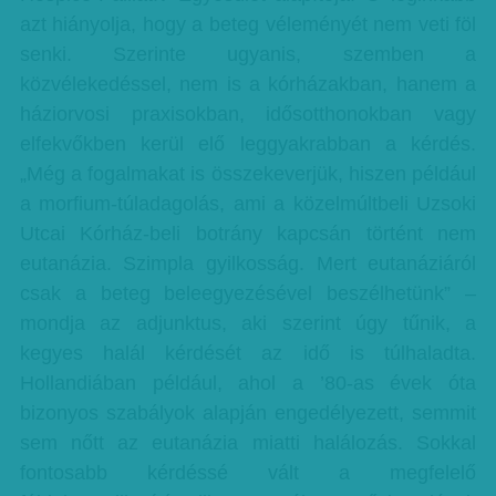
azt hiányolja, hogy a beteg véleményét nem veti föl
senki. Szerinte ugyanis, szemben a
közvélekedéssel, nem is a kórházakban, hanem a
háziorvosi praxisokban, idősotthonokban vagy
elfekvőkben kerül elő leggyakrabban a kérdés.
„Még a fogalmakat is összekeverjük, hiszen például
a morfium-túladagolás, ami a közelmúltbeli Uzsoki
Utcai Kórház-beli botrány kapcsán történt nem
eutanázia. Szimpla gyilkosság. Mert eutanáziáról
csak a beteg beleegyezésével beszélhetünk” –
mondja az adjunktus, aki szerint úgy tűnik, a
kegyes halál kérdését az idő is túlhaladta.
Hollandiában például, ahol a ’80-as évek óta
bizonyos szabályok alapján engedélyezett, semmit
sem nőtt az eutanázia miatti halálozás. Sokkal
fontosabb kérdéssé vált a megfelelő