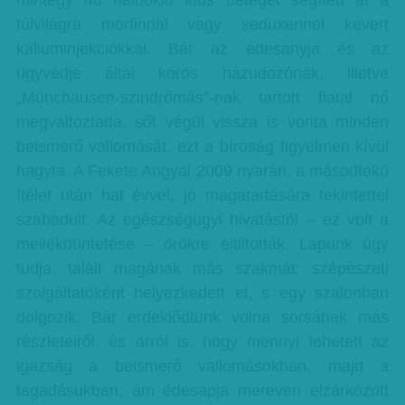
mintegy 40 haldokló idős beteget segített át a
túlvilágra morfinnal vagy seduxennel kevert
káliuminjekciókkal. Bár az édesanyja és az
ügyvédje által kóros hazudozónak, illetve
„Münchausen-szindrómás”-nak tartott fiatal nő
megváltoztatta, sőt végül vissza is vonta minden
beismerő vallomását, ezt a bíróság figyelmen kívül
hagyta. A Fekete Angyal 2009 nyarán, a másodfokú
ítélet után hat évvel, jó magatartására tekintettel
szabadult. Az egészségügyi hivatástól – ez volt a
mellékbüntetése – örökre eltiltották. Lapunk úgy
tudja, talált magának más szakmát: szépészeti
szolgáltatóként helyezkedett el, s egy szalonban
dolgozik. Bár érdeklődtünk volna sorsának más
részleteiről, és arról is, hogy mennyi lehetett az
igazság a beismerő vallomásokban, majd a
tagadásukban, ám édesapja mereven elzárkózott