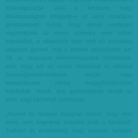
szükségessége. Arra a kérdésre, hogy
általánosságban elfogadja-e az aktív eutanázia
gondolatkörét, tudva, hogy annak esetleges
végrehajtása az orvos számára nem válhat
kötelezővé, a válaszolók több mint 40 százaléka
válaszolt igennel, míg a többiek elutasították azt.
Ők az eutanázia ellentmondásaira hivatkoztak,
arra, hogy azt az orvosi hivatással és etikával
összeegyeztethetetlenek tartják, vagy
elutasításukat vallási meggyőződésükkel
indokolták. Voltak, akik gyilkosságnak tartják az
aktív, vagy bármelyik eutanáziát.
„Álszent és farizeus dolognak tartom, hogy nem
lehet, nem engednek beszélni erről a kérdésről.
Tudható és érzékelhető, hogy orvosok, betegek