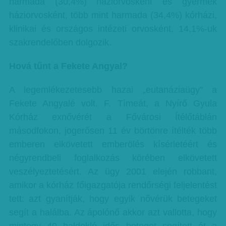
harmada (30,4%) háziorvosként és gyermek
háziorvosként, több mint harmada (34,4%) kórházi,
klinikai és országos intézeti orvosként, 14,1%-uk
szakrendelőben dolgozik.
Hová tűnt a Fekete Angyal?
A legemlékezetesebb hazai „eutanáziaügy” a
Fekete Angyalé volt. F. Tímeát, a Nyírő Gyula
Kórház exnővérét a Fővárosi Ítélőtáblán
másodfokon, jogerősen 11 év börtönre ítélték több
emberen elkövetett emberölés kísérletéért és
négyrendbeli foglalkozás körében elkövetett
veszélyeztetésért. Az ügy 2001 elején robbant,
amikor a kórház főigazgatója rendőrségi feljelentést
tett: azt gyanítják, hogy egyik nővérük betegeket
segít a halálba. Az ápolónő akkor azt vallotta, hogy