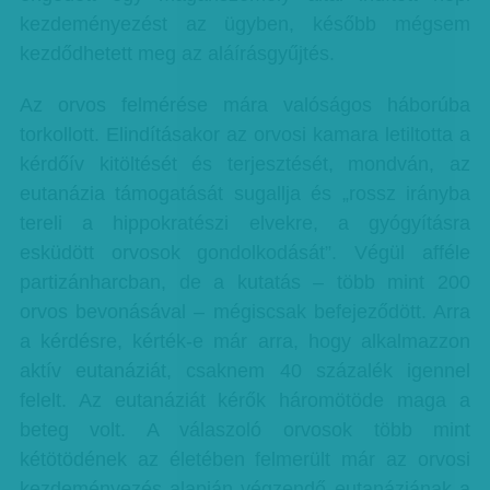
kezdeményezést az ügyben, később mégsem
kezdődhetett meg az aláírásgyűjtés.
Az orvos felmérése mára valóságos háborúba
torkollott. Elindításakor az orvosi kamara letiltotta a
kérdőív kitöltését és terjesztését, mondván, az
eutanázia támogatását sugallja és „rossz irányba
tereli a hippokratészi elvekre, a gyógyításra
esküdött orvosok gondolkodását”. Végül afféle
partizánharcban, de a kutatás – több mint 200
orvos bevonásával – mégiscsak befejeződött. Arra
a kérdésre, kérték-e már arra, hogy alkalmazzon
aktív eutanáziát, csaknem 40 százalék igennel
felelt. Az eutanáziát kérők háromötöde maga a
beteg volt. A válaszoló orvosok több mint
kétötödének az életében felmerült már az orvosi
kezdeményezés alapján végzendő eutanáziának a