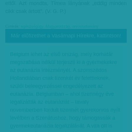
ettől. Azt mondta, Tímea lányának „eddig minden
cikk csak ártott”. (V. G. P.)
Címkék:
egészségügy
,
Magyarország
,
orvostudomány
Már előfizethet a Vasárnapi Hírekre, kattintson!
Belgium lehet az első ország, mely korhatár
megszabása nélkül terjeszti ki a gyermekekre
az eutanázia intézményét. A szomszédos
Hollandiában csak tizenkét év felettieknek,
szülői beleegyezéssel engedélyezett az
eutanázia. Belgiumban – ahol tizennégy éve
legalizálták az eutanáziát – tavaly
novemberben fordult tizenhét gyerekorvos nyílt
levélben a Szenátushoz, hogy támogassák a
gyermekeutanázia legalizálását. A vita ott is