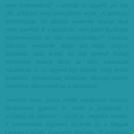
aktív eutanáziához” – mondja az ügyvéd, aki úgy
véli, a kérdés még messzebbre vezet. „A pénzügyi
korlátozások, ha például valakinek anyagi okok
miatt utasítják el a kezelését, nem jelent tevőleges
közreműködést az élet befejezésében?” Kovácsy
Zsombor mindezek lapján azt vallja, szigorú
feltételek, azaz orvosi és jogi kontroll mellett
elérhetővé kellene tenni az aktív eutanáziát
hazánkban is. Az ügyvéd úgy képzeli, hogy orvosi
szakértők nyilatkozatát követően bírósági eljárás
keretében döntenének az eutanáziáról.
„Kívülről, fehér asztal mellől moralizálni könnyű,
kérdőíveket gyártani is, holott a problémát a
szőnyeg alá söpörjük” – kezdi dr. Hegedűs Katalin,
a Semmelweis Egyetem docense és a Magyar
Hospice-Palliatív Egyesület alapítója. Ő leginkább