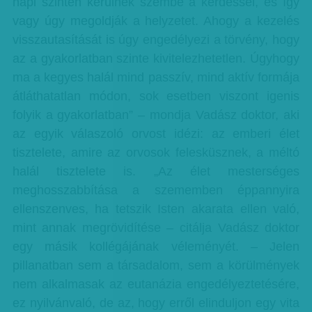
napi szinten kerülnek szembe a kérdéssel, és így
vagy úgy megoldják a helyzetet. Ahogy a kezelés
visszautasítását is úgy engedélyezi a törvény, hogy
az a gyakorlatban szinte kivitelezhetetlen. Úgyhogy
ma a kegyes halál mind passzív, mind aktív formája
átláthatatlan módon, sok esetben viszont igenis
folyik a gyakorlatban” – mondja Vadász doktor, aki
az egyik válaszoló orvost idézi: az emberi élet
tisztelete, amire az orvosok felesküsznek, a méltó
halál tisztelete is. „Az élet mesterséges
meghosszabbítása a szememben éppannyira
ellenszenves, ha tetszik Isten akarata ellen való,
mint annak megrövidítése – citálja Vadász doktor
egy másik kollégájának véleményét. – Jelen
pillanatban sem a társadalom, sem a körülmények
nem alkalmasak az eutanázia engedélyeztetésére,
ez nyilvánvaló, de az, hogy erről elinduljon egy vita