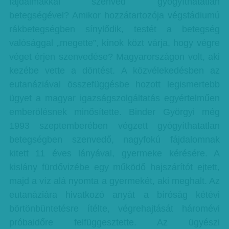
fájdalmakkal szenved gyógyíthatatlan
betegségével? Amikor hozzátartozója végstádiumú
rákbetegségben sínylődik, testét a betegség
valósággal „megette”, kínok közt várja, hogy végre
véget érjen szenvedése? Magyarországon volt, aki
kezébe vette a döntést. A közvélekedésben az
eutanáziával összefüggésbe hozott legismertebb
ügyet a magyar igazságszolgáltatás egyértelműen
emberölésnek minősítette. Binder Györgyi még
1993 szeptemberében végzett gyógyíthatatlan
betegségben szenvedő, nagyfokú fájdalomnak
kitett 11 éves lányával, gyermeke kérésére. A
kislány fürdővizébe egy működő hajszárítót ejtett,
majd a víz alá nyomta a gyermekét, aki meghalt. Az
eutanáziára hivatkozó anyát a bíróság kétévi
börtönbüntetésre ítélte, végrehajtását háromévi
próbaidőre felfüggesztette. Az ügyészi