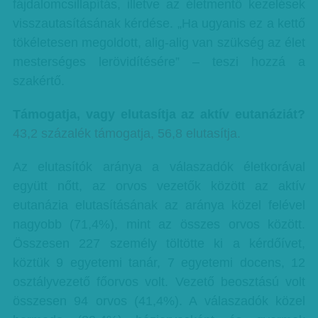
fájdalomcsillapítás, illetve az életmentő kezelések
visszautasításának kérdése. „Ha ugyanis ez a kettő
tökéletesen megoldott, alig-alig van szükség az élet
mesterséges lerövidítésére” – teszi hozzá a
szakértő.
Támogatja, vagy elutasítja az aktív eutanáziát?
43,2 százalék támogatja, 56,8 elutasítja.
Az elutasítók aránya a válaszadók életkorával
együtt nőtt, az orvos vezetők között az aktív
eutanázia elutasításának az aránya közel felével
nagyobb (71,4%), mint az összes orvos között.
Összesen 227 személy töltötte ki a kérdőívet,
köztük 9 egyetemi tanár, 7 egyetemi docens, 12
osztályvezető főorvos volt. Vezető beosztású volt
összesen 94 orvos (41,4%). A válaszadók közel