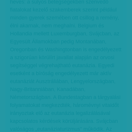
heves: a súlyos betegségekben szenvedő
fiatalokat kezelő szakemberek szerint például
minden gyerek szemében ott csillog a remény,
élni akarnak, nem meghalni. Belgium és
Hollandia mellett Luxemburgban, Svájcban, az
Egyesült Államokban pedig Montanában,
Oregonban és Washingtonban is engedélyezett
a szigorúan körülírt javallat alapján az orvosi
segítséggel végrehajtható eutanázia. Egyedi
esetként a bíróság engedélyezett már aktív
eutanáziát Ausztráliában, Lengyelországban,
Nagy-Britanniában, Kanadában,
Németországban. A Bundestagban a tárgyalási
folyamatokat megkezdték, háromévnyi vitaidőt
irányoztak elő az eutanázia legalizálásával
kapcsolatos kérdések körüljárására. Svájcban
valóságos „eutanáziaturizmus” működik. Az