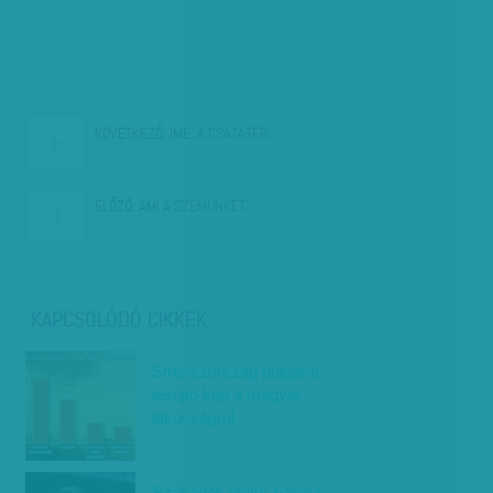
KÖVETKEZŐ:
ÍME, A CSATATÉR:…
ELŐZŐ:
AMI A SZEMÜNKET…
KAPCSOLÓDÓ CIKKEK
Stresszország polgárai:
lesújtó kép a magyar
lakosságról
Szakadék életre-halálra: