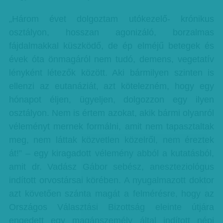
„Három évet dolgoztam utókezelő- krónikus
osztályon, hosszan agonizáló, borzalmas
fájdalmakkal küszködő, de ép elméjű betegek és
évek óta önmagáról nem tudó, demens, vegetatív
lényként létezők között. Aki bármilyen szinten is
ellenzi az eutanáziát, azt kötelezném, hogy egy
hónapot éljen, ügyeljen, dolgozzon egy ilyen
osztályon. Nem is értem azokat, akik bármi olyanról
véleményt mernek formálni, amit nem tapasztaltak
meg, nem láttak közvetlen közelről, nem éreztek
át!” – egy kiragadott vélemény abból a kutatásból,
amit dr. Vadász Gábor sebész, aneszteziológus
indított orvostársai körében. A nyugalmazott doktor
azt követően szánta magát a felmérésre, hogy az
Országos Választási Bizottság eleinte útjára
engedett egy magánszemély által indított népi