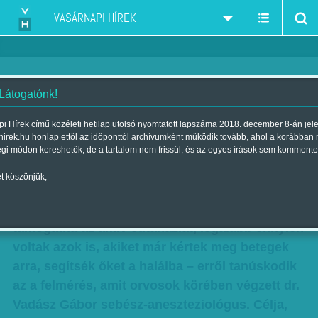
VASÁRNAPI HÍREK
 Látogatónk!
Láthatatlan eutanázia a magyar
i Hírek című közéleti hetilap utolsó nyomtatott lapszáma 2018. december 8-án jel
hirek.hu honlap ettől az időponttól archívumként működik tovább, ahol a korábban
kórházakban
égi módon kereshetők, de a tartalom nem frissül, és az egyes írások sem kommente
Szerző:
Kun J. Viktória
| Megjelent a 2014. január 19.-i lapszámban
t köszönjük,
Az orvosok több mint negyven százaléka
támogatná az aktív eutanáziát, legalább ennyien
voltak azok is, akiket már kértek meg betegek
arra, segítsék őket a halálba – erről tanúskodik
az a felmérés, amit orvosok körében végzett dr.
Vadász Gábor sebész-aneszteziológus. Célja,