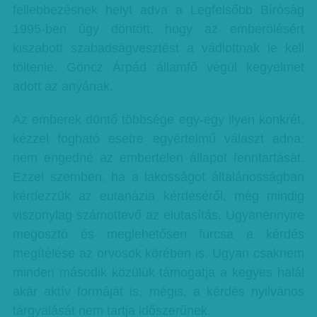
fellebbezésnek helyt adva a Legfelsőbb Bíróság
1995-ben úgy döntött, hogy az emberölésért
kiszabott szabadságvesztést a vádlottnak le kell
töltenie. Göncz Árpád államfő végül kegyelmet
adott az anyának.
Az emberek döntő többsége egy-egy ilyen konkrét,
kézzel fogható esetre egyértelmű választ adna:
nem engedné az embertelen állapot fenntartását.
Ezzel szemben, ha a lakosságot általánosságban
kérdezzük az eutanázia kérdéséről, még mindig
viszonylag számottevő az elutasítás. Ugyanennyire
megosztó és meglehetősen furcsa a kérdés
megítélése az orvosok körében is. Ugyan csaknem
minden második közülük támogatja a kegyes halál
akár aktív formáját is, mégis, a kérdés nyilvános
tárgyalását nem tartja időszerűnek.