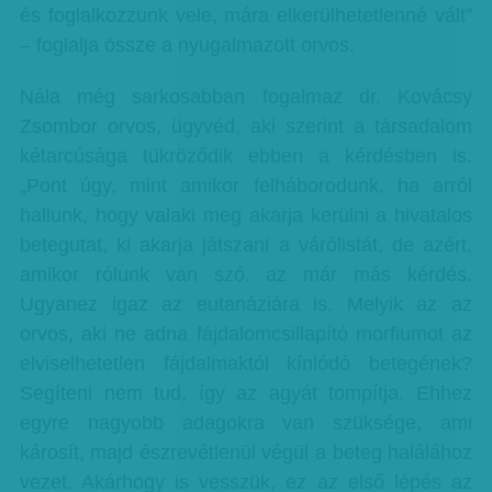
és foglalkozzunk vele, mára elkerülhetetlenné vált”
– foglalja össze a nyugalmazott orvos.
Nála még sarkosabban fogalmaz dr. Kovácsy
Zsombor orvos, ügyvéd, aki szerint a társadalom
kétarcúsága tükröződik ebben a kérdésben is.
„Pont úgy, mint amikor felháborodunk, ha arról
hallunk, hogy valaki meg akarja kerülni a hivatalos
betegutat, ki akarja játszani a várólistát, de azért,
amikor rólunk van szó, az már más kérdés.
Ugyanez igaz az eutanáziára is. Melyik az az
orvos, aki ne adna fájdalomcsillapító morfiumot az
elviselhetetlen fájdalmaktól kínlódó betegének?
Segíteni nem tud, így az agyát tompítja. Ehhez
egyre nagyobb adagokra van szüksége, ami
károsít, majd észrevétlenül végül a beteg halálához
vezet. Akárhogy is vesszük, ez az első lépés az