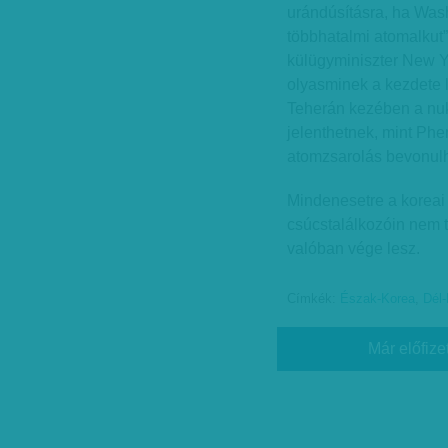
urándúsításra, ha Wash
többhatalmi atomalkut
külügyminiszter New Y
olyasminek a kezdete 
Teherán kezében a nuk
jelenthetnek, mint Phe
atomzsarolás bevonulh
Mindenesetre a koreai
csúcstalálkozóin nem t
valóban vége lesz.
Címkék:
Észak-Korea
,
Dél
Már előfize