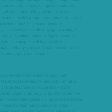
lenben ismerhette azt az angol közmondást,
o get worse before they get better, azaz a
mlaniuk, mielőtt jobbra fordulnának. Vállalta a
m is volt nehéz, hiszen mindenkinek
 is, és tavaly elkezdte fenyegetni a világot.
ennyi és miféle nukleáris fegyvere volt, azt
tudni: valamije kellett legyen, hiszen
tatott néhány szó szerint hatalmas durranást,
 és menynyi, azt nem tudjuk.
t
valy év végén bejelentette, hogy nem
sza az egész. A világ fellélegzett – ennek a
a teljes lezárása az összes találkozó a
ris fenyegetésnek vége, ki az, akinek nem éri
rt cserébe támogassa a világ az észak-koreai
? Ráadásul még humanitárius cél is ez,
hezés, a nyomor. Mindenki nyer, senki sem