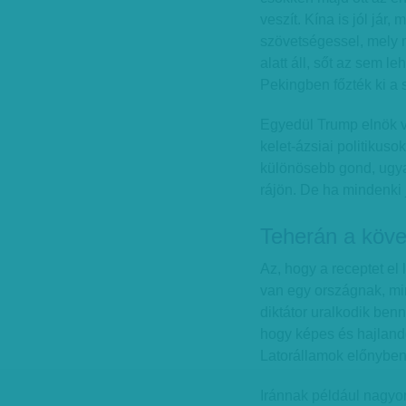
veszít. Kína is jól jár
szövetségessel, mely 
alatt áll, sőt az sem l
Pekingben főzték ki a
Egyedül Trump elnök ve
kelet-ázsiai politikuso
különösebb gond, ugya
rájön. De ha mindenki j
Teherán a köv
Az, hogy a receptet el 
van egy országnak, mi
diktátor uralkodik benn
hogy képes és hajlandó
Latorállamok előnyben 
Iránnak például nagyon