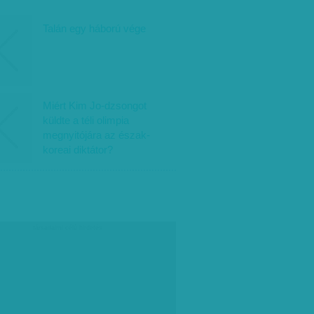
Talán egy háború vége
Miért Kim Jo-dzsongot
küldte a téli olimpia
megnyitójára az észak-
koreai diktátor?
társadalmi célú hirdetés