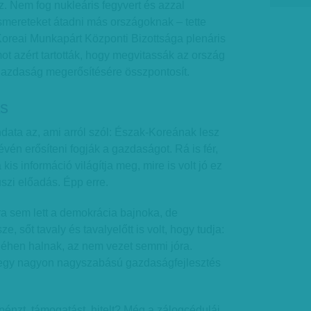
z. Nem fog nukleáris fegyvert és azzal
smereteket átadni más országoknak – tette
Koreai Munkapárt Központi Bizottsága plenáris
mot azért tartották, hogy megvitassák az ország
a gazdaság megerősítésére összpontosít.
ás
data az, ami arról szól: Észak-Koreának lesz
révén erősíteni fogják a gazdaságot. Rá is fér,
kis információ világítja meg, mire is volt jó ez
szi előadás. Épp erre.
 sem lett a demokrácia bajnoka, de
e, sőt tavaly és tavalyelőtt is volt, hogy tudja:
 éhen halnak, az nem vezet semmi jóra.
egy nagyon nagyszabású gazdaságfejlesztés
énzt, támogatást, hitelt? Még a zálogcédulái