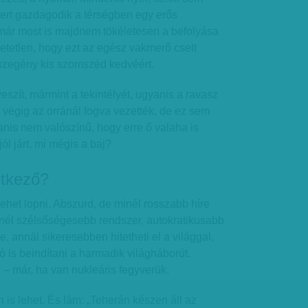
, mert gazdagodik a térségben egy erős
már most is majdnem tökéletesen a befolyása
ehetetlen, hogy ezt az egész vakmerő cselt
 szegény kis szomszéd kedvéért.
szít, mármint a tekintélyét, ugyanis a ravasz
k végig az orránál fogva vezették, de ez sem
nis nem valószínű, hogy erre ő valaha is
ól járt, mi mégis a baj?
etkező?
lehet lopni. Abszurd, de minél rosszabb híre
nél szélsőségesebb rendszer, autokratikusabb
e, annál sikeresebben hitetheti el a világgal,
 is beindítani a harmadik világháborút.
– már, ha van nukleáris fegyverük.
 is lehet. És lám: „Teherán készen áll az