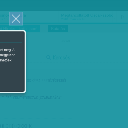
ősnők nőnapra
Megtáncoltatott Oscar-szobor
us 16.
2018. március 16.
i Hírekre, kattintson!
Kutatás
magyar
ent meg. A
start
 megjelent
Keresés
lhetőek.
stop
KÖVETKEZŐ:
VALÓS KÉP A FERTŐZÉSEKRŐL
ELŐZŐ:
ÖRMÉNYORSZÁG „SZABADSÁGA”
OLÓDÓ CIKKEK