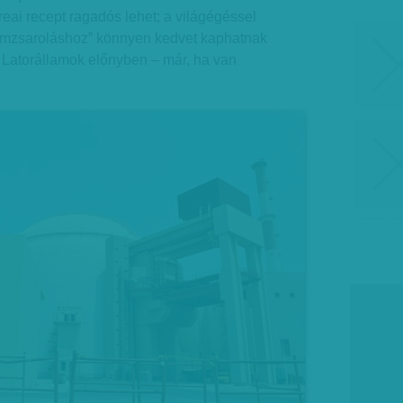
eai recept ragadós lehet; a világégéssel
omzsaroláshoz” könnyen kedvet kaphatnak
. Latorállamok előnyben – már, ha van