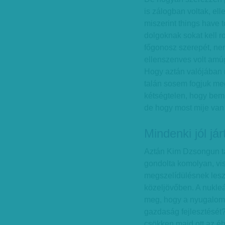
is zálogban voltak, el
miszerint things have t
dolgoknak sokat kell ro
főgonosz szerepét, ne
ellenszenves volt amúgy
Hogy aztán valójában m
talán sosem fogjuk meg
kétségtelen, hogy bemu
de hogy most mije van
Mindenki jól jár
Aztán Kim Dzsongun ta
gondolta komolyan, vis
megszelídülésnek lesz 
közeljövőben. A nukleá
meg, hogy a nyugalomé
gazdaság fejlesztését
csökken majd ott az é