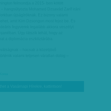
ington felmondja a 2015- ben kötött
” – hangsúlyozta Mohamed Dzsavád Zaríf iráni
orkban újságíróknak. Ez bizony valami
lehet, amit Kim Dzsongun most fejez be. És
leáris fegyverek legalább akkora veszélyt
njanéban. Úgy látszik tehát, hogy az
at a diplomácia eszköztárába.
 válságnak – hacsak a közeljövő
örténik valami teljesen váratlan dolog –
-Korea
thet a Vasárnapi Hírekre, kattintson!