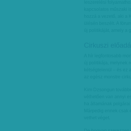
leszerelési folyamatho
kapcsolatos műszaki i
hozzá a vezető, aki a 
ülésén beszélt. A fóru
új politikáját, amely 
Cirkuszi előad
A hír legfontosabb mon
új politikája, melynek 
kétségtelenül – és ez a 
az egész monstre cirku
Kim Dzsongun továbbra
vélhetően van annyi esz
ha államának polgárai
Márpedig ennek csak 
vethet véget.
De hogyan szerezzen p