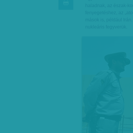
haladnak, az észak-kor
fenyegetéshez, az „at
mások is, például Irán
nukleáris fegyverük.