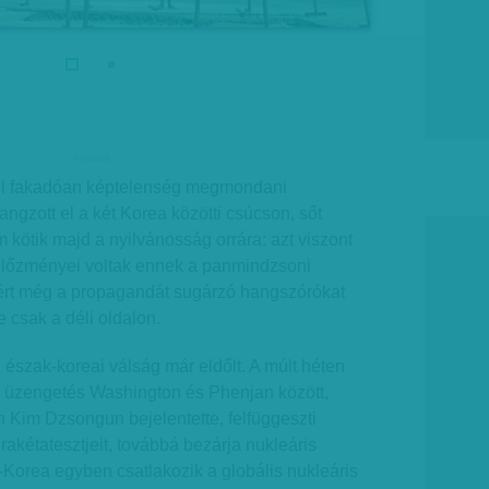
hirdetes
ől fakadóan képtelenség megmondani
angzott el a két Korea közötti csúcson, sőt
 kötik majd a nyilvánosság orrára: azt viszont
 előzményei voltak ennek a panmindzsoni
ért még a propagandát sugárzó hangszórókat
re csak a déli oldalon.
észak-koreai válság már eldőlt. A múlt héten
a üzengetés Washington és Phenjan között,
 Kim Dzsongun bejelentette, felfüggeszti
s rakétatesztjeit, továbbá bezárja nukleáris
k-Korea egyben csatlakozik a globális nukleáris