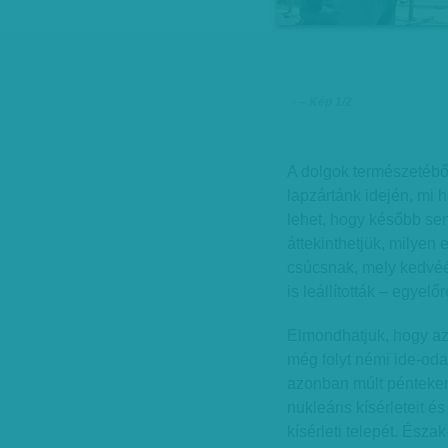
-
– Kép 1/2
A dolgok természetéb
lapzártánk idején, mi h
lehet, hogy később sem
áttekinthetjük, milyen
csúcsnak, mely kedvé
is leállították – egyelő
Elmondhatjuk, hogy az 
még folyt némi ide-od
azonban múlt pénteken
nukleáris kísérleteit é
kísérleti telepét. Észa