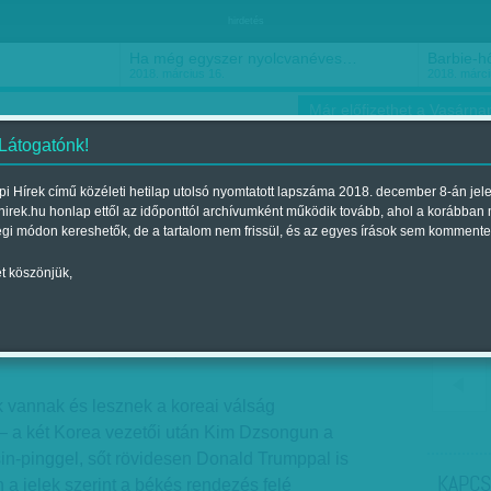
hirdetés
Ha még egyszer nyolcvanéves…
Barbie-h
2018. március 16.
2018. márci
Már előfizethet a Vasárnap
 Látogatónk!
i Hírek című közéleti hetilap utolsó nyomtatott lapszáma 2018. december 8-án jel
hirek.hu honlap ettől az időponttól archívumként működik tovább, ahol a korábban
ókusz
Szerintem
Ízlés
Sport
égi módon kereshetők, de a tartalom nem frissül, és az egyes írások sem kommente
t köszönjük,
k előnyben
elent a 2018. április 27.-i lapszámban
k vannak és lesznek a koreai válság
 a két Korea vezetői után Kim Dzsongun a
sin-pinggel, sőt rövidesen Donald Trumppal is
KAPCS
a jelek szerint a békés rendezés felé