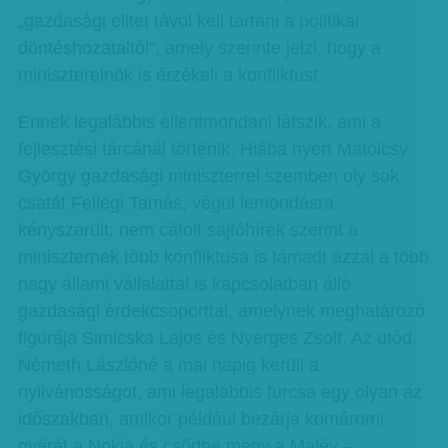
„gazdasági elitet távol kell tartani a politikai
döntéshozataltól”, amely szerinte jelzi, hogy a
miniszterelnök is érzékeli a konfliktust.
Ennek legalábbis ellentmondani látszik, ami a
fejlesztési tárcánál történik. Hiába nyert Matolcsy
György gazdasági miniszterrel szemben oly sok
csatát Fellegi Tamás, végül lemondásra
kényszerült: nem cáfolt sajtóhírek szerint a
miniszternek több konfliktusa is támadt azzal a több
nagy állami vállalattal is kapcsolatban álló
gazdasági érdekcsoporttal, amelynek meghatározó
figurája Simicska Lajos és Nyerges Zsolt. Az utód,
Németh Lászlóné a mai napig kerüli a
nyilvánosságot, ami legalábbis furcsa egy olyan az
időszakban, amikor például bezárja komáromi
gyárát a Nokia és csődbe megy a Malév –