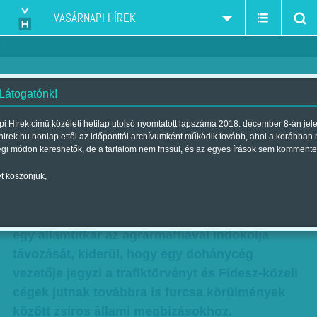
VASÁRNAPI HÍREK
 Látogatónk!
Zsákmányra éhesen
i Hírek című közéleti hetilap utolsó nyomtatott lapszáma 2018. december 8-án jel
hirek.hu honlap ettől az időponttól archívumként működik tovább, ahol a korábban
| Megjelent a 2012. március 04.-i lapszámban
égi módon kereshetők, de a tartalom nem frissül, és az egyes írások sem kommente
Visszaszorulóban van a korrupció – jelentette ki
t köszönjük,
a belügyminiszter, akinek volt cége sorra nyeri
az állami pályázatokat. Három hónappal később
egy államtitkár az agrármaffiával indokolja
távozását, kiderül, hogy egy dohánycég
vezetője jegyzi a trafiktörvényt és Fidesz-közeli
cégek jutnak továbbra is furcsa körülmények
között zsíros állami megbízásokhoz.