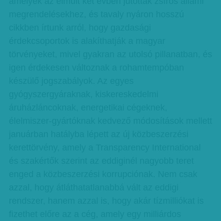
amelyek az elmúlt két évben jutottak zsíros állami
megrendelésekhez, és tavaly nyáron hosszú
cikkben írtunk arról, hogy gazdasági
érdekcsoportok is alakíthatják a magyar
törvényeket, mivel gyakran az utolsó pillanatban, és
igen érdekesen változnak a rohamtempóban
készülő jogszabályok. Az egyes
gyógyszergyáraknak, kiskereskedelmi
áruházláncoknak, energetikai cégeknek,
élelmiszer-gyártóknak kedvező módosítások mellett
januárban hatályba lépett az új közbeszerzési
kerettörvény, amely a Transparency International
és szakértők szerint az eddiginél nagyobb teret
enged a közbeszerzési korrupciónak. Nem csak
azzal, hogy átláthatatlanabbá vált az eddigi
rendszer, hanem azzal is, hogy akár tízmilliókat is
fizethet előre az a cég, amely egy milliárdos