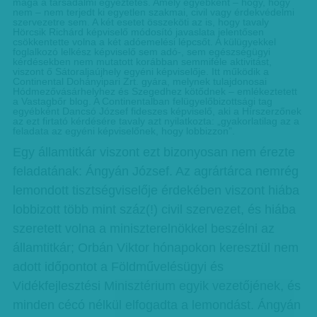
maga a társadalmi egyeztetés. Amely egyébként – hogy, hogy
nem – nem terjedt ki egyetlen szakmai, civil vagy érdekvédelmi
szervezetre sem. A két esetet összeköti az is, hogy tavaly
Hörcsik Richárd képviselő módosító javaslata jelentősen
csökkentette volna a két adóemelési lépcsőt. A külügyekkel
foglalkozó lelkész képviselő sem adó-, sem egészségügyi
kérdésekben nem mutatott korábban semmiféle aktivitást,
viszont ő Sátoraljaújhely egyéni képviselője. Itt működik a
Continental Dohányipari Zrt. gyára, melynek tulajdonosai
Hódmezővásárhelyhez és Szegedhez kötődnek – emlékeztetett
a Vastagbőr blog. A Continentalban felügyelőbizottsági tag
egyébként Dancsó József fideszes képviselő, aki a Hírszerzőnek
az ezt firtató kérdésére tavaly azt nyilatkozta: „gyakorlatilag az a
feladata az egyéni képviselőnek, hogy lobbizzon”.
Egy államtitkár viszont ezt bizonyosan nem érezte
feladatának: Ángyán József. Az agrártárca nemrég
lemondott tisztségviselője érdekében viszont hiába
lobbizott több mint száz(!) ci­­vil szervezet, és hiába
szeretett volna a miniszterelnökkel beszélni az
államtitkár; Or­­bán Viktor hónapokon keresztül nem
adott időpontot a Földművelésügyi és
Vidékfejlesztési Minisztérium egyik vezetőjének, és
minden cécó nélkül elfogadta a lemondást. Ángyán