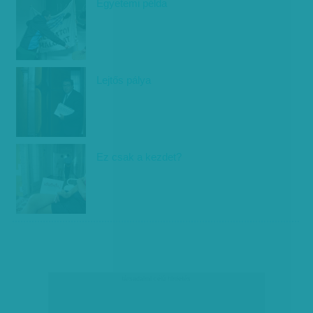
Egyetemi példa
Lejtős pálya
Ez csak a kezdet?
társadalmi célú hirdetés