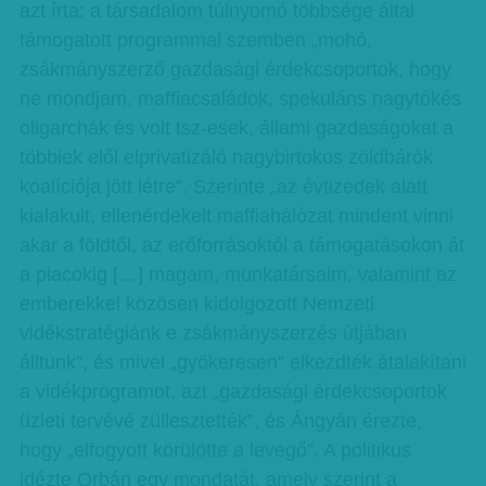
azt írta: a társadalom túlnyomó többsége által
támogatott programmal szemben „mohó,
zsákmányszerző gazdasági érdekcsoportok, hogy
ne mondjam, maffiacsaládok, spekuláns nagytőkés
oligarchák és volt tsz-esek, állami gazdaságokat a
többiek elől elprivatizáló nagybirtokos zöldbárók
koalíciója jött létre”. Szerinte „az évtizedek alatt
kialakult, ellenérdekelt maffiahálózat mindent vinni
akar a földtől, az erőforrásoktól a támogatásokon át
a piacokig […] magam, munkatársaim, valamint az
emberekkel közösen kidolgozott Nemzeti
vidékstraté­giánk e zsákmányszerzés útjában
álltunk”, és mivel „gyökeresen” elkezdték átalakítani
a vidékprogramot, azt „gazdasági érdekcsoportok
üzleti tervévé züllesztették”, és Ángyán érezte,
hogy „elfogyott körülötte a levegő”. A politikus
idézte Orbán egy mondatát, amely szerint a