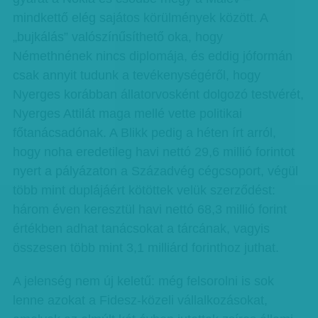
mindkettő elég sajátos körülmények között. A
„bujkálás” valószínűsíthető oka, hogy
Némethnének nincs diplomája, és eddig jóformán
csak annyit tudunk a tevékenységéről, hogy
Nyerges korábban állatorvosként dolgozó testvérét,
Nyerges Attilát maga mellé vette politikai
főtanácsadónak. A Blikk pedig a héten írt arról,
hogy noha eredetileg havi nettó 29,6 millió forintot
nyert a pályázaton a Századvég cégcsoport, végül
több mint duplájáért kötöttek velük szerződést:
három éven keresztül havi nettó 68,3 millió forint
értékben adhat tanácsokat a tárcának, vagyis
összesen több mint 3,1 milliárd forinthoz juthat.
A jelenség nem új keletű: még felsorolni is sok
lenne azokat a Fidesz-közeli vállalkozásokat,