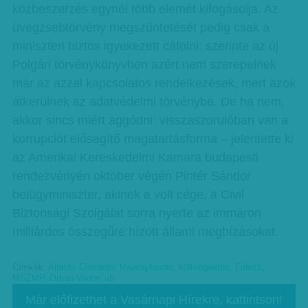
közbeszerzés egynél több elemét kifogásolja. Az
üvegzsebtörvény megszüntetését pedig csak a
miniszteri biztos igyekezett cáfolni: szerinte az új
Polgári törvénykönyvben azért nem szerepelnek
már az azzal kapcsolatos rendelkezések, mert azok
átkerülnek az adatvédelmi törvénybe. De ha nem,
akkor sincs miért aggódni: visszaszorulóban van a
korrupciót elősegítő magatartásforma – jelentette ki
az Amerikai Kereskedelmi Kamara budapesti
rendezvényén október végén Pintér Sándor
belügyminiszter, akinek a volt cége, a Civil
Biztonsági Szolgálat sorra nyerte az immáron
milliárdos összegűre hízott állami megbízásokat.
Címkék:
Alberto Contador
,
törvényhozás
,
költségvetés
,
Fidesz
,
MSZMP
,
Orbán Viktor
,
vb
Már előfizethet a Vasárnapi Hírekre, kattintson!