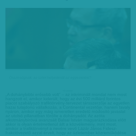
Összesúgnak: az üzlet helyettesíti az egyeztetést?
hirdetes
„A dohánylobbi erősebb volt” – az inkriminált mondat nem most
hangzott el, amikor kiderült, hogy az évi 500 milliárd forintos
piacot szabályozó trafiktörvény-tervezet társszerzője az egyetlen
hazai tulajdonú vállalkozás, a Continental vezetője, hanem tavaly
nyáron, amikor egy máig ismeretlen eredetű módosító javaslat
az utolsó pillanatban törölte a dohányadót. Az azóta
alkotmánybíróvá avanzsált Balsai István magyarázkodása előtt
akkor is olyan értelmetlenül állt a közvélemény, mint most,
amikor a trafiktörvényt a nevére vevő Lázár János Fidesz-
frakcióvezető azzal érvelt, hogy az üzletember közreműködése