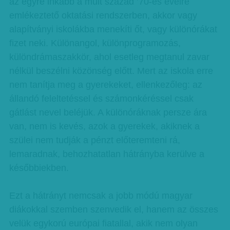
az egyre inkább a múlt század ’70-es éveire
emlékeztető oktatási rendszerben, akkor vagy
alapítványi iskolákba menekíti őt, vagy különórákat
fizet neki. Különangol, különprogramozás,
különdrámaszakkör, ahol esetleg megtanul zavar
nélkül beszélni közönség előtt. Mert az iskola erre
nem tanítja meg a gyerekeket, ellenkezőleg: az
állandó feleltetéssel és számonkéréssel csak
gátlást nevel beléjük. A különóráknak persze ára
van, nem is kevés, azok a gyerekek, akiknek a
szülei nem tudják a pénzt előteremteni rá,
lemaradnak, behozhatatlan hátrányba kerülve a
későbbiekben.
Ezt a hátrányt nemcsak a jobb módú magyar
diákokkal szemben szenvedik el, hanem az összes
velük egykorú európai fiatallal, akik nem olyan