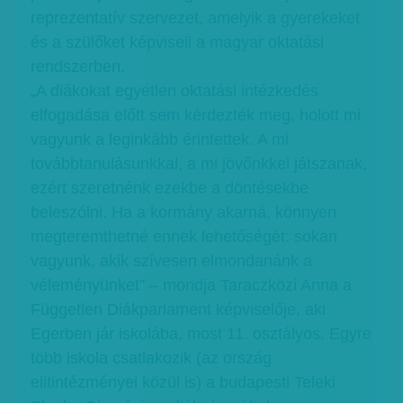
reprezentatív szervezet, amelyik a gyerekeket
és a szülőket képviseli a magyar oktatási
rendszerben.
„A diákokat egyetlen oktatási intézkedés
elfogadása előtt sem kérdezték meg, holott mi
vagyunk a leginkább érintettek. A mi
továbbtanulásunkkal, a mi jövőnkkel játszanak,
ezért szeretnénk ezekbe a döntésekbe
beleszólni. Ha a kormány akarná, könnyen
megteremthetné ennek lehetőségét: sokan
vagyunk, akik szívesen elmondanánk a
véleményünket” – mondja Taraczközi Anna a
Független Diákparlament képviselője, aki
Egerben jár iskolába, most 11. osztályos. Egyre
több iskola csatlakozik (az ország
elitintézményei közül is) a budapesti Teleki