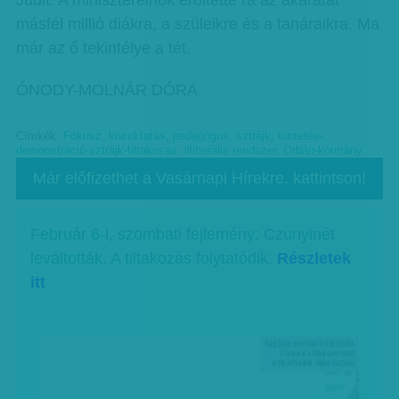
Judit. A miniszterelnök erőltette rá az akaratát
másfél millió diákra, a szüleikre és a tanáraikra. Ma
már az ő tekintélye a tét.
ÓNODY-MOLNÁR DÓRA
Címkék:
Fókusz
,
közoktatás
,
pedagógus
,
sztrájk
,
tüntetés-
demonstráció-sztrájk-tiltakozás
,
illiberális rendszer
,
Orbán-kormány
Már előfizethet a Vasárnapi Hírekre, kattintson!
Február 6-i, szombati fejlemény: Czunyinét
leváltották. A tiltakozás folytatódik.
Részletek
itt