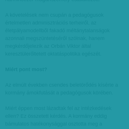
A követelések nem csupán a pedagógusok
értelmetlen adminisztrációs terheiről, az
életpályamodellből fakadó méltánytalanságok
azonnali megszüntetéséről szólnak, hanem
megkérdőjelezik az Orbán Viktor által
keresztülerőltetett oktatáspolitika egészét.
Miért pont most?
Az elmúlt években csendes beletörődés kísérte a
kormány ámokfutását a pedagógusok körében.
Miért éppen most lázadtak fel az intézkedések
ellen? Ez összetett kérdés. A kormány eddig
bámulatos hatékonysággal osztotta meg a