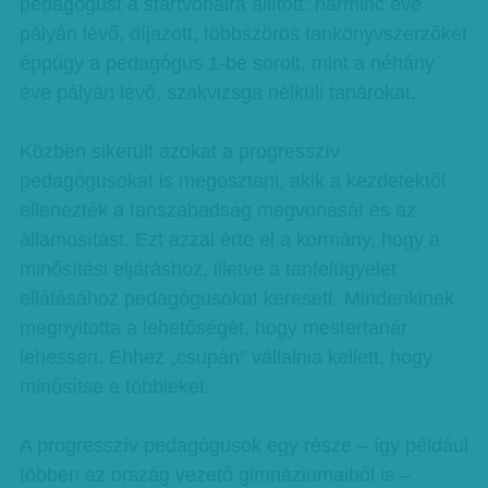
pedagógust a startvonalra állított: harminc éve
pályán lévő, díjazott, többszörös tankönyvszerzőket
éppúgy a pedagógus 1-be sorolt, mint a néhány
éve pályán lévő, szakvizsga nélküli tanárokat.
Közben sikerült azokat a progresszív
pedagógusokat is megosztani, akik a kezdetektől
ellenezték a tanszabadság megvonását és az
államosítást. Ezt azzal érte el a kormány, hogy a
minősítési eljáráshoz, illetve a tanfelügyelet
ellátásához pedagógusokat keresett. Mindenkinek
megnyitotta a lehetőségét, hogy mestertanár
lehessen. Ehhez „csupán” vállalnia kellett, hogy
minősítse a többieket.
A progresszív pedagógusok egy része – így például
többen az ország vezető gimnáziumaiból is –