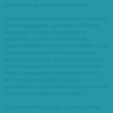
potentátokkal, az új tankerületi vezetőkkel.
A kormány további intézkedései ebben a légkörben
érte a pedagógusokat. Így például az életpálya
bevezetése. A csomag fizetésemelést is
tartalmazott, de az öröm nem volt felhőtlen.
Ugyanis előfordult, hogy a munkáját lelkesen végző
pedagógusnak, a különböző minőségi munkát
értékelő bérpótlékokkal, túlórával együtt a korábbi
bértábla magasabb fizetést jelentett. Sok helyen
éppen a középszernek növekedett jelentősen a
bére, ami újabb feszültséget okozott a
tantestületekben, még inkább megosztva az amúgy
sem egységes pedagógustársadalmat.
Erre jött a következő csapás: a kormány minden