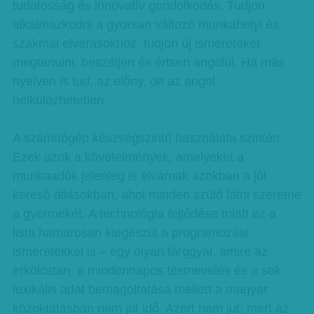
tudatosság és innovatív gondolkodás. Tudjon
alkalmazkodni a gyorsan változó munkahelyi és
szakmai elvárásokhoz, tudjon új ismereteket
megtanulni, beszéljen és értsen angolul. Ha más
nyelven is tud, az előny, de az angol
nélkülözhetetlen.
A számítógép készségszintű használata szintén.
Ezek azok a követelmények, amelyeket a
munkaadók jelenleg is elvárnak azokban a jól
kereső állásokban, ahol minden szülő látni szeretné
a gyermekét. A technológia fejlődése miatt ez a
lista hamarosan kiegészül a programozási
ismeretekkel is – egy olyan tárggyal, amire az
erkölcstan, a mindennapos testnevelés és a sok
lexikális adat bemagoltatása mellett a magyar
közoktatásban nem jut idő. Azért nem jut, mert az