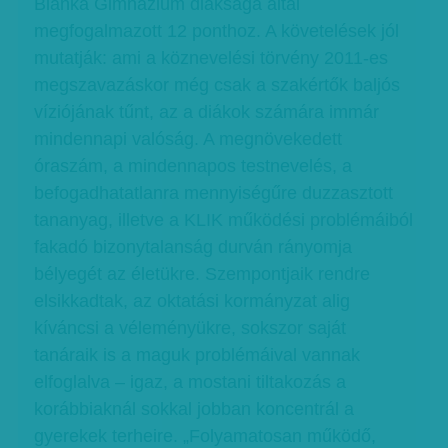
Blanka Gimnázium diáksága által
megfogalmazott 12 ponthoz. A követelések jól
mutatják: ami a köznevelési törvény 2011-es
megszavazáskor még csak a szakértők baljós
víziójának tűnt, az a diákok számára immár
mindennapi valóság. A megnövekedett
óraszám, a mindennapos testnevelés, a
befogadhatatlanra mennyiségűre duzzasztott
tananyag, illetve a KLIK működési problémáiból
fakadó bizonytalanság durván rányomja
bélyegét az életükre. Szempontjaik rendre
elsikkadtak, az oktatási kormányzat alig
kíváncsi a véleményükre, sokszor saját
tanáraik is a maguk problémáival vannak
elfoglalva – igaz, a mostani tiltakozás a
korábbiaknál sokkal jobban koncentrál a
gyerekek terheire. „Folyamatosan működő,