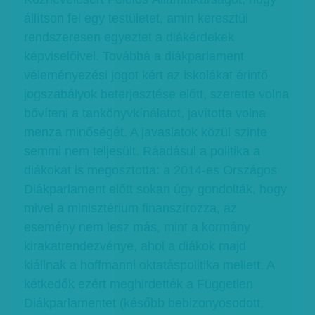
állítson fel egy testületet, amin keresztül
rendszeresen egyeztet a diákérdekek
képviselőivel. Továbbá a diákparlament
véleményezési jogot kért az iskolákat érintő
jogszabályok beterjesztése előtt, szerette volna
bővíteni a tankönyvkínálatot, javította volna
menza minőségét. A javaslatok közül szinte
semmi nem teljesült. Ráadásul a politika a
diákokat is megosztotta: a 2014-es Országos
Diákparlament előtt sokan úgy gondolták, hogy
mivel a minisztérium finanszírozza, az
esemény nem lesz más, mint a kormány
kirakatrendezvénye, ahol a diákok majd
kiállnak a hoffmanni oktatáspolitika mellett. A
kétkedők ezért meghirdették a Független
Diákparlamentet (később bebizonyosodott,