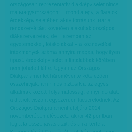
országosan reprezentatív diákképviselet nincs
ma Magyarországon” – mondja egy, a fiatalok
érdekképviseletében aktív forrásunk. Bár a
rendszerváltást követően alakultak országos
diákszervezetek, de – szemben az
egyetemekkel, főiskolákkal – a köznevelési
intézmények száma annyira magas, hogy ilyen
típusú érdekképviselet a fiatalabbak körében
nem jöhetett létre. Ugyan az Országos
Diákparlamentet háromévente kötelezően
összehívják, ám nincs biztosítva az egyes
alkalmak közötti folyamatosság: ennyi idő alatt
a diákok viszont egyszerűen kicserélődnek. Az
Országos Diákparlament utoljára 2014
novemberében ülésezett, akkor 42 pontban
foglalta össze javaslatait, és arra kérte a
Köznevelésért Felelős Államtitkárságot, hogy