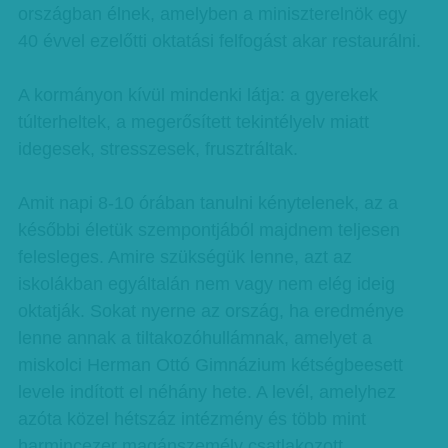
országban élnek, amelyben a miniszterelnök egy
40 évvel ezelőtti oktatási felfogást akar restaurálni.
A kormányon kívül mindenki látja: a gyerekek
túlterheltek, a megerősített tekintélyelv miatt
idegesek, stresszesek, frusztráltak.
Amit napi 8-10 órában tanulni kénytelenek, az a
későbbi életük szempontjából majdnem teljesen
felesleges. Amire szükségük lenne, azt az
iskolákban egyáltalán nem vagy nem elég ideig
oktatják. Sokat nyerne az ország, ha eredménye
lenne annak a tiltakozóhullámnak, amelyet a
miskolci Herman Ottó Gimnázium kétségbeesett
levele indított el néhány hete. A levél, amelyhez
azóta közel hétszáz intézmény és több mint
harmincezer magánszemély csatlakozott.