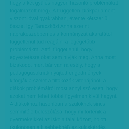
hogy a két gyűlés nagyon hasonló problémákat
fogalmazott meg). A Független Diákparlament
viszont jóval gyakrabban, évente kétszer ül
össze, így Taraczközi Anna szerint
naprakészebben és a kormányzat akaratától
függetlenül tud reagálni a legégetőbb
problémákra. Attól függetlenül, hogy
egyeztetésre őket sem hívják meg, Anna most
bizakodó, mert bár van rá esély, hogy a
pedagógusoknak nyújtott engedmények
kifogják a szelet a tiltakozók vitorlájából, a
diákok problémáiról most annyi szó esett, hogy
azokat nem lehet többé figyelmen kívül hagyni.
A diákokhoz hasonlóan a szülőknek sincs
semmiféle beleszólása, hogy mi történik a
gyermekeikkel az iskola falai között, holott
(különösen a kisebbeknél) ez kulcskérdés