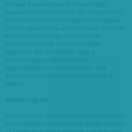
elvállalta a munkát, azzal az indokkal, hogy
tudomásul kell venni az Orbán-féle rendszert, meg
kell próbálni kihozni a lehetőségekből a legjobbat.
Ismerős logika? Mint a szocializmusban. Ennek az
lett az eredménye, hogy még a rendszert
masszívan elutasítók is szembefordultak
egymással: akik nem vállalták, hogy a
mesterpedagógus státusért cserébe
együttműködjenek a minisztériummal, azok
árulóként tekintettek azokra, akik beszálltak a
játékba.
Elpattant egy húr
Amikor azonban az átgondolatlan minősítési eljárás
és a tanfelügyelet a hétköznapok szintjén megjelent
az iskolákban a tanárok többsége a rendszer ellen