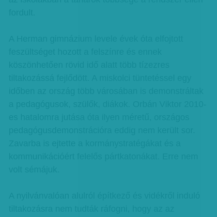
fordult.
A Herman gimnázium levele évek óta elfojtott
feszültséget hozott a felszínre és ennek
köszönhetően rövid idő alatt több tízezres
tiltakozássá fejlődött. A miskolci tüntetéssel egy
időben az ország több városában is demonstráltak
a pedagógusok, szülők, diákok. Orbán Viktor 2010-
es hatalomra jutása óta ilyen méretű, országos
pedagógusdemonstrációra eddig nem került sor.
Zavarba is ejtette a kormánystratégákat és a
kommunikációért felelős pártkatonákat. Erre nem
volt sémájuk.
A nyilvánvalóan alulról építkező és vidékről induló
tiltakozásra nem tudták ráfogni, hogy az az