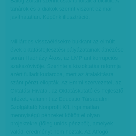
Balog Zoltán szerint csak túltolták a biciklit. A
tanárok és a diákok szerint viszont ez már
javíthatatlan. Képünk illusztráció.
Milliárdos visszaélésekre bukkant az elmúlt
évek oktatásfejlesztési pályázatainak átnézése
során Hadházy Ákos, az LMP antikorrupciós
szakszóvivője. Szerinte a közoktatás reformja
azért fulladt kudarcba, mert az átalakításra
szánt pénzt ellopták. Az Emmi szervezetei, az
Oktatási Hivatal, az Oktatáskutató és Fejlesztő
Intézet, valamint az Educatio Társadalmi
Szolgáltató Nonprofit Kft. irgalmatlan
mennyiségű pénzeket költött el olyan
projektekre (főleg uniós pénzből), amelyek
valódi eredményt nem hoztak. Az Átfogó