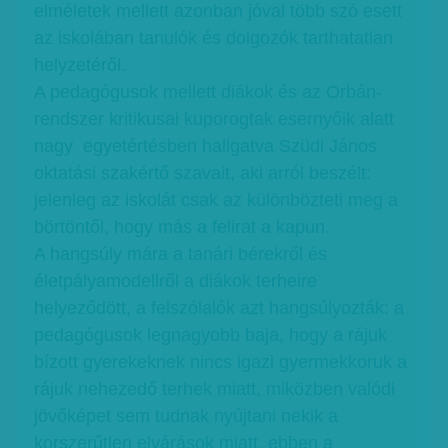
elméletek mellett azonban jóval több szó esett
az iskolában tanulók és dolgozók tarthatatlan
helyzetéről.
A pedagógusok mellett diákok és az Orbán-
rendszer kritikusai kuporogtak esernyőik alatt
nagy egyetértésben hallgatva Szüdi János
oktatási szakértő szavait, aki arról beszélt:
jelenleg az iskolát csak az különbözteti meg a
börtöntől, hogy más a felirat a kapun.
A hangsúly mára a tanári bérekről és
életpályamodellről a diákok terheire
helyeződött, a felszólalók azt hangsúlyozták: a
pedagógusok legnagyobb baja, hogy a rájuk
bízott gyerekeknek nincs igazi gyermekkoruk a
rájuk nehezedő terhek miatt, miközben valódi
jövőképet sem tudnak nyújtani nekik a
korszerűtlen elvárások miatt, ebben a