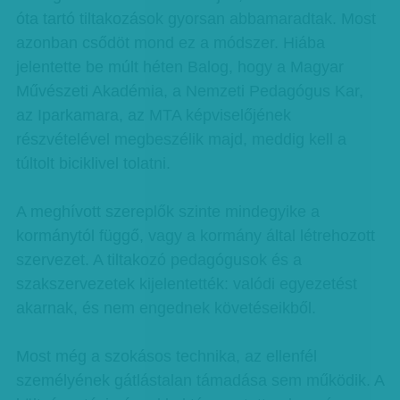
óta tartó tiltakozások gyorsan abbamaradtak. Most
azonban csődöt mond ez a módszer. Hiába
jelentette be múlt héten Balog, hogy a Magyar
Művészeti Akadémia, a Nemzeti Pedagógus Kar,
az Iparkamara, az MTA képviselőjének
részvételével megbeszélik majd, meddig kell a
túltolt biciklivel tolatni.
A meghívott szereplők szinte mindegyike a
kormánytól függő, vagy a kormány által létrehozott
szervezet. A tiltakozó pedagógusok és a
szakszervezetek kijelentették: valódi egyezetést
akarnak, és nem engednek követéseikből.
Most még a szokásos technika, az ellenfél
személyének gátlástalan támadása sem működik. A