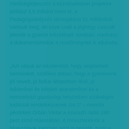
minőségfejlesztés a közoktatásban projektre
például 3,5 milliárd ment el, a
Pedagógusképzés támogatása 11 milliárdból
valósult meg, de ezek csak a jéghegy csúcsát
jelentik a gyanús kifizetések sorában. Hadházy
a dokumentumokat a rendőrségnek is eljuttatta.
„Azt várjuk az iskoláinktól, hogy segítsenek
bennünket, szülőket abban, hogy a gyerekeink
jól nevelt, jó fizikai állapotban lévő, jó
lelkierővel és kifejlett akaraterővel és a
nemzetközi gazdasági helyzetben szükséges
tudással rendelkezzenek (sic!)” – mondta
pénteken Orbán Viktor a Kossuth rádió 180
perc című műsorában. A miniszterelnök a
tiltakozások kapcsán arról is beszélt, hogy a