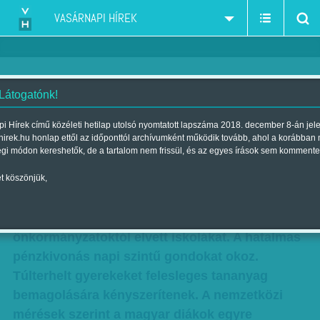
VASÁRNAPI HÍREK
 Látogatónk!
Lehet-e tolatni túltolt biciklivel?
i Hírek című közéleti hetilap utolsó nyomtatott lapszáma 2018. december 8-án jel
hirek.hu honlap ettől az időponttól archívumként működik tovább, ahol a korábban
Szerzők:
Munkatársainktól
,
Ónody-Molnár Dóra
,
F. Szabó Kata
|
égi módon kereshetők, de a tartalom nem frissül, és az egyes írások sem kommente
Megjelent a 2016. február 06.-i lapszámban
t köszönjük,
A kormány oktatáspolitikája teljes kudarcot
vallott. A KLIK nem képes működtetni az
önkormányzatoktól elvett iskolákat. A hatalmas
pénzkivonás napi szintű gondokat okoz.
Túlterhelt gyerekeket felesleges tananyag
bemagolására kényszerítenek. A nemzetközi
mérések szerint a magyar diákok egyre