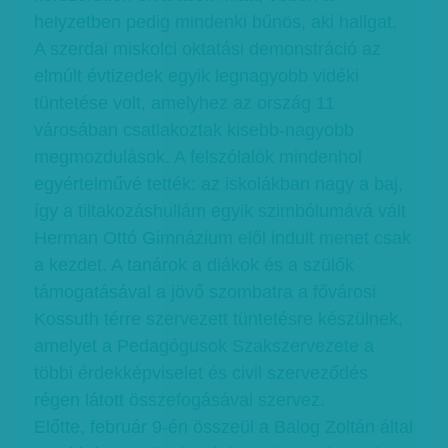
helyzetben pedig mindenki bűnös, aki hallgat.
A szerdai miskolci oktatási demonstráció az
elmúlt évtizedek egyik legnagyobb vidéki
tüntetése volt, amelyhez az ország 11
városában csatlakoztak kisebb-nagyobb
megmozdulások. A felszólalók mindenhol
egyértelművé tették: az iskolákban nagy a baj,
így a tiltakozáshullám egyik szimbólumává vált
Herman Ottó Gimnázium elől indult menet csak
a kezdet. A tanárok a diákok és a szülők
támogatásával a jövő szombatra a fővárosi
Kossuth térre szervezett tüntetésre készülnek,
amelyet a Pedagógusok Szakszervezete a
többi érdekképviselet és civil szerveződés
régen látott összefogásával szervez.
Előtte, február 9-én összeül a Balog Zoltán által