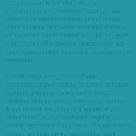
pedagógusokat. Előbb felszámolta az
önkormányzati iskolafenntartást, ezzel egyetlen
fenntartót és munkáltatót hozott létre az összes
iskola, és benne valamennyi pedagógus számára.
Ez a KLIK. Ha valakit kirúgnak, mondjuk, egy győri
iskolából, az illető feltehetően Miskolcon sem kap
állami iskolában állást, hiszen itt is, ott is ugyanaz a
munkáltató.
A tanári szobákat megszállta a félelem, a
pedagógusok nem mertek se hangosan, se halkan
kritikát megfogalmazni a kormány erőltetett
menetben rájuk kényszerített döntéseivel szemben.
Joggal tartottak attól, hogy az ellenvéleményük
miatt könnyen az utcán találhatják magukat. A
tanárok egymástól is félni kezdtek, nem tudva, ki az
közülük, aki jóban van kormánypárthoz közeli