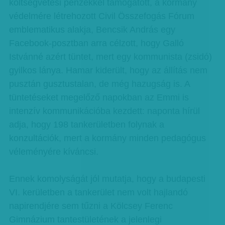
költségvetési pénzekkel támogatott, a kormány
védelmére létrehozott Civil Összefogás Fórum
emblematikus alakja, Bencsik András egy
Facebook-posztban arra célzott, hogy Galló
Istvánné azért tüntet, mert egy kommunista (zsidó)
gyilkos lánya. Hamar kiderült, hogy az állítás nem
pusztán gusztustalan, de még hazugság is. A
tüntetéseket megelőző napokban az Emmi is
intenzív kommunikációba kezdett: naponta hírül
adja, hogy 198 tankerületben folynak a
konzultációk, mert a kormány minden pedagógus
véleményére kíváncsi.
Ennek komolyságát jól mutatja, hogy a budapesti
VI. kerületben a tankerület nem volt hajlandó
napirendjére sem tűzni a Kölcsey Ferenc
Gimnázium tantestületének a jelenlegi