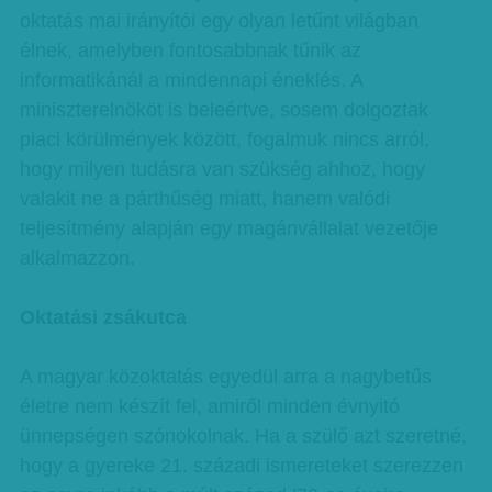
oktatás mai irányítói egy olyan letűnt világban
élnek, amelyben fontosabbnak tűnik az
informatikánál a mindennapi éneklés. A
miniszterelnököt is beleértve, sosem dolgoztak
piaci körülmények között, fogalmuk nincs arról,
hogy milyen tudásra van szükség ahhoz, hogy
valakit ne a párthűség miatt, hanem valódi
teljesítmény alapján egy magánvállalat vezetője
alkalmazzon.
Oktatási zsákutca
A magyar közoktatás egyedül arra a nagybetűs
életre nem készít fel, amiről minden évnyitó
ünnepségen szónokolnak. Ha a szülő azt szeretné,
hogy a gyereke 21. századi ismereteket szerezzen