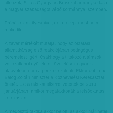
ellenzék, Soros György és Brüsszel ármánykodása
a magyar szabadságot védő kormánnyal szemben.
Próbálkoztak ilyesmivel, de a recept most nem
működik.
A zavar mértékét mutatja, hogy az oktatási
államtitkárság első reakciójában pedagógus
béremelést ígért. Csakhogy a tiltakozó aláírások
változatlanul gyűltek, a követelések ugyanis
alapvetően nem a pénzről szólnak. Ekkor dobta be
Balog Zoltán miniszter a Köznevelési Kerekasztal
ötletét. Ezt a taktikát sikerrel vetették be 2013
januárjában, amikor megalakították a felsőoktatási
kerekasztalt.
A megosztó taktika akkor bejött, az akkor már hetek