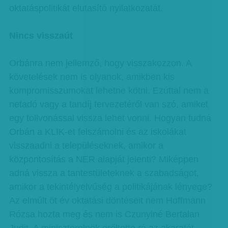
oktatáspolitikát elutasító nyilatkozatát.
Nincs visszaút
Orbánra nem jellemző, hogy visszakozzon. A
követelések nem is olyanok, amikben kis
kompromisszumokat lehetne kötni. Ezúttal nem a
netadó vagy a tandíj tervezetéről van szó, amiket
egy tollvonással vissza lehet vonni. Hogyan tudná
Orbán a KLIK-et felszámolni és az iskolákat
visszaadni a településeknek, amikor a
központosítás a NER alapját jelenti? Miképpen
adná vissza a tantestületeknek a szabadságot,
amikor a tekintélyelvűség a politikájának lényege?
Az elmúlt öt év oktatási döntéseit nem Hoffmann
Rózsa hozta meg és nem is Czunyiné Bertalan