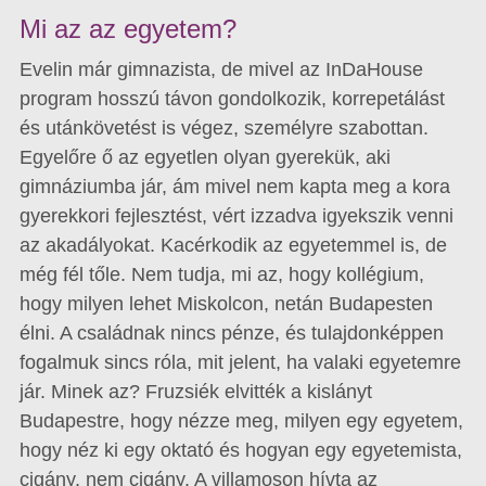
Mi az az egyetem?
Evelin már gimnazista, de mivel az InDaHouse
program hosszú távon gondolkozik, korrepetálást
és utánkövetést is végez, személyre szabottan.
Egyelőre ő az egyetlen olyan gyerekük, aki
gimnáziumba jár, ám mivel nem kapta meg a kora
gyerekkori fejlesztést, vért izzadva igyekszik venni
az akadályokat. Kacérkodik az egyetemmel is, de
még fél tőle. Nem tudja, mi az, hogy kollégium,
hogy milyen lehet Miskolcon, netán Budapesten
élni. A családnak nincs pénze, és tulajdonképpen
fogalmuk sincs róla, mit jelent, ha valaki egyetemre
jár. Minek az? Fruzsiék elvitték a kislányt
Budapestre, hogy nézze meg, milyen egy egyetem,
hogy néz ki egy oktató és hogyan egy egyetemista,
cigány, nem cigány. A villamoson hívta az