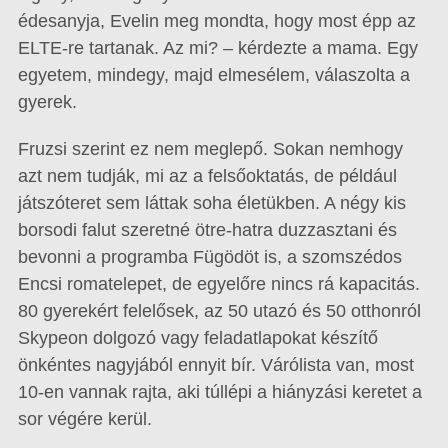
édesanyja, Evelin meg mondta, hogy most épp az
ELTE-re tartanak. Az mi? – kérdezte a mama. Egy
egyetem, mindegy, majd elmesélem, válaszolta a
gyerek.
Fruzsi szerint ez nem meglepő. Sokan nemhogy
azt nem tudják, mi az a felsőoktatás, de például
játszóteret sem láttak soha életükben. A négy kis
borsodi falut szeretné ötre-hatra duzzasztani és
bevonni a programba Fügödöt is, a szomszédos
Encsi romatelepet, de egyelőre nincs rá kapacitás.
80 gyerekért felelősek, az 50 utazó és 50 otthonról
Skypeon dolgozó vagy feladatlapokat készítő
önkéntes nagyjából ennyit bír. Várólista van, most
10-en vannak rajta, aki túllépi a hiányzási keretet a
sor végére kerül.