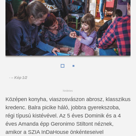
-
– Kép 1/2
hirdetes
Középen konyha, viaszosvászon abrosz, klasszikus
kredenc. Balra picike háló, jobbra gyerekszoba,
régi típusú kistévével. Az 5 éves Dominik és a 4
éves Amanda épp Geronimo Stiltont néznek,
amikor a SZIA InDaHouse önkénteseivel