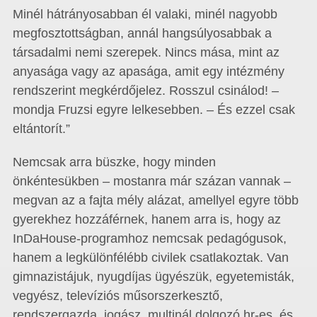
Minél hátrányosabban él valaki, minél nagyobb
megfosztottságban, annál hangsúlyosabbak a
társadalmi nemi szerepek. Nincs mása, mint az
anyasága vagy az apasága, amit egy intézmény
rendszerint megkérdőjelez. Rosszul csinálod! –
mondja Fruzsi egyre lelkesebben. – És ezzel csak
eltántorít.”
Nemcsak arra büszke, hogy minden
önkéntesükben – mostanra már százan vannak –
megvan az a fajta mély alázat, amellyel egyre több
gyerekhez hozzáférnek, hanem arra is, hogy az
InDaHouse-programhoz nemcsak pedagógusok,
hanem a legkülönfélébb civilek csatlakoztak. Van
gimnazistájuk, nyugdíjas ügyészük, egyetemisták,
vegyész, televíziós műsorszerkesztő,
rendszergazda, jogász, multinál dolgozó hr-es, és