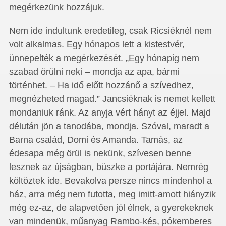
megérkezünk hozzájuk.
Nem ide indultunk eredetileg, csak Ricsiéknél nem
volt alkalmas. Egy hónapos lett a kistestvér,
ünnepelték a megérkezését. „Egy hónapig nem
szabad örülni neki – mondja az apa, bármi
történhet. – Ha idő előtt hozzánő a szívedhez,
megnézheted magad.” Jancsiéknak is nemet kellett
mondaniuk ránk. Az anyja vért hányt az éjjel. Majd
délután jön a tanodába, mondja. Szóval, maradt a
Barna család, Domi és Amanda. Tamás, az
édesapa még örül is nekünk, szívesen benne
lesznek az újságban, büszke a portájára. Nemrég
költöztek ide. Bevakolva persze nincs mindenhol a
ház, arra még nem futotta, meg imitt-amott hiányzik
még ez-az, de alapvetően jól élnek, a gyerekeknek
van mindenük, műanyag Rambo-kés, pókemberes