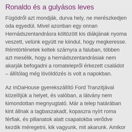
Ronaldo és a gulyásos leves
Fügödről azt mondják, durva hely, ne merészkedjen
oda egyedül. Mivel azonban egy onnan
Hernádszentandrásra költözött kis diákjának nyoma
veszett, velünk együtt ne kiindul, hogy megkeresse.
Rémtörténetek keltek szárnyra a faluban, többen
azt mesélik, hogy a hernádszentandrásiak nem
akarják befogadni a romatelepről érkezett családot
– állítólag még lövöldözés is volt a napokban.
Az InDaHouse gyerekszállító Ford Tranzitjával
közelítjük a helyet, és valóban, a látvány nem
kimondottan megnyugtató. Már a telep határában
kint állnak a tagbaszakadt, kopaszra nyírt roma
férfiak, és pillanatok alatt csapatokba verődve
kezdik méregetni, kik vagyunk, mit akarunk. Amikor