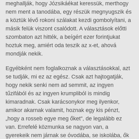
meghallják, hogy Józsikáékat keressük, merthogy
nem ment a tanodába, egy részük megnyugszik és
a köztük lévő rokoni szálakat kezdi gombolyítani, a
másik felük viszont csalódott. A választások előtti
szombaton azt hitték, a beígért ezer forintjukat
hoztuk meg, amiért oda teszik az x-et, ahová
mondják nekik.
Egyébként nem foglalkoznak a választásokkal, azt
se tudják, mi ez az egész. Csak azt hajtogatják,
hogy nekik senki nem ad semmit, az ingyen
tűzifából és az ingyen krumpliból is mindig
kimaradnak. Csak karácsonykor meg ilyenkor,
amikor akarnak valamit, hoznak egy kis pénzt,
„hogy a rosseb egye meg őket”, de legalább ez
van. Errefelé közmunka se nagyon van, a
gyerekeik nem járnak se óvodába, se iskolába, ők