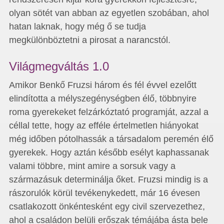
olyan sötét van abban az egyetlen szobában, ahol
hatan laknak, hogy még ő se tudja
megkülönböztetni a pirosat a narancstól.
Világmegváltás 1.0
Amikor Benkő Fruzsi három és fél évvel ezelőtt
elindította a mélyszegénységben élő, többnyire
roma gyerekeket felzárkóztató programját, azzal a
céllal tette, hogy az efféle értelmetlen hiányokat
még időben pótolhassák a társadalom peremén élő
gyerekek. Hogy aztán később esélyt kaphassanak
valami többre, mint amire a sorsuk vagy a
származásuk determinálja őket. Fruzsi mindig is a
rászorulók körül tevékenykedett, már 16 évesen
csatlakozott önkéntesként egy civil szervezethez,
ahol a családon belüli erőszak témájába ásta bele