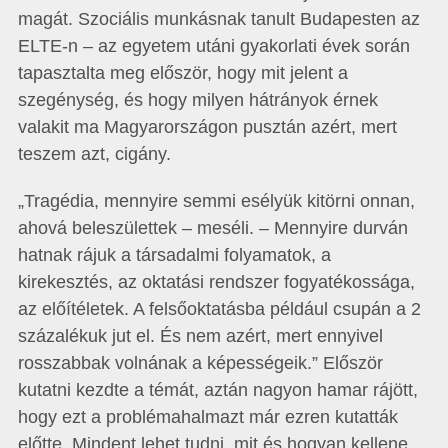
magát. Szociális munkásnak tanult Budapesten az
ELTE-n – az egyetem utáni gyakorlati évek során
tapasztalta meg először, hogy mit jelent a
szegénység, és hogy milyen hátrányok érnek
valakit ma Magyarországon pusztán azért, mert
teszem azt, cigány.
„Tragédia, mennyire semmi esélyük kitörni onnan,
ahová beleszülettek – meséli. – Mennyire durván
hatnak rájuk a társadalmi folyamatok, a
kirekesztés, az oktatási rendszer fogyatékossága,
az előítéletek. A felsőoktatásba például csupán a 2
százalékuk jut el. És nem azért, mert ennyivel
rosszabbak volnának a képességeik.” Először
kutatni kezdte a témát, aztán nagyon hamar rájött,
hogy ezt a problémahalmazt már ezren kutatták
előtte. Mindent lehet tudni, mit és hogyan kellene,