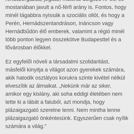
mostanában javult a nő-férfi arány is. Fontos, hogy
minél tágabbra nyissák a szociális ollót, és hogy a
Perén, Hernádszentandráson, Ináncson vagy
Hernádbűdön élő emberek, valamint a régió minél
több ponton legyen összekötve Budapesttel és a
fővárosban élőkkel.
Ez egyfelől növeli a társadalmi szolidaritást,
másfelől kinyitja a világot azon gyerekek számára,
akik hatodik osztályos korukra szinte kivétel nélkül
elveszítik az álmaikat. „Nekünk már az siker,
amikor egy kislány, aki soha eddigi életében nem
tette ki a lábát a faluból, azt mondja, hogy
plázaigazgató szeretne lenni. Nem mintha lenne
plázaigazgató önkéntesünk. Egyszerűen csak nyílik
számára a világ.”