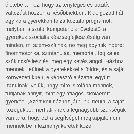
életébe ahhoz, hogy az tényleges és pozitív
változást hozzon a későbbiekben. Kidolgozott hát
egy kora gyerekkori felzárkóztató programot,
melyben a szülői kompetencianöveléstől a
gyerekek szociális készségfejlesztéséig van
minden, mi szem-szájnak, no meg agynak ingere:
finommotorika, színtanulás, memória-, logika és
szókincsfejlesztés, meg egy kevés angol. Házhoz
mennek, leülnek a gyerekekkel a földre, és a saját
környezetükben, elképesztő alázattal együtt
„tanulnak” velük, hogy mire iskolába mennek,
tudjanak annyit, mint egy átlagos iskolaérett
gyerkőc. „Azért kell házhoz járnunk, beülni a saját
közegükbe, mert akiknek a legnagyobb szükségük
van arra, hogy ezt a segítséget megkapják, nem
mennek be intézményi keretek közé.