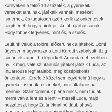
környéken a felső 10 százalék, a gyerekeik
verseket tanulnak, játékaik vannak, meséket
ismernek, és tudatosan azért kérik az önkéntesek
segítségét, hogy a picik jó iskolába járhassanak.
Hogy többek legyenek, mint ők, a szülők.
Leülünk velük a földre, előkerülnek a játékok, Domi
ügyesen magyarázza a Lotti Karotti szabályait, tízig
simán elszámol, ha lépni kell. Amanda nehezebben
nyílik meg, vele színtanulós játékot játszik Luca, az
InDaHouse legfiatalabb, még középiskolás
önkéntese. „Errefelé közel sem egyértelmű hogy a
gyerekek ismerik a színeket, mire általánosba
mennek. Számfogalmuk pláne nincs, nem tudják,
merre van a fent és a lent” – meséli Luca, majd
hozzáteszi, hogy Zalánéknál például, ahová
rendszeresen kijár kora gyerekkori fejlesztésre,