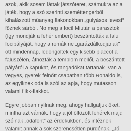
azok, akik sosem láttak játszóteret, számukra az a
játék, hogy a szó szerinti szeméttengerből
kihalászott műanyag flakonokban „gulyásos levest”
főznek sárból. No meg a foci! Miután a parasztok
(így mondják a fehér embert) beszántották a falu
focipályáját, hogy a romák ne „garázdálkodjanak”
ott mindennap, ledöngöltek egy kisebb placcot a
faluszélen, áthozták a templom mellől, a beszántott
pályáról a kapukat, és rangadókat tartanak. Van a
vegyes, gyerek-felnőtt csapatban több Ronaldo is,
az egyiknek oda is szól az apja, hogy mutasson
valami flikk-flakkot.
Egyre jobban nyílnak meg, ahogy hallgatjuk őket,
mintha azt várnák, hogy a jól öltözött fehérek majd
szólnak „odafönt” az érdekükben, és intéznek
valamit annak a sok szerencsétlen purdénak. „Jó