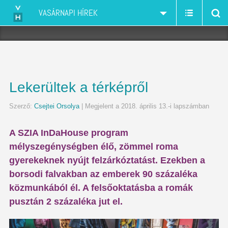
VASÁRNAPI HÍREK
Lekerültek a térképről
Szerző:
Csejtei Orsolya
| Megjelent a 2018. április 13.-i lapszámban
A SZIA InDaHouse program
mélyszegénységben élő, zömmel roma
gyerekeknek nyújt felzárkóztatást. Ezekben a
borsodi falvakban az emberek 90 százaléka
közmunkából él. A felsőoktatásba a romák
pusztán 2 százaléka jut el.