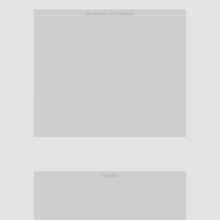
társadalmi célú hirdetés
hirdetés