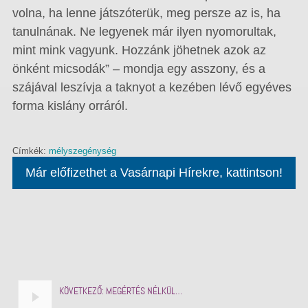
volna, ha lenne játszóterük, meg persze az is, ha
tanulnának. Ne legyenek már ilyen nyomorultak,
mint mink vagyunk. Hozzánk jöhetnek azok az
önként micsodák” – mondja egy asszony, és a
szájával leszívja a taknyot a kezében lévő egyéves
forma kislány orráról.
Címkék:
mélyszegénység
Már előfizethet a Vasárnapi Hírekre, kattintson!
KÖVETKEZŐ:
MEGÉRTÉS NÉLKÜL…