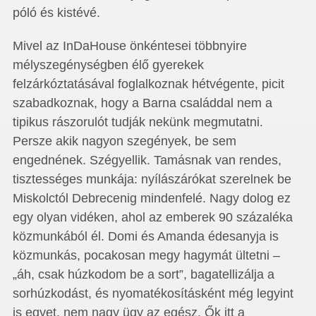
póló és kistévé.
Mivel az InDaHouse önkéntesei többnyire
mélyszegénységben élő gyerekek
felzárkóztatásával foglalkoznak hétvégente, picit
szabadkoznak, hogy a Barna családdal nem a
tipikus rászorulót tudják nekünk megmutatni.
Persze akik nagyon szegények, be sem
engednének. Szégyellik. Tamásnak van rendes,
tisztességes munkája: nyílászárókat szerelnek be
Miskolctól Debrecenig mindenfelé. Nagy dolog ez
egy olyan vidéken, ahol az emberek 90 százaléka
közmunkából él. Domi és Amanda édesanyja is
közmunkás, pocakosan megy hagymát ültetni –
„áh, csak húzkodom be a sort”, bagatellizálja a
sorhúzkodást, és nyomatékosításként még legyint
is egyet, nem nagy ügy az egész. Ők itt a