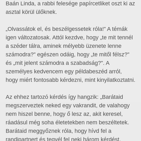
Baán Linda, a rabbi felesége papírcetliket oszt ki az
asztal körül ülőknek.
„Olvassátok el, és beszélgessetek róla!” A témák
igen változatosak. Attól kezdve, hogy „te mit tennél
a széder tálra, aminek mélyebb üzenete lenne
számodra?” egészen odáig, hogy „te mitől félsz?”
és „mit jelent számodra a szabadság?”. A
személyes kedvencem egy példabeszéd arról,
hogy miért fontosabb kérdezni, mint kinyilatkoztatni.
Az ehhez tartozó kérdés így hangzik: „Barátaid
megszerveztek neked egy vakrandit, de valahogy
nem hiszel benne, hogy ő lesz az, akit keresel,
ráadásul még soha életetekben nem beszéltetek.
Barátaid meggyőznek róla, hogy hívd fel a
randipartnert és tegyél fel neki három kérdést,