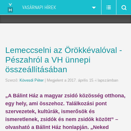
VASÁRNAPI HÍREK
Lemeccselni az Örökkévalóval -
Pészahról a VH ünnepi
összeállításában
Szerző:
Kövesdi Péter
| Megjelent a 2017. április 15.-i lapszámban
„A Bálint Ház a magyar zsidó közösség otthona,
egy hely, ami összehoz. Találkozási pont
szervezetek, kultúrák, ismerősök és
ismeretlenek, zsidók és nem zsidók között” –
olvasható a Bálint Ház honlapján. „Neked