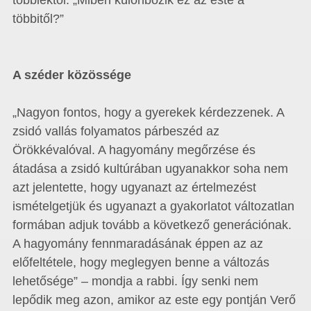
többiektől: „Miben különbözik ez az este a
többitől?”
A széder közössége
„Nagyon fontos, hogy a gyerekek kérdezzenek. A
zsidó vallás folyamatos párbeszéd az
Örökkévalóval. A hagyomány megőrzése és
átadása a zsidó kultúrában ugyanakkor soha nem
azt jelentette, hogy ugyanazt az értelmezést
ismételgetjük és ugyanazt a gyakorlatot változatlan
formában adjuk tovább a következő generációnak.
A hagyomány fennmaradásának éppen az az
előfeltétele, hogy meglegyen benne a változás
lehetősége” – mondja a rabbi. Így senki nem
lepődik meg azon, amikor az este egy pontján Verő