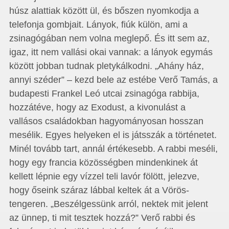
húsz alattiak között ül, és bőszen nyomkodja a
telefonja gombjait. Lányok, fiúk külön, ami a
zsinagógában nem volna meglepő. És itt sem az,
igaz, itt nem vallási okai vannak: a lányok egymás
között jobban tudnak pletykálkodni. „Ahány ház,
annyi széder” – kezd bele az estébe Verő Tamás, a
budapesti Frankel Leó utcai zsinagóga rabbija,
hozzátéve, hogy az Exodust, a kivonulást a
vallásos családokban hagyományosan hosszan
mesélik. Egyes helyeken el is játsszák a történetet.
Minél tovább tart, annál értékesebb. A rabbi meséli,
hogy egy francia közösségben mindenkinek át
kellett lépnie egy vízzel teli lavór fölött, jelezve,
hogy őseink száraz lábbal keltek át a Vörös-
tengeren. „Beszélgessünk arról, nektek mit jelent
az ünnep, ti mit tesztek hozzá?” Verő rabbi és