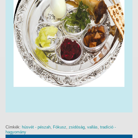
Címkék:
húsvét - pészah
,
Fókusz
,
zsidóság
,
vallás
,
tradíció -
hagyomány