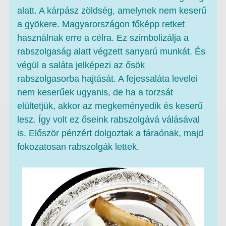
alatt. A kárpász zöldség, amelynek nem keserű
a gyökere. Magyarországon főképp retket
használnak erre a célra. Ez szimbolizálja a
rabszolgaság alatt végzett sanyarú munkát. És
végül a saláta jelképezi az ősök
rabszolgasorba hajtását. A fejessaláta levelei
nem keserűek ugyanis, de ha a torzsát
elültetjük, akkor az megkeményedik és keserű
lesz. Így volt ez őseink rabszolgává válásával
is. Először pénzért dolgoztak a fáraónak, majd
fokozatosan rabszolgák lettek.