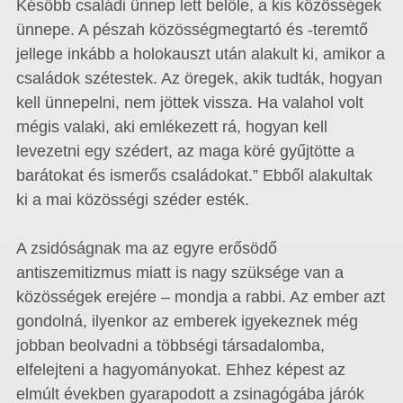
Később családi ünnep lett belőle, a kis közösségek
ünnepe. A pészah közösségmegtartó és -teremtő
jellege inkább a holokauszt után alakult ki, amikor a
családok szétestek. Az öregek, akik tudták, hogyan
kell ünnepelni, nem jöttek vissza. Ha valahol volt
mégis valaki, aki emlékezett rá, hogyan kell
levezetni egy szédert, az maga köré gyűjtötte a
barátokat és ismerős családokat.” Ebből alakultak
ki a mai közösségi széder esték.
A zsidóságnak ma az egyre erősödő
antiszemitizmus miatt is nagy szüksége van a
közösségek erejére – mondja a rabbi. Az ember azt
gondolná, ilyenkor az emberek igyekeznek még
jobban beolvadni a többségi társadalomba,
elfelejteni a hagyományokat. Ehhez képest az
elmúlt években gyarapodott a zsinagógába járók