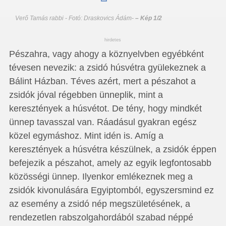
Verő Tamás rabbi - Fotó: Draskovics Ádám
-
– Kép 1/2
hirdetes
Pészahra, vagy ahogy a köznyelvben egyébként
tévesen nevezik: a zsidó húsvétra gyülekeznek a
Bálint Házban. Téves azért, mert a pészahot a
zsidók jóval régebben ünneplik, mint a
keresztények a húsvétot. De tény, hogy mindkét
ünnep tavasszal van. Ráadásul gyakran egész
közel egymáshoz. Mint idén is. Amíg a
keresztények a húsvétra készülnek, a zsidók éppen
befejezik a pészahot, amely az egyik legfontosabb
közösségi ünnep. Ilyenkor emlékeznek meg a
zsidók kivonulására Egyiptomból, egyszersmind ez
az esemény a zsidó nép megszületésének, a
rendezetlen rabszolgahordából szabad néppé