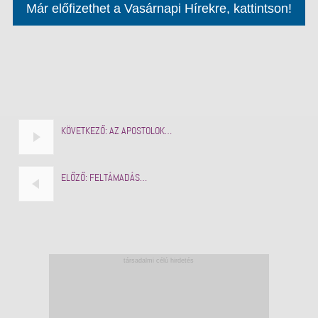
Már előfizethet a Vasárnapi Hírekre, kattintson!
KÖVETKEZŐ:
AZ APOSTOLOK…
ELŐZŐ:
FELTÁMADÁS…
társadalmi célú hirdetés