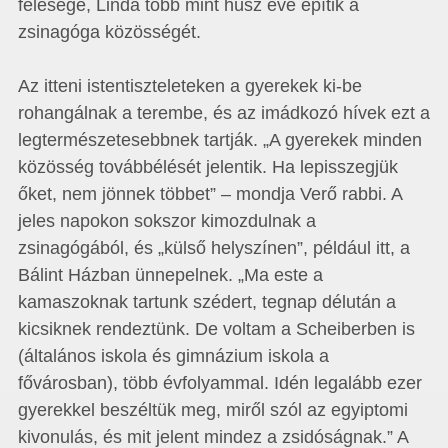
felesége, Linda több mint húsz éve építik a
zsinagóga közösségét.
Az itteni istentiszteleteken a gyerekek ki-be
rohangálnak a terembe, és az imádkozó hívek ezt a
legtermészetesebbnek tartják. „A gyerekek minden
közösség továbbélését jelentik. Ha lepisszegjük
őket, nem jönnek többet” – mondja Verő rabbi. A
jeles napokon sokszor kimozdulnak a
zsinagógából, és „külső helyszínen”, például itt, a
Bálint Házban ünnepelnek. „Ma este a
kamaszoknak tartunk szédert, tegnap délután a
kicsiknek rendeztünk. De voltam a Scheiberben is
(általános iskola és gimnázium iskola a
fővárosban), több évfolyammal. Idén legalább ezer
gyerekkel beszéltük meg, miről szól az egyiptomi
kivonulás, és mit jelent mindez a zsidóságnak.” A