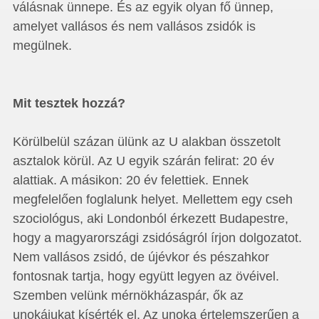
válásnak ünnepe. És az egyik olyan fő ünnep,
amelyet vallásos és nem vallásos zsidók is
megülnek.
Mit tesztek hozzá?
Körülbelül százan ülünk az U alakban összetolt
asztalok körül. Az U egyik szárán felirat: 20 év
alattiak. A másikon: 20 év felettiek. Ennek
megfelelően foglalunk helyet. Mellettem egy cseh
szociológus, aki Londonból érkezett Budapestre,
hogy a magyarországi zsidóságról írjon dolgozatot.
Nem vallásos zsidó, de újévkor és pészahkor
fontosnak tartja, hogy együtt legyen az övéivel.
Szemben velünk mérnökházaspár, ők az
unokájukat kísérték el. Az unoka értelemszerűen a