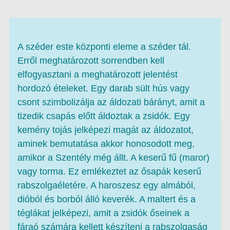
A széder este központi eleme a széder tál.
Erről meghatározott sorrendben kell
elfogyasztani a meghatározott jelentést
hordozó ételeket. Egy darab sült hús vagy
csont szimbolizálja az áldozati bárányt, amit a
tizedik csapás előtt áldoztak a zsidók. Egy
kemény tojás jelképezi magát az áldozatot,
aminek bemutatása akkor honosodott meg,
amikor a Szentély még állt. A keserű fű (maror)
vagy torma. Ez emlékeztet az ősapák keserű
rabszolgaéletére. A haroszesz egy almából,
dióból és borból álló keverék. A maltert és a
téglákat jelképezi, amit a zsidók őseinek a
fáraó számára kellett készíteni a rabszolgaság