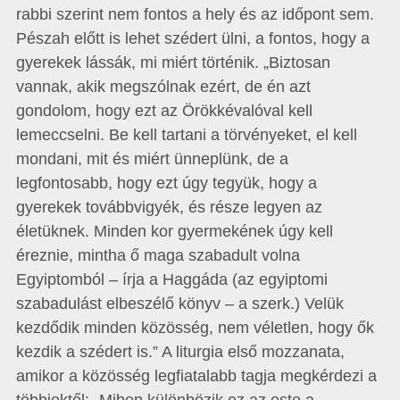
rabbi szerint nem fontos a hely és az időpont sem.
Pészah előtt is lehet szédert ülni, a fontos, hogy a
gyerekek lássák, mi miért történik. „Biztosan
vannak, akik megszólnak ezért, de én azt
gondolom, hogy ezt az Örökkévalóval kell
lemeccselni. Be kell tartani a törvényeket, el kell
mondani, mit és miért ünneplünk, de a
legfontosabb, hogy ezt úgy tegyük, hogy a
gyerekek továbbvigyék, és része legyen az
életüknek. Minden kor gyermekének úgy kell
éreznie, mintha ő maga szabadult volna
Egyiptomból – írja a Haggáda (az egyiptomi
szabadulást elbeszélő könyv – a szerk.) Velük
kezdődik minden közösség, nem véletlen, hogy ők
kezdik a szédert is.” A liturgia első mozzanata,
amikor a közösség legfiatalabb tagja megkérdezi a