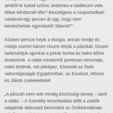
amiből le tudod szűrni, érdemes-e találkozni vele.
Miket kérdeznél tőle? Beszélgess a csoportodban
valakivel egy percen át úgy, hogy nem
kérdezhettek egymástól! Sikerül?”
Közben persze folyik a liturgia, annak rendje és
módja szerint három részre törjük a pászkát, tízszer
belemártjuk ujjunkat a pohár borba és balra dőlve
énekelünk. A rabbi mindenről pontosan elmondja,
miért történik, mit jelképez. Elmeséli az ősök
rabszolgaságát Egyiptomban, az Exodust, Mózes
és Jákob cselekedeteit.
„A pészah nem volt mindig közösségi ünnep – tanít
a rabbi. – A Szentély lerombolása előtt a zsidók
odajártak áldozatot bemutatni az Örökkévalónak.