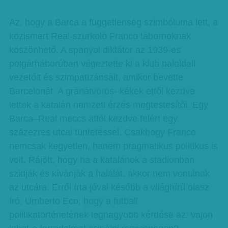
Az, hogy a Barca a függetlenség szimbóluma lett, a
közismert Real-szurkoló Franco tábornoknak
köszönhető. A spanyol diktátor az 1939-es
polgárháborúban végeztette ki a klub baloldali
vezetőit és szimpatizánsait, amikor bevette
Barcelonát. A gránátvörös- kékek ettől kezdve
lettek a katalán nemzeti érzés megtestesítői. Egy
Barca–Real meccs attól kezdve felért egy
százezres utcai tüntetéssel. Csakhogy Franco
nemcsak kegyetlen, hanem pragmatikus politikus is
volt. Rájött, hogy ha a katalánok a stadionban
szidják és kívánják a halálát, akkor nem vonulnak
az utcára. Erről írta jóval később a világhírű olasz
író, Umberto Eco, hogy a futball
politikatörténetének legnagyobb kérdése az: vajon