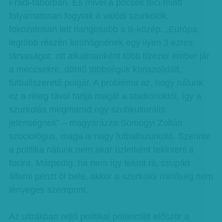
Fradi-táborban. És mivel a pocsék foci miatt
folyamatosan fogytak a valódi szurkolók,
fokozatosan lett hangosabb a B-közép. „Európa
legtöbb részén kiröhögnének egy ilyen 3 ezres
társaságot: ott alkalmanként több tízezer ember jár
a meccsekre, döntő többségük konszolidált,
futballszerető polgár. A probléma az, hogy nálunk
ez a réteg távol tartja magát a stadionoktól, így a
szurkolás megmarad egy szubkulturális
jelenségnek” – magyarázza Somogyi Zoltán
szociológus, maga is nagy futballszurkoló. Szerinte
a politika nálunk nem akar üzletként tekinteni a
focira. Márpedig, ha nem így tekint rá, csupán
állami pénzt öl bele, akkor a szurkolói minőség nem
lényeges szempont.
Az ultrákban rejlő politikai potenciált először a