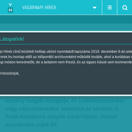
VASÁRNAPI HÍREK
 Látogatónk!
Máshol kiröhögnék
i Hírek című közéleti hetilap utolsó nyomtatott lapszáma 2018. december 8-án jel
hirek.hu honlap ettől az időponttól archívumként működik tovább, ahol a korábban
Szerző:
Kövesdi Péter
| Megjelent a 2017. november 11.-i lapszámban
égi módon kereshetők, de a tartalom nem frissül, és az egyes írások sem kommente
t köszönjük,
Meccsnapon nagyon nehéz vagy lehetetlen
forradalmat csinálni – de általában ez nem is
cél. A politikának elegendő, ha a szurkolók
kemény magját mozgatja, és székházostromkor
vagy népszavazáskor bevetheti az ultrákat. A
Fradi-belháború mögött most Fidesz–Jobbik
tuszakodás sejlik fel.