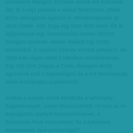
protestáns Rangers szurkolói adnak elő évtizedek
óta. Itt a napi politikát a vallási fanatizmus, afféle
törzsi villongások egészíti ki. Mindennaposak az
utcai csaták, volt, hogy egy fiatal férfit akkor lőtt le
nyílpuskával egy narancsszínű mezbe öltözött
Rangers-szurkoló, amikor kilépett egy Celtic-
kocsmából. A narancs Orániai Vilmost jelképezi, aki
1688-ban véget vetett a katolikus monarchiának.
Egy Old Firm (vagyis a Celtic–Rangers derbi)
egyszerre szól a bajnokságról és a brit fennhatóság
elleni évszázados küzdelemről.
Amikor a katalán elnök kikiáltotta a tartomány
függetlenségét, sokan felszisszentek: mi lesz az év
legnagyobb spanyol focieseményével, a
Barcelona–Real meccsekkel, ha a katalánok
elszakadnak Spanyolországtól?