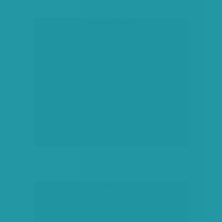
társadalmi célú hirdetés
hirdetés