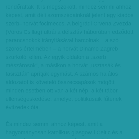
rendőrattak itt is megszokott, mindez semmi ahhoz
képest, amit déli szomszédainknál jelent egy kiadós
szerb–horvát focimeccs. A belgrádi Crvena Zvezda
(Vörös Csillag) ultrái a délszláv háborúban edződött
parancsnokok irányításával harcolnak – a szó
szoros értelmében – a horvát Dinamo Zagreb
szurkolói ellen. Az egyik oldalon a „szerb
mészárosok”, a másikon a horvát „usztasák és
fasiszták” aprítják egymást. A számos halálos
áldozatot is követelő összecsapások mögött
minden esetben ott van a két nép, a két tábor
ellenségeskedése, amelyet politikusaik fűtenek
évtizedek óta.
És mindez semmi ahhoz képest, amit a
hagyományosan katolikus glasgow-i Celtic és a