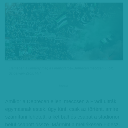
Elemében a kemény mag a Ferencváros–Debrecen meccsen - Fotó:
Szigetváry Zsolt, MTI
hirdetes
Amikor a Debrecen elleni meccsen a Fradi-ultrák
egymásnak estek, úgy tűnt, csak az történt, amire
számítani lehetett: a két balhés csapat a stadionon
belül csapott össze. Mármint a mellékesen Fidesz-