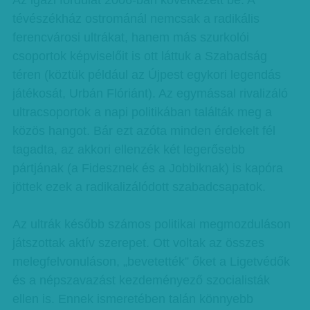
Az igazi fordulat 2006-ban következett be. A
tévészékház ostrománál nemcsak a radikális
ferencvárosi ultrákat, hanem más szurkolói
csoportok képviselőit is ott láttuk a Szabadság
téren (köztük például az Újpest egykori legendás
játékosát, Urbán Flóriánt). Az egymással rivalizáló
ultracsoportok a napi politikában találták meg a
közös hangot. Bár ezt azóta minden érdekelt fél
tagadta, az akkori ellenzék két legerősebb
pártjának (a Fidesznek és a Jobbiknak) is kapóra
jöttek ezek a radikalizálódott szabadcsapatok.
Az ultrák később számos politikai megmozduláson
játszottak aktív szerepet. Ott voltak az összes
melegfelvonuláson, „bevetették” őket a Ligetvédők
és a népszavazást kezdeményező szocialisták
ellen is. Ennek ismeretében talán könnyebb