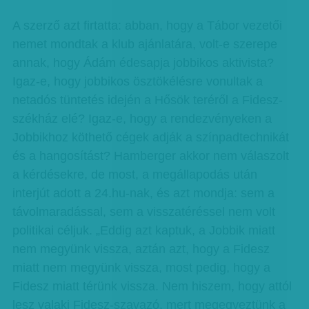
A szerző azt firtatta: abban, hogy a Tábor vezetői
nemet mondtak a klub ajánlatára, volt-e szerepe
annak, hogy Ádám édesapja jobbikos aktivista?
Igaz-e, hogy jobbikos ösztökélésre vonultak a
netadós tüntetés idején a Hősök teréről a Fidesz-
székház elé? Igaz-e, hogy a rendezvényeken a
Jobbikhoz köthető cégek adják a színpadtechnikát
és a hangosítást? Hamberger akkor nem válaszolt
a kérdésekre, de most, a megállapodás után
interjút adott a 24.hu-nak, és azt mondja: sem a
távolmaradással, sem a visszatéréssel nem volt
politikai céljuk. „Eddig azt kaptuk, a Jobbik miatt
nem megyünk vissza, aztán azt, hogy a Fidesz
miatt nem megyünk vissza, most pedig, hogy a
Fidesz miatt térünk vissza. Nem hiszem, hogy attól
lesz valaki Fidesz-szavazó, mert megegyeztünk a