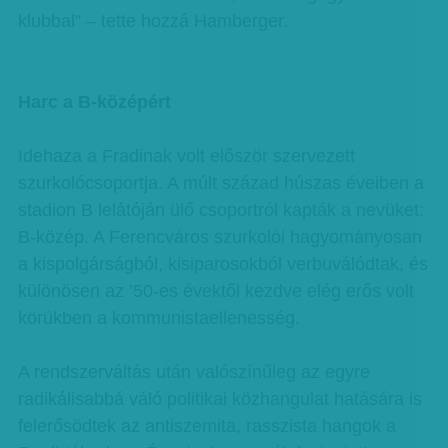
klubbal” – tette hozzá Hamberger.
Harc a B-középért
Idehaza a Fradinak volt először szervezett
szurkolócsoportja. A múlt század húszas éveiben a
stadion B lelátóján ülő csoportról kapták a nevüket:
B-közép. A Ferencváros szurkolói hagyományosan
a kispolgárságból, kisiparosokból verbuválódtak, és
különösen az ’50-es évektől kezdve elég erős volt
körükben a kommunistaellenesség.
A rendszerváltás után valószínűleg az egyre
radikálisabbá váló politikai közhangulat hatására is
felerősödtek az antiszemita, rasszista hangok a