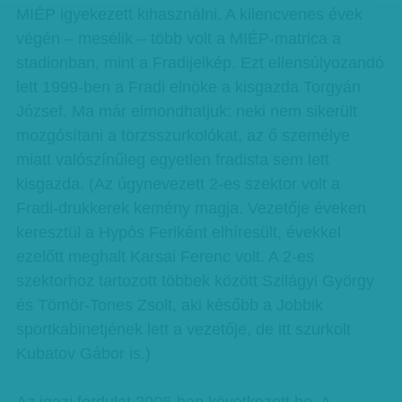
MIÉP igyekezett kihasználni. A kilencvenes évek
végén – mesélik – több volt a MIÉP-matrica a
stadionban, mint a Fradijelkép. Ezt ellensúlyozandó
lett 1999-ben a Fradi elnöke a kisgazda Torgyán
József. Ma már elmondhatjuk: neki nem sikerült
mozgósítani a törzsszurkolókat, az ő személye
miatt valószínűleg egyetlen fradista sem lett
kisgazda. (Az úgynevezett 2-es szektor volt a
Fradi-drukkerek kemény magja. Vezetője éveken
keresztül a Hypós Feriként elhíresült, évekkel
ezelőtt meghalt Karsai Ferenc volt. A 2-es
szektorhoz tartozott többek között Szilágyi György
és Tömör-Tones Zsolt, aki később a Jobbik
sportkabinetjének lett a vezetője, de itt szurkolt
Kubatov Gábor is.)