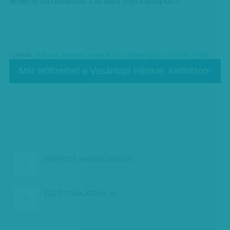
lehet-e forradalmat csinálni meccsnapon?
Címkék:
Fókusz
,
botrány
,
magyar foci
,
labdarúgás
,
szurkoló
,
Fradi
Már előfizethet a Vasárnapi Hírekre, kattintson!
KÖVETKEZŐ:
MINDENKI MARADNI…
ELŐZŐ:
UTÁNAJÁRTUNK, MI…