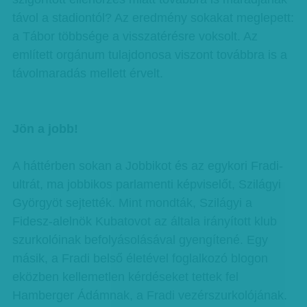
távol a stadiontól? Az eredmény sokakat meglepett:
a Tábor többsége a visszatérésre voksolt. Az
említett orgánum tulajdonosa viszont továbbra is a
távolmaradás mellett érvelt.
Jön a jobb!
A háttérben sokan a Jobbikot és az egykori Fradi-
ultrát, ma jobbikos parlamenti képviselőt, Szilágyi
Györgyöt sejtették. Mint mondták, Szilágyi a
Fidesz-alelnök Kubatovot az általa irányított klub
szurkolóinak befolyásolásával gyengítené. Egy
másik, a Fradi belső életével foglalkozó blogon
eközben kellemetlen kérdéseket tettek fel
Hamberger Ádámnak, a Fradi vezérszurkolójának.