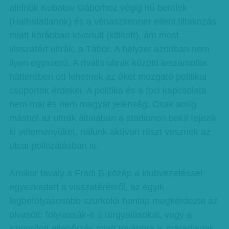
alelnök Kubatov Gáborhoz végig hű bentiek
(Halhatatlanok) és a vénaszkenner elleni tiltakozás
miatt korábban kivonult (kitiltott), ám most
visszatért ultrák, a Tábor. A helyzet azonban nem
ilyen egyszerű. A rivális ultrák közötti leszámolás
hátterében ott lehetnek az őket mozgató politikai
csoportok érdekei. A politika és a foci kapcsolata
nem mai és nem magyar jelenség. Csak amíg
máshol az ultrák általában a stadionon belül fejezik
ki véleményüket, nálunk aktívan részt vesznek az
utcai politizálásban is.
Amikor tavaly a Fradi B-közép a klubvezetéssel
egyezkedett a visszatérésről, az egyik
legbefolyásosabb szurkolói honlap megkérdezte az
olvasóit: folytassák-e a tárgyalásokat, vagy a
szigorított ellenőrzés miatt továbbra is maradjanak