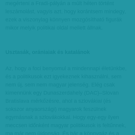
megérteni a Fradi-pályán a múlt héten történt
leszámolást, vagyis azt, hogy korántsem mindegy,
ezek a viszonylag könnyen mozgósítható figurák
mikor melyik politikai oldal mellett állnak.
Usztasák, orániaiak és katalánok
Az, hogy a foci benyomul a mindennapi életünkbe,
és a politikusok ezt igyekeznek kihasználni, sem
nem új, sem nem magyar jelenség. Elég csak
kimennünk egy Dunaszerdahely (DAC)–Slovan
Bratislava mérkőzésre, ahol a szlovákiai (és
sokszor anyaországi) magyarok feszülnek
egymásnak a szlovákokkal. Hogy egy-egy ilyen
meccsen időnként magyar politikusok is feltűnnek,
ma már nem újdonság. És bár a könnygáz és a