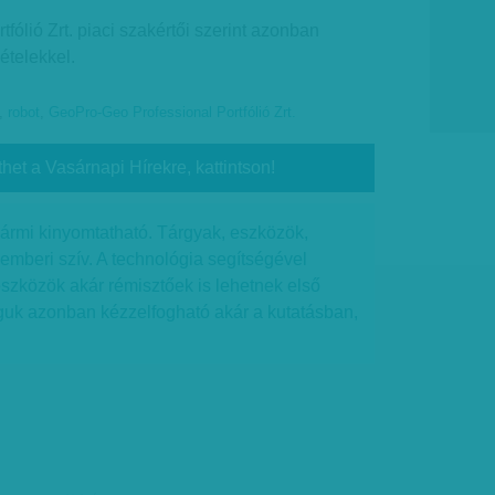
fólió Zrt. piaci szakértői szerint azonban
ételekkel.
,
robot
,
GeoPro-Geo Professional Portfólió Zrt.
thet a Vasárnapi Hírekre, kattintson!
 bármi kinyomtatható. Tárgyak, eszközök,
 emberi szív. A technológia segítségével
 eszközök akár rémisztőek is lehetnek első
uk azonban kézzelfogható akár a kutatásban,