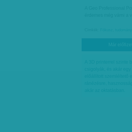
A Geo Professional Port
érdemes még várni a v
Címkék:
Fókusz
,
tudomány
Már előfize
A 3D printerrel szinte
csigolyák, és akár egy
előállított szemléltető
ránézésre, hasznosság
akár az oktatásban.