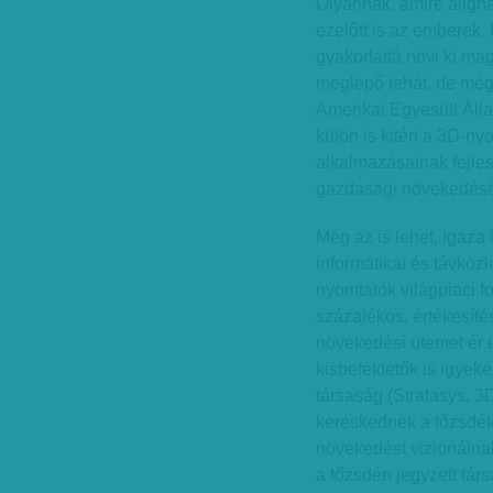
Olyannak, amire aligh
ezelőtt is az emberek.
gyakorlattá növi ki m
meglepő tehát, de mé
Amerikai Egyesült Áll
külön is kitért a 3D-n
alkalmazásainak fejle
gazdasági növekedését
Még az is lehet, igaza 
informatikai és távközl
nyomtatók világpiaci 
százalékos, értékesíté
növekedési ütemet ér 
kisbefektetők is igyek
társaság (Stratasys, 
kereskednek a tőzsdék
növekedést vizionálna
a tőzsdén jegyzett tár