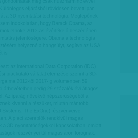
a gondolhattak még csak húszharminc évvel
 Különleges eljárásból rövidesen bevett ipar
agát a 3D nyomtatási technológia. Meglepőnek
gsem indokolatlan, hogy Barack Obama, az
amok elnöke 2013-as évértékelő beszédében
yomtatás jelentőségére. Obama a technológia
sztésére helyezné a hangsúlyt, segítve az USA
 is.
lesz: az International Data Corporation (IDC)
ési piackutató vállalat elemzése szerint a 3D-
forgalma 2012-től 2017-ig volumenben 59
si árbevételben pedig 29 százalék évi átlagos
el. Az iparág növekvő népszerűségéből a
eznek kivenni a részüket, miután már több
3D Systems, The ExOne) részvényeivel
en. A piaci szereplők rendkívül magas
k a 3D-nyomtatócégekkel kapcsolatban, emiatt
saságok részvényei túl magas áron forognak.