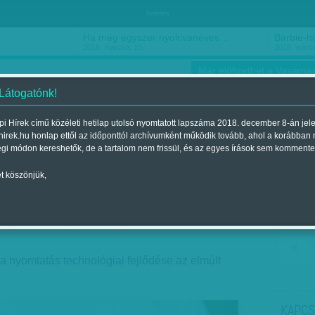
hirdetés
Ha még egyszer nyolcvanéves…
Barbie-h
2018. március 16.
2018. márci
Már előfizethet a Vasárnap
 Látogatónk!
i Hírek című közéleti hetilap utolsó nyomtatott lapszáma 2018. december 8-án jel
hirek.hu honlap ettől az időponttól archívumként működik tovább, ahol a korábban
ókusz
Szerintem
Ízlés
Sport
égi módon kereshetők, de a tartalom nem frissül, és az egyes írások sem kommente
t köszönjük,
rázsceruza
Megjelent a 2014. június 15.-i lapszámban
 a nyomtatás technológiai fejlődése az elmúlt
KAPCS