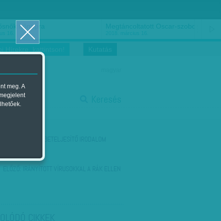
ősnők nőnapra
Megtáncoltatott Oscar-szobor
us 16.
2018. március 16.
i Hírekre, kattintson!
Kutatás
magyar
ent meg. A
start
 megjelent
Keresés
lhetőek.
stop
KÖVETKEZŐ:
ÖNBETELJESÍTŐ IRODALOM
ELŐZŐ:
IRÁNYÍTOTT VÍRUSOKKAL A RÁK ELLEN
OLÓDÓ CIKKEK