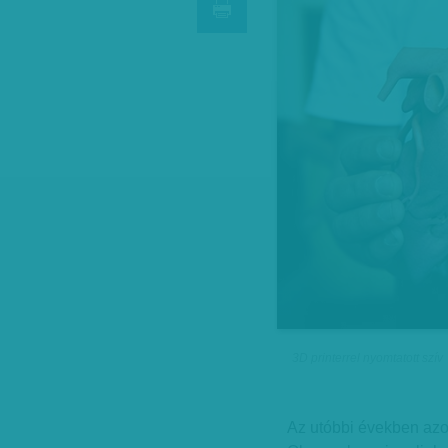
3D printerrel nyomtatott szív
Az utóbbi években azo