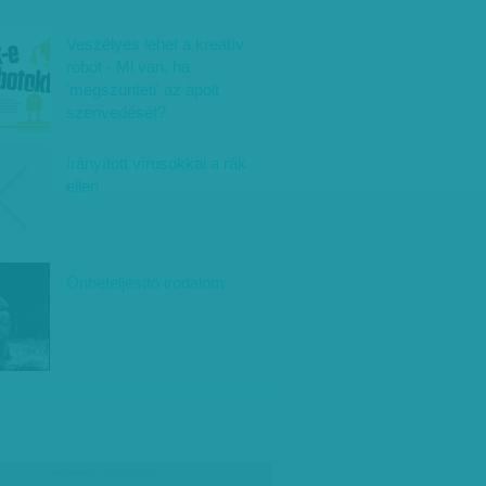
Veszélyes lehet a kreatív
robot - Mi van, ha
'megszünteti' az ápolt
szenvedését?
Irányított vírusokkal a rák
ellen
Önbeteljesítő irodalom
társadalmi célú hirdetés