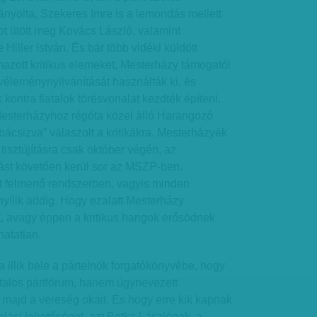
iányolta, Szekeres Imre is a lemondás mellett
got ütött meg Kovács László, valamint
iller István. És bár több vidéki küldött
mazott kritikus elemeket, Mesterházy támogatói
éleménynyilvánítását használták ki, és
 kontra fiatalok törésvonalat kezdték építeni.
sterházyhoz régóta közel álló Harangozó
bácsizva” válaszolt a kritikákra. Mesterházyék
 tisztújításra csak október végén, az
ást követően kerül sor az MSZP-ben.
 felmenő rendszerben, vagyis minden
nyílik addig. Hogy ezalatt Mesterházy
ját, avagy éppen a kritikus hangok erősödnek
atatlan.
 illik bele a pártelnök forgatókönyvébe, hogy
alos pártfórum, hanem úgynevezett
majd a vereség okait. És hogy erre kik kapnak
lási lehetőséget, azt Botka Lászlónak, a