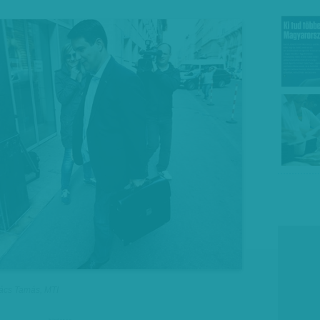
vács Tamás, MTI