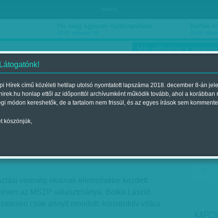
hirdetés
Ha még egyszer nyolcvanéves…
Barbie-h
2018. március 16.
2018. márci
Már előfizethet a Vasárnap
 Látogatónk!
i Hírek című közéleti hetilap utolsó nyomtatott lapszáma 2018. december 8-án jel
hirek.hu honlap ettől az időponttól archívumként működik tovább, ahol a korábban
ókusz
Szerintem
Ízlés
Sport
égi módon kereshetők, de a tartalom nem frissül, és az egyes írások sem kommente
t köszönjük,
rendpárti baloldal
Megjelent a 2014. április 13.-i lapszámban
sztási vereség okainak elemzésébe kezdett
 ülésen az MSZP választmánya. Botka László
zetesen csak annyit mondott: konstruktív vitára
KAPCS