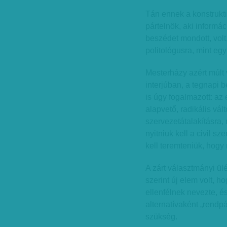
Tán ennek a konstrukti
pártelnök, aki informá
beszédet mondott, volt,
politológusra, mint egy 
Mesterházy azért múlt 
interjúban, a tegnapi 
is úgy fogalmazott: az
alapvető, radikális v
szervezetátalakításra, 
nyitniuk kell a civil sz
kell teremteniük, hog
A zárt választmányi ü
szerint új elem volt, 
ellenfélnek nevezte, é
alternatívaként „rendpár
szükség.