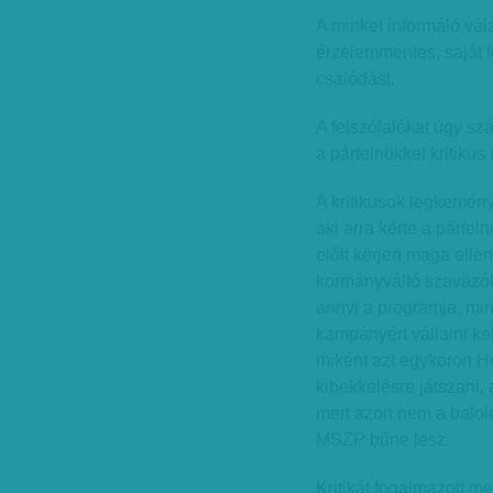
A minket informáló vál
érzelemmentes, saját f
csalódást.
A felszólalókat úgy sz
a pártelnökkel kritiku
A kritikusok legkemény
aki arra kérte a párte
előtt kérjen maga elle
kormányváltó szavazók
annyi a programja, mint
kampányért vállalni kel
miként azt egykoron Ho
kibekkelésre játszani,
mert azon nem a balold
MSZP bűne lesz.
Kritikát fogalmazott me