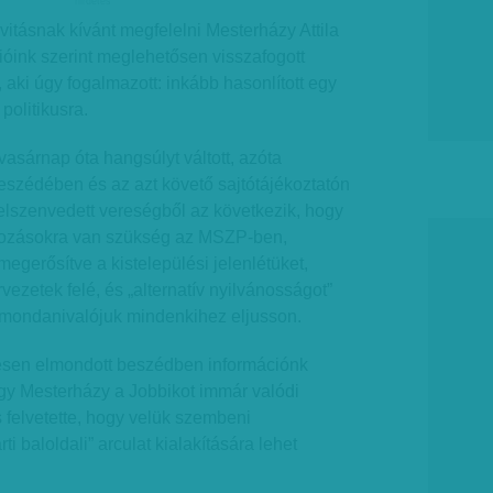
hirdetes
vitásnak kívánt megfelelni Mesterházy Attila
cióink szerint meglehetősen visszafogott
 aki úgy fogalmazott: inkább hasonlított egy
politikusra.
vasárnap óta hangsúlyt váltott, azóta
beszédében és az azt követő sajtótájékoztatón
 elszenvedett vereségből az következik, hogy
áltozásokra van szükség az MSZP-ben,
megerősítve a kistelepülési jelenlétüket,
ervezetek felé, és „alternatív nyilvánosságot”
y mondanivalójuk mindenkihez eljusson.
lésen elmondott beszédben információnk
hogy Mesterházy a Jobbikot immár valódi
s felvetette, hogy velük szembeni
ti baloldali” arculat kialakítására lehet