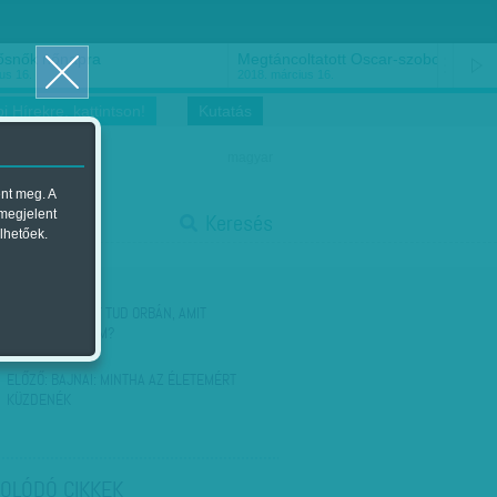
ősnők nőnapra
Megtáncoltatott Oscar-szobor
us 16.
2018. március 16.
i Hírekre, kattintson!
Kutatás
magyar
ent meg. A
start
 megjelent
Keresés
lhetőek.
stop
KÖVETKEZŐ:
MIT TUD ORBÁN, AMIT
ELLENFELEI NEM?
ELŐZŐ:
BAJNAI: MINTHA AZ ÉLETEMÉRT
KÜZDENÉK
OLÓDÓ CIKKEK