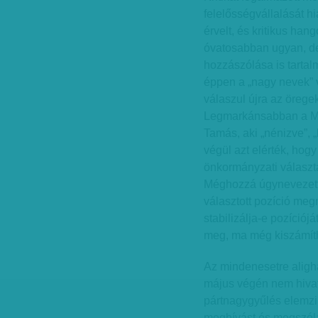
felelősségvállalását h
érvelt, és kritikus han
óvatosabban ugyan, de H
hozzászólása is tartal
éppen a „nagy nevek” v
válaszul újra az öregek
Legmarkánsabban a Me
Tamás, aki „nénizve”, „
végül azt elérték, hogy
önkormányzati választ
Méghozzá úgynevezett
választott pozíció meg
stabilizálja-e pozíció
meg, ma még kiszámíth
Az mindenesetre aligha
május végén nem hivat
pártnagygyűlés elemzi 
meghívást és megszóla