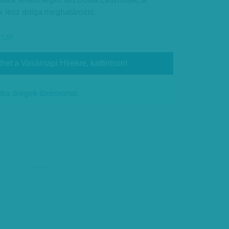
 lesz dolga meghatározni.
SZP
thet a Vasárnapi Hírekre, kattintson!
ntra öregek törésvonal.
hirdetés