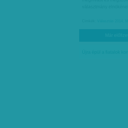
választmány elnökének
Címkék:
Választás 2014
,
M
Már előfize
Újra épül a fiatalok ko