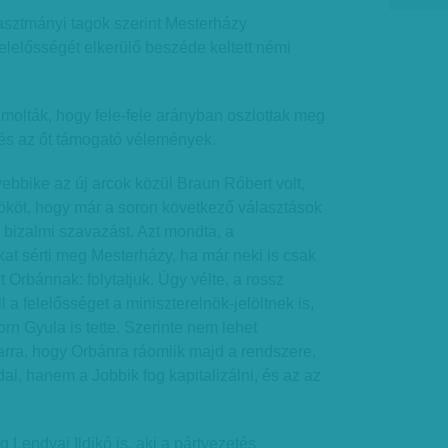
asztmányi tagok szerint Mesterházy
elelősségét elkerülő beszéde keltett némi
ámolták, hogy fele-fele arányban oszlottak meg
s és az őt támogató vélemények.
ebbike az új arcok közül Braun Róbert volt,
lnököt, hogy már a soron következő választások
n bizalmi szavazást. Azt mondta, a
at sérti meg Mesterházy, ha már neki is csak
 Orbánnak: folytatjuk. Úgy vélte, a rossz
l a felelősséget a miniszterelnök-jelöltnek is,
rn Gyula is tette. Szerinte nem lehet
 arra, hogy Orbánra ráomlik majd a rendszere,
al, hanem a Jobbik fog kapitalizálni, és az az
g Lendvai Ildikó is, aki a pártvezetés