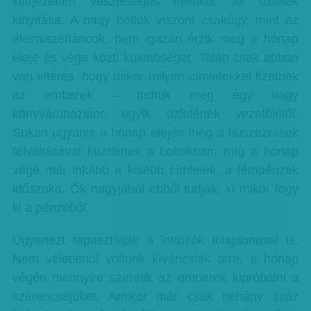
kifejezetten veszteséges ilyenkor az üzletek
kinyitása. A nagy boltok viszont csakúgy, mint az
élelmiszerláncok, nem igazán érzik meg a hónap
eleje és vége közti különbséget. Talán csak abban
van eltérés, hogy mikor milyen címletekkel fizetnek
az emberek – tudtuk meg egy nagy
könyváruházlánc egyik üzletének vezetőjétől.
Sokan ugyanis a hónap elején még a húszezresek
felváltásával küzdenek a boltokban, míg a hónap
vége már inkább a kisebb címletek, a fémpénzek
időszaka. Ők nagyjából ebből tudják, ki mikor fogy
ki a pénzéből.
Ugyanezt tapasztalják a lottózók tulajdonosai is.
Nem véletlenül voltunk kíváncsiak arra, a hónap
végén mennyire szeretik az emberek kipróbálni a
szerencséjüket. Amikor már csak néhány száz