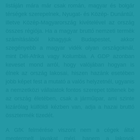
listáján mára már csak román, magyar és bolgár
térségek szerepelnek, Nyugat- és Közép- Dunántúl,
illetve Közép-Magyarország kivételével az ország
összes régiója. Ha a magyar bruttó nemzeti termék
számításából kihagyjuk Budapestet, akkor
szegényebb a magyar vidék olyan országoknál,
mint Dél-Afrika vagy Kolumbia. A GDP azonban
keveset mond arról, hogy valójában hogyan is
élnek az ország lakosai, hiszen hazánk esetében
jobb képet fest a mutató a valós helyzetnél, ugyanis
a nemzetközi vállalatok fontos szerepet töltenek be
az ország életében, csak a járműipar, ami szinte
kizárólag külföldi kézben van, adja a hazai bruttó
össztermék tizedét.
A GfK felmérése viszont nem a cégek által
megtermelt javakat méri, hanem a lakosok