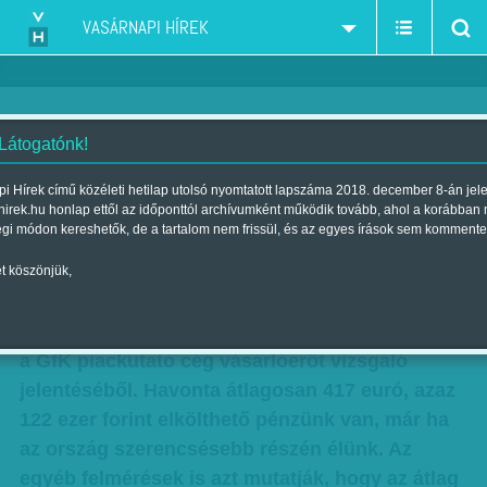
VASÁRNAPI HÍREK
 Látogatónk!
Mi vár ránk a végén?
i Hírek című közéleti hetilap utolsó nyomtatott lapszáma 2018. december 8-án jel
hirek.hu honlap ettől az időponttól archívumként működik tovább, ahol a korábban
Szerző:
Munkatársainktól
| Megjelent a 2013. november 03.-i
égi módon kereshetők, de a tartalom nem frissül, és az egyes írások sem kommente
lapszámban
t köszönjük,
Európa utolsói között kullogunk az egy főre jutó
éves bevételeink tekintetében – derült ki a héten
a GfK piackutató cég vásárlóerőt vizsgáló
jelentéséből. Havonta átlagosan 417 euró, azaz
122 ezer forint elkölthető pénzünk van, már ha
az ország szerencsésebb részén élünk. Az
egyéb felmérések is azt mutatják, hogy az átlag