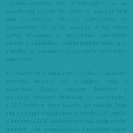
ingatlantulajdonnak van. A németeknél és az
osztrákoknál csupán 44, illetve 48 százalék lakik
saját tulajdonában, ellenben Szlovéniában és
Szlovákiában 82 és 89 százalék. A két német
nyelvű országban a kiszámítható lakásbérlés
sokszor a tulajdonhoz hasonló jogokkal ruházza fel
a lakókat, ez azonban nem szerepel a felmérésben
vagyonként.
Az összes uniós tagállamra vonatkozó statisztikai
mérések, amelyek azt vizsgálják, hogy a
háztartások összes vagyona (beleértve a
készpénzt, részvényt, biztosítást és részvényeket)
a GDP mekkora részét teszi ki, azt mutatják, hogy
míg a nyugati országokban a felhalmozott vagyon
jellemzően a GDP két-háromszorosa, addig a keleti
családok jóval szegényebbek. Hazánkban éppen