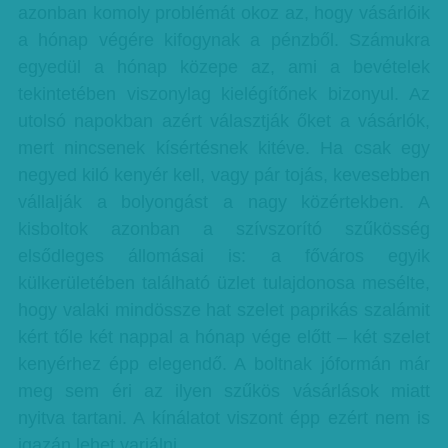
azonban komoly problémát okoz az, hogy vásárlóik
a hónap végére kifogynak a pénzből. Számukra
egyedül a hónap közepe az, ami a bevételek
tekintetében viszonylag kielégítőnek bizonyul. Az
utolsó napokban azért választják őket a vásárlók,
mert nincsenek kísértésnek kitéve. Ha csak egy
negyed kiló kenyér kell, vagy pár tojás, kevesebben
vállalják a bolyongást a nagy közértekben. A
kisboltok azonban a szívszorító szűkösség
elsődleges állomásai is: a főváros egyik
külkerületében található üzlet tulajdonosa mesélte,
hogy valaki mindössze hat szelet paprikás szalámit
kért tőle két nappal a hónap vége előtt – két szelet
kenyérhez épp elegendő. A boltnak jóformán már
meg sem éri az ilyen szűkös vásárlások miatt
nyitva tartani. A kínálatot viszont épp ezért nem is
igazán lehet variálni.