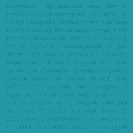
fogyasztását – így pontosabb képet mutat az
életszínvonalbeli különbségekről. Az Európa 42
országára kiterjedő kutatásban azt vizsgálták, hogy
az adózás után egy főre jutó bérjövedelmek, illetve
az összes állami juttatás, mint például a nyugdíj,
szociális segély, munkanélküli-járadék és gyes
kifizetése után mekkora összeget tud egy térség
átlagos lakosa elkölteni. A magyarok 5009 eurós
egy főre jutó vásárlóereje az európai rangsorban
nyolcadik helyen álló németek 20 621 eurós
vásárlóerejének kevesebb, mint egynegyede. A
magyar 31. hely azt jelenti, hogy az EU-n belül
csak a románok és a bolgárok költhetnek
kevesebbet, és például a törökök nálunk 10
százalékkal több pénzből élhetnek. A szlovákok és
a csehek bevételéhez képest a magyarok