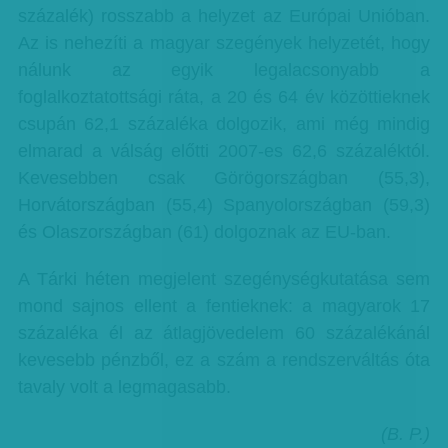
százalék) rosszabb a helyzet az Európai Unióban.
Az is nehezíti a magyar szegények helyzetét, hogy
nálunk az egyik legalacsonyabb a
foglalkoztatottsági ráta, a 20 és 64 év közöttieknek
csupán 62,1 százaléka dolgozik, ami még mindig
elmarad a válság előtti 2007-es 62,6 százaléktól.
Kevesebben csak Görögországban (55,3),
Horvátországban (55,4) Spanyolországban (59,3)
és Olaszországban (61) dolgoznak az EU-ban.
A Tárki héten megjelent szegénységkutatása sem
mond sajnos ellent a fentieknek: a magyarok 17
százaléka él az átlagjövedelem 60 százalékánál
kevesebb pénzből, ez a szám a rendszerváltás óta
tavaly volt a legmagasabb.
(B. P.)