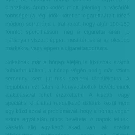
drasztikus áremelkedés miatt jelenleg a vásárlók
többsége (a régi idők kötetlen cigarettaárait idéző
módon) sorra járja a trafikokat, hogy akár 100-150
forintot spórolhasson még a cigaretta árán, jó
néhányan viszont éppen most térnek át az olcsóbb
márkákra, vagy éppen a cigarettasodrásra.
Sokaknak már a hónap elején is luxusnak számít
kultúrára költeni, a hónap végén pedig már szinte
semennyi sem jut friss szellemi táplálékokra. A
legjobban ezt talán a könyvesboltok bevételeinek
alakulásával lehet érzékeltetni. A kisebb, vagy
speciális kínálattal rendelkező üzletek közül nem
egy küzd azzal a problémával, hogy a hónap végén
szinte egyáltalán nincs bevétele. A napok telnek,
vásárló alig egy-kettő akad, van, aki szerint