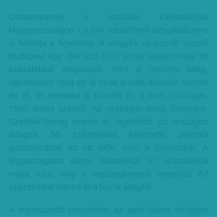
Döbbenetesek a szociális különbségek
Magyarországon – a GfK vásárlóerő vizsgálata erre
is felhívja a figyelmet. A megyék rangsorát vezető
Budapest egy főre jutó 6520 eurós vásárlóereje 30
százalékkal magasabb, mint a nemzeti átlag,
ugyanakkor még ez is csak a balti államok szintjét
éri el, és elmarad a szlovák és a cseh országos,
7500 eurós szinttől. Az országon belül Szabolcs-
Szatmár-Bereg marad el leginkább az országos
átlagtól, 55 százalékkal kevesebb pénzből
gazdálkodnak az ott élők, mint a fővárosiak. A
leggazdagabb város, Budakeszi 57 százalékkal
múlja felül, míg a legszegényebb település 67
százalékkal marad el a hazai átlagtól.
A legrosszabb helyzetben az apró falvas térségek