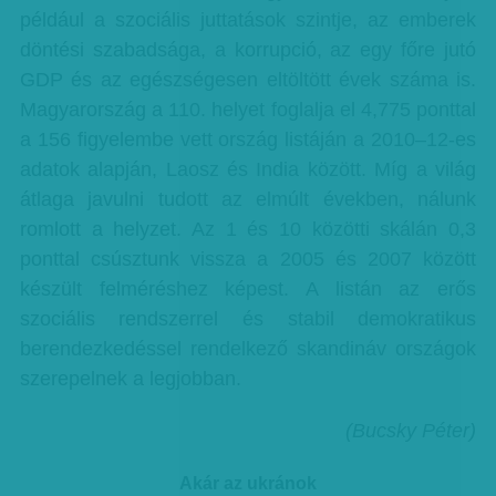
például a szociális juttatások szintje, az emberek
döntési szabadsága, a korrupció, az egy főre jutó
GDP és az egészségesen eltöltött évek száma is.
Magyarország a 110. helyet foglalja el 4,775 ponttal
a 156 figyelembe vett ország listáján a 2010–12-es
adatok alapján, Laosz és India között. Míg a világ
átlaga javulni tudott az elmúlt években, nálunk
romlott a helyzet. Az 1 és 10 közötti skálán 0,3
ponttal csúsztunk vissza a 2005 és 2007 között
készült felméréshez képest. A listán az erős
szociális rendszerrel és stabil demokratikus
berendezkedéssel rendelkező skandináv országok
szerepelnek a legjobban.
(Bucsky Péter)
Akár az ukránok