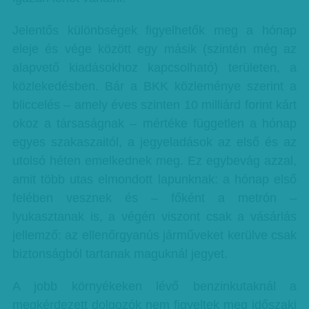
Jelentős különbségek figyelhetők meg a hónap
eleje és vége között egy másik (szintén még az
alapvető kiadásokhoz kapcsolható) területen, a
közlekedésben. Bár a BKK közleménye szerint a
bliccelés – amely éves szinten 10 milliárd forint kárt
okoz a társaságnak – mértéke független a hónap
egyes szakaszaitól, a jegyeladások az első és az
utolsó héten emelkednek meg. Ez egybevág azzal,
amit több utas elmondott lapunknak: a hónap első
felében vesznek és – főként a metrón –
lyukasztanak is, a végén viszont csak a vásárlás
jellemző: az ellenőrgyanús járműveket kerülve csak
biztonságból tartanak maguknál jegyet.
A jobb környékeken lévő benzinkutaknál a
megkérdezett dolgozók nem figyeltek meg időszaki