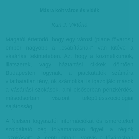
Másra költ város és vidék
Kun J. Viktória
Magától értetődő, hogy egy városi (pláne fővárosi)
ember nagyobb a „csábításnak” van kitéve a
vásárlás tekintetében. Az, hogy a kozmetikumok,
illatszerek, vagy háztartási cikkek döntően
Budapesten fogynak, a piackutatók számára
vitathatatlan tény, ők számokkal is igazolják: mások
a vásárlási szokások, ami elsősorban pénzkérdés,
másodsorban viszont településszociológiai
sajátosság.
A Nielsen fogyasztói információkat és ismereteket
szolgáltató cég folyamatosan figyeli a régiók
„szokásait”. A „centrumban”, vagyis a fővárosban