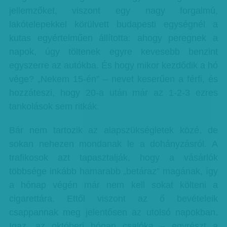
jellemzőket, viszont egy nagy forgalmú,
lakótelepekkel körülvett budapesti egységnél a
kutas egyértelműen állította: ahogy peregnek a
napok, úgy töltenek egyre kevesebb benzint
egyszerre az autókba. És hogy mikor kezdődik a hó
vége? „Nekem 15-én” – nevet keserűen a férfi, és
hozzáteszi, hogy 20-a után már az 1-2-3 ezres
tankolások sem ritkák.
Bár nem tartozik az alapszükségletek közé, de
sokan nehezen mondanak le a dohányzásról. A
trafikosok azt tapasztalják, hogy a vásárlók
többsége inkább hamarabb „betáraz” magának, így
a hónap végén már nem kell sokat költeni a
cigarettára. Ettől viszont az ő bevételeik
csappannak meg jelentősen az utolsó napokban.
Igaz, az októberi hónap csalóka – egyrészt a