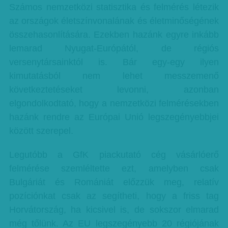
Számos nemzetközi statisztika és felmérés létezik
az országok életszínvonalának és életminőségének
összehasonlítására. Ezekben hazánk egyre inkább
lemarad Nyugat-Európától, de régiós
versenytársainktól is. Bár egy-egy ilyen
kimutatásból nem lehet messzemenő
következtetéseket levonni, azonban
elgondolkodtató, hogy a nemzetközi felmérésekben
hazánk rendre az Európai Unió legszegényebbjei
között szerepel.
Legutóbb a GfK piackutató cég vásárlóerő
felmérése szemléltette ezt, amelyben csak
Bulgáriát és Romániát előzzük meg, relatív
pozíciónkat csak az segítheti, hogy a friss tag
Horvátország, ha kicsivel is, de sokszor elmarad
még tőlünk. Az EU legszegényebb 20 régiójának