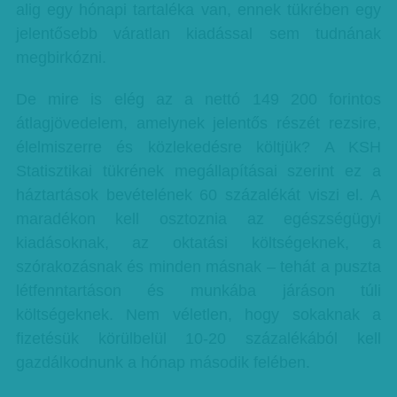
alig egy hónapi tartaléka van, ennek tükrében egy
jelentősebb váratlan kiadással sem tudnának
megbirkózni.
De mire is elég az a nettó 149 200 forintos
átlagjövedelem, amelynek jelentős részét rezsire,
élelmiszerre és közlekedésre költjük? A KSH
Statisztikai tükrének megállapításai szerint ez a
háztartások bevételének 60 százalékát viszi el. A
maradékon kell osztoznia az egészségügyi
kiadásoknak, az oktatási költségeknek, a
szórakozásnak és minden másnak – tehát a puszta
létfenntartáson és munkába járáson túli
költségeknek. Nem véletlen, hogy sokaknak a
fizetésük körülbelül 10-20 százalékából kell
gazdálkodnunk a hónap második felében.