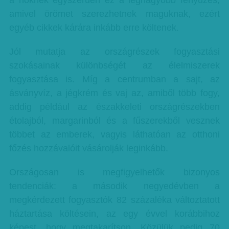
a nőknek egyszerűen ez a legnagyobb fényűzés,
amivel örömet szerezhetnek maguknak, ezért
egyéb cikkek kárára inkább erre költenek.
Jól mutatja az országrészek fogyasztási
szokásainak különbségét az élelmiszerek
fogyasztása is. Míg a centrumban a sajt, az
ásványvíz, a jégkrém és vaj az, amiből több fogy,
addig például az északkeleti országrészekben
étolajból, margarinból és a fűszerekből vesznek
többet az emberek, vagyis láthatóan az otthoni
főzés hozzávalóit vásárolják leginkább.
Országosan is megfigyelhetők bizonyos
tendenciák: a második negyedévben a
megkérdezett fogyasztók 82 százaléka változtatott
háztartása költésein, az egy évvel korábbihoz
képest, hogy megtakarítson. Közülük pedig 70