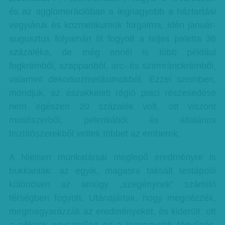
és az agglomerációban a legnagyobb a háztartási
vegyiáruk és kozmetikumok forgalma, idén január-
augusztus folyamán itt fogyott a teljes paletta 36
százaléka, de még ennél is több például
fogkrémből, szappanból, arc- és szemránckrémből,
valamint dekorkozmetikumokból. Ezzel szemben,
mondjuk, az északkeleti régió piaci részesedése
nem egészen 20 százalék volt, ott viszont
mosószerből, pelenkából és általános
tisztítószerekből vettek többet az emberek.
A Nielsen munkatársai meglepő eredményre is
bukkantak: az egyik, magasra taksált testápoló
különösen az amúgy „szegénynek” számító
térségben fogyott. Utánajártak, hogy megnézzék,
megmagyarázzák az eredményeket, és kiderült: ott