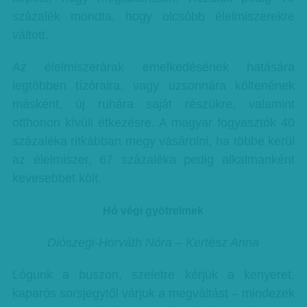
százalék mondta, hogy olcsóbb élelmiszerekre
váltott.
Az élelmiszerárak emelkedésének hatására
legtöbben tízóraira, vagy uzsonnára költenének
másként, új ruhára saját részükre, valamint
otthonon kívüli étkezésre. A magyar fogyasztók 40
százaléka ritkábban megy vásárolni, ha többe kerül
az élelmiszer, 67 százaléka pedig alkalmanként
kevesebbet költ.
Hó végi gyötrelmek
Diószegi-Horváth Nóra – Kertész Anna
Lógunk a buszon, szeletre kérjük a kenyeret,
kaparós sorsjegytől várjuk a megváltást – mindezek