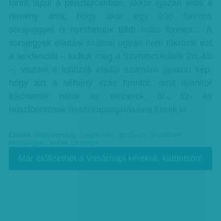
forint lapul a pénztárcákban, akkor igazán erős a
remény arra, hogy akár egy 200 forintos
sorsjeggyel is nyerhetünk több millió forintot… A
sorsjegyek eladási számai ugyan nem tükrözik ezt
a tendenciát – tudtuk meg a Szerencsejáték Zrt.-től
–, viszont a lottózók eladói számára gyakori kép,
hogy azt a néhány száz forintot, amit ilyenkor
elköltenek náluk az emberek, öt-, tíz- és
húszforintosok összekapargatásával fizetik ki.
Címkék:
Magyarország
,
szegénység
,
gazdaság
,
társadalom -
közösségek - emberi csoportok
Már előfizethet a Vasárnapi Hírekre, kattintson!