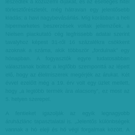
leszedték a közüzemi díjakat, és az esetleges hitel
törlesztőrészletét, még hátravan egy jelentősebb
kiadás: a havi nagybevásárlás. Míg korábban a heti
hipermarketes beszerzések voltak jellemzőek, a
Nielsen piackutató cég legfrissebb adatai szerint
tavalyhoz képest 31-ről 16 százalékra csökkent
azoknak a száma, akik többször „fordulnak” egy
hónapban. A fogyasztók egyre tudatosabban
választanak boltot: a legfőbb szemponttá az lépett
elő, hogy az élelmiszerek megérjék az árukat. Két
évvel ezelőtt még a 19. érv volt egy üzlet mellett,
hogy „a legtöbb termék ára alacsony”, ez most az
5. helyen szerepel.
A fentieket igazolják az egyik legnagyobb
áruházlánc tapasztalatai is. „Jelentős különbségek
vannak a hó eleji és hó végi forgalmak között. A