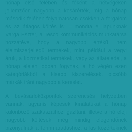
hónap első felében és főként a hétvégéken
jellemzően nagyobb a kosárérték, míg a hónap
második felében folyamatosan csökken a forgalom
és az átlagos költés is” – mondta el lapunknak
Varga Eszter, a Tesco kommunikációs munkatársa
hozzátéve, hogy a nagyobb értékű, nem
élelmiszerjellegű termékek, mint például a vegyi
áruk, a kozmetikai termékek, vagy az állateledel, a
hónap elején jobban fogynak, a hó végén ezen
kategóriákból a kisebb kiszerelések, olcsóbb
márkák iránt nagyobb a kereslet.
A bevásárlóközpontok szerencsés helyzetben
vannak, ugyanis képesek kínálatukat a hónap
különböző szakaszaihoz igazítani, illetve a hó eleji
nagyobb költések még mindig elegendőnek
bizonyulnak a fennmaradáshoz, a kis közérteknek