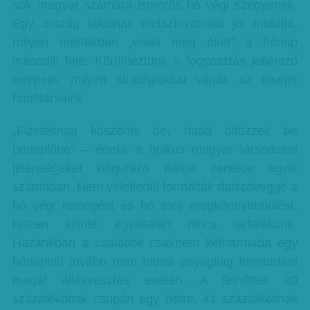
sok magyar számára ismerős hó végi szégyenek.
Egy ország lakóinak életszínvonalát jól mutatja,
milyen mértékben „viseli meg őket” a hónap
második fele. Körülnéztünk a fogyasztás jellemző
terepein, milyen stratégiákkal várják az elsejét
honfitársaink.
„Fizetésnap köszönts be, hadd öltözzek be
ünneplőbe” – énekli a tipikus magyar társadalmi
jelenségeket kifigurázó Bëlga zenekar egyik
számában. Nem véletlenül formálták dalszöveggé a
hó végi remegést és hó eleji megkönnyebbülést,
hiszen szinte egyáltalán nincs tartalékunk.
Hazánkban a családok csaknem kétharmada egy
hónapnál tovább nem tudná anyagilag fenntartani
magát állásvesztés esetén. A felnőttek 20
százalékának csupán egy hétre, 41 százalékának