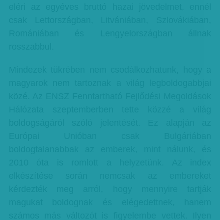
eléri az egyéves bruttó hazai jövedelmet, ennél
csak Lettországban, Litvániában, Szlovákiában,
Romániában és Lengyelországban állnak
rosszabbul.
Mindezek tükrében nem csodálkozhatunk, hogy a
magyarok nem tartoznak a világ legboldogabbjai
közé. Az ENSZ Fenntartható Fejlődési Megoldások
Hálózata szeptemberben tette közzé a világ
boldogságáról szóló jelentését. Ez alapján az
Európai Unióban csak Bulgáriában
boldogtalanabbak az emberek, mint nálunk, és
2010 óta is romlott a helyzetünk. Az index
elkészítése során nemcsak az embereket
kérdezték meg arról, hogy mennyire tartják
magukat boldognak és elégedettnek, hanem
számos más változót is figyelembe vettek. Ilyen