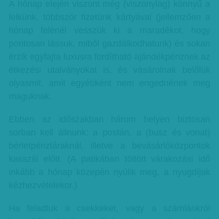
A hónap elején viszont még (viszonylag) könnyű a
lelkünk, többször fizetünk kártyával (jellemzően a
hónap felénél vesszük ki a maradékot, hogy
pontosan lássuk, miből gazdálkodhatunk) és sokan
érzik egyfajta luxusra fordítható ajándékpénznek az
étkezési utalványokat is, és vásárolnak belőlük
olyasmit, amit egyébként nem engednének meg
maguknak.
Ebben az időszakban három helyen biztosan
sorban kell állnunk: a postán, a (busz és vonat)
bérletpénztáraknál, illetve a bevásárlóközpontok
kasszái előtt. (A patikában töltött várakozási idő
inkább a hónap közepén nyúlik meg, a nyugdíjak
kézhezvételekor.)
Ha feladtuk a csekkeket, vagy a számlánkról