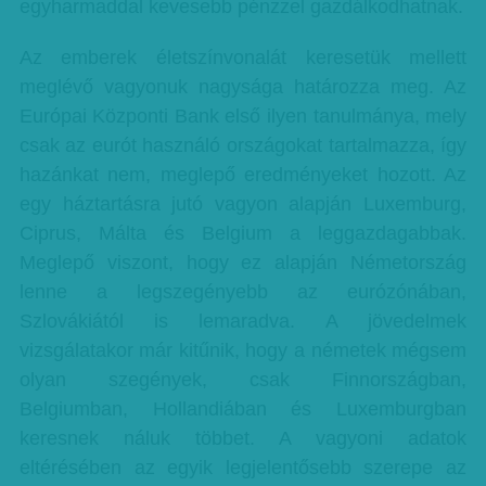
egyharmaddal kevesebb pénzzel gazdálkodhatnak.
Az emberek életszínvonalát keresetük mellett
meglévő vagyonuk nagysága határozza meg. Az
Európai Központi Bank első ilyen tanulmánya, mely
csak az eurót használó országokat tartalmazza, így
hazánkat nem, meglepő eredményeket hozott. Az
egy háztartásra jutó vagyon alapján Luxemburg,
Ciprus, Málta és Belgium a leggazdagabbak.
Meglepő viszont, hogy ez alapján Németország
lenne a legszegényebb az eurózónában,
Szlovákiától is lemaradva. A jövedelmek
vizsgálatakor már kitűnik, hogy a németek mégsem
olyan szegények, csak Finnországban,
Belgiumban, Hollandiában és Luxemburgban
keresnek náluk többet. A vagyoni adatok
eltérésében az egyik legjelentősebb szerepe az