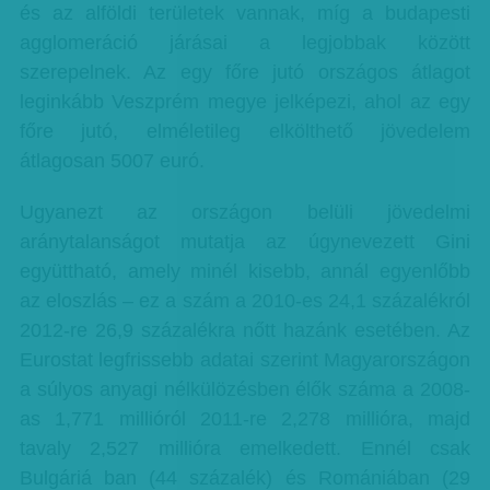
és az alföldi területek vannak, míg a budapesti
agglomeráció járásai a legjobbak között
szerepelnek. Az egy főre jutó országos átlagot
leginkább Veszprém megye jelképezi, ahol az egy
főre jutó, elméletileg elkölthető jövedelem
átlagosan 5007 euró.
Ugyanezt az országon belüli jövedelmi
aránytalanságot mutatja az úgynevezett Gini
együttható, amely minél kisebb, annál egyenlőbb
az eloszlás – ez a szám a 2010-es 24,1 százalékról
2012-re 26,9 százalékra nőtt hazánk esetében. Az
Eurostat legfrissebb adatai szerint Magyarországon
a súlyos anyagi nélkülözésben élők száma a 2008-
as 1,771 millióról 2011-re 2,278 millióra, majd
tavaly 2,527 millióra emelkedett. Ennél csak
Bulgáriá ban (44 százalék) és Romániában (29