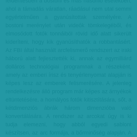
felderítésben a bostoni és más hasonló esetekben,
ahol a támadás váratlan, ráadásul nem utal semmi
egyértelműen a gyanúsítottak személyére. A
bostoni merénylet után videók tömkelegéből, és
elmosódott fotók tonnáiból rövid idő alatt sikerült
kideríteni, hogy kik gyanúsíthatók a robbantásért.
Az FBI által használt arcfelismerő rendszert az iraki
háború alatt fejlesztették ki, annak az egymilliárd
dolláros technológiai programnak a részeként,
amely az emberi írisz és tenyérlenyomat alapján is
képes lesz az emberek felismerésére. A jelenleg
rendelkezésre álló program már képes az árnyékok
eltüntetésére, a homályos fotók kitisztítására, sőt, a
kétdimenziós ábrák három dimenzióba való
konvertálására. A rendszer az arcokat úgy is ki
tudja elemezni, hogy abból egyedi sablont
készítsen, az arc formája, a bőrminőség alapján. A