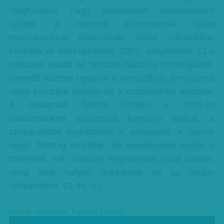
megtorlások nagy nemzetközi felháborodást
szültek. A csecsen szeparatisták újabb
terrorakciókkal válaszoltak, orosz városokban
követtek el merényleteket. 2001. szeptember 11-e
változást hozott az oroszok háborús retorikájában,
innentől kezdve ugyanis a nemzetközi terrorizmus
elleni harcként tüntetik fel a csecsenföldi akciókat.
A csillapodó harcok közben a 2005-ös
választásokon oroszbarát kormány alakult, a
szeparatisták bojkottálták a szavazást. A harcok
végül 2009-ig tartottak, de merényletek azóta is
történnek, sőt, csecsen fegyveresek mind többen,
mind több helyen bukkantak fel az iszlám
védelmében. (D.-H. N.)
Címkék:
terrorizmus
,
Egyesült Államok