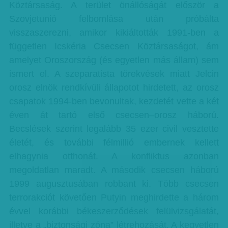
Köztársaság. A terület önállóságát először a
Szovjetunió felbomlása után próbálta
visszaszerezni, amikor kikiáltották 1991-ben a
független Icskéria Csecsen Köztársaságot, ám
amelyet Oroszország (és egyetlen más állam) sem
ismert el. A szeparatista törekvések miatt Jelcin
orosz elnök rendkívüli állapotot hirdetett, az orosz
csapatok 1994-ben bevonultak, kezdetét vette a két
éven át tartó első csecsen–orosz háború.
Becslések szerint legalább 35 ezer civil vesztette
életét, és további félmillió embernek kellett
elhagynia otthonát. A konfliktus azonban
megoldatlan maradt. A második csecsen háború
1999 augusztusában robbant ki. Több csecsen
terrorakciót követően Putyin meghirdette a három
évvel korábbi békeszerződések felülvizsgálatát,
illetve a „biztonsági zóna” létrehozását. A kegyetlen