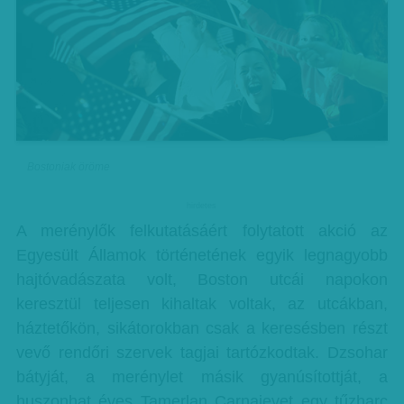
Bostoniak öröme
hirdetes
A merénylők felkutatásáért folytatott akció az
Egyesült Államok történetének egyik legnagyobb
hajtóvadászata volt, Boston utcái napokon
keresztül teljesen kihaltak voltak, az utcákban,
háztetőkön, sikátorokban csak a keresésben részt
vevő rendőri szervek tagjai tartózkodtak. Dzsohar
bátyját, a merénylet másik gyanúsítottját, a
huszonhat éves Tamerlan Carnajevet egy tűzharc