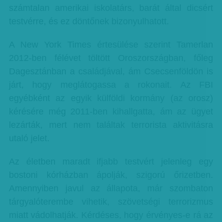
számtalan amerikai iskolatárs, barát által dicsért
testvérre, és ez döntőnek bizonyulhatott.
A New York Times értesülése szerint Tamerlan
2012-ben félévet töltött Oroszországban, főleg
Dagesztánban a családjával, ám Csecsenföldön is
járt, hogy meglátogassa a rokonait. Az FBI
egyébként az egyik külföldi kormány (az orosz)
kérésére még 2011-ben kihallgatta, ám az ügyet
lezárták, mert nem találtak terrorista aktivitásra
utaló jelet.
Az életben maradt ifjabb testvért jelenleg egy
bostoni kórházban ápolják, szigorú őrizetben.
Amennyiben javul az állapota, már szombaton
tárgyalóterembe vihetik, szövetségi terrorizmus
miatt vádolhatják. Kérdéses, hogy érvényes-e rá az