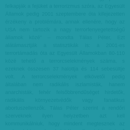
felkapják a fejüket a terrorizmus szóra, az Egyesült
Államok pedig 2001 szeptembere óta kifejezetten
érzékeny a problémára, annak ellenére, hogy az
USA nem tartozik a nagy terrorfenyegetettségű
államok közé” – mondta Tálas Péter, Ezt
alátámasztják a statisztikák is: a 2001-es
terrortámadás óta az Egyesült Államokban 80-110
közé tehető a terrorcselekmények száma, s
ezeknek összesen 37 halottja és 114 sebesültje
volt. A terrorcselekmények elkövetői pedig
általában nem radikális iszlamisták, hanem
anarchisták, fehér felsőbbrendűséget hirdetők,
radikális környezetvédők vagy fanatikus
abortuszellenzők. Tálas Péter szerint a rendőri
szerveknek ilyen helyzetben azt kell
kommunikálniuk, hogy mindent megtesznek az