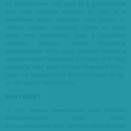
ún. MIRANDA-elv, mely jogot ad a gyanúsítottnak
arra, hogy ügyvédet fogadjon, és csak az ő
jelenlétében tegyen vallomást. John McCain és
Lindesy Graham szenátorok szerint az utolsó
dolog, amit szeretnének, hogy a gyanúsított
csendben maradjon, hiszen kihallgatása
elengedhetetlen ahhoz, hogy válaszolni tudjanak a
megválaszolatlan kérdésekre. Kérdéses az is, hogy
szövetségi vagy állami bírósági tárgyalása lesz-e,
hiszen ha Massachusetts államban marad az ügy,
ott nem kaphat halálbüntetést.
Miért öltek?
„A nyílt terepen megrendezett nagy létszámú
sporteseményeket nehéz védeni
terrorcselekmények ellen, ám eddig ritkán történtek