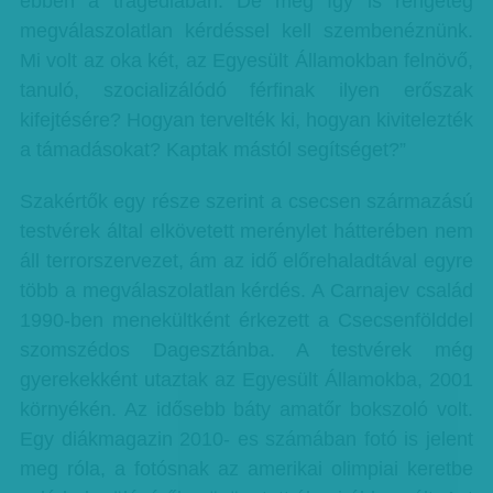
ebben a tragédiában. De még így is rengeteg
megválaszolatlan kérdéssel kell szembenéznünk.
Mi volt az oka két, az Egyesült Államokban felnövő,
tanuló, szocializálódó férfinak ilyen erőszak
kifejtésére? Hogyan tervelték ki, hogyan kivitelezték
a támadásokat? Kaptak mástól segítséget?”
Szakértők egy része szerint a csecsen származású
testvérek által elkövetett merénylet hátterében nem
áll terrorszervezet, ám az idő előrehaladtával egyre
több a megválaszolatlan kérdés. A Carnajev család
1990-ben menekültként érkezett a Csecsenfölddel
szomszédos Dagesztánba. A testvérek még
gyerekekként utaztak az Egyesült Államokba, 2001
környékén. Az idősebb báty amatőr bokszoló volt.
Egy diákmagazin 2010- es számában fotó is jelent
meg róla, a fotósnak az amerikai olimpiai keretbe