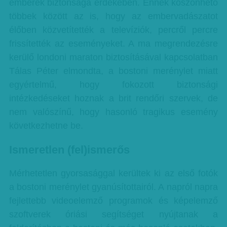
emberek biztonsága érdekében. Ennek köszönhető
többek között az is, hogy az embervadászatot
élőben közvetítették a televíziók, percről percre
frissítették az eseményeket. A ma megrendezésre
kerülő londoni maraton biztosításával kapcsolatban
Tálas Péter elmondta, a bostoni merénylet miatt
egyértelmű, hogy fokozott biztonsági
intézkedéseket hoznak a brit rendőri szervek, de
nem valószínű, hogy hasonló tragikus esemény
következhetne be.
Ismeretlen (fel)ismerős
Mérhetetlen gyorsasággal kerültek ki az első fotók
a bostoni merénylet gyanúsítottairól. A napról napra
fejlettebb videoelemző programok és képelemző
szoftverek óriási segítséget nyújtanak a