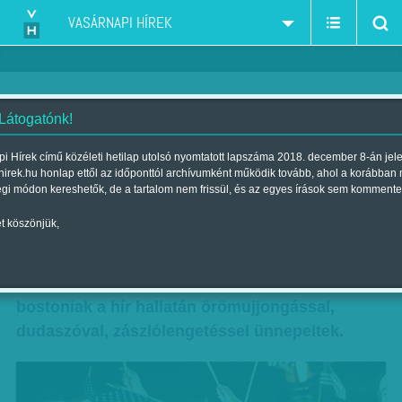
VASÁRNAPI HÍREK
 Látogatónk!
Miért öltek a bostoni merénylők?
i Hírek című közéleti hetilap utolsó nyomtatott lapszáma 2018. december 8-án jel
hirek.hu honlap ettől az időponttól archívumként működik tovább, ahol a korábban
Szerző:
Kiss Orsolya
| Megjelent a 2013. április 21.-i lapszámban
égi módon kereshetők, de a tartalom nem frissül, és az egyes írások sem kommente
t köszönjük,
Boston újra normális életet él, miután elfogták a
maratoni robbantások másik gyanúsítottját, a
tizenkilenc éves Dzsohar Carnajevet. A
bostoniak a hír hallatán örömujjongással,
dudaszóval, zászlólengetéssel ünnepeltek.