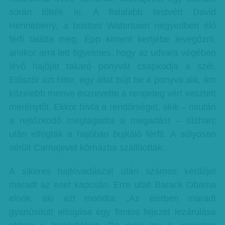
során lőtték le. A fiatalabb testvért David
Henneberry, a bostoni Watertown negyedben élő
férfi találta meg. Épp kiment kertjébe levegőzni,
amikor arra lett figyelmes, hogy az udvara végében
lévő hajóját takaró ponyvát csapkodja a szél.
Először azt hitte, egy állat bújt be a ponyva alá, ám
közelebb menve észrevette a rengeteg vért vesztett
merénylőt. Ekkor hívta a rendőrséget, akik – miután
a rejtőzködő megtagadta a megadást – tűzharc
után elfogták a hajóban bujkáló férfit. A súlyosan
sérült Carnajevet kórházba szállították.
A sikeres hajtóvadászat után számos kérdőjel
maradt az eset kapcsán. Erre utalt Barack Obama
elnök, aki azt mondta: „Az életben maradt
gyanúsított elfogása egy fontos fejezet lezárulása