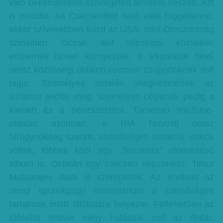
való bekerüléséről szövögetett álmairól beszélt. Azt
is mondta, ha Csecsenföld nem válik függetlenné,
akkor szívesebben küzd az USA, mint Oroszország
színeiben. Öccse, akit népszerű, közvetlen
embernek ismeri környezete, a Vkontakte nevű
orosz közösségi oldalon csecsen csoportoknak volt
tagja. Személyes oldalán világnézetének az
iszlámot jelölte meg, személyes céljainak pedig a
karriert és a pénzszerzést. Tamerlan YouTube-
oldalán azonban, a RIA Novosti orosz
hírügynökség szerint, szélsőséges tartalmú videók
voltak, többek közt egy „Terrorista” elnevezésű
album is. Oldalán egy csecsen népzenész, Timur
Mutsurajev dalai is szerepeltek. Az énekest az
orosz igazságügyi minisztérium a szélsőséges
tartalmak miatt tiltólistára helyezte. Feltehetően az
idősebb testvér nagy hatással volt az ifjabb,