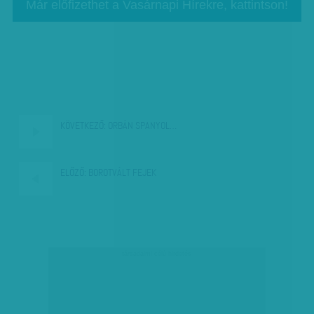
Már előfizethet a Vasárnapi Hírekre, kattintson!
KÖVETKEZŐ:
ORBÁN SPANYOL…
ELŐZŐ:
BOROTVÁLT FEJEK
társadalmi célú hirdetés