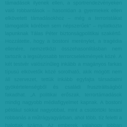
támadások ilyenek ellen, a sportrendezvényeken
való robbantások – hasonlóan a gyermekek ellen
elkövetett támadásokhoz – még a terroristákat
támogatók körében sem népszerűek” – nyilatkozta
lapunknak Tálas Péter biztonságpolitikai szakértő.
Hozzátette, hogy a bostoni merénylet, a tragédia
ellenére, nemzetközi összehasonlításban nem
tartozik a legsúlyosabb terrorcselekmények közé. A
két testvér valószínűleg inkább a magányos farkas
típusú elkövetők közé sorolható, akik mögött nem
áll szervezet, tettük inkább egyfajta társadalmi
gyökértelenségből és családi frusztráltságból
fakadhat. „A politikai erőszak, terrortámadások
mindig nagyobb médiafigyelmet kapnak. A bostoni
például sokkal nagyobbat, mint a csütörtöki texasi
robbanás a műtrágyagyárban, ahol több, tíz feletti a
halottak száma. Az emberek valahogy jobban