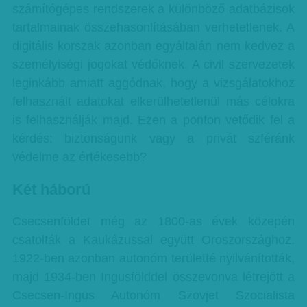
számítógépes rendszerek a különböző adatbázisok
tartalmainak összehasonlításában verhetetlenek. A
digitális korszak azonban egyáltalán nem kedvez a
személyiségi jogokat védőknek. A civil szervezetek
leginkább amiatt aggódnak, hogy a vizsgálatokhoz
felhasznált adatokat elkerülhetetlenül más célokra
is felhasználják majd. Ezen a ponton vetődik fel a
kérdés: biztonságunk vagy a privát szféránk
védelme az értékesebb?
Két háború
Csecsenföldet még az 1800-as évek közepén
csatolták a Kaukázussal együtt Oroszországhoz.
1922-ben azonban autonóm területté nyilvánították,
majd 1934-ben Ingusfölddel összevonva létrejött a
Csecsen-Ingus Autonóm Szovjet Szocialista