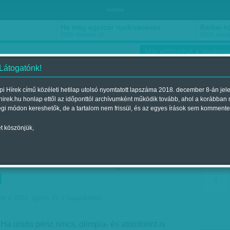
hirdetés
Ha még egyszer nyolcvanéves…
Barbie-h
2018. március 16.
2018. márci
Már előfizethet a Vasárnap
 Látogatónk!
i Hírek című közéleti hetilap utolsó nyomtatott lapszáma 2018. december 8-án jel
hirek.hu honlap ettől az időponttól archívumként működik tovább, ahol a korábban
ókusz
Szerintem
Ízlés
Sport
égi módon kereshetők, de a tartalom nem frissül, és az egyes írások sem kommente
t köszönjük,
ít, a kegyencek éhesek,
ondhat le az olimpiáról
l
nt a 2017. április 15.-i lapszámban
Ha uniós pénz nincs, olimpia- és atomforint is