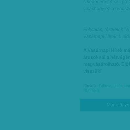
sikertörténetet kell pr
Csakhogy ez a rendsze
Folytatás, részletek "A
Vasárnapi Hírek 4. old
A Vasárnapi Hírek má
árusoknál a hétvégén 
megvásárolható. Elő
visszük!
Címkék:
Fókusz
,
uniós tá
NOlimpia
Már előfize