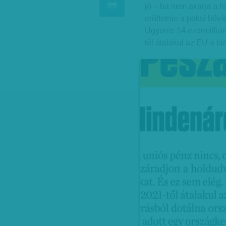
jó – ha nem akarja a h
erőltetnie a paksi bőví
Ugyanis 14 ezermilliárd
től átalakul az EU-s t