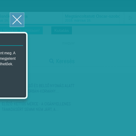
ősnők nőnapra
Megtáncoltatott Oscar-szobor
us 16.
2018. március 16.
i Hírekre, kattintson!
Kutatás
magyar
ent meg. A
start
 megjelent
Keresés
lhetőek.
stop
KÖVETKEZŐ:
KÜLSŐ ÉS BELSŐ NYOMÁS ALATT
HÁTRÁLNAK. AZ ORBÁN-KORMÁNY…
ELŐZŐ:
KETTŐS MÉRCE - A CIGÁNYELLENES
TÁMADÁSÉRT SEMMI NEM JÁRT, A…