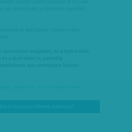
odukálni, hiszen a pénz visszajár az EU-nak.
r sok pénzt kivesz a holdudvar zsebéből.
 pénznek be kell folynia" címmel a friss
alán
r szombaton megjelent, és a nyitva tartó
és a jövő héten is, péntekig
fizetőinknek már szombaton házhoz
mogatás
,
Európai Unió
,
Paks
,
budapesti olimpia -
thet a Vasárnapi Hírekre, kattintson!