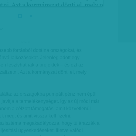
/2
hirdetes
sebb forrásból dotálna országokat, és
nvállalkozásokat. Jelenleg adott egy
sen leszívhatnak a projektek – és ezt az
afizetni. Azt a kormányzat dönti el, mely
lálta: az országokba pumpált pénz nem épül
avítja a termelékenységet. Így az új módi már
nem a célzott támogatás, amit közvetlenül
k meg, és amit vissza kell fizetni,
szisztéma megakadályozza, hogy túlárazzák a
eljesítési ügyeskedéseket, illetve valódi