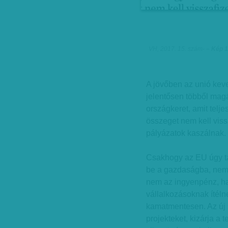
VH, 2017. 15. szám
-
– Kép 1
A jövőben az unió keve
jelentősen többől magá
országkeret, amit telje
összeget nem kell vissz
pályázatok kaszálnak.
Csakhogy az EU úgy ta
be a gazdaságba, nem j
nem az ingyenpénz, ha
vállalkozásoknak ítélne
kamatmentesen. Az új 
projekteket, kizárja a t