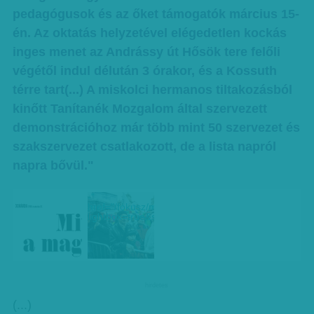
pedagógusok és az őket támogatók március 15-
én. Az oktatás helyzetével elégedetlen kockás
inges menet az Andrássy út Hősök tere felőli
végétől indul délután 3 órakor, és a Kossuth
térre tart(...) A miskolci hermanos tiltakozásból
kinőtt Tanítanék Mozgalom által szervezett
demonstrációhoz már több mint 50 szervezet és
szakszervezet csatlakozott, de a lista napról
napra bővül."
-"
href="/fokusz/mit_kivan_a_magyar_marcius_15_aj
lightbox=true&sz=1">
hirdetes
(...)