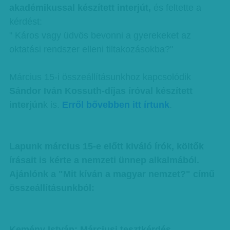
akadémikussal készített interjút,
és feltette a
kérdést:
" Káros vagy üdvös bevonni a gyerekeket az
oktatási rendszer elleni tiltakozásokba?"
Március 15-i összeállításunkhoz kapcsolódik
Sándor Iván Kossuth-díjas íróval készített
interjún
k is.
Erről bővebben itt írtunk
.
Lapunk március 15-e előtt kiváló írók, költők
írásait is kérte a nemzeti ünnep alkalmából.
Ajánlónk a "Mit kíván a magyar nemzet?" című
összeállításunkból:
Kemény István: Márciusi tesztkérdés