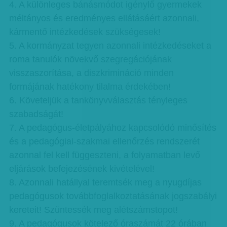
4. A különleges bánásmódot igénylő gyermekek
méltányos és eredményes ellátásáért azonnali,
kármentő intézkedések szükségesek!
5. A kormányzat tegyen azonnali intézkedéseket a
roma tanulók növekvő szegregációjának
visszaszorítása, a diszkrimináció minden
formájának hatékony tilalma érdekében!
6. Követeljük a tankönyvválasztás tényleges
szabadságát!
7. A pedagógus-életpályához kapcsolódó minősítés
és a pedagógiai-szakmai ellenőrzés rendszerét
azonnal fel kell függeszteni, a folyamatban levő
eljárások befejezésének kivételével!
8. Azonnali hatállyal teremtsék meg a nyugdíjas
pedagógusok továbbfoglalkoztatásának jogszabályi
kereteit! Szüntessék meg alétszámstopot!
9. A pedagógusok kötelező óraszámát 22 órában