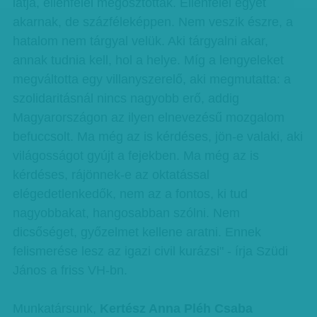
látja, ellenfelei megosztottak. Ellenfelei egyet
akarnak, de százféleképpen. Nem veszik észre, a
hatalom nem tárgyal velük. Aki tárgyalni akar,
annak tudnia kell, hol a helye. Míg a lengyeleket
megváltotta egy villanyszerelő, aki megmutatta: a
szolidaritásnál nincs nagyobb erő, addig
Magyarországon az ilyen elnevezésű mozgalom
befuccsolt. Ma még az is kérdéses, jön-e valaki, aki
világosságot gyújt a fejekben. Ma még az is
kérdéses, rájönnek-e az oktatással
elégedetlenkedők, nem az a fontos, ki tud
nagyobbakat, hangosabban szólni. Nem
dicsőséget, győzelmet kellene aratni. Ennek
felismerése lesz az igazi civil kurázsi" - írja Szüdi
János a friss VH-bn.
Munkatársunk,
Kertész Anna Pléh Csaba