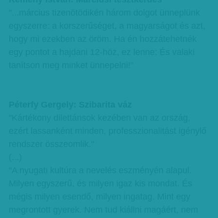
"...március tizenötödikén három dolgot ünneplünk
egyszerre: a korszerűséget, a magyarságot és azt,
hogy mi ezekben az öröm. Ha én hozzátehetnék
egy pontot a hajdani 12-höz, ez lenne: És valaki
tanítson meg minket ünnepelni!"
Péterfy Gergely: Szibarita váz
"Kártékony dilettánsok kezében van az ország,
ezért lassanként minden, professzionalitást igénylő
rendszer összeomlik."
(...)
"A nyugati kultúra a nevelés eszményén alapul.
Milyen egyszerű, és milyen igaz kis mondat. És
mégis milyen esendő, milyen ingatag. Mint egy
megrontott gyerek. Nem tud kiállni magáért, nem