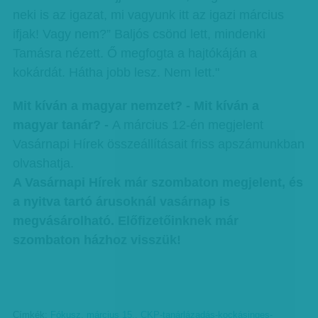
neki is az igazat, mi vagyunk itt az igazi március
ifjak! Vagy nem?” Baljós csönd lett, mindenki
Tamásra nézett. Ő megfogta a hajtókáján a
kokárdát. Hátha jobb lesz. Nem lett."
Mit kíván a magyar nemzet? - Mit kíván a
magyar tanár? -
A március 12-én megjelent
Vasárnapi Hírek összeállításait friss apszámunkban
olvashatja.
A Vasárnapi Hírek már szombaton megjelent, és
a nyitva tartó árusoknál vasárnap is
megvásárolható. Előfizetőinknek már
szombaton házhoz visszük!
Címkék:
Fókusz
,
március 15.
,
CKP-tanárlázadás-kockásinges-