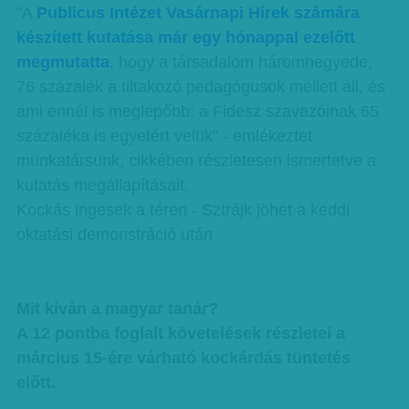
"A
Publicus Intézet Vasárnapi Hírek számára
készített kutatása már egy hónappal ezelőtt
megmutatta
, hogy a társadalom háromnegyede,
76 százalék a tiltakozó pedagógusok mellett áll, és
ami ennél is meglepőbb: a Fidesz szavazóinak 65
százaléka is egyetért velük" - emlékeztet
munkatársunk, cikkében részletesen ismertetve a
kutatás megállapításait.
Kockás ingesek a téren - Sztrájk jöhet a keddi
oktatási demonstráció után
Mit kíván a magyar tanár?
A 12 pontba foglalt követelések részletei a
március 15-ére várható kockárdás tüntetés
előtt.