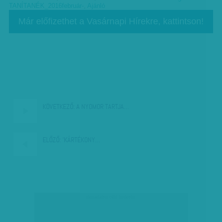
TANÍTANÉK_2016február-
,
Ajánló
Már előfizethet a Vasárnapi Hírekre, kattintson!
KÖVETKEZŐ:
A NYOMOR TARTJA…
ELŐZŐ:
'KÁRTÉKONY…
társadalmi célú hirdetés