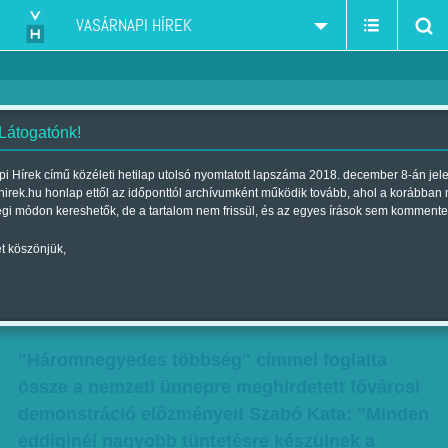
VASÁRNAPI HÍREK
 Látogatónk!
Minden eddiginél nagyobb
i Hírek című közéleti hetilap utolsó nyomtatott lapszáma 2018. december 8-án jel
hirek.hu honlap ettől az időponttól archívumként működik tovább, ahol a korábban
tüntetésre készülnek március
égi módon kereshetők, de a tartalom nem frissül, és az egyes írások sem kommente
15-én - Óriási többség áll
t köszönjük,
mögöttük
Szerző:
VH ajánló
| Megjelent a 2016. március 12.-i lapszámban
"Háromnegyedes többség" címmel foglalta
össze a nemzeti ünnepre meghirdetett fővárosi
demonstráció előzményeit Szabó Kata: "Minden
eddiginél nagyobb tüntetésre készülnek a