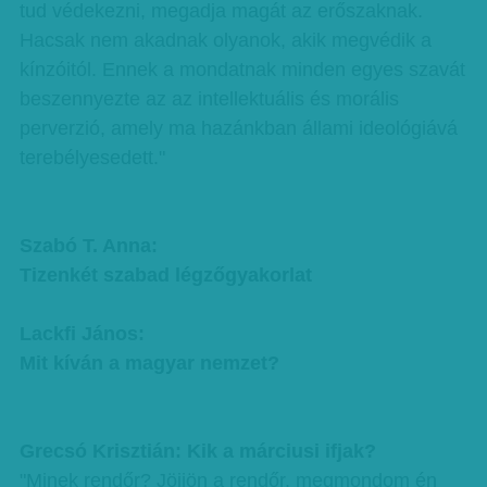
tud védekezni, megadja magát az erőszaknak.
Hacsak nem akadnak olyanok, akik megvédik a
kínzóitól. Ennek a mondatnak minden egyes szavát
beszennyezte az az intellektuális és morális
perverzió, amely ma hazánkban állami ideológiává
terebélyesedett."
Szabó T. Anna:
Tizenkét szabad légzőgyakorlat
Lackfi János:
Mit kíván a magyar nemzet?
Grecsó Krisztián: Kik a márciusi ifjak?
"Minek rendőr? Jöjjön a rendőr, megmondom én