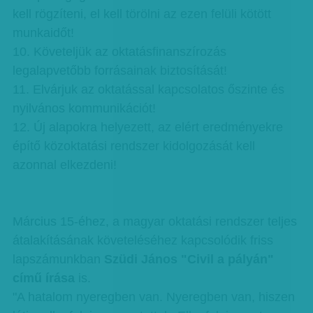
kell rögzíteni, el kell törölni az ezen felüli kötött
munkaidőt!
10. Követeljük az oktatásfinanszírozás
legalapvetőbb forrásainak biztosítását!
11. Elvárjuk az oktatással kapcsolatos őszinte és
nyilvános kommunikációt!
12. Új alapokra helyezett, az elért eredményekre
építő közoktatási rendszer kidolgozását kell
azonnal elkezdeni!
Március 15-éhez, a magyar oktatási rendszer teljes
átalakításának követeléséhez kapcsolódik friss
lapszámunkban
Szüdi János "Civil a pályán"
című írása
is.
"A hatalom nyeregben van. Nyeregben van, hiszen