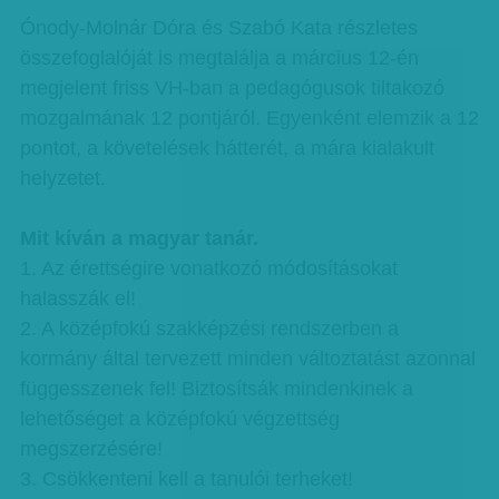
Ónody-Molnár Dóra és Szabó Kata részletes
összefoglalóját is megtalálja a március 12-én
megjelent friss VH-ban a pedagógusok tiltakozó
mozgalmának 12 pontjáról. Egyenként elemzik a 12
pontot, a követelések hátterét, a mára kialakult
helyzetet.
Mit kíván a magyar tanár.
1. Az érettségire vonatkozó módosításokat
halasszák el!
2. A középfokú szakképzési rendszerben a
kormány által tervezett minden változtatást azonnal
függesszenek fel! Biztosítsák mindenkinek a
lehetőséget a középfokú végzettség
megszerzésére!
3. Csökkenteni kell a tanulói terheket!