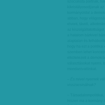
szocialista pártnak, 
kikristályosodjanak az
kormányoldal a demokrá
abban, hogy világossá
elvont, távoli, alkotm
az kiszolgáltatottságot
a hatalom bárkivel bár
alaptalan és felháborí
hogy ha ezt a politikai 
szemben lehet koncepc
elkötelezett a demokrá
választásokat nyerni, 
mondanivalónkat.
– És mivel nyernek vál
visszacsinálnak?
– Társadalompolitikai, 
hiszen ma a kormány a