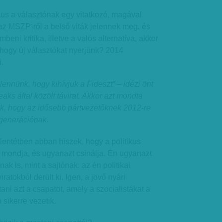
kus a választónak egy vitatkozó, magával
az MSZP-ről a belső viták jelennek meg, és
ni kritika, illetve a valós alternatíva, akkor
, hogy új választókat nyerjünk? 2014
i.
lennünk, hogy kihívjuk a Fideszt” – idézi önt
aks által közölt távirat. Akkor azt mondta
k, hogy az idősebb pártvezetőknek 2012-re
 generációnak.
llentétben abban hiszek, hogy a politikus
mondja, és ugyanazt csinálja. Én ugyanazt
k is, mint a sajtónak: az én politikai
atokból derült ki. Igen, a jövő nyári
llítani azt a csapatot, amely a szocialistákat a
sikerre vezetik.