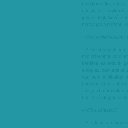
még korrigálni, vagy a 
e folytatni. Ténykérdé
jövővel foglalkozó, ne
marcangoló pártnak kel
– Mégis mitől lesznek 
– A kulcsmondat: nem a m
miniszterelnök köre ar
kérdése, és nekünk iga
a nép ezt nem értékelte
van, sem politikailag,
hogy most már abba kén
amilyen határozottan a
hitelesség legfontosab
– Mik a válaszok?
– A Fidesz-kormányzás