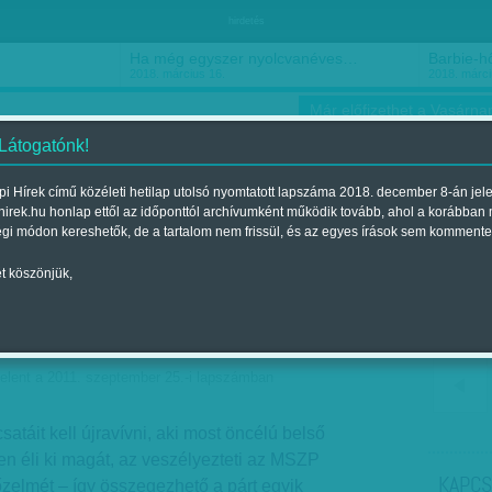
hirdetés
Ha még egyszer nyolcvanéves…
Barbie-h
2018. március 16.
2018. márci
Már előfizethet a Vasárnap
 Látogatónk!
i Hírek című közéleti hetilap utolsó nyomtatott lapszáma 2018. december 8-án jel
hirek.hu honlap ettől az időponttól archívumként működik tovább, ahol a korábban
ókusz
Szerintem
Ízlés
Sport
égi módon kereshetők, de a tartalom nem frissül, és az egyes írások sem kommente
t köszönjük,
MSZP 2014-es esélyérôl
elent a 2011. szeptember 25.-i lapszámban
satáit kell újravívni, aki most öncélú belső
ben éli ki magát, az veszélyezteti az MSZP
KAPCS
zelmét – így összegezhető a párt egyik