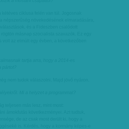
özik a mostani csapattól?
 kétéves ciklusa felén van túl. Jogosnak
t a népszerűség növekedésének elmaradására,
a választások, és a Fideszben csalódott
 rögtön másnap szocialista szavazók. Ez egy
és volt az elmúlt egy évben, a következőben
lkalmasnak tartja arra, hogy a 2014-es
a pártot?
még nem tudok válaszolni. Majd jövő nyáron.
élyekről. Mi a helyzet a programmal?
g teljesen más lesz, mint most:
áni ámokfutás következményei. Azt tudtuk,
nsége, de az csak most derült ki, hogy a
ggéseké is. Kérdés, hogy a kormány képes-e