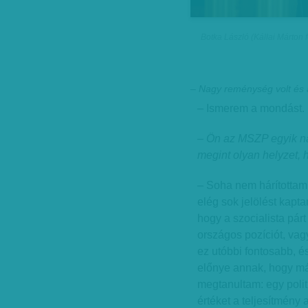
Botka László (Kállai Márton f
– Nagy reménység volt és 
– Ismerem a mondást. 
– Ön az MSZP egyik na
megint olyan helyzet, 
– Soha nem hárítottam e
elég sok jelölést kapt
hogy a szocialista párt
országos pozíciót, va
ez utóbbi fontosabb, és
előnye annak, hogy már
megtanultam: egy poli
értéket a teljesítmény