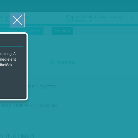
ősnők nőnapra
Megtáncoltatott Oscar-szobor
us 16.
2018. március 16.
i Hírekre, kattintson!
Kutatás
ent meg. A
start
 megjelent
Keresés
lhetőek.
stop
KÖVETKEZŐ:
HITELES HELYZETEK
ELŐZŐ:
LUMP VEZET A GOLGOTÁRA
OLÓDÓ CIKKEK