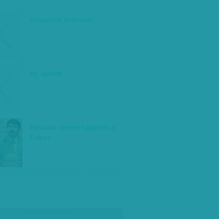
Beszédes évforduló
Az ajánlat
Betonba öntené hatalmát a
Fidesz
társadalmi célú hirdetés