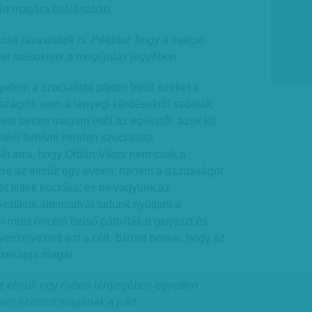
árt magára találásában.
k javaslataik is. Például, hogy a frakció
yüket másoknak a megújulás jegyében.
elem a szocialista párton belül ezeket a
rszágról, nem a lényegi kérdésekről szólnak.
ávol tartom magam ettől az egésztől, azok jól
tném felhívni minden szocialista
mét arra, hogy Orbán Viktor nem csak a
kre az elmúlt egy évben, hanem a gazdaságot
ét tették kockára, és mi vagyunk az
ratikus alternatívát tudunk nyújtani a
 most öncélú belső pártvitákat gerjeszt és
 veszélyezteti ezt a célt. Bízom benne, hogy az
zekapja magát.
az elmúlt egy évben lényegében egyetlen
sem szerzett magának a párt.