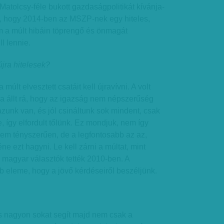
Matolcsy-féle bukott gazdaságpolitikát kívánja-
s, hogy 2014-ben az MSZP-nek egy hiteles,
m a múlt hibáin töprengő és önmagát
l lennie.
újra hitelesek?
últ elvesztett csatáit kell újravívni. A volt
ra állt rá, hogy az igazság nem népszerűség
zunk van, és jól csináltunk sok mindent, csak
, így elfordult tőlünk. Ez mondjuk, nem így
 sem tényszerűen, de a legfontosabb az az,
e ezt hagyni. Le kell zárni a múltat, mint
 magyar választók tették 2010-ben. A
b eleme, hogy a jövő kérdéseiről beszéljünk.
 nagyon sokat segít majd nem csak a