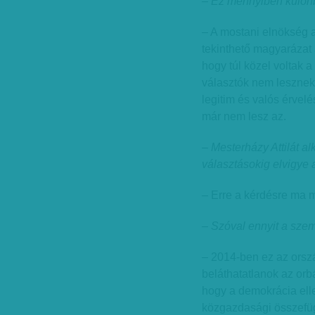
– Ez mennyiben különb
– A mostani elnökség a
tekinthető magyaráza
hogy túl közel voltak 
választók nem lesznek
legitim és valós érvel
már nem lesz az.
– Mesterházy Attilát a
választásokig elvigye 
– Erre a kérdésre ma 
– Szóval ennyit a szem
– 2014-ben ez az orszá
beláthatatlanok az orb
hogy a demokrácia elle
közgazdasági összefü