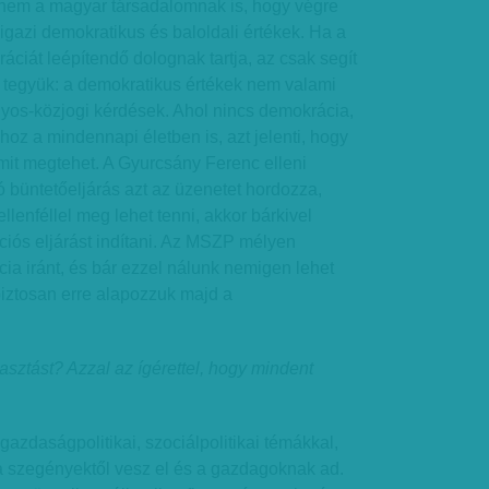
hanem a magyar társadalomnak is, hogy végre
 igazi demokratikus és baloldali értékek. Ha a
ciát leépítendő dolognak tartja, az csak segít
 tegyük: a demokratikus értékek nem valami
ányos-közjogi kérdések. Ahol nincs demokrácia,
 hoz a mindennapi életben is, azt jelenti, hogy
mit megtehet. A Gyurcsány Ferenc elleni
tó büntetőeljárás azt az üzenetet hordozza,
ellenféllel meg lehet tenni, akkor bárkivel
iós eljárást indítani. Az MSZP mélyen
cia iránt, és bár ezzel nálunk nemigen lehet
biztosan erre alapozzuk majd a
asztást? Azzal az ígérettel, hogy mindent
gazdaságpolitikai, szociálpolitikai témákkal,
 szegényektől vesz el és a gazdagoknak ad.