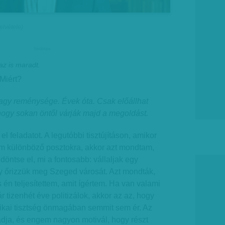
elvétele)
hirdetes
az is maradt.
Miért?
gy reménysége. Évek óta. Csak előállhat
hogy sokan öntől várják majd a megoldást.
l feladatot. A legutóbbi tisztújításon, amikor
am különböző posztokra, akkor azt mondtam,
 döntse el, mi a fontosabb: vállaljak egy
gy őrizzük meg Szeged városát. Azt mondták,
 én teljesítettem, amit ígértem. Ha van valami
 tizenhét éve politizálok, akkor az az, hogy
tikai tisztség önmagában semmit sem ér. Az
 adja, és engem nagyon motivál, hogy részt