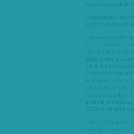
vegyek a szocialista p
– Egyeseknek már vanna
tagjai adják át a hel
– Nagyon keserűen figy
vitákat, mert nem az o
Akik úgy látják, hogy t
látják. Ezúton is szere
politikustársam figyel
demokráciát vágta tön
is. Magyarország jövőj
egyetlenek, akik demok
Fidesszel szemben. Aki
ebben éli ki magát, az
MSZP minél előbb öss
– Ideje volna, hiszen 
bizonytalan szavazót 