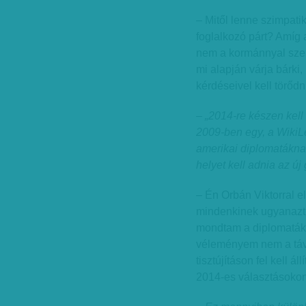
– Mitől lenne szimpati
foglalkozó párt? Amíg 
nem a kormánnyal szembe
mi alapján várja bárki
kérdéseivel kell törődn
– „2014-re készen kell 
2009-ben egy, a WikiLe
amerikai diplomatákna
helyet kell adnia az új
– Én Orbán Viktorral e
mindenkinek ugyanazt 
mondtam a diplomatákna
véleményem nem a távir
tisztújításon fel kell á
2014-es választásokon 