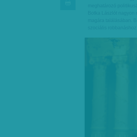
meghatározó politiku
Botka Lászlót nagyon 
magára találásában. Be
szociális robbanáshoz