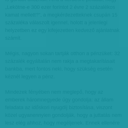
„Lekötne-e 300 ezer forintot 2 évre 2 százalékos
kamat mellett?”, a megkérdezetteknek csupán 15
százaléka válaszolt igennel, holott a jelenlegi
helyzetben ez egy kifejezetten kedvező ajánlatnak
számít.
Mégis, nagyon sokan tartják otthon a pénzüket: 32
százalék egyáltalán nem rakja a megtakarításait
bankba, mert fontos neki, hogy szükség esetén
kéznél legyen a pénz.
Mindezek fényében nem meglepő, hogy az
emberek háromnegyede úgy gondolja: az állam
feladata az időskori nyugdíj biztosítása, viszont
közel ugyanennyien gondolják, hogy a juttatás nem
lesz elég ahhoz, hogy megéljenek. Ennek ellenére