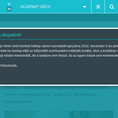
VASÁRNAPI HÍREK
 Látogatónk!
Nem tudnak félretenni
i Hírek című közéleti hetilap utolsó nyomtatott lapszáma 2018. december 8-án jel
hirek.hu honlap ettől az időponttól archívumként működik tovább, ahol a korábban
Szerző:
Munkatársunktól
| Megjelent a 2017. november 11.-i
égi módon kereshetők, de a tartalom nem frissül, és az egyes írások sem kommente
lapszámban
t köszönjük,
Tudják, hogy nem lesz elég a nyugdíjuk,
mégsem képesek a magyarok félretenni az idős
éveikre. Az emberek nagy részének egyáltalán
nincs megtakarítása, pedig az átlagbérek
növekednek.