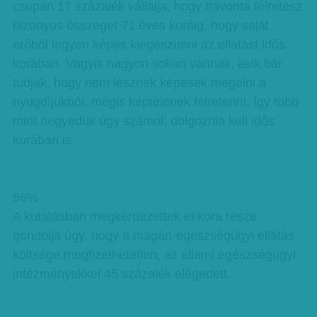
csupán 17 százalék vállalja, hogy havonta félretesz
bizonyos összeget 71 éves koráig, hogy saját
erőből legyen képes kiegészíteni az ellátást idős
korában. Vagyis nagyon sokan vannak, akik bár
tudják, hogy nem lesznek képesek megélni a
nyugdíjukból, mégis képtelenek félretenni, így több
mint negyedük úgy számol: dolgoznia kell idős
korában is.
56%
A kutatásban megkérdezettek ekkora része
gondolja úgy, hogy a magán-egészségügyi ellátás
költsége megfizethetetlen, az állami egészségügyi
intézményekkel 45 százalék elégedett.