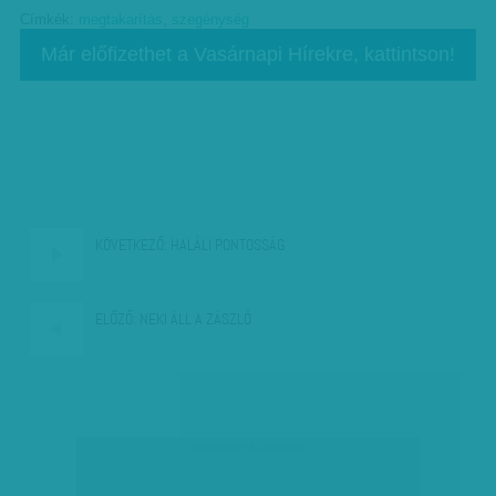
Címkék:
megtakarítás
,
szegénység
Már előfizethet a Vasárnapi Hírekre, kattintson!
KÖVETKEZŐ:
HALÁLI PONTOSSÁG
ELŐZŐ:
NEKI ÁLL A ZÁSZLÓ
társadalmi célú hirdetés