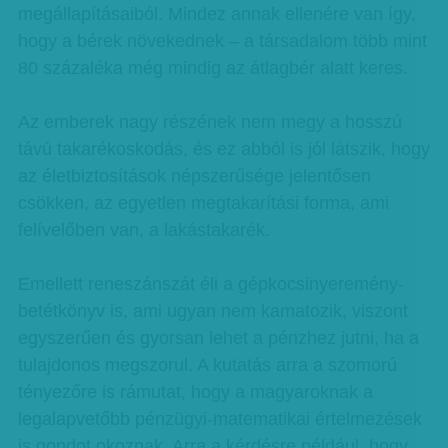
megállapításaiból. Mindez annak ellenére van így,
hogy a bérek növekednek – a társadalom több mint
80 százaléka még mindig az átlagbér alatt keres.
Az emberek nagy részének nem megy a hosszú
távú takarékoskodás, és ez abból is jól látszik, hogy
az életbiztosítások népszerűsége jelentősen
csökken, az egyetlen megtakarítási forma, ami
felívelőben van, a lakástakarék.
Emellett reneszánszát éli a gépkocsinyeremény-
betétkönyv is, ami ugyan nem kamatozik, viszont
egyszerűen és gyorsan lehet a pénzhez jutni, ha a
tulajdonos megszorul. A kutatás arra a szomorú
tényezőre is rámutat, hogy a magyaroknak a
legalapvetőbb pénzügyi-matematikai értelmezések
is gondot okoznak. Arra a kérdésre például, hogy