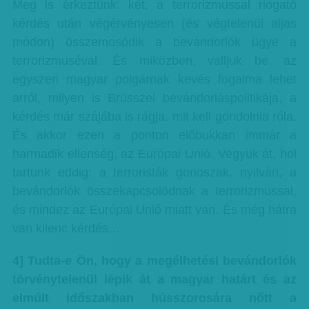
Meg is érkeztünk: két, a terrorizmussal riogató
kérdés után végérvényesen (és végtelenül aljas
módon) összemosódik a bevándorlók ügye a
terrorizmuséval. És miközben, valljuk be, az
egyszeri magyar polgárnak kevés fogalma lehet
arról, milyen is Brüsszel bevándorláspolitikája, a
kérdés már szájába is rágja, mit kell gondolnia róla.
És akkor ezen a ponton előbukkan immár a
harmadik ellenség, az Európai Unió. Vegyük át, hol
tartunk eddig: a terroristák gonoszak, nyilván, a
bevándorlók összekapcsolódnak a terrorizmussal,
és mindez az Európai Unió miatt van. És még hátra
van kilenc kérdés…
4] Tudta-e Ön, hogy a megélhetési bevándorlók
törvénytelenül lépik át a magyar határt és az
elmúlt időszakban hússzorosára nőtt a