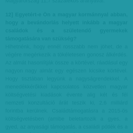
Magyarország 11,7 százalékos arányával.
12] Egyetért-e Ön a magyar kormánnyal abban,
hogy a bevándorlás helyett inkább a magyar
családok és a születendő gyermekek
támogatására van szükség?
Hihetnénk, hogy ennél rosszabb nem jöhet, de a
végére megérkezik a tökéletesen gonosz álkérdés.
Az almát hasonlítják össze a körtével, ráadásul egy
nagyon nagy almát egy egészen kicsike körtével.
Hogy tisztában legyünk a nagyságrendekkel. A
menedékkérőkkel kapcsolatos közvetlen magyar
költségvetési kiadások évente alig két és fél
nemzeti konzultáció árát teszik ki, 2,6 milliárd
forintba kerülnek. Családtámogatásra a 2015-ös
költségvetésben (amibe beletartozik a gyes, a
gyed, az anyasági támogatás, a családi pótlék és a