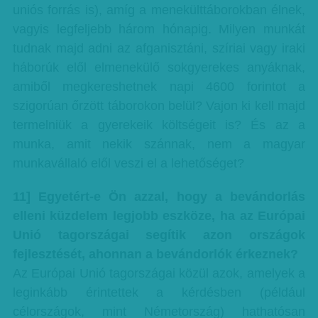
uniós forrás is), amíg a menekülttáborokban élnek,
vagyis legfeljebb három hónapig. Milyen munkát
tudnak majd adni az afganisztáni, szíriai vagy iraki
háborúk elől elmenekülő sokgyerekes anyáknak,
amiből megkereshetnek napi 4600 forintot a
szigorúan őrzött táborokon belül? Vajon ki kell majd
termelniük a gyerekeik költségeit is? És az a
munka, amit nekik szánnak, nem a magyar
munkavállaló elől veszi el a lehetőséget?
11] Egyetért-e Ön azzal, hogy a bevándorlás
elleni küzdelem legjobb eszköze, ha az Európai
Unió tagországai segítik azon országok
fejlesztését, ahonnan a bevándorlók érkeznek?
Az Európai Unió tagországai közül azok, amelyek a
leginkább érintettek a kérdésben (például
célországok, mint Németország) hathatósan