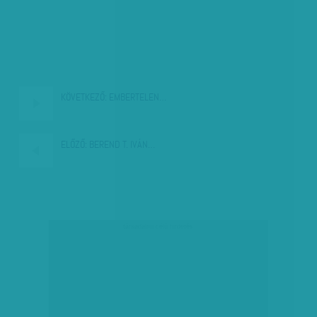
KÖVETKEZŐ:
EMBERTELEN…
ELŐZŐ:
BEREND T. IVÁN…
társadalmi célú hirdetés