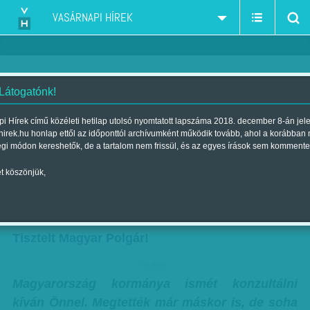
VASÁRNAPI HÍREK
 Látogatónk!
Nemzeti manipuláció a
i Hírek című közéleti hetilap utolsó nyomtatott lapszáma 2018. december 8-án jel
hirek.hu honlap ettől az időponttól archívumként működik tovább, ahol a korábban
bevándorlásról és a
égi módon kereshetők, de a tartalom nem frissül, és az egyes írások sem kommente
terrorizmusról
t köszönjük,
Szerző:
Diószegi-Horváth Nóra
| Megjelent a 2015. május 02.-i
lapszámban
Tisztelt Magyar Polgár!
hirdetes
Magyarország kormánya ismét konzultálni
kíván Önnel. Megtették már máskor is, de soha