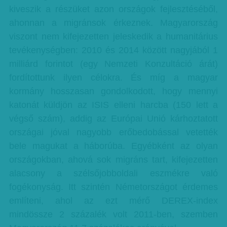
kiveszik a részüket azon országok fejlesztéséből,
ahonnan a migránsok érkeznek. Magyarország
viszont nem kifejezetten jeleskedik a humanitárius
tevékenységben: 2010 és 2014 között nagyjából 1
milliárd forintot (egy Nemzeti Konzultáció árát)
fordítottunk ilyen célokra. És míg a magyar
kormány hosszasan gondolkodott, hogy mennyi
katonát küldjön az ISIS elleni harcba (150 lett a
végső szám), addig az Európai Unió kárhoztatott
országai jóval nagyobb erőbedobással vetették
bele magukat a háborúba. Egyébként az olyan
országokban, ahová sok migráns tart, kifejezetten
alacsony a szélsőjobboldali eszmékre való
fogékonyság. Itt szintén Németországot érdemes
említeni, ahol az ezt mérő DEREX-index
mindössze 2 százalék volt 2011-ben, szemben