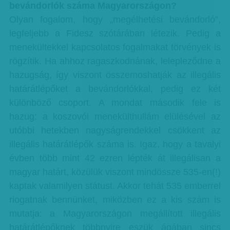
bevándorlók száma Magyarországon?
Olyan fogalom, hogy „megélhetési bevándorló”,
legfeljebb a Fidesz szótárában létezik. Pedig a
menekültekkel kapcsolatos fogalmakat törvények is
rögzítik. Ha ahhoz ragaszkodnának, lelepleződne a
hazugság, így viszont összemoshatják az illegális
határátlépőket a bevándorlókkal, pedig ez két
különböző csoport. A mondat második fele is
hazug: a koszovói menekülthullám elülésével az
utóbbi hetekben nagyságrendekkel csökkent az
illegális határátlépők száma is. Igaz, hogy a tavalyi
évben több mint 42 ezren lépték át illegálisan a
magyar határt, közülük viszont mindössze 535-en(!)
kaptak valamilyen státust. Akkor tehát 535 emberrel
riogatnak bennünket, miközben ez a kis szám is
mutatja: a Magyarországon megállított illegális
határátlépőknek többnyire eszük ágában sincs