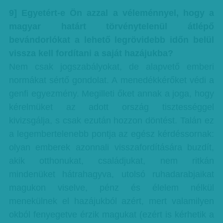
9] Egyetért-e Ön azzal a véleménnyel, hogy a
magyar határt törvénytelenül átlépő
bevándorlókat a lehető legrövidebb időn belül
vissza kell fordítani a saját hazájukba?
Nem csak jogszabályokat, de alapvető emberi
normákat sértő gondolat. A menedékkérőket védi a
genfi egyezmény. Megilleti őket annak a joga, hogy
kérelmüket az adott ország tisztességgel
kivizsgálja, s csak ezután hozzon döntést. Talán ez
a legembertelenebb pontja az egész kérdéssornak:
olyan emberek azonnali visszafordítására buzdít,
akik otthonukat, családjukat, nem ritkán
mindenüket hátrahagyva, utolsó ruhadarabjaikat
magukon viselve, pénz és élelem nélkül
menekülnek el hazájukból azért, mert valamilyen
okból fenyegetve érzik magukat (ezért is kérhetik a