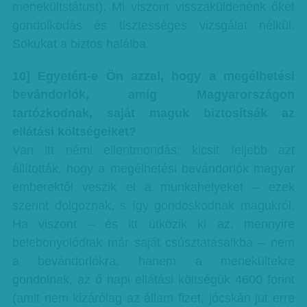
menekültstátust). Mi viszont visszaküldenénk őket
gondolkodás és tisztességes vizsgálat nélkül.
Sokukat a biztos halálba.
10] Egyetért-e Ön azzal, hogy a megélhetési
bevándorlók, amíg Magyarországon
tartózkodnak, saját maguk biztosítsák az
ellátási költségeiket?
Van itt némi ellentmondás: kicsit feljebb azt
állították, hogy a megélhetési bevándorlók magyar
emberektől veszik el a munkahelyeket – ezek
szerint dolgoznak, s így gondoskodnak magukról.
Ha viszont – és itt ütközik ki az, mennyire
belebonyolódtak már saját csúsztatásaikba – nem
a bevándorlókra, hanem a menekültekre
gondolnak, az ő napi ellátási költségük 4600 forint
(amit nem kizárólag az állam fizet, jócskán jut erre