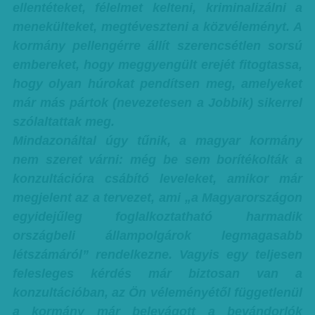
ellentéteket, félelmet kelteni, kriminalizálni a
menekülteket, megtéveszteni a közvéleményt. A
kormány pellengérre állít szerencsétlen sorsú
embereket, hogy meggyengült erejét fitogtassa,
hogy olyan húrokat pendítsen meg, amelyeket
már más pártok (nevezetesen a Jobbik) sikerrel
szólaltattak meg.
Mindazonáltal úgy tűnik, a magyar kormány
nem szeret várni: még be sem borítékolták a
konzultációra csábító leveleket, amikor már
megjelent az a tervezet, ami „a Magyarországon
egyidejűleg foglalkoztatható harmadik
országbeli állampolgárok legmagasabb
létszámáról” rendelkezne. Vagyis egy teljesen
felesleges kérdés már biztosan van a
konzultációban, az Ön véleményétől függetlenül
a kormány már belevágott a bevándorlók