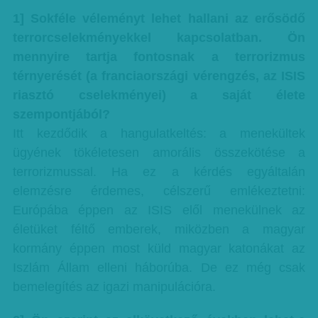
1] Sokféle véleményt lehet hallani az erősödő
terrorcselekményekkel kapcsolatban. Ön
mennyire tartja fontosnak a terrorizmus
térnyerését (a franciaországi vérengzés, az ISIS
riasztó cselekményei) a saját élete
szempontjából?
Itt kezdődik a hangulatkeltés: a menekültek
ügyének tökéletesen amorális összekötése a
terrorizmussal. Ha ez a kérdés egyáltalán
elemzésre érdemes, célszerű emlékeztetni:
Európába éppen az ISIS elől menekülnek az
életüket féltő emberek, miközben a magyar
kormány éppen most küld magyar katonákat az
Iszlám Állam elleni háborúba. De ez még csak
bemelegítés az igazi manipulációra.