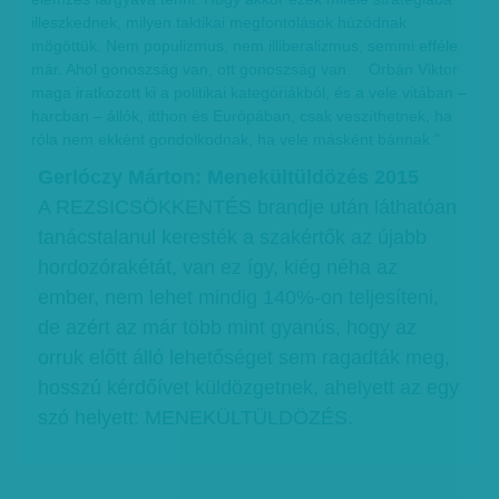
illeszkednek, milyen taktikai megfontolások húzódnak
mögöttük. Nem populizmus, nem illiberalizmus, semmi efféle
már. Ahol gonoszság van, ott gonoszság van. Orbán Viktor
maga iratkozott ki a politikai kategóriákból, és a vele vitában –
harcban – állók, itthon és Európában, csak veszíthetnek, ha
róla nem ekként gondolkodnak, ha vele másként bánnak."
Gerlóczy Márton: Menekültüldözés 2015
A REZSICSÖKKENTÉS brandje után láthatóan
tanácstalanul keresték a szakértők az újabb
hordozórakétát, van ez így, kiég néha az
ember, nem lehet mindig 140%-on teljesíteni,
de azért az már több mint gyanús, hogy az
orruk előtt álló lehetőséget sem ragadták meg,
hosszú kérdőívet küldözgetnek, ahelyett az egy
szó helyett: MENEKÜLTÜLDÖZÉS.