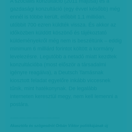
A szociális konzultáció (2011 májusa) és a
gazdasági konzultáció (egy évvel később) még
ennél is többe került, előbbit 1,1 millióan,
utóbbit 700 ezren küldték vissza. És akkor az
időközben küldött köszönő és tájékoztató
küldeményekről még nem is beszéltünk – eddig
minimum 6 milliárd forintot költött a kormány
levelezésre. Legutóbb a netadó miatt kezdtek
konzultációba (most először a társadalmi
igényre reagálva), a Deutsch Tamásnak
kiosztott feladat egyelőre inkább viccesnek
tűnik, mint hatékonynak. De legalább
interneten keresztül megy, nem kell lemenni a
postára.
------------------------------------------
Akasztófa és szögesdrót Orbán Viktor politikájának új