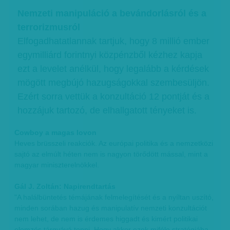
Nemzeti manipuláció a bevándorlásról és a
terrorizmusról
Elfogadhatatlannak tartjuk, hogy 8 millió ember
egymilliárd forintnyi közpénzből kézhez kapja
ezt a levelet anélkül, hogy legalább a kérdések
mögött megbújó hazugságokkal szembesüljön.
Ezért sorra vettük a konzultáció 12 pontját és a
hozzájuk tartozó, de elhallgatott tényeket is.
Cowboy a magas lovon
Heves brüsszeli reakciók. Az európai politika és a nemzetközi
sajtó az elmúlt héten nem is nagyon törődött mással, mint a
magyar miniszterelnökkel.
Gál J. Zoltán: Napirendtartás
"A halálbüntetés témájának felmelegítését és a nyíltan uszító,
minden sorában hazug és manipulatív nemzeti konzultációt
nem lehet, de nem is érdemes higgadt és kimért politikai
elemzés tárgyává tenni. Hogy akkor ezek miféle stratégiába