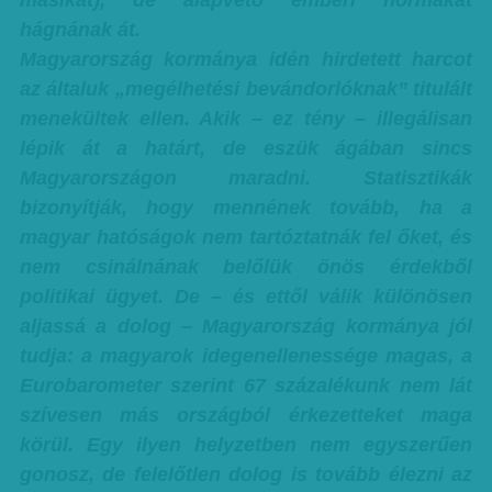
másikat), de alapvető emberi normákat
hágnának át.
Magyarország kormánya idén hirdetett harcot
az általuk „megélhetési bevándorlóknak” titulált
menekültek ellen. Akik – ez tény – illegálisan
lépik át a határt, de eszük ágában sincs
Magyarországon maradni. Statisztikák
bizonyítják, hogy mennének tovább, ha a
magyar hatóságok nem tartóztatnák fel őket, és
nem csinálnának belőlük önös érdekből
politikai ügyet. De – és ettől válik különösen
aljassá a dolog – Magyarország kormánya jól
tudja: a magyarok idegenellenessége magas, a
Eurobarometer szerint 67 százalékunk nem lát
szívesen más országból érkezetteket maga
körül. Egy ilyen helyzetben nem egyszerűen
gonosz, de felelőtlen dolog is tovább élezni az