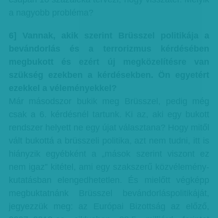
a nagyobb probléma?
6] Vannak, akik szerint Brüsszel politikája a
bevándorlás és a terrorizmus kérdésében
megbukott és ezért új megközelítésre van
szükség ezekben a kérdésekben. Ön egyetért
ezekkel a véleményekkel?
Már másodszor bukik meg Brüsszel, pedig még
csak a 6. kérdésnél tartunk. Ki az, aki egy bukott
rendszer helyett ne egy újat választana? Hogy mitől
vált bukottá a brüsszeli politika, azt nem tudni, itt is
hiányzik egyébként a „mások szerint viszont ez
nem igaz” kitétel, ami egy szakszerű közvélemény-
kutatásban elengedhetetlen. És mielőtt végképp
megbuktatnánk Brüsszel bevándorláspolitikáját,
jegyezzük meg: az Európai Bizottság az előző,