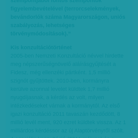
szempontjából fontos szempontok
figyelembevételével (terrorcselekmények,
bevándorlók száma Magyarországon, uniós
szabályozás, lehetséges
törvénymódosítások).”
Kis konzultációtörténet
2005-ben Nemzeti Konzultáció névvel hirdette
meg népszerűségnövelő aláírásgyűjtését a
Fidesz, még ellenzéki pártként. 1,5 millió
szignót gyűjtöttek. 2010-ben, kormányra
kerülve azonnal levelet küldtek 1,7 millió
nyugdíjasnak, a kérdés az volt, milyen
intézkedéseket várnak a kormánytól. Az első
igazi konzultáció 2011 tavaszán kezdődött, 8
millió levél ment, 920 ezret küldtek vissza. Az 1
milliárdos kérdéssor az új Alaptörvényről szólt.