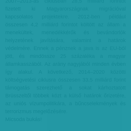
2007–2013-as ciklusban 28,5 milliárd forintot
fizetett ki Magyarországnak migrációval
kapcsolatos projektekre. 2012-ben például
összesen 4,2 milliárd forintot költött az állam a
menekültek, menedékkérők és bevándorlók
helyzetének javítására, valamint a határok
védelmére. Ennek a pénznek a java is az EU-ból
jött, és mindössze 25 százaléka a magyar
államkasszából. Az arány nagyjából minden évben
így alakul. A következő, 2014–2020 közötti
költségvetési ciklusra összesen 33,5 milliárd forint
támogatás szerezhető a sokat kárhoztatott
Brüsszeltől többek közt a külső határok őrizetére,
az uniós vízumpolitikára, a bűncselekmények és
terrorizmus megelőzésére.
Micsoda bukás!