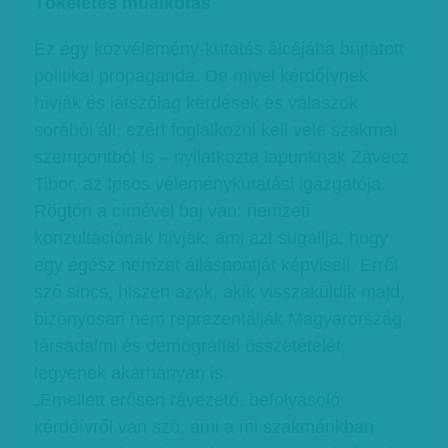
Tökéletes műalkotás
Ez egy közvélemény-kutatás álcájába bújtatott
politikai propaganda. De mivel kérdőívnek
hívják és látszólag kérdések és válaszok
sorából áll, ezért foglalkozni kell vele szakmai
szempontból is – nyilatkozta lapunknak Závecz
Tibor, az Ipsos véleménykutatási igazgatója.
Rögtön a címével baj van: nemzeti
konzultációnak hívják, ami azt sugallja, hogy
egy egész nemzet álláspontját képviseli. Erről
szó sincs, hiszen azok, akik visszaküldik majd,
bizonyosan nem reprezentálják Magyarország
társadalmi és demográfiai összetételét,
legyenek akárhányan is.
„Emellett erősen rávezető, befolyásoló
kérdőívről van szó, ami a mi szakmánkban