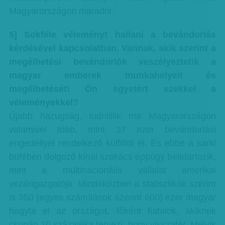
Magyarországon maradni.
5] Sokféle véleményt hallani a bevándorlás
kérdésével kapcsolatban. Vannak, akik szerint a
megélhetési bevándorlók veszélyeztetik a
magyar emberek munkahelyeit és
megélhetését! Ön egyetért ezekkel a
véleményekkel?
Újabb hazugság, tudniillik ma Magyarországon
valamivel több, mint 37 ezer bevándorlási
engedéllyel rendelkező külföldi él. És ebbe a sarki
büfében dolgozó kínai szakács éppúgy beletartozik,
mint a multinacionális vállalat amerikai
vezérigazgatója. Mindeközben a statisztikák szerint
is 350 (egyes számítások szerint 600) ezer magyar
hagyta el az országot, főként fiatalok, akiknek
csupán 10 százaléka tervezi, hogy visszatér. Melyik