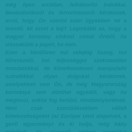
még ilyen orcátlan, felháborító indokkal.
Bevándorlásról és terrorizmusról kérdeznek,
arról, hogy Ön szerint ezen ügyekben mi a
teendő.
Mi ezzel a baj? Leginkább az, hogy a
magyar kormány cinkost csinál Önből, ha
visszaküldi a papírt, ha nem.
Ezen a kérdőíven hol velejéig hazug, hol
félrevezető, hol teljességgel szakmaiatlan
mondatokkal, de következetesen manipulatív
szándékkal olyan dolgokat kérdeznek,
amelyekben sem Ön, de még Magyarország
kormánya sem dönthet egyedül, vagy ha
megteszi, sokba fog kerülni, mindannyiunknak.
Nem csak szerződésekben vállalt
kötelezettségeket (az Európai Unió alapelveit, a
genfi egyezményt és ki tudja, még hány