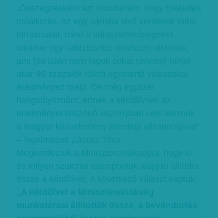
„Összegzésként azt mondanám, hogy tökéletes
műalkotás. Az egy irányba vivő kérdések mind
tartalmukat, mind a válaszlehetőségeket
tekintve egy túlbiztosított rendszert alkotnak,
ami (és talán nem fogok sokat tévedni) néhol
akár 90 százalék fölötti egyetértő válaszokat
eredményez majd. De még egyszer
hangsúlyoznám: ennek a kérdőívnek az
eredményei köszönő viszonyban sem lesznek
a magyar közvélemény jelenlegi álláspontjával”
– fogalmazott Závecz Tibor.
Megkérdeztük a Miniszterelnökséget, hogy ki
és milyen szakmai szempontok alapján állította
össze a kérdőívet. A következő választ kaptuk:
„A kérdőívet a Miniszterelnökség
munkatársai állították össze, a bevándorlás