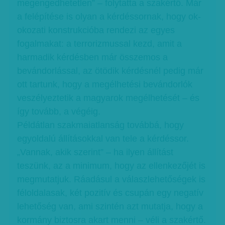
megengedhetetlen” – folytatta a szakértő. Már
a felépítése is olyan a kérdéssornak, hogy ok-
okozati konstrukcióba rendezi az egyes
fogalmakat: a terrorizmussal kezd, amit a
harmadik kérdésben már összemos a
bevándorlással, az ötödik kérdésnél pedig már
ott tartunk, hogy a megélhetési bevándorlók
veszélyeztetik a magyarok megélhetését – és
így tovább, a végéig.
Példátlan szakmaiatlanság továbbá, hogy
egyoldalú állításokkal van tele a kérdéssor.
„Vannak, akik szerint” – ha ilyen állítást
teszünk, az a minimum, hogy az ellenkezőjét is
megmutatjuk. Ráadásul a válaszlehetőségek is
féloldalasak, két pozitív és csupán egy negatív
lehetőség van, ami szintén azt mutatja, hogy a
kormány biztosra akart menni – véli a szakértő.