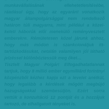
munkavállalásának ellehetetlenítésébe,
ráadásul úgy, hogy az egyaránt vonatkozik
magyar állampolgársággal nem rendelkező
határon túli magyarra, mint például a közel-
keleti háborúk elől menekülő reményvesztett
emberekre. Rémületesen közel járunk ahhoz,
hogy más módon is szankcionáljuk itt-
tartózkodásukat, netalán valamilyen jól látható
jelzéssel különböztessük meg őket…
Tisztelt Magyar Polgár! Elfogadhatatlannak
tartjuk, hogy 8 millió ember egymilliárd forintnyi
közpénzből kézhez kapja ezt a levelet anélkül,
hogy legalább a kérdések mögött megbújó
hazugságokkal szembesüljön. Ezért sorra
vettük a konzultáció 12 pontját és a hozzájuk
tartozó, de elhallgatott tényeket is.