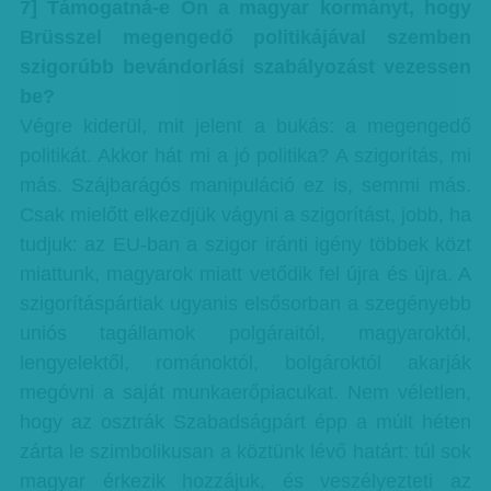
7] Támogatná-e Ön a magyar kormányt, hogy
Brüsszel megengedő politikájával szemben
szigorúbb bevándorlási szabályozást vezessen
be?
Végre kiderül, mit jelent a bukás: a megengedő
politikát. Akkor hát mi a jó politika? A szigorítás, mi
más. Szájbarágós manipuláció ez is, semmi más.
Csak mielőtt elkezdjük vágyni a szigorítást, jobb, ha
tudjuk: az EU-ban a szigor iránti igény többek közt
miattunk, magyarok miatt vetődik fel újra és újra. A
szigorításpártiak ugyanis elsősorban a szegényebb
uniós tagállamok polgáraitól, magyaroktól,
lengyelektől, románoktól, bolgároktól akarják
megóvni a saját munkaerőpiacukat. Nem véletlen,
hogy az osztrák Szabadságpárt épp a múlt héten
zárta le szimbolikusan a köztünk lévő határt: túl sok
magyar érkezik hozzájuk, és veszélyezteti az