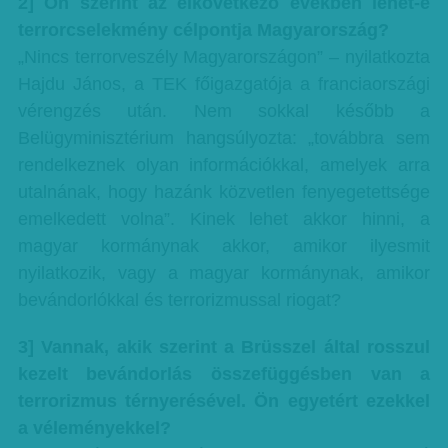
2] Ön szerint az elkövetkező években lehet-e
terrorcselekmény célpontja Magyarország?
„Nincs terrorveszély Magyarországon” – nyilatkozta
Hajdu János, a TEK főigazgatója a franciaországi
vérengzés után. Nem sokkal később a
Belügyminisztérium hangsúlyozta: „továbbra sem
rendelkeznek olyan információkkal, amelyek arra
utalnának, hogy hazánk közvetlen fenyegetettsége
emelkedett volna”. Kinek lehet akkor hinni, a
magyar kormánynak akkor, amikor ilyesmit
nyilatkozik, vagy a magyar kormánynak, amikor
bevándorlókkal és terrorizmussal riogat?
3] Vannak, akik szerint a Brüsszel által rosszul
kezelt bevándorlás összefüggésben van a
terrorizmus térnyerésével. Ön egyetért ezekkel
a véleményekkel?