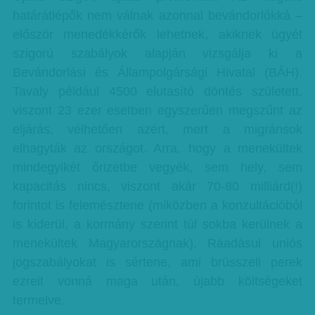
határátlépők nem válnak azonnal bevándorlókká –
először menedékkérők lehetnek, akiknek ügyét
szigorú szabályok alapján vizsgálja ki a
Bevándorlási és Állampolgársági Hivatal (BÁH).
Tavaly például 4500 elutasító döntés született,
viszont 23 ezer esetben egyszerűen megszűnt az
eljárás, vélhetően azért, mert a migránsok
elhagyták az országot. Arra, hogy a menekültek
mindegyikét őrizetbe vegyék, sem hely, sem
kapacitás nincs, viszont akár 70-80 milliárd(!)
forintot is felemésztene (miközben a konzultációból
is kiderül, a kormány szerint túl sokba kerülnek a
menekültek Magyarországnak). Ráadásul uniós
jogszabályokat is sértene, ami brüsszeli perek
ezreit vonná maga után, újabb költségeket
termelve.