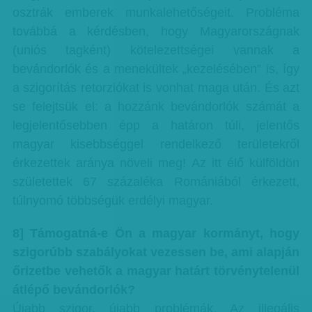
osztrák emberek munkalehetőségeit. Probléma
továbbá a kérdésben, hogy Magyarországnak
(uniós tagként) kötelezettségei vannak a
bevándorlók és a menekültek „kezelésében” is, így
a szigorítás retorziókat is vonhat maga után. És azt
se felejtsük el: a hozzánk bevándorlók számát a
legjelentősebben épp a határon túli, jelentős
magyar kisebbséggel rendelkező területekről
érkezettek aránya növeli meg! Az itt élő külföldön
születettek 67 százaléka Romániából érkezett,
túlnyomó többségük erdélyi magyar.
8] Támogatná-e Ön a magyar kormányt, hogy
szigorúbb szabályokat vezessen be, ami alapján
őrizetbe vehetők a magyar határt törvénytelenül
átlépő bevándorlók?
Újabb szigor, újabb problémák. Az illegális