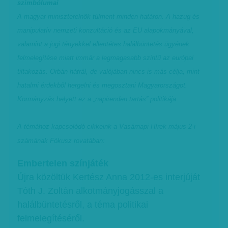
szimbólumai
A magyar miniszterelnök túlment minden határon. A hazug és
manipulatív nemzeti konzultáció és az EU alapokmányával,
valamint a jogi tényekkel ellentétes halálbüntetés ügyének
felmelegítése miatt immár a legmagasabb szintű az európai
tiltakozás. Orbán hátrál, de valójában nincs is más célja, mint
hatalmi érdekből hergelni és megosztani Magyarországot.
Kormányzás helyett ez a „napirenden tartás” politikája.
A témához kapcsolódó cikkeink a Vasárnapi Hírek május 2-i
számának Fókusz rovatában:
Embertelen színjáték
Újra közöltük Kertész Anna 2012-es interjúját
Tóth J. Zoltán alkotmányjogásszal a
halálbüntetésről, a téma politikai
felmelegítéséről.