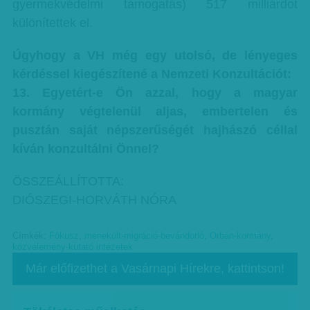
gyermekvédelmi támogatás) 517 milliárdot
különítettek el.
Úgyhogy a VH még egy utolsó, de lényeges
kérdéssel kiegészítené a Nemzeti Konzultációt:
13. Egyetért-e Ön azzal, hogy a magyar
kormány végtelenül aljas, embertelen és
pusztán saját népszerűségét hajhászó céllal
kíván konzultálni Önnel?
ÖSSZEÁLLÍTOTTA:
DIÓSZEGI-HORVÁTH NÓRA
Címkék:
Fókusz
,
menekült-migráció-bevándorló
,
Orbán-kormány
,
közvélemény-kutató intézetek
Már előfizethet a Vasárnapi Hírekre, kattintson!