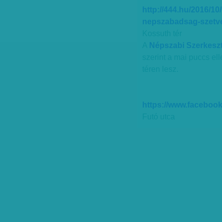
http://444.hu/2016/10
nepszabadsag-szetve
Kossuth tér
A
Népszabi Szerkesz
szerint a mai puccs el
téren lesz.
https://www.faceboo
Futó utca