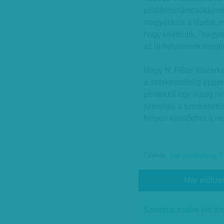
példányszámcsökkenéss
magyarázta a lépést, ma
hogy kijelentik, "nagyr
az új helyzetnek megfe
Nagy N. Péter főszerk
a szerkesztőség éppen 
péntektől egy napig ni
szerelték a szerkesztő
helyen kezdődhet a m
Címkék:
sajtószabadság
,
F
Már előfize
Szombat estére két tilt