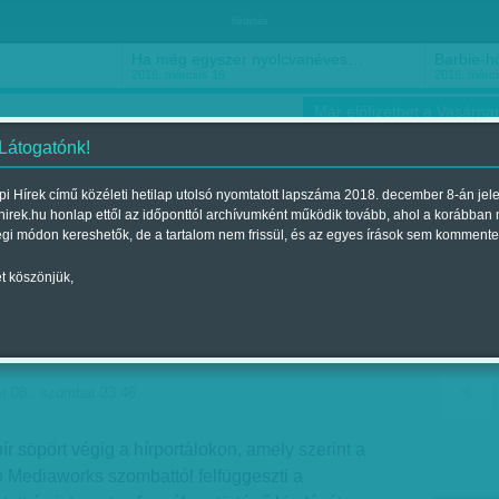
hirdetés
Ha még egyszer nyolcvanéves…
Barbie-h
2018. március 16.
2018. márci
Már előfizethet a Vasárnap
 Látogatónk!
i Hírek című közéleti hetilap utolsó nyomtatott lapszáma 2018. december 8-án jel
hirek.hu honlap ettől az időponttól archívumként működik tovább, ahol a korábban
ókusz
Szerintem
Ízlés
Sport
égi módon kereshetők, de a tartalom nem frissül, és az egyes írások sem kommente
t köszönjük,
g: puccsal némították el
line kiadását
er 08., szombat 23:46
r söpört végig a hírportálokon, amely szerint a
Mediaworks szombattól felfüggeszti a