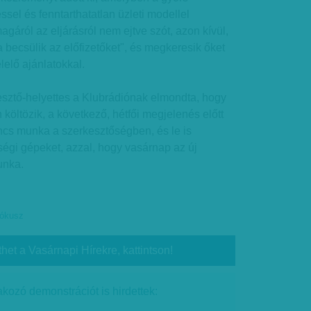
el és fenntarthatatlan üzleti modellel
gáról az eljárásról nem ejtve szót, azon kívül,
a becsülik az előfizetőket", és megkeresik őket
lelő ajánlatokkal.
esztő-helyettes a Klubrádiónak elmondta, hogy
költözik, a következő, hétfői megjelenés előtt
ncs munka a szerkesztőségben, és le is
ségi gépeket, azzal, hogy vasárnap az új
unka.
ókusz
thet a Vasárnapi Hírekre, kattintson!
akozó demonstrációt is hirdettek: