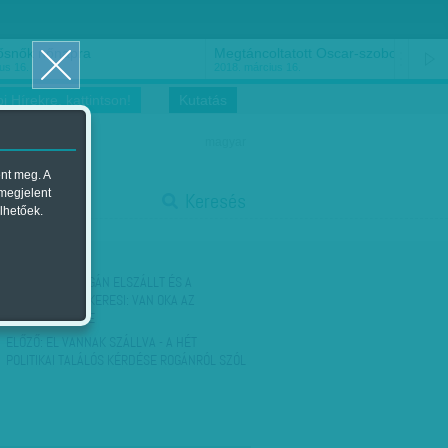
ősnők nőnapra
Megtáncoltatott Oscar-szobor
us 16.
2018. március 16.
i Hírekre, kattintson!
Kutatás
magyar
ent meg. A
start
 megjelent
Keresés
lhetőek.
stop
KÖVETKEZŐ:
ROGÁN ELSZÁLLT ÉS A
LEBUKTATÓJÁT KERESI: VAN OKA AZ
IDEGESKEDÉSRE
ELŐZŐ:
EL VANNAK SZÁLLVA - A HÉT
POLITIKAI TALÁLÓS KÉRDÉSE ROGÁNRÓL SZÓL