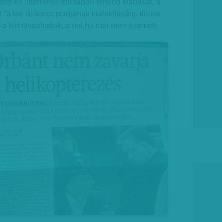
tt és internetes formában történő kiadását, a
"a lap új koncepciójának kialakításáig, illetve
 a hírt olvashattuk, a nol.hu már nem üzemelt.