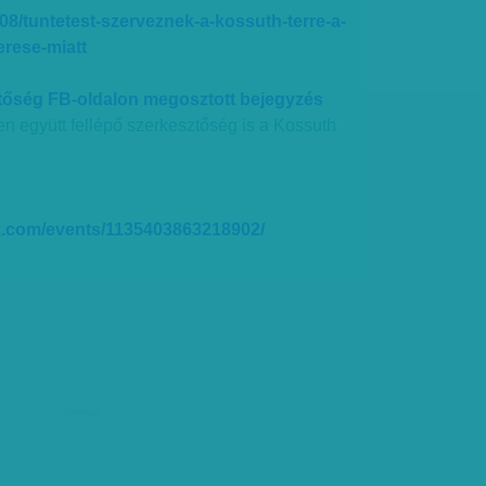
/08/tuntetest-szerveznek-a-kossuth-terre-a-
rese-miatt
tőség FB-oldalon megosztott bejegyzés
len együtt fellépő szerkesztőség is a Kossuth
k.com/events/1135403863218902/
hirdetés