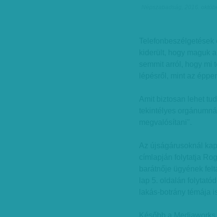
Népszabadság, 2016. októbe
Telefonbeszélgetések
kiderült, hogy maguk 
semmit arról, hogy mi 
lépésről, mint az éppen
Amit biztosan lehet tu
tekintélyes orgánumnál
megvalósítani".
Az újságárusoknál ka
címlapján folytatja Ro
barátnője ügyének felt
lap 5. oldalán folytató
lakás-botrány témája is
Később a Mediaworks k