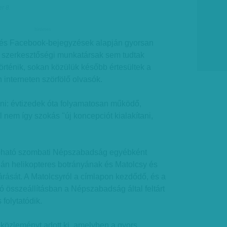
r 8.
hirdetes
 és Facebook-bejegyzések alapján gyorsan
a szerkesztőségi munkatársak sem tudtak
történik, sokan közülük később értesültek a
 interneten szörfölő olvasók.
dni: évtizedek óta folyamatosan működő,
 nem így szokás "új koncepciót kialakítani,
pható szombati Népszabadság egyébként
gán helikopteres botrányának és Matolcsy és
árását. A Matolcsyról a címlapon kezdődő, és a
dó összeállításban a Népszabadság által feltárt
 folytatódik.
özleményt adott ki, amelyben a gyors