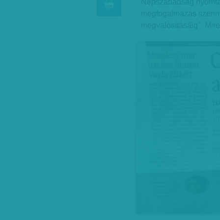
Népszabadság nyomtato
megfogalmazás szerint 
megvalósításáig". Mire