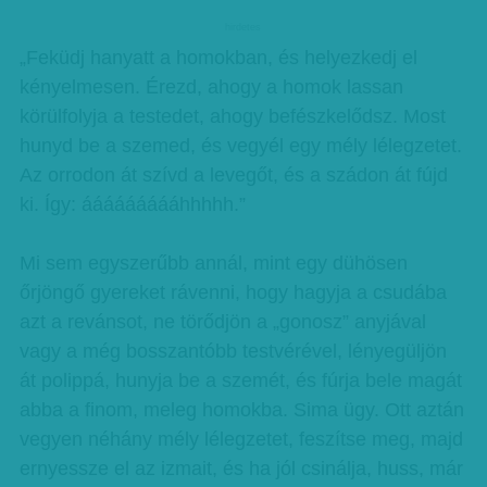
hirdetes
„Feküdj hanyatt a homokban, és helyezkedj el
kényelmesen. Érezd, ahogy a homok lassan
körülfolyja a testedet, ahogy befészkelődsz. Most
hunyd be a szemed, és vegyél egy mély lélegzetet.
Az orrodon át szívd a levegőt, és a szádon át fújd
ki. Így: áááááááááhhhhh.”
Mi sem egyszerűbb annál, mint egy dühösen
őrjöngő gyereket rávenni, hogy hagyja a csudába
azt a revánsot, ne törődjön a „gonosz” anyjával
vagy a még bosszantóbb testvérével, lényegüljön
át polippá, hunyja be a szemét, és fúrja bele magát
abba a finom, meleg homokba. Sima ügy. Ott aztán
vegyen néhány mély lélegzetet, feszítse meg, majd
ernyessze el az izmait, és ha jól csinálja, huss, már