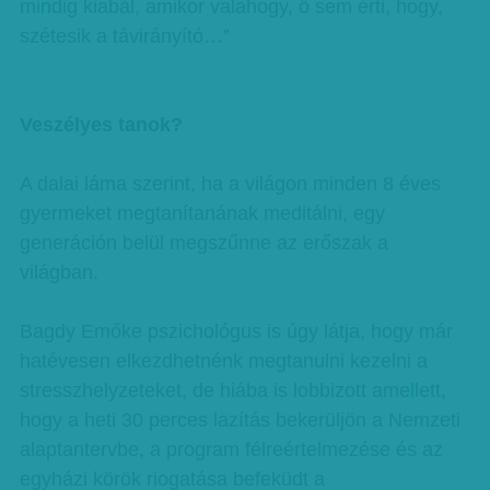
mindig kiabál, amikor valahogy, ő sem érti, hogy,
szétesik a távirányító…”
Veszélyes tanok?
A dalai láma szerint, ha a világon minden 8 éves
gyermeket megtanítanának meditálni, egy
generáción belül megszűnne az erőszak a
világban.
Bagdy Emőke pszichológus is úgy látja, hogy már
hatévesen elkezdhetnénk megtanulni kezelni a
stresszhelyzeteket, de hiába is lobbizott amellett,
hogy a heti 30 perces lazítás bekerüljön a Nemzeti
alaptantervbe, a program félreértelmezése és az
egyházi körök riogatása befeküdt a