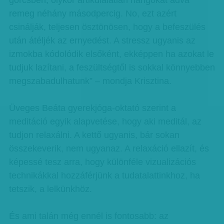
görcsben, olykor artikulálatlan hangokat adva
remeg néhány másodpercig. No, ezt azért
csinálják, teljesen ösztönösen, hogy a befeszülés
után átéljék az ernyedést. A stressz ugyanis az
izmokba kódolódik elsőként, ekképpen ha azokat le
tudjuk lazítani, a feszültségtől is sokkal könnyebben
megszabadulhatunk” – mondja Krisztina.
Üveges Beáta gyerekjóga-oktató szerint a
meditáció egyik alapvetése, hogy aki meditál, az
tudjon relaxálni. A kettő ugyanis, bár sokan
összekeverik, nem ugyanaz. A relaxáció ellazít, és
képessé tesz arra, hogy különféle vizualizációs
technikákkal hozzáférjünk a tudatalattinkhoz, ha
tetszik, a lelkünkhöz.
És ami talán még ennél is fontosabb: az