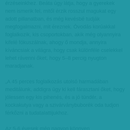
érzéseinkhez. Beáta úgy látja, hogy a gyerekek
nem ismerik fel, mitől érzik rosszul magukat egy
adott pillanatban, és még kevésbé tudják
megfogalmazni, mit éreznek. Óvodás korúakkal
foglalkozik, kis csoportokban, akik még olyannyira
kifelé fókuszálnak, ahogy ő mondja, annyira
kíváncsiak a világra, hogy csak különféle cselekkel
lehet rávenni őket, hogy 5–8 percig nyugton
maradjanak.
„A 45 perces foglalkozás utolsó harmadában
meditálunk, addigra úgy ki kell fárasztani őket, hogy
jólessen egy kis pihenés, és a jó tündér, a
kockakutya vagy a szivárványbuborék oda tudjon
férkőzni a tudatalattijukhoz.
Az 5-6 évesek még nagyon könnyen