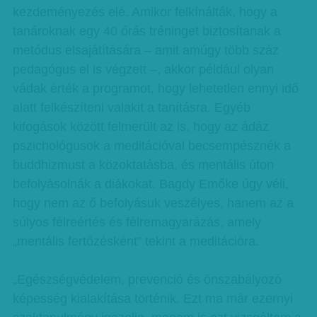
kezdeményezés elé. Amikor felkínálták, hogy a
tanároknak egy 40 órás tréninget biztosítanak a
metódus elsajátítására – amit amúgy több száz
pedagógus el is végzett –, akkor például olyan
vádak érték a programot, hogy lehetetlen ennyi idő
alatt felkészíteni valakit a tanításra. Egyéb
kifogások között felmerült az is, hogy az ádáz
pszichológusok a meditációval becsempésznék a
buddhizmust a közoktatásba, és mentális úton
befolyásolnák a diákokat. Bagdy Emőke úgy véli,
hogy nem az ő befolyásuk veszélyes, hanem az a
súlyos félreértés és félremagyarázás, amely
„mentális fertőzésként” tekint a meditációra.
„Egészségvédelem, prevenció és önszabályozó
képesség kialakítása történik. Ezt ma már ezernyi