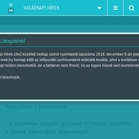
VASÁRNAPI HÍREK
 Látogatónk!
Lazuló gyerekek – A
i Hírek című közéleti hetilap utolsó nyomtatott lapszáma 2018. december 8-án jel
hirek.hu honlap ettől az időponttól archívumként működik tovább, ahol a korábban
legkisebbeknek is segíthet a
égi módon kereshetők, de a tartalom nem frissül, és az egyes írások sem kommente
meditáció az indulatkezelésben
t köszönjük,
Szerző:
Csejtei Orsolya
| Megjelent a 2017. augusztus 12.-i
lapszámban
Nyugalom a homokban
- A gyerekek nagyon gyorsan el tudják sajátítani
a befelé fókuszálás képességét