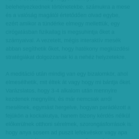
belehelyezkednek történetekbe, számukra a mese
és a valóság magától értetődően olvad egybe,
ezért amikor a tündérke elmegy mellettük, egy
cirógatásban fizikailag is megsuhintja őket a
szárnyaival. A vezetett, mégis interaktív mesék
abban segíthetik őket, hogy hatékony megküzdési
stratégiákat dolgozzanak ki a nehéz helyzetekre.
A meditáció után mindig van egy bizalomkör, ahol
elmesélhetik, mit éltek át vagy hogy mi bántja őket.
Varázslatos, hogy 3-4 alkalom után mennyire
kezdenek megnyílni, és már nemcsak arról
mesélnek, egymást hergelve, hogyan parádézott a
fejükön a kockakutya, hanem bizony kérdés nélkül
előkerülnek otthoni sérelmek, szorongásforrások is:
hogy anya sosem ad puszit lefekvéskor vagy apa