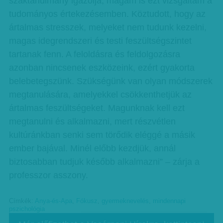
szaktanulmány igazolja, magam is ezt vizsgáltam a
tudományos értekezésemben. Köztudott, hogy az
ártalmas stresszek, melyeket nem tudunk kezelni,
magas idegrendszeri és testi feszültségszintet
tartanak fenn. A feloldásra és feldolgozásra
azonban nincsenek eszközeink, ezért gyakorta
belebetegszünk. Szükségünk van olyan módszerek
megtanulására, amelyekkel csökkenthetjük az
ártalmas feszültségeket. Magunknak kell ezt
megtanulni és alkalmazni, mert részvétlen
kultúránkban senki sem törődik eléggé a másik
ember bajával. Minél előbb kezdjük, annál
biztosabban tudjuk később alkalmazni” – zárja a
professzor asszony.
Címkék:
Anya-és-Apa
,
Fókusz
,
gyermeknevelés
,
mindennapi
pszichológia