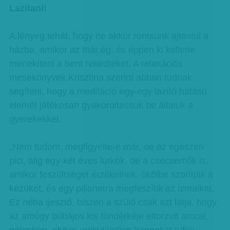
Lazítani!
A lényeg tehát, hogy ne akkor rontsunk ajtóstul a
házba, amikor az már ég, és éppen ki kellene
menekíteni a bent rekedteket. A relaxációs
mesekönyvek Krisztina szerint abban tudnak
segíteni, hogy a meditáció egy-egy lazító hatású
elemét játékosan gyakoroltassuk be általuk a
gyerekekkel.
„Nem tudom, megfigyelte-e már, de az egészen
pici, alig egy-két éves lurkók, de a csecsemők is,
amikor feszültséget érzékelnek, ökölbe szorítják a
kezüket, és egy pillanatra megfeszítik az izmaikat.
Ez néha ijesztő, hiszen a szülő csak azt látja, hogy
az amúgy bűbájos kis tündérkéje eltorzult arccal,