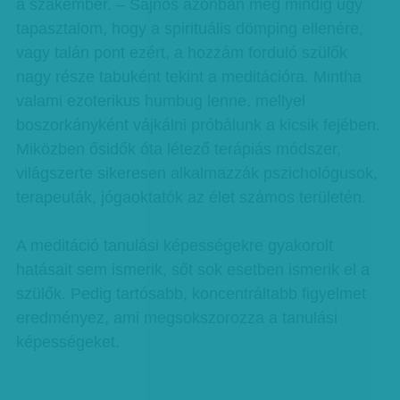
a szakember. – Sajnos azonban még mindig úgy
tapasztalom, hogy a spirituális dömping ellenére,
vagy talán pont ezért, a hozzám forduló szülők
nagy része tabuként tekint a meditációra. Mintha
valami ezoterikus humbug lenne, mellyel
boszorkányként vájkálni próbálunk a kicsik fejében.
Miközben ősidők óta létező terápiás módszer,
világszerte sikeresen alkalmazzák pszichológusok,
terapeuták, jógaoktatók az élet számos területén.
A meditáció tanulási képességekre gyakorolt
hatásait sem ismerik, sőt sok esetben ismerik el a
szülők. Pedig tartósabb, koncentráltabb figyelmet
eredményez, ami megsokszorozza a tanulási
képességeket.