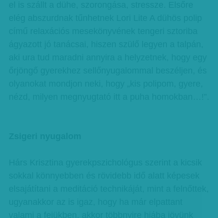
el is szállt a dühe, szorongása, stressze. Elsőre
elég abszurdnak tűnhetnek Lori Lite A dühös polip
című relaxációs mesekönyvének tengeri sztoriba
ágyazott jó tanácsai, hiszen szülő legyen a talpán,
aki ura tud maradni annyira a helyzetnek, hogy egy
őrjöngő gyerekhez sellőnyugalommal beszéljen, és
olyanokat mondjon neki, hogy „kis polipom, gyere,
nézd, milyen megnyugtató itt a puha homokban…!”.
Zsigeri nyugalom
Hárs Krisztina gyerekpszichológus szerint a kicsik
sokkal könnyebben és rövidebb idő alatt képesek
elsajátítani a meditáció technikáját, mint a felnőttek,
ugyanakkor az is igaz, hogy ha már elpattant
valami a fejükben, akkor többnyire hiába jövünk