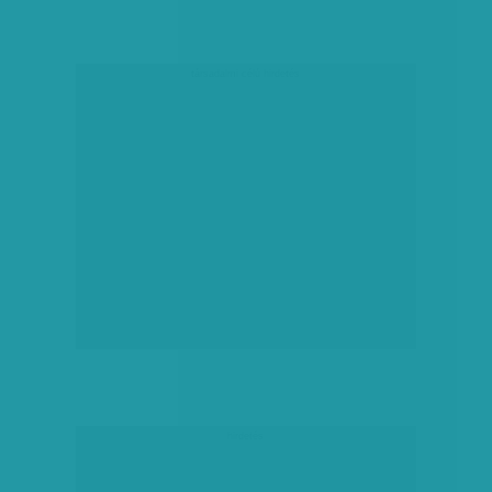
társadalmi célú hirdetés
hirdetés