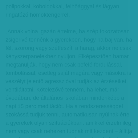
polipokkal, koboldokkal, felhőággyal és lágyan
ringatózó homoktengerrel.
„Annak volna igazán értelme, ha szép fokozatosan
zsigerivé tennénk a gyerekben, hogy ha baj van, ha
fél, szorong vagy szétfeszíti a harag, akkor ne csak
kényszerpanelekhez nyúljon. Elképesztően hamar
megtanulják, hogy nem csak befelé fordulással,
tombolással, esetleg saját magára vagy másokra is
veszélyt jelentő agresszióval tudják az érzéseiket
ventiláltatni. Kötelezővé tenném, ha lehet, már
óvodában, de általános iskolában mindenképp a
napi 15 perc meditációt. Ha a rendszerességgel
szokássá tudjuk tenni, automatikusan nyúlnak érte
a gyerekek olyan szituációkban, amikkel érzelmileg
nem vagy csak nehezen tudnak mit kezdeni – állítja