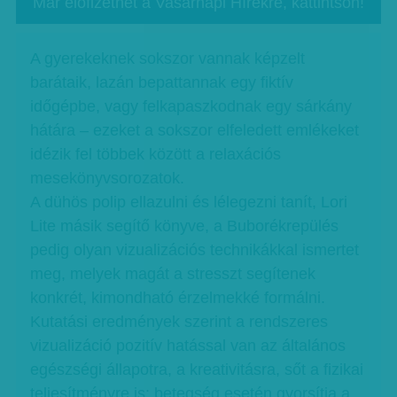
Már előfizethet a Vasárnapi Hírekre, kattintson!
A gyerekeknek sokszor vannak képzelt
barátaik, lazán bepattannak egy fiktív
időgépbe, vagy felkapaszkodnak egy sárkány
hátára – ezeket a sokszor elfeledett emlékeket
idézik fel többek között a relaxációs
mesekönyvsorozatok.
A dühös polip ellazulni és lélegezni tanít, Lori
Lite másik segítő könyve, a Buborékrepülés
pedig olyan vizualizációs technikákkal ismertet
meg, melyek magát a stresszt segítenek
konkrét, kimondható érzelmekké formálni.
Kutatási eredmények szerint a rendszeres
vizualizáció pozitív hatással van az általános
egészségi állapotra, a kreativitásra, sőt a fizikai
teljesítményre is: betegség esetén gyorsítja a