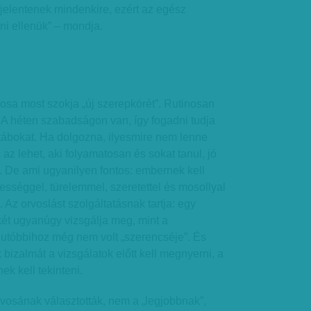
t jelentenek mindenkire, ezért az egész
gni ellenük” – mondja.
n
vosa most szokja „új szerepkörét”. Rutinosan
 A héten szabadságon van, így fogadni tudja
stábokat. Ha dolgozna, ilyesmire nem lenne
s az lehet, aki folyamatosan és sokat tanul, jó
l. De ami ugyanilyen fontos: embernek kell
sséggel, türelemmel, szeretettel és mosollyal
”. Az orvoslást szolgáltatásnak tartja: egy
ét ugyanúgy vizsgálja meg, mint a
, utóbbihoz még nem volt „szerencséje”. És
 bizalmát a vizsgálatok előtt kell megnyerni, a
ek kell tekinteni.
rvosának választották, nem a „legjobbnak”,