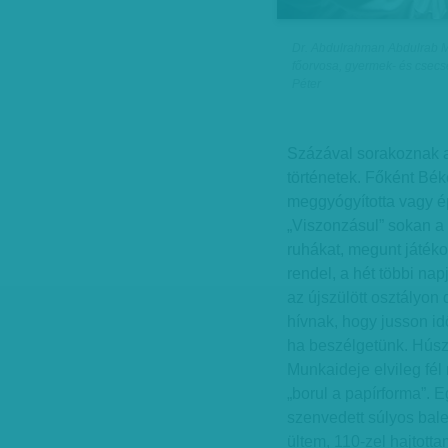
Dr. Abdulrahman Abdulrab 
főorvosa, gyermek- és csecs
Péter
Százával sorakoznak az
történetek. Főként Bé
meggyógyította vagy ép
„Viszonzásul” sokan a 
ruhákat, megunt játéko
rendel, a hét többi nap
az újszülött osztályon 
hívnak, hogy jusson idő
ha beszélgetünk. Húsz
Munkaideje elvileg fél 
„borul a papírforma”. 
szenvedett súlyos bale
ültem, 110-zel hajtott