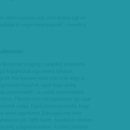
n olyan érzésem volt, mint amikor egy nő
abáját és végre megnyugszik” – meséli a
áltoztatás
 Mohamed szegény családból származik.
l foglalkoztak egy jemeni faluban.
halt. Hat testvére közül már csak négy él.
rgezésben hunyt el, egyik húga pedig
gy pénzérmétől – a család szeme láttára.
s lenni. Pénzük nem volt egyetemre, így csak
öhettek szóba. Egyik tanára javasolta, hogy
a orvosi egyetemre. Édesapja már nem
dapestre jött, 1989 őszén, tizenkilenc évesen.
ta meg a legnehezebben. A zsíros ételeket