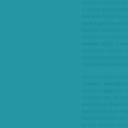
inkább szerencsésnek 
is gyerek, tud gyerekf
betegnek mindig igaza 
látják a gyerekeket eg
szólítani, mesékből is
következik a játékos vi
kedvenc játékát. És eng
szabad azt mondani, ho
meg kell mondani neki
doktor hét évig nem tud
Nem volt rá pénze. Ma
Jemenbe, ahol trópusi
falvakban gyógyított. 
honvágya volt, így két
kapott állást. Megérti, 
kell bizonyítanom, hog
eszem sertéshúst, de 
az buli, olyankor sütne