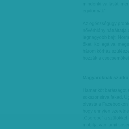
mindenki vallását, mer
egyformák”.
Az egészségügy problé
nővérhiány hátráltatj
legnagyobb bajt. Normá
őket. Kollégáival megs
három kórház szülésze
hozzák a csecsemőket
Magyaroknak szurko
Hamar köt barátságot 
sokszor sírva fakad. Úg
olvasta a Facebookon é
hogy ennyien szeretne
„Cserébe” a szülőkkel 
mobilja van, amit sose