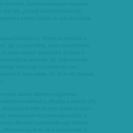
st nem eszik. Egyévnyi budapesti egyetemi
 diák lett. „Az első havazás furcsa volt.
egnézni a fehér takarót, de utánam szóltak,
szabad választásra. Rémlenek plakátok is:
, így azt sem értette, miért csókolózik két
aki forrón szereti” felirat fölött. Európát a
éppontjának gondolta. Így aztán sokkolta,
ondták neki, hogy ne menjen ki, mert
let körül. Nem értette, kik ők és mit akarnak.
s.
t ha most akarna idejönni magyarokat
erítésekkel találkozna, elhárítja a választ: „Ne
a, amihez nem értek, és nem akarok beszélni
szi: mélységesen és határozottan elítéli a
izmust. Aki ezzel szimpatizál vagy félelmet
 el. „Muszlim vagyok és mi is szenvedünk az