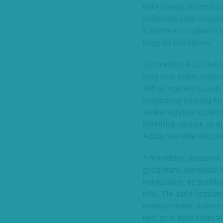
nem szereti, disznóhú
előkészítő után szegedi
Kimentem az udvarra m
hogy fel kell öltözni.”
Jól emlékszik az első 
még nem tudott magyarul
férfi az egyiken a „van, 
szabadság és a jog köz
amikor egyszer csak m
bőrfejűek vannak az épü
Azóta nem érte atrocitá
A felvetésre, miszerin
gyógyítani, leginkább k
haragudjon, ez politik
róla.” De azért hozzáte
merényleteket, a terror
kelt, az is bűnt követ