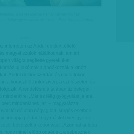
Mohamed, a Békés Megyei Pándy Kálmán Kórház
emő-belgyógyász lett az év orvosa - Fotó: Németh András
hirdetes
 interneten az Abdul doktort „éltető”
kés megyei szülők hálálkodnak, amiért
pen világra segítette gyereküket.
kórház új lakóinak ajándékozzák a kinőtt
kat. Abdul doktor szerdán és csütörtökön
ján a koraszülött intenzíven, a szülészeten és
dolgozik. A rendelésre általában tíz beteget
 mindenkire. „Már az félig gyógyulást jelent,
 perc mindenkinek jár” – magyarázza.
nyolctól délután négyig tart, sürgős esetben
Egy hónapja például egy másfél éves gyerek
setet, bevérzett a koponyája. „Azonnal autóba
am, hogy minél előbb odaérjek, a sebésznek