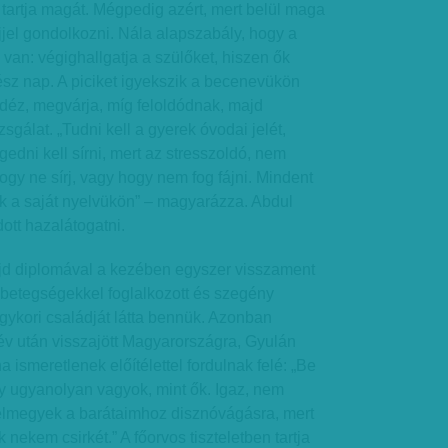
tartja magát. Mégpedig azért, mert belül maga
ejjel gondolkozni. Nála alapszabály, hogy a
van: végighallgatja a szülőket, hiszen ők
ész nap. A piciket igyekszik a becenevükön
 idéz, megvárja, míg feloldódnak, majd
zsgálat. „Tudni kell a gyerek óvodai jelét,
edni kell sírni, mert az stresszoldó, nem
gy ne sírj, vagy hogy nem fog fájni. Mindent
k a saját nyelvükön” – magyarázza. Abdul
ott hazalátogatni.
jd diplomával a kezében egyszer visszament
 betegségekkel foglalkozott és szegény
Egykori családját látta bennük. Azonban
 év után visszajött Magyarországra, Gyulán
ha ismeretlenek előítélettel fordulnak felé: „Be
y ugyanolyan vagyok, mint ők. Igaz, nem
elmegyek a barátaimhoz disznóvágásra, mert
k nekem csirkét.” A főorvos tiszteletben tartja