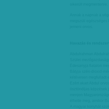
sikerült megmentenie.
Annak a napnak a végé
megszüli egészséges b
jemeni orvos.
Havazás és rendszerv
Abdulrahman Abdulrab
Szülei mezőgazdaságga
Édesanyja fiatalon meg
Bátyja szén-dioxid-mé
kétévesen megfulladt e
Ezért akart Abdul orvo
ösztöndíjas képzések j
menjen Magyarországr
élhette meg, amikor Bu
A magyar konyhát szok