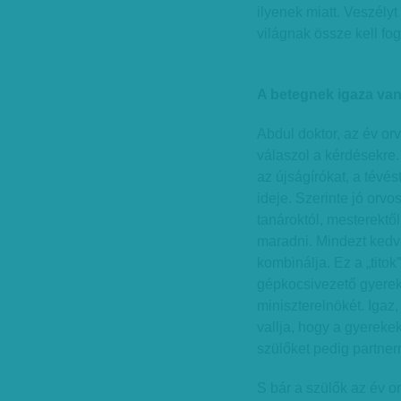
ilyenek miatt. Veszély
világnak össze kell fo
A betegnek igaza va
Abdul doktor, az év or
válaszol a kérdésekre.
az újságírókat, a tévé
ideje. Szerinte jó orvo
tanároktól, mesterektő
maradni. Mindezt kedve
kombinálja. Ez a „titok
gépkocsivezető gyerek
miniszterelnökét. Igaz
vallja, hogy a gyerekek
szülőket pedig partnern
S bár a szülők az év o