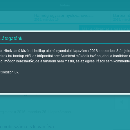
hirdetés
Ha még egyszer nyolcvanéves…
Barbie-h
2018. március 16.
2018. márci
Már előfizethet a Vasárnap
 Látogatónk!
i Hírek című közéleti hetilap utolsó nyomtatott lapszáma 2018. december 8-án jel
hirek.hu honlap ettől az időponttól archívumként működik tovább, ahol a korábban
ókusz
Szerintem
Ízlés
Sport
égi módon kereshetők, de a tartalom nem frissül, és az egyes írások sem kommente
t köszönjük,
 az év orvosa – ha ma
országra, kerítéssel
egjelent a 2016. március 26.-i lapszámban
 mobilszáma is ki van írva.