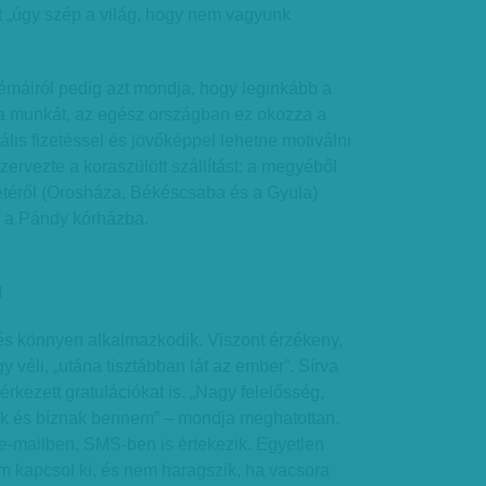
t „úgy szép a világ, hogy nem vagyunk
máiról pedig azt mondja, hogy leginkább a
a a munkát, az egész országban ez okozza a
lis fizetéssel és jövőképpel lehetne motiválni
zervezte a koraszülött szállítást: a megyéből
téről (Orosháza, Békéscsaba és a Gyula)
 a Pándy kórházba.
l
és könnyen alkalmazkodik. Viszont érzékeny,
y véli, „utána tisztábban lát az ember”. Sírva
rkezett gratulációkat is. „Nagy felelősség,
k és bíznak bennem” – mondja meghatottan.
e-mailben, SMS-ben is értekezik. Egyetlen
m kapcsol ki, és nem haragszik, ha vacsora