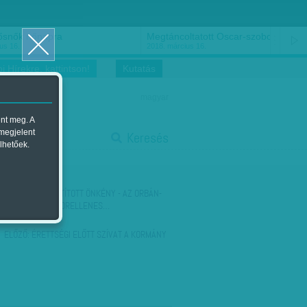
ősnők nőnapra
Megtáncoltatott Oscar-szobor
us 16.
2018. március 16.
i Hírekre, kattintson!
Kutatás
magyar
ent meg. A
start
 megjelent
Keresés
lhetőek.
stop
KÖVETKEZŐ:
BUTÍTOTT ÖNKÉNY - AZ ORBÁN-
KORMÁNY TERRORELLENES…
ELŐZŐ:
ÉRETTSÉGI ELŐTT SZÍVAT A KORMÁNY