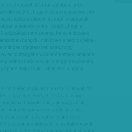
elmérést végzett 2014 januárjában: arról
ét töltő betörőt, hogy miért és hogyan törik fel
melyik lakás a célpont, és arról is faggatták
gjobban a betörés során. Kiderült, hogy a
29 százalékát nem zavarja, ha az áldozatok
Rémisztően hangzik, miközben a betörők félnek
ően mindent megtesznek azért, hogy
k el, és többségében akkor érkeznek, amikor a
templomban imádkozunk, a tengerben úszunk,
y éppen dolgozunk – eltekintve a hajnali
 lett belőle, hogy alkalom szüli a tolvajt. Az
ően a figyelmetlenséget, az óvatlanságot
 egy nyitva hagyott kapu, ajtó vagy ablak,
lát. De így dolgoznak a strandi tolvajok, a
és a zsebesek is. Az egész csupán egy
törő esetlegesen dolgozik, és az különbözteti
m készül előre. A profi ugyanis abból él, hogy