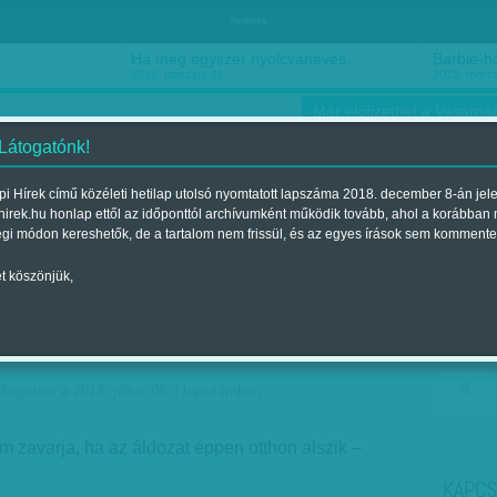
hirdetés
Ha még egyszer nyolcvanéves…
Barbie-h
2018. március 16.
2018. márci
Már előfizethet a Vasárnap
 Látogatónk!
i Hírek című közéleti hetilap utolsó nyomtatott lapszáma 2018. december 8-án jel
hirek.hu honlap ettől az időponttól archívumként működik tovább, ahol a korábban
ókusz
Szerintem
Ízlés
Sport
égi módon kereshetők, de a tartalom nem frissül, és az egyes írások sem kommente
t köszönjük,
rtak? - Válaszok eső
örőktől
Megjelent a 2014. július 06.-i lapszámban
 zavarja, ha az áldozat éppen otthon alszik –
KAPCS