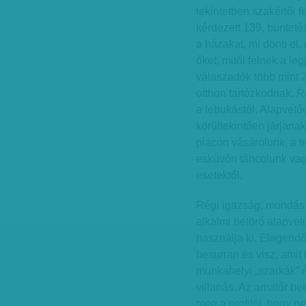
tekintetben szakértői f
kérdezett 139, büntetés
a házakat, mi dönti el, 
őket, mitől félnek a le
válaszadók több mint 
otthon tartózkodnak. 
a lebukástól. Alapvet
körültekintően járjana
piacon vásárolunk, a 
esküvőn táncolunk vag
esetektől.
Régi igazság, mondás is
alkalmi betörő alapvet
használja ki. Elegendő
besurran és visz, amit 
munkahelyi „szarkák” 
villanás. Az amatőr be
meg a profitól, hogy ne