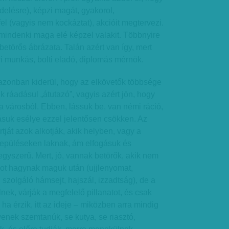
delésre), képzi magát, gyakorol,
fel (vagyis nem kockáztat), akcióit megtervezi.
, mindenki maga elé képzel valakit. Többnyire
betörős ábrázata. Talán azért van így, mert
ári munkás, bolti eladó, diplomás mérnök.
azonban kiderül, hogy az elkövetők többsége
 ráadásul „átutazó”, vagyis azért jön, hogy
 a városból. Ebben, lássuk be, van némi ráció,
ásuk esélye ezzel jelentősen csökken. Az
tját azok alkotják, akik helyben, vagy a
lepüléseken laknak, ám elfogásuk és
gyszerű. Mert, jó, vannak betörők, akik nem
ot hagynak maguk után (ujjlenyomat,
szolgáló hámsejt, hajszál, izzadtság), de a
nek, várják a megfelelő pillanatot, és csak
ha érzik, itt az ideje – miközben arra mindig
yenek szemtanúk, se kutya, se riasztó,