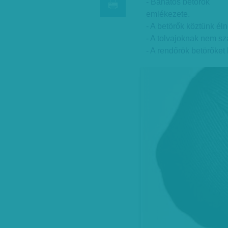
- Bánatos betörők
emlékezete.
- A betörők köztünk é
- A tolvajoknak nem sz
- A rendőrök betörőket