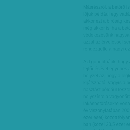
Másrészről, a betörő i
lőjük például egy vadá
akkor ezt a bíróság ké
még akkor is, ha a bet
védekezésünk nagyság
azzal az érveléssel s
rendezgette a nagyi ez
Azt gondolnánk, hogy 
fejlődésével egyenes 
helyzet az, hogy a leg
kijátszható. Vagyis a 
riasztást például teszte
helyszínre a vagyonőrö
lakásbetörésekre vonat
év viszonylatában 2009
ezer eset) között foly
ban (közel 23,5 ezer e