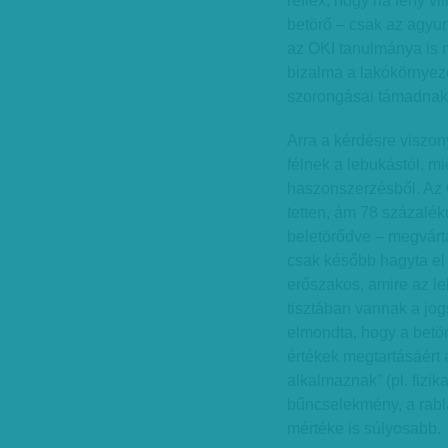
reflex, hogy ha fény vi
betörő – csak az agyu
az OKI tanulmánya is 
bizalma a lakókörnyeze
szorongásai támadnak
Arra a kérdésre viszon
félnek a lebukástól, mi
haszonszerzésből. Az O
tetten, ám 78 százalék
beletörődve – megvártá
csak később hagyta el 
erőszakos, amire az le
tisztában vannak a jog
elmondta, hogy a betör
értékek megtartásáért a
alkalmaznak” (pl. fizi
bűncselekmény, a rablá
mértéke is súlyosabb.