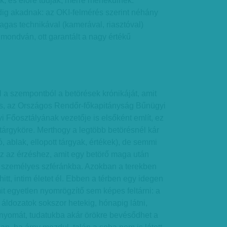
, és előre tudják, merre menekülnek.
dig akadnak: az OKI-felmérés szerint néhány
magas technikával (kamerával, riasztóval)
 mondván, ott garantált a nagy értékű
 a szempontból a betörések krónikáját, amit
des, az Országos Rendőr-főkapitányság Bűnügyi
 Főosztályának vezetője is elsőként említ, ez
árgyköre. Merthogy a legtöbb betörésnél kár
tó, ablak, ellopott tárgyak, értékek), de semmi
z az érzéshez, amit egy betörő maga után
 a személyes szféránkba. Azokban a terekben
hitt, intim életet él. Ebben a térben egy idegen
t egyetlen nyomrögzítő sem képes feltárni: a
 áldozatok sokszor hetekig, hónapig látni,
 nyomát, tudatukba akár örökre bevésődhet a