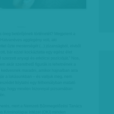
hirdetes
os öreg betörőjének történetét? Megjelent a
Hatvanéves agglegény volt, aki
tel űzte mesterségét (...) józanságból, elvből
ott, bár ezzel kockáztatta egy egész élet
szerzett anyagi és erkölcsi pozícióját.” Nos,
en akár szerethető figurák is lehetnének a
 kedvesnek maradni, amikor hajnalban arra
jár a lakásunkban – és valljuk meg, nem
eszédet folytatni egy félhomályban matató
 úgy, hogy minden bizonnyal pizsamában
én.
ismerés, mert a Nemzeti Bűnmegelőzési Tanács
s Kriminológiai Intézet (OKI) minden