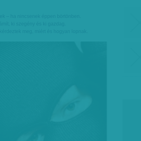
lnek – ha nincsenek éppen börtönben.
ámít, ki szegény és ki gazdag.
 kérdeztek meg, miért és hogyan lopnak.