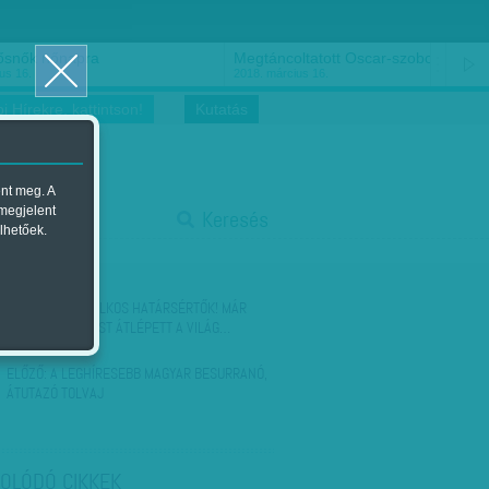
ősnők nőnapra
Megtáncoltatott Oscar-szobor
us 16.
2018. március 16.
i Hírekre, kattintson!
Kutatás
ent meg. A
start
 megjelent
Keresés
lhetőek.
stop
KÖVETKEZŐ:
GYILKOS HATÁRSÉRTŐK! MÁR
TÖBB KONTINENST ÁTLÉPETT A VILÁG…
ELŐZŐ:
A LEGHÍRESEBB MAGYAR BESURRANÓ,
ÁTUTAZÓ TOLVAJ
OLÓDÓ CIKKEK