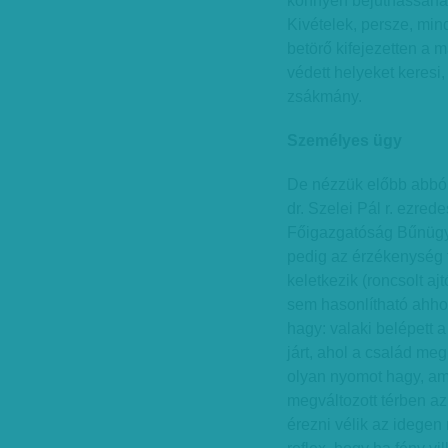
könnyen bejuthassanak
Kivételek, persze, min
betörő kifejezetten a 
védett helyeket keresi,
zsákmány.
Személyes ügy
De nézzük előbb abból
dr. Szelei Pál r. ezre
Főigazgatóság Bűnügyi
pedig az érzékenység t
keletkezik (roncsolt aj
sem hasonlítható ahho
hagy: valaki belépett
járt, ahol a család meg
olyan nyomot hagy, ami
megváltozott térben az
érezni vélik az idegen