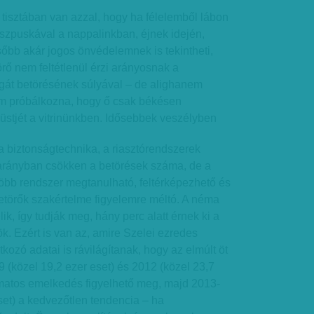
s tisztában van azzal, hogy ha félelemből lábon
szpuskával a nappalinkban, éjnek idején,
sőbb akár jogos önvédelemnek is tekintheti,
örő nem feltétlenül érzi arányosnak a
át betörésének súlyával – de alighanem
em próbálkozna, hogy ő csak békésen
üstjét a vitrinünkben. Idősebbek veszélyben
a biztonságtechnika, a riasztórendszerek
arányban csökken a betörések száma, de a
több rendszer megtanulható, feltérképezhető és
betörők szakértelme figyelemre méltó. A néma
lik, így tudják meg, hány perc alatt érnek ki a
k. Ezért is van az, amire Szelei ezredes
kozó adatai is rávilágítanak, hogy az elmúlt öt
 (közel 19,2 ezer eset) és 2012 (közel 23,7
amatos emelkedés figyelhető meg, majd 2013-
set) a kedvezőtlen tendencia – ha