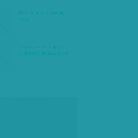
Ilyen bűnöző márpedig
nincs!
A leghíresebb magyar
besurranó, átutazó tolvaj
társadalmi célú hirdetés