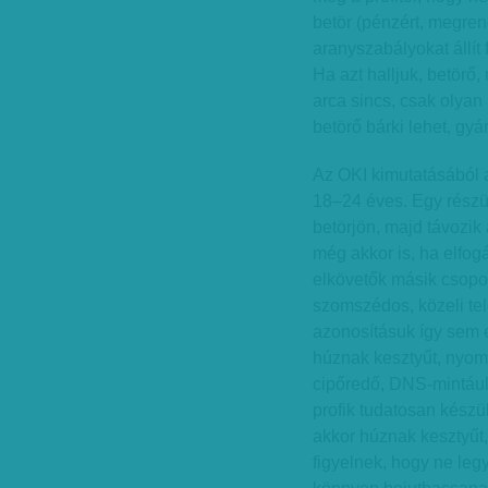
betör (pénzért, megren
aranyszabályokat állít 
Ha azt halljuk, betörő
arca sincs, csak olyan 
betörő bárki lehet, gy
Az OKI kimutatásából 
18–24 éves. Egy részük
betörjön, majd távozik
még akkor is, ha elfog
elkövetők másik csopor
szomszédos, közeli te
azonosításuk így sem e
húznak kesztyűt, nyom
cipőredő, DNS-mintául 
profik tudatosan készül
akkor húznak kesztyűt, 
figyelnek, hogy ne leg