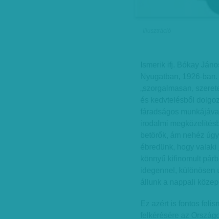
Illusztráció
Ismerik ifj. Bókay Ján
Nyugatban, 1926-ban. 
„szorgalmasan, szeretet
és kedvtelésből dolgoz
fáradságos munkájával 
irodalmi megközelítésb
betörők, ám nehéz úgy
ébredünk, hogy valaki 
könnyű kifinomult párb
idegennel, különösen
állunk a nappali közep
Ez azért is fontos fel
felkérésére az Országo