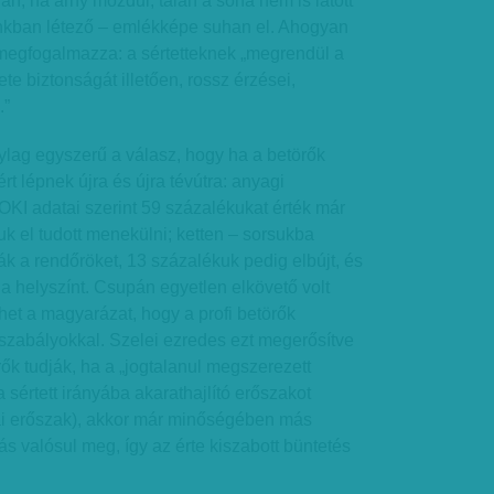
llan, ha árny mozdul, talán a soha nem is látott
nkban létező – emlékképe suhan el. Ahogyan
megfogalmazza: a sértetteknek „megrendül a
te biztonságát illetően, rossz érzései,
.”
ylag egyszerű a válasz, hogy ha a betörők
ért lépnek újra és újra tévútra: anyagi
KI adatai szerint 59 százalékukat érték már
uk el tudott menekülni; ketten – sorsukba
k a rendőröket, 13 százalékuk pedig elbújt, és
a helyszínt. Csupán egyetlen elkövető volt
het a magyarázat, hogy a profi betörők
szabályokkal. Szelei ezredes ezt megerősítve
ők tudják, ha a „jogtalanul megszerezett
 sértett irányába akarathajlító erőszakot
kai erőszak), akkor már minőségében más
s valósul meg, így az érte kiszabott büntetés