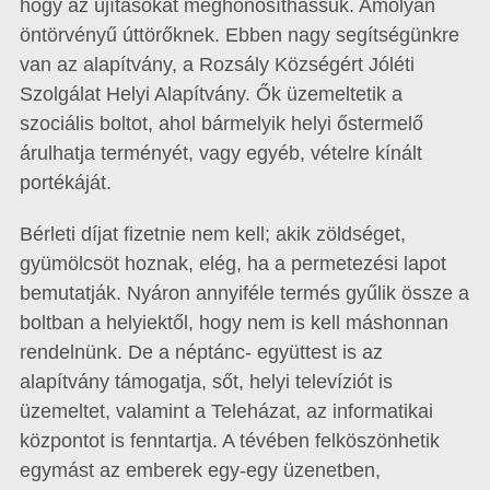
hogy az újításokat meghonosíthassuk. Amolyan
öntörvényű úttörőknek. Ebben nagy segítségünkre
van az alapítvány, a Rozsály Községért Jóléti
Szolgálat Helyi Alapítvány. Ők üzemeltetik a
szociális boltot, ahol bármelyik helyi őstermelő
árulhatja terményét, vagy egyéb, vételre kínált
portékáját.
Bérleti díjat fizetnie nem kell; akik zöldséget,
gyümölcsöt hoznak, elég, ha a permetezési lapot
bemutatják. Nyáron annyiféle termés gyűlik össze a
boltban a helyiektől, hogy nem is kell máshonnan
rendelnünk. De a néptánc- együttest is az
alapítvány támogatja, sőt, helyi televíziót is
üzemeltet, valamint a Teleházat, az informatikai
központot is fenntartja. A tévében felköszönhetik
egymást az emberek egy-egy üzenetben,