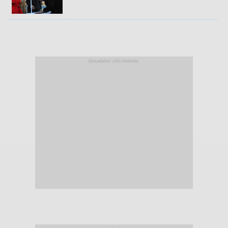
társadalmi célú hirdetés