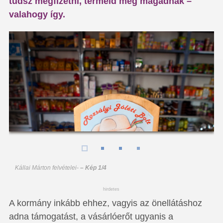
tudsz megfizetni, termeld meg magadnak –
valahogy így.
Kállai Márton felvételei
-
– Kép 1/4
hirdetes
A kormány inkább ehhez, vagyis az önellátáshoz
adna támogatást, a vásárlóerőt ugyanis a