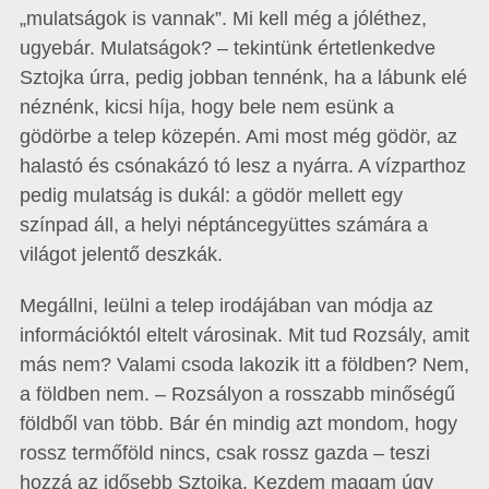
„mulatságok is vannak”. Mi kell még a jóléthez,
ugyebár. Mulatságok? – tekintünk értetlenkedve
Sztojka úrra, pedig jobban tennénk, ha a lábunk elé
néznénk, kicsi híja, hogy bele nem esünk a
gödörbe a telep közepén. Ami most még gödör, az
halastó és csónakázó tó lesz a nyárra. A vízparthoz
pedig mulatság is dukál: a gödör mellett egy
színpad áll, a helyi néptáncegyüttes számára a
világot jelentő deszkák.
Megállni, leülni a telep irodájában van módja az
információktól eltelt városinak. Mit tud Rozsály, amit
más nem? Valami csoda lakozik itt a földben? Nem,
a földben nem. – Rozsályon a rosszabb minőségű
földből van több. Bár én mindig azt mondom, hogy
rossz termőföld nincs, csak rossz gazda – teszi
hozzá az idősebb Sztojka. Kezdem magam úgy