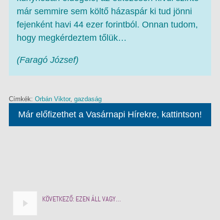
már semmire sem költő házaspár ki tud jönni
fejenként havi 44 ezer forintból. Onnan tudom,
hogy megkérdeztem tőlük…
(Faragó József)
Címkék:
Orbán Viktor
,
gazdaság
Már előfizethet a Vasárnapi Hírekre, kattintson!
KÖVETKEZŐ:
EZEN ÁLL VAGY…