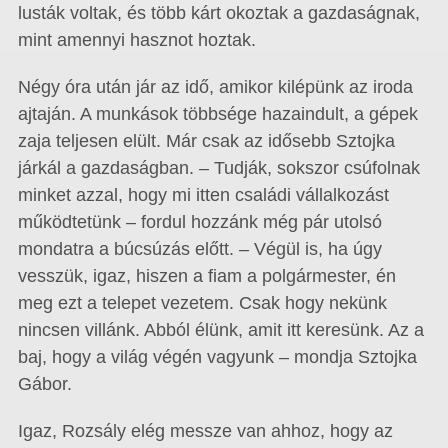
lusták voltak, és több kárt okoztak a gazdaságnak,
mint amennyi hasznot hoztak.
Négy óra után jár az idő, amikor kilépünk az iroda
ajtaján. A munkások többsége hazaindult, a gépek
zaja teljesen elült. Már csak az idősebb Sztojka
járkál a gazdaságban. – Tudják, sokszor csúfolnak
minket azzal, hogy mi itten családi vállalkozást
működtetünk – fordul hozzánk még pár utolsó
mondatra a búcsúzás előtt. – Végül is, ha úgy
vesszük, igaz, hiszen a fiam a polgármester, én
meg ezt a telepet vezetem. Csak hogy nekünk
nincsen villánk. Abból élünk, amit itt keresünk. Az a
baj, hogy a világ végén vagyunk – mondja Sztojka
Gábor.
Igaz, Rozsály elég messze van ahhoz, hogy az