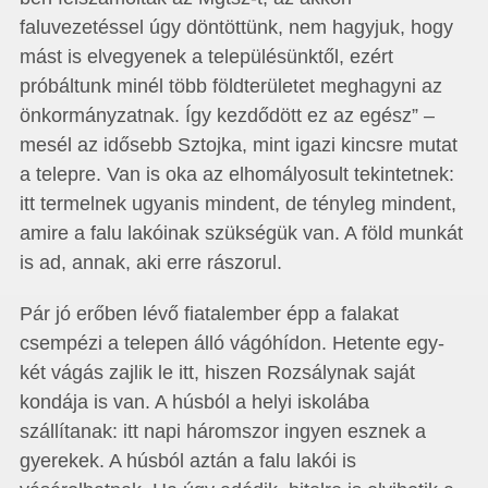
faluvezetéssel úgy döntöttünk, nem hagyjuk, hogy
mást is elvegyenek a településünktől, ezért
próbáltunk minél több földterületet meghagyni az
önkormányzatnak. Így kezdődött ez az egész” –
mesél az idősebb Sztojka, mint igazi kincsre mutat
a telepre. Van is oka az elhomályosult tekintetnek:
itt termelnek ugyanis mindent, de tényleg mindent,
amire a falu lakóinak szükségük van. A föld munkát
is ad, annak, aki erre rászorul.
Pár jó erőben lévő fiatalember épp a falakat
csempézi a telepen álló vágóhídon. Hetente egy-
két vágás zajlik le itt, hiszen Rozsálynak saját
kondája is van. A húsból a helyi iskolába
szállítanak: itt napi háromszor ingyen esznek a
gyerekek. A húsból aztán a falu lakói is