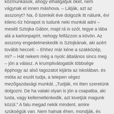
közmunkások, ahogy elhallgatjuk őket, nem
vágynak el innen máshova. – Látják, azt az
asszonyt? Na, ő tizenkét éve dolgozik itt nálunk, évi
kilenc-tíz hónapot is tudunk neki munkát adni –
meséli Sztojka Gábor, majd rá is szól, tegye a lába
alá a kartonpapírt, nehogy felfázzon a kövön. Az
asszony engedelmeskedik is Sztojkának, aki azért
tovább hecceli: – Ehhez már kéne a szakközép,
mi? – Hát nekem még a nyolc általános sincs meg
– jön a válasz. A krumpliválogatók többsége
épphogy az alsó tagozatot kijárta az iskolában, és
mióta az eszét tudja, a telepen végez
mezőgazdasági munkát. „Tudják, mi itten szeretünk
dolgozni. De ha valaki olyan is jön a csapatba, aki
lusta, vagy kellemetlenkedik, azt kivetjük magunk
közül.” A falu megad nekik mindent, amire
szükségük van. Nem halnak éhen, mondják, és