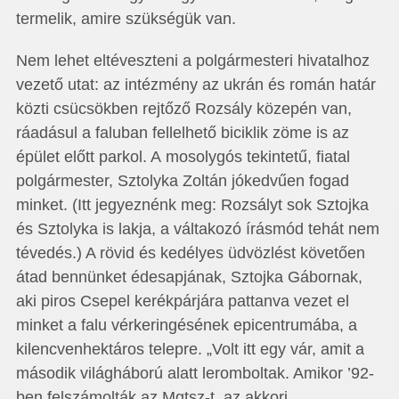
termelik, amire szükségük van.
Nem lehet eltéveszteni a polgármesteri hivatalhoz
vezető utat: az intézmény az ukrán és román határ
közti csücsökben rejtőző Rozsály közepén van,
ráadásul a faluban fellelhető biciklik zöme is az
épület előtt parkol. A mosolygós tekintetű, fiatal
polgármester, Sztolyka Zoltán jókedvűen fogad
minket. (Itt jegyeznénk meg: Rozsályt sok Sztojka
és Sztolyka is lakja, a váltakozó írásmód tehát nem
tévedés.) A rövid és kedélyes üdvözlést köve­tően
átad bennünket édesapjának, Sztojka Gábornak,
aki piros Csepel kerékpárjára pattanva vezet el
minket a falu vérkeringésének epicentrumába, a
kilencvenhektáros telepre. „Volt itt egy vár, amit a
második világháború alatt leromboltak. Amikor ’92-
ben felszámolták az Mgtsz-t, az akkori