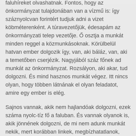
faluhíreket olvashatnak. Fontos, hogy az
önkormányzat tulajdonában van a vízmű is: így
száznyolcvan forintért tudjuk adni a vizet
köbméterenként. A túravezetőjük, édesapám az
önkormányzati telep vezetője. Ő osztja a munkát
minden reggel a közmunkásoknak. Körülbelül
hatvan ember dolgozik így, van, aki báláz, van, aki
a temetőben cserjézik. Nagyjából száz főnek ad
munkát az önkormányzat. Rozsályon, aki akar, tud
dolgozni. És mind hasznos munkát végez. Itt nincs
olyan, hogy többen látnának el olyan feladatot,
amire egy ember is elég.
Sajnos vannak, akik nem hajlandóak dolgozni, ezek
száma nyolc-tíz fő a faluban. És vannak olyanok is,
akik jönnének dolgozni, de mi nem adunk munkát
nekik, mert korábban linkek, megbízhatatlanok,