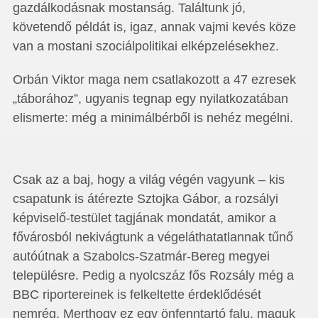
gazdálkodásnak mostanság. Találtunk jó,
követendő példát is, igaz, annak vajmi kevés köze
van a mostani szociálpolitikai elképzelésekhez.
Orbán Viktor maga nem csatlakozott a 47 ezresek
„táborához”, ugyanis tegnap egy nyilatkozatában
elismerte: még a minimálbérből is nehéz megélni.
Csak az a baj, hogy a világ végén vagyunk – kis
csapatunk is átérezte Sztojka Gábor, a rozsályi
képviselő-testület tagjának mondatát, amikor a
fővárosból nekivágtunk a végeláthatatlannak tűnő
autóútnak a Szabolcs-Szatmár-Bereg megyei
településre. Pedig a nyolcszáz fős Rozsály még a
BBC riportereinek is felkeltette érdeklődését
nemrég. Merthogy ez egy önfenntartó falu, maguk