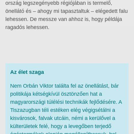
ország legszegényebb régiójában is termelő,
önellátó és – ahogy mi tapasztaltuk – elégedett falu
lehessen. De messze van ahhoz is, hogy példája
ragadós lehessen.
Az élet szaga
Nem Orbán Viktor találta fel az önellátást, bár
politikája kétségkívül ösztönzően hat a
magyarországi túlélési technikák fejlődésére. A
Tiszazugban téli estéken elég végigsétálni a
kisvárosok, falvak utcáin, némi a kerülővel a
külterületek felé, hogy a levegőben terjedő