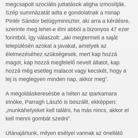
megcsapolt szociális juttatások aligha izmosítják.
Szép summázatát adta e gondolatnak a minap
Pintér Sándor belügyminiszter, aki arra a kérdésre,
szerinte meg lehet-e élni abból a bizonyos 47 ezer
forintból, így válaszolt: „aki megtermeli a saját
településén azokat a javakat, amelyek az
élelmezéséhez szükségesek, mert kap hozzá
magot, kap hozzá megfelelő nevelt állatot, kap
hozzá még esetleg malacot vagy kecskét, hogy a
tej is meglegyen minden nap, akkor meg”.
A megoldáskeresésbe a héten az iparkamara
elnöke, Parragh László is beszállt, ekképpen:
„munkahelyeket kell találni, ha más nincs, akkor el
kell menni gombát szedni”.
Utánajártunk, milyen esélyei vannak az önellátó