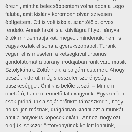
érezni, mintha belecsöppentem volna abba a Lego
faluba, amit kislány koromban olyan szívesen
építgettem. Ott is volt iskola, szántóföld, orvosi
rendelő. Annak lakói is a külvilágra fittyet hányva
élték mindennapjaikat, megvolt mindenük, nem is
vágyakoztak el soha a gyerekszobából. Túránk
végén el is mesélem a kétségkívül urbánus
gondolatomat a parányi irodájában ránk váró másik
Sztolykának, Zoltánnak, a polgármesternek. Ahogy
beszél, kiderül, mégis összefér szerénység a
büszkeséggel. Ömlik is belőle a szó. – Mi nem
önellátó, hanem termelő falu vagyunk. Egyszerűen
csak próbálunk a saját erőnkre támaszkodni, hogy
ne kelljen másnak, drágábban kiadni azt a munkát,
amit a helyiek is képesek ellátni. Ahhoz, hogy ezt
elérjük, sokszor öntörvényűnek kellett lennünk,