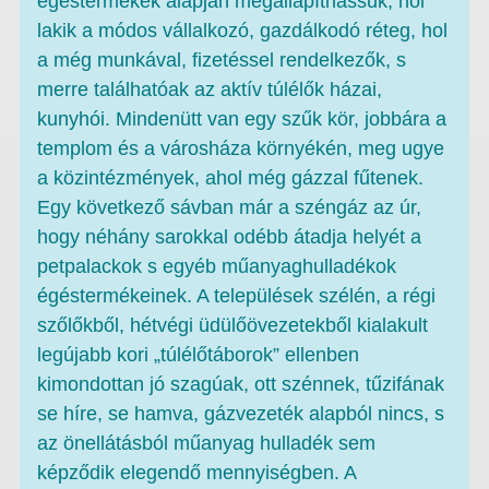
égéstermékek alapján megállapíthassuk, hol
lakik a módos vállalkozó, gazdálkodó réteg, hol
a még munkával, fizetéssel rendelkezők, s
merre találhatóak az aktív túlélők házai,
kunyhói. Mindenütt van egy szűk kör, jobbára a
templom és a városháza környékén, meg ugye
a közintézmények, ahol még gázzal fűtenek.
Egy következő sávban már a széngáz az úr,
hogy néhány sarokkal odébb átadja helyét a
petpalackok s egyéb műanyaghulladékok
égéstermékeinek. A települések szélén, a régi
szőlőkből, hétvégi üdülőövezetekből kialakult
legújabb kori „túlélőtáborok” ellenben
kimondottan jó szagúak, ott szénnek, tűzifának
se híre, se hamva, gázvezeték alapból nincs, s
az önellátásból műanyag hulladék sem
képződik elegendő mennyiségben. A