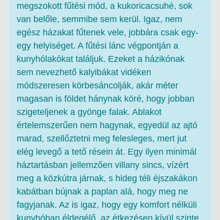
megszokott fűtési mód, a kukoricacsuhé, sok
van belőle, semmibe sem kerül. Igaz, nem
egész házakat fűtenek vele, jobbára csak egy-
egy helyiséget. A fűtési lánc végpontján a
kunyhólakókat találjuk. Ezeket a házikónak
sem nevezhető kalyibákat vidéken
módszeresen körbesáncolják, akár méter
magasan is földet hánynak köré, hogy jobban
szigeteljenek a gyönge falak. Ablakot
értelemszerűen nem hagynak, egyedül az ajtó
marad, szellőztetni meg felesleges, mert jut
elég levegő a tető résein át. Egy ilyen minimál
háztartásban jellemzően villany sincs, vízért
meg a közkútra járnak, s hideg téli éjszakákon
kabátban bújnak a paplan alá, hogy meg ne
fagyjanak. Az is igaz, hogy egy komfort nélküli
kunyhóban éldegélő, az étkezésen kívül szinte