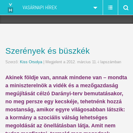
VASÁRNAPI HÍREK
Szerények és büszkék
Szerző:
Kiss Orsolya
| Megjelent a 2012. március 11.-i lapszámban
Akinek földje van, annak mindene van – mondta
a miniszterelnök a vidék és a mezőgazdaság
megújítását célzó Darányi-terv bemutatásakor,
no meg persze egy kecskéje, tehetnénk hozzá
mostanság, amikor egyre világosabban látszik:
a kormány a szociális válság lehetséges
megoldását az önellátásban látja. Amit nem