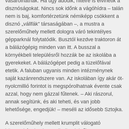
vásárolhatnak. Ha úgy adódik, hitelre is elvihetik a
disznóságokat. Nincs sok időnk a vágóhídra – talán
nem is baj, komfortérzetünk némiképp csökkent a
disznó „vállfák” társaságában –, a mustra a
szerelőműhely mellett dologra váró tekintélyes
gépparknál folytatódik. Busztól kezdve traktoron át
a bálázógépig minden van itt. A busszal a
környékbeli településről hozzák be az iskolába a
gyerekeket. A bálázógépet pedig a tüzelőfával
etetik. A faluban ugyanis minden intézménynek
saját kazánrendszere van. Az iskolában így akár öt-
nyolcmillió forintot is megspórolhatnak évente csak
azzal, hogy nem gázzal fűtenek. – Aki rászorul,
annak segítünk, és aki teheti, és van jobb
lehetősége, engedjük! – meséli az idősebb Sztojka.
A szerelőműhely mellett krumplit válogató