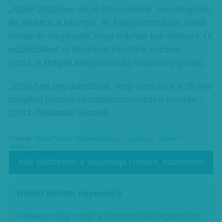
„Aztán 2010-ben végre fölocsúdtunk, összefogtunk,
és fölvettük a kesztyűt. Itt, Magyarországon szinte
mindenki megértette, hogy másfelé kell elindulni. Új
eszközökkel, új frontokon kezdtünk küzdeni.”
(2013, a Polgári Magyarország Alapítvány gálája)
„2010-ben úgy döntöttünk, hogy szakítunk a 20 éve
meglévő liberális társadalomszervezési elvekkel.”
(2014, beiktatási beszéd)
Címkék:
Orbán Viktor
,
Orbán-kormány
,
Tusványos
,
illiberális
rendszer
Már előfizethet a Vasárnapi Hírekre, kattintson!
Német mérce: egyensúly
Németország maga a demokratikus egyensúly