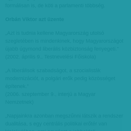
formálisan is, de köti a parlamenti többség.
Orbán Viktor azt üzente
„Azt is tudnia kellene Magyarország utolsó
szegletében is mindenkinek, hogy Magyarországot
újabb úgymond liberális közbiztonság fenyegeti.”
(2002. április 9., Testnevelési Főiskola)
„A liberálisok szabadságot, a szocialisták
modernizációt, a polgári erők pedig közösséget
építenek.”
(2006. szeptember 9., interjú a Magyar
Nemzetnek)
„Napjainkra azonban megszűnni látszik a rendszer
dualitása, s egy centrális politikai erőtér van