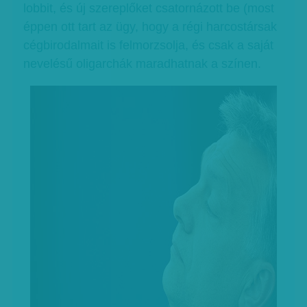
lobbit, és új szereplőket csatornázott be (most
éppen ott tart az ügy, hogy a régi harcostársak
cégbirodalmait is felmorzsolja, és csak a saját
nevelésű oligarchák maradhatnak a színen.