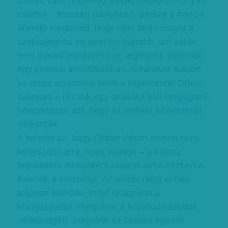
szerint való, hiszen az elnöki hatalom csúnyán
csorbul – többség hiányában. persze a francia
államfő megteheti, hogy nem tartja magát a
szokásjoghoz és nem lép hátrább, ám akkor
sem marad teljhatalmú úr, legfeljebb tábornok
egy politikai állóháborúban. Kizárásos alapon
az orosz szisztéma lehet a legvonzóbb Orbán
számára – itt csak egy akadályt kell megugrani,
nevezetesen azt, hogy az elnököt közvetlenül
választják.
A helyzet az, hogy Orbán Viktort semmi nem
kényszeríti arra, hogy váltson – a Fidesz
teljhatalmú elnökeként sikerrel tartja kézben a
frakciót, a kormányt. Az utóbbi négy évben
teljesen felőrölte, majd újragyúrta a
közigazgatást (megtörve a közalkalmazottak
védettségét), megtörte az összes ágazati