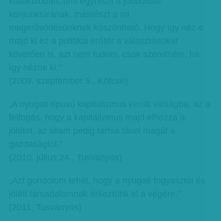
kialakulóban, ami egyrészt a jobboldali
konjunktúrának, másrészt a mi
megerősödésünknek köszönhető. Hogy így néz-e
majd ki ez a politikai erőtér a választásokat
követően is, azt nem tudom, csak szeretném, ha
így nézne ki.”
(2009. szeptember 5., Kötcse)
„A nyugati típusú kapitalizmus került válságba, az a
felfogás, hogy a kapitalizmus majd elhozza a
jólétet, az állam pedig tartsa távol magát a
gazdaságtól.”
(2010. július 24., Tusványos)
„Azt gondolom tehát, hogy a nyugati fogyasztói és
jóléti társadalomnak érkeztünk el a végére.”
(2011, Tusványos)