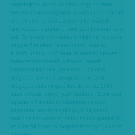
végrehajtója. (Nem véletlen, hogy az elnök
vezetheti a kormányülést, alkothat rendeleteket
stb. – illetve normál esetben a kormányfő
kinevezését a parlamentnek szentesítenie sem
kell. És bizony a forradalom földjén a nép sem
nagyon ötletelhet: referendumot csak az
államfő írhat ki. A történeti hitelesség kedvéért
érdemes hozzátenni: a francia modellt
történelmi félelmek „építették” – az első
világháborúba való „beugrás”, a második
világégés alatti megszállás, illetve az 1945
utáni időszak kormányzati kudarcai. Ezek okát
ugyanis a franciák az állandóan változó
parlamenti erőviszonyokban, a folytonos
koalíciós kényszerben látták és úgy gondolták,
az államfői hatalom megerősítése gyógyír lesz
a bajokra.