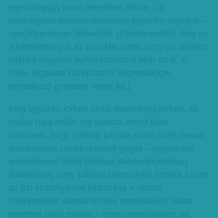
egészségügy lassú leépítése, illetve – a
kormányzati kommunikációban egyelőre tagadott –
nyugdíjrendszer-átalakítás. (Emlékeztetőül: még az
a képtelenség is az eszükbe jutott, hogy az időskori
ellátást nagyban befolyásolhatná akár az is, ki
hány, legalább középszintű végzettséggel
rendelkező gyereket nevelt fel.)
Még egyszer: Orbán nincs lépéskényszerben, és
csakis rajta múlik, mit választ. Annyi tűnik
biztosnak, hogy politikai pályája során szép lassan
leszalámizta cselekvésének gátjait – legyen szó
alkotmányos fékről (például Alkotmánybíróság
átalakítása) vagy külhoni ellensúlyról (többek között
az EU szabályainak kijátszása a vitatott
intézkedések Alaptörvénybe emelésével). Mára
egyetlen gátja maradt – miniszterelnökként, ha