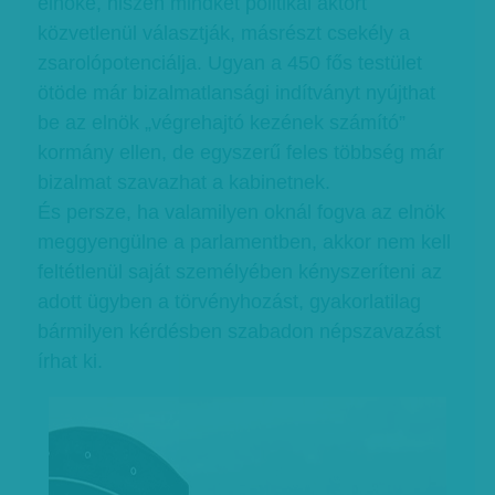
elnöké, hiszen mindkét politikai aktort
közvetlenül választják, másrészt csekély a
zsarolópotenciálja. Ugyan a 450 fős testület
ötöde már bizalmatlansági indítványt nyújthat
be az elnök „végrehajtó kezének számító”
kormány ellen, de egyszerű feles többség már
bizalmat szavazhat a kabinetnek.
És persze, ha valamilyen oknál fogva az elnök
meggyengülne a parlamentben, akkor nem kell
feltétlenül saját személyében kényszeríteni az
adott ügyben a törvényhozást, gyakorlatilag
bármilyen kérdésben szabadon népszavazást
írhat ki.