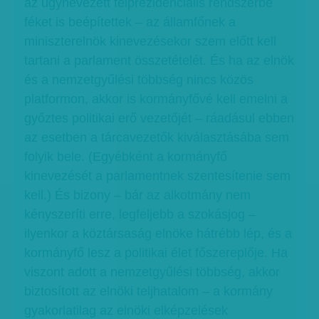
az úgynevezett félprezidenciális rendszerbe
féket is beépítettek – az államfőnek a
miniszterelnök kinevezésekor szem előtt kell
tartani a parlament összetételét. És ha az elnök
és a nemzetgyűlési többség nincs közös
platformon, akkor is kormányfővé kell emelni a
győztes politikai erő vezetőjét – ráadásul ebben
az esetben a tárcavezetők kiválasztásába sem
folyik bele. (Egyébként a kormányfő
kinevezését a parlamentnek szentesítenie sem
kell.) És bizony – bár az alkotmány nem
kényszeríti erre, legfeljebb a szokásjog –
ilyenkor a köztársaság elnöke hátrébb lép, és a
kormányfő lesz a politikai élet főszereplője. Ha
viszont adott a nemzetgyűlési többség, akkor
biztosított az elnöki teljhatalom – a kormány
gyakorlatilag az elnöki elképzelések