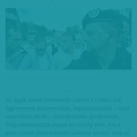
Orbán Viktor Tusványoson - Fotó: Beliczay László, MTI
hirdetes
Az egyik bevett értelmezés szerint a Fidesz ura
úgynevezett prezidenciális, félprezidenciális – azaz
valamilyen elnöki – szisztémában gondolkodik,
hogy bebetonozza magát az ország élén. Ám a
jelek szerint jóval mélyebb változás készül, mint az