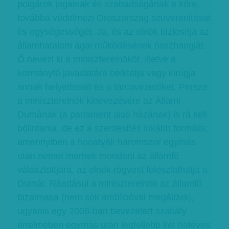
polgárok jogainak és szabadságának a köre,
továbbá védelmezi Oroszország szuverenitását
és egységességét. Ja, és az elnök biztosítja az
államhatalom ágai működésének összhangját.
Ő nevezi ki a miniszterelnököt, illetve a
kormányfő javaslatára beiktatja vagy kirúgja
annak helyetteseit és a tárcavezetőket. Persze
a miniszterelnök kinevezésére az Állami
Dumának (a parlament alsó házának) is rá kell
bólintania, de ez a szentesítés inkább formális:
amennyiben a honatyák háromszor egymás
után nemet mernek mondani az államfő
választottjára, az elnök rögvest feloszlathatja a
Dumát. Ráadásul a miniszterelnök az államfő
bizalmasa (nem sok ambícióval megáldva),
ugyanis egy 2008-ban bevezetett szabály
értelmében egymás után legfeljebb két hatéves