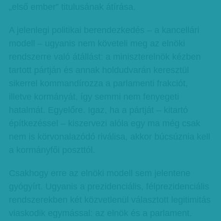
„első ember” titulusának átírása.
A jelenlegi politikai berendezkedés – a kancellári
modell – ugyanis nem követeli meg az elnöki
rendszerre való átállást: a miniszterelnök kézben
tartott pártján és annak holdudvarán keresztül
sikerrel kommandírozza a parlamenti frakciót,
illetve kormányát, így semmi nem fenyegeti
hatalmát. Egyelőre. Igaz, ha a pártját – kitartó
építkezéssel – kiszervezi alóla egy ma még csak
nem is körvonalazódó riválisa, akkor búcsúznia kell
a kormányfői poszttól.
Csakhogy erre az elnöki modell sem jelentene
gyógyírt. Ugyanis a prezidenciális, félprezidenciális
rendszerekben két közvetlenül választott legitimitás
viaskodik egymással: az elnök és a parlament.