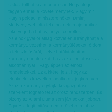
ciklust tölthet ki a modern cár. Hogy eleget
tegyen ennek a követelménynek, Vlagyimir
Putyin például miniszterelnökét, Dmitrij
Medvegyevet tolta fel elnöknek, majd amikor
leketyegett a hat év, helyet cseréltek.
Az elnök gyakorlatilag közvetlenül irányíthatja a
kormányt, vezetheti a kormányüléseket, ő dönt
a feloszlatásáról, illetve hatálytalaníthat
kormányrendeleteket, ha azok ellentétesek az
alkotmánnyal – vagy éppen az elnöki
rendeletekkel. Ez a kitétel jelzi, hogy az
elnöknek is közvetlen jogalkotási jogköre van.
Azaz a kormány egyfajta közigazgatási
szervként fogható fel az orosz rendszerben. És
bizony az Állami Duma sem járt sokkal jobban.
Egyrészt legitimitása nem erősebb, mint az