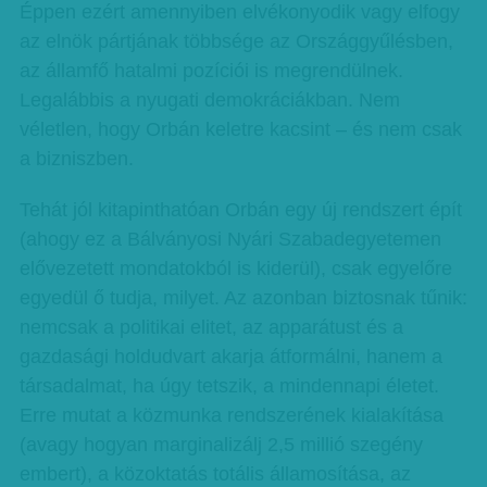
Éppen ezért amennyiben elvékonyodik vagy elfogy
az elnök pártjának többsége az Országgyűlésben,
az államfő hatalmi pozíciói is megrendülnek.
Legalábbis a nyugati demokráciákban. Nem
véletlen, hogy Orbán keletre kacsint – és nem csak
a bizniszben.
Tehát jól kitapinthatóan Orbán egy új rendszert épít
(ahogy ez a Bálványosi Nyári Szabadegyetemen
elővezetett mondatokból is kiderül), csak egyelőre
egyedül ő tudja, milyet. Az azonban biztosnak tűnik:
nemcsak a politikai elitet, az apparátust és a
gazdasági holdudvart akarja átformálni, hanem a
társadalmat, ha úgy tetszik, a mindennapi életet.
Erre mutat a közmunka rendszerének kialakítása
(avagy hogyan marginalizálj 2,5 millió szegény
embert), a közoktatás totális államosítása, az