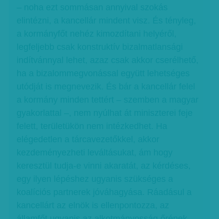
– noha ezt sommásan annyival szokás
elintézni, a kancellár mindent visz. És tényleg,
a kormányfőt nehéz kimozdítani helyéről,
legfeljebb csak konstruktív bizalmatlansági
indítvánnyal lehet, azaz csak akkor cserélhető,
ha a bizalommegvonással együtt lehetséges
utódját is megnevezik. És bár a kancellár felel
a kormány minden tettért – szemben a magyar
gyakorlattal –, nem nyúlhat át miniszterei feje
felett, területükön nem intézkedhet. Ha
elégedetlen a tárcavezetőkkel, akkor
kezdeményezheti leváltásukat, ám hogy
keresztül tudja-e vinni akaratát, az kérdéses,
egy ilyen lépéshez ugyanis szükséges a
koalíciós partnerek jóváhagyása. Ráadásul a
kancellárt az elnök is ellenpontozza, az
államfőt ugyanis az alkotmányosság őrének