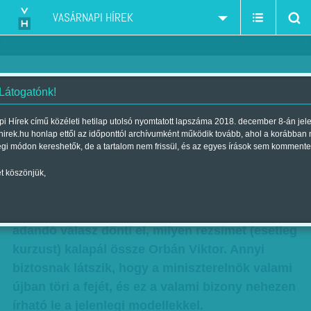
VASÁRNAPI HÍREK
 Látogatónk!
Orbán utolsó gátja
i Hírek című közéleti hetilap utolsó nyomtatott lapszáma 2018. december 8-án jel
hirek.hu honlap ettől az időponttól archívumként működik tovább, ahol a korábban
Szerző:
Nagy B. György
| Megjelent a 2014. augusztus 03.-i
égi módon kereshetők, de a tartalom nem frissül, és az egyes írások sem kommente
lapszámban
t köszönjük,
Ki az úr az országháznál, és miképp
garantálható a stabil uraság – a kérdésre
adandó válasz dönti el, milyen rezsimet (esetleg
kurzust) kalapál össze Orbán Viktor. Annyi
biztosnak látszik, hogy a miniszterelnök valami
újban töri a fejét, és ez a valami bizony nehezen
írható le a jelenlegi modellekkel.