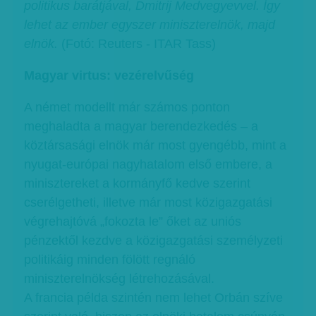
politikus barátjával, Dmitrij Medvegyevvel. Így
lehet az ember egyszer miniszterelnök, majd
elnök.
(Fotó: Reuters - ITAR Tass)
Magyar virtus: vezérelvűség
A német modellt már számos ponton
meghaladta a magyar berendezkedés – a
köztársasági elnök már most gyengébb, mint a
nyugat-európai nagyhatalom első embere, a
minisztereket a kormányfő kedve szerint
cserélgetheti, illetve már most közigazgatási
végrehajtóvá „fokozta le” őket az uniós
pénzektől kezdve a közigazgatási személyzeti
politikáig minden fölött regnáló
miniszterelnökség létrehozásával.
A francia példa szintén nem lehet Orbán szíve