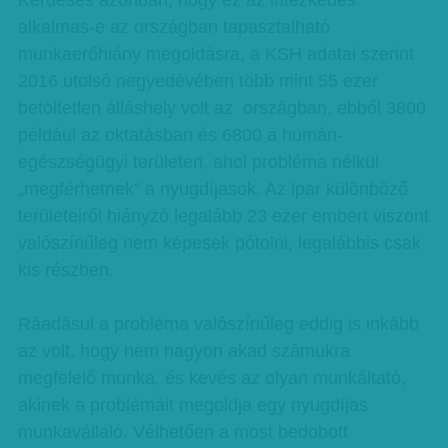
Kérdéses azonban, hogy ez az intézkedés
alkalmas-e az országban tapasztalható
munkaerőhiány megoldásra, a KSH adatai szerint
2016 utolsó negyedévében több mint 55 ezer
betöltetlen álláshely volt az országban, ebből 3800
például az oktatásban és 6800 a humán-
egészségügyi területen, ahol probléma nélkül
„megférhetnek” a nyugdíjasok. Az ipar különböző
területeiről hiányzó legalább 23 ezer embert viszont
valószínűleg nem képesek pótolni, legalábbis csak
kis részben.
Ráadásul a probléma valószínűleg eddig is inkább
az volt, hogy nem nagyon akad számukra
megfelelő munka, és kevés az olyan munkáltató,
akinek a problémáit megoldja egy nyugdíjas
munkavállaló. Vélhetően a most bedobott