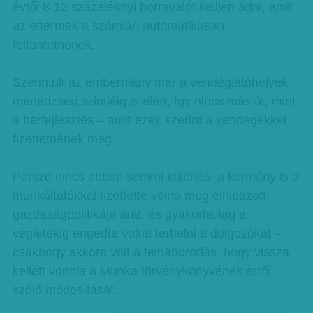
évtől 8-12 százaléknyi borravalót kelljen adni, amit
az éttermek a számlán automatikusan
feltüntetnének.
Szerintük az emberhiány már a vendéglátóhelyek
menedzseri szintjéig is elért, így nincs más út, mint
a bérfejlesztés – amit ezek szerint a vendégekkel
fizettetnének meg.
Persze nincs ebben semmi különös: a kormány is a
munkáltatókkal fizettette volna meg elhibázott
gazdaságpolitikája árát, és gyakorlatilag a
végletekig engedte volna terhelni a dolgozókat –
csakhogy akkora volt a felháborodás, hogy vissza
kellett vonnia a Munka törvénykönyvének erről
szóló módosítását.