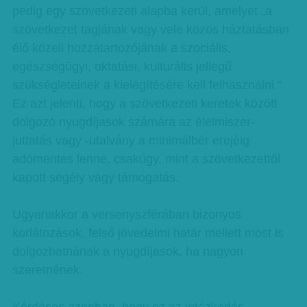
pedig egy szövetkezeti alapba kerül, amelyet „a
szövetkezet tagjának vagy vele közös háztatásban
élő közeli hozzátartozójának a szociális,
egészségügyi, oktatási, kulturális jellegű
szükségleteinek a kielégítésére kell felhasználni.”
Ez azt jelenti, hogy a szövetkezeti keretek között
dolgozó nyugdíjasok számára az élelmiszer-
juttatás vagy -utalvány a minimálbér erejéig
adómentes lenne, csakúgy, mint a szövetkezettől
kapott segély vagy támogatás.
Ugyanakkor a versenyszférában bizonyos
korlátozások, felső jövedelmi határ mellett most is
dolgozhatnának a nyugdíjasok, ha nagyon
szeretnének.