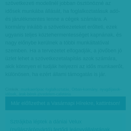
szövetkezeti modellnél jobban ösztönözné az
idősek munkába állását, ha foglalkoztatásuk adó-
és járulékmentes lenne a cégek számára. A
kormány inkább a szövetkezeteket erőlteti, ezek
ugyanis teljes köztehermentességet kapnának, és
nagy előnybe kerülnek a többi munkáltatóval
szemben. Ha a tervezetet elfogadják, a jövőben jó
üzlet lehet a szövetkezetalapítás azok számára,
akik könnyen el tudják helyezni az idős munkaerőt,
különösen, ha ezért állami támogatás is jár.
Címkék:
munkaerőpiac-foglalkoztatás
,
Orbán-kormány
,
nyugdíjasok-
idősek
,
árak-bérek-jövedelem-cafetéria
Már előfizethet a Vasárnapi Hírekre, kattintson!
Sztrájkba léptek a dániai Velux
(nyílászárógyártó) fertődi leányvállalatának