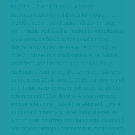
dolgozói – a Molnár Ákos, a Vasas
Szakszervezet Nyugat Dunántúli Régiójának
vezetője szerint az aktuális műszak mintegy
kétharmada vett részt a munkabeszüntetésben,
így a termelés 80-90 százalékkal eshetett
vissza. Hogy a cég vezetése nem boldog, azt
jól jelzi, miszerint a sztrájkolókat a parkolóba
száműzték (az üzem nem gondolt rá, hogy
vizet biztosítson nekik). Persze most már késő
bánat: a cég 2014- ben és 2015-ben nem emelt
bért, holott szép bevételre tett szert, az utóbbi
évben például 35 milliárdra. A szakszervezet
azt szerette volna – alapkövetelésként –, ha a
munkáltató mintegy 15 ezer forinttal emeli az
alapbéreket. Az üzem ezt elutasította, ráadásul
semmilyen ellenajánlatot nem tett, megpróbálta