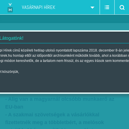
VASÁRNAPI HÍREK
 Látogatónk!
Öregember jó munkásember -
i Hírek című közéleti hetilap utolsó nyomtatott lapszáma 2018. december 8-án jel
hirek.hu honlap ettől az időponttól archívumként működik tovább, ahol a korábban
Újabb fideszes ötlet, kétarcú
égi módon kereshetők, de a tartalom nem frissül, és az egyes írások sem kommente
'indoklással'
t köszönjük,
Szerzők:
F. Szabó Kata
,
Nagy B. György
| Megjelent a 2017. május
13.-i lapszámban
- Alig van a magyarnál olcsóbb munkaerő az
EU-ban
- A szakmai szövetségek a vásárlókkal
fizettetnék meg a többletbért, a melósok