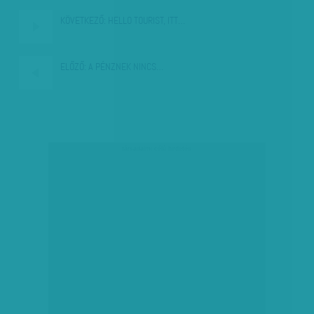
KÖVETKEZŐ:
HELLO TOURIST, ITT…
ELŐZŐ:
A PÉNZNEK NINCS…
társadalmi célú hirdetés