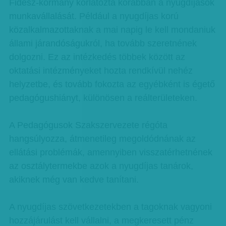
Fidesz-kormány korlátozta korábban a nyugdíjasok
munkavállalását. Például a nyugdíjas korú
közalkalmazottaknak a mai napig le kell mondaniuk
állami járandóságukról, ha tovább szeretnének
dolgozni. Ez az intézkedés többek között az
oktatási intézményeket hozta rendkívül nehéz
helyzetbe, és tovább fokozta az egyébként is égető
pedagógushiányt, különösen a reálterületeken.
A Pedagógusok Szakszervezete régóta
hangsúlyozza, átmenetileg megoldódnának az
ellátási problémák, amennyiben visszatérhetnének
az osztálytermekbe azok a nyugdíjas tanárok,
akiknek még van kedve tanítani.
A nyugdíjas szövetkezetekben a tagoknak vagyoni
hozzájárulást kell vállalni, a megkeresett pénz