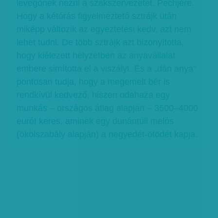
levegőnek nézni a szakszervezetet. Pechjére.
Hogy a kétórás figyelmeztető sztrájk után
miképp változik az egyeztetési kedv, azt nem
lehet tudni. De több sztrájk azt bizonyította,
hogy kiélezett helyzetben az anyavállalat
embere simította el a viszályt. És a „dán anya”
pontosan tudja, hogy a megemelt bér is
rendkívül kedvező, hiszen odahaza egy
munkás – országos átlag alapján – 3500–4000
eurót keres, aminek egy dunántúli melós
(ökölszabály alapján) a negyedét-ötödét kapja.