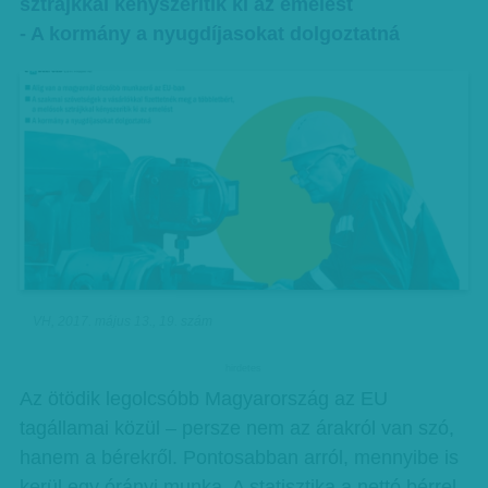
sztrájkkal kényszerítik ki az emelést
- A kormány a nyugdíjasokat dolgoztatná
VH, 2017. május 13., 19. szám
hirdetes
Az ötödik legolcsóbb Magyarország az EU
tagállamai közül – persze nem az árakról van szó,
hanem a bérekről. Pontosabban arról, mennyibe is
kerül egy órányi munka. A statisztika a nettó bérrel,