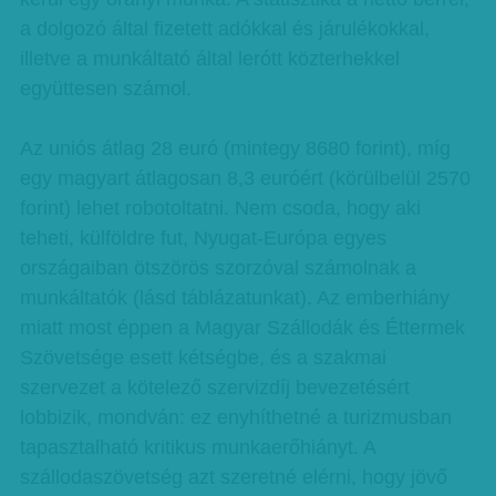
a dolgozó által fizetett adókkal és járulékokkal,
illetve a munkáltató által lerótt közterhekkel
együttesen számol.
Az uniós átlag 28 euró (mintegy 8680 forint), míg
egy magyart átlagosan 8,3 euróért (körülbelül 2570
forint) lehet robotoltatni. Nem csoda, hogy aki
teheti, külföldre fut, Nyugat-Európa egyes
országaiban ötszörös szorzóval számolnak a
munkáltatók (lásd táblázatunkat). Az emberhiány
miatt most éppen a Magyar Szállodák és Éttermek
Szövetsége esett kétségbe, és a szakmai
szervezet a kötelező szervizdíj bevezetésért
lobbizik, mondván: ez enyhíthetné a turizmusban
tapasztalható kritikus munkaerőhiányt. A
szállodaszövetség azt szeretné elérni, hogy jövő