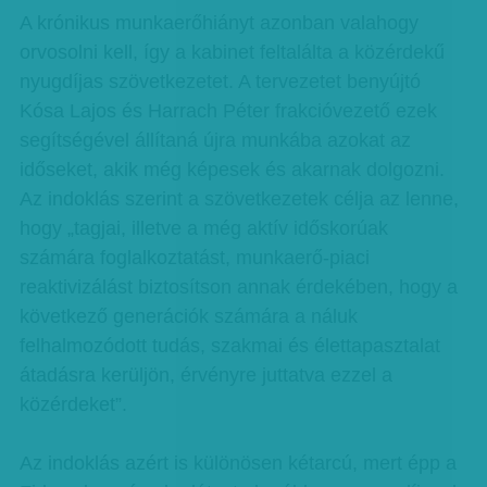
A krónikus munkaerőhiányt azonban valahogy
orvosolni kell, így a kabinet feltalálta a közérdekű
nyugdíjas szövetkezetet. A tervezetet benyújtó
Kósa Lajos és Harrach Péter frakcióvezető ezek
segítségével állítaná újra munkába azokat az
időseket, akik még képesek és akarnak dolgozni.
Az indoklás szerint a szövetkezetek célja az lenne,
hogy „tagjai, illetve a még aktív időskorúak
számára foglalkoztatást, munkaerő-piaci
reaktivizálást biztosítson annak érdekében, hogy a
következő generációk számára a náluk
felhalmozódott tudás, szakmai és élettapasztalat
átadásra kerüljön, érvényre juttatva ezzel a
közérdeket”.
Az indoklás azért is különösen kétarcú, mert épp a