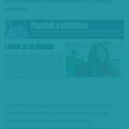
kockázatosabb vállalkozás lenne az ország
számára.
VH, 2017. február 25.
hirdetes
„Egyetért-e Ön azzal, hogy a jelenleg üzemelő
atomerőművi blokkok kapacitásánál nagyobb
összesített áramtermelő kapacitással
Magyarországon atomerőművek ne legyenek