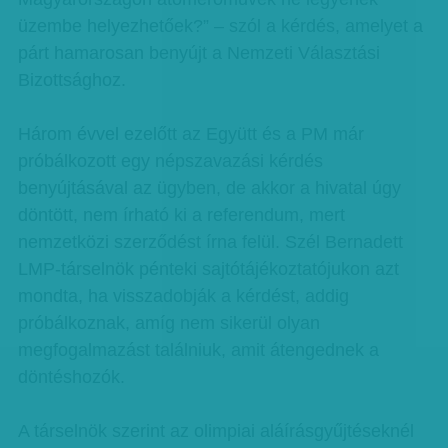
üzembe helyezhetőek?” – szól a kérdés, amelyet a
párt hamarosan benyújt a Nemzeti Választási
Bizottsághoz.
Három évvel ezelőtt az Együtt és a PM már
próbálkozott egy népszavazási kérdés
benyújtásával az ügyben, de akkor a hivatal úgy
döntött, nem írható ki a referendum, mert
nemzetközi szerződést írna felül. Szél Bernadett
LMP-társelnök pénteki sajtótájékoztatójukon azt
mondta, ha visszadobják a kérdést, addig
próbálkoznak, amíg nem sikerül olyan
megfogalmazást találniuk, amit átengednek a
döntéshozók.
A társelnök szerint az olimpiai aláírásgyűjtéseknél