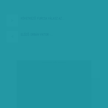
KÖVETKEZŐ:
FURCSA VÁLASZ AZ…
ELŐZŐ:
ORBÁN VIKTOR -…
társadalmi célú hirdetés