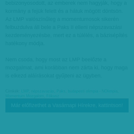
bebizonyosodott, az emberek nem hagyják, hogy a
kormány a fejük felett és a hátuk mögött döntsön.
Az LMP valószínűleg a momentumosok sikerén
felbuzdulva áll bele a Paks II elleni népszavazási
kezdeményezésbe, mert ez a túlélés, a bázisépítés
hatékony módja.
Nem csoda, hogy most az LMP beelőzte a
mozgalmat, ami korábban nem zárta ki, hogy maga
is elkezd aláírásokat gyűjteni az ügyben.
Címkék:
LMP
,
népszavazás
,
Paks
,
budapesti olimpia - NOlimpia
,
Momentum Mozgalom
,
Fókusz
Már előfizethet a Vasárnapi Hírekre, kattintson!