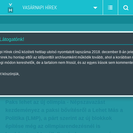
VASÁRNAPI HÍREK
 Látogatónk!
Jön Paks vitája? Népszavazást
i Hírek című közéleti hetilap utolsó nyomtatott lapszáma 2018. december 8-án jel
hirek.hu honlap ettől az időponttól archívumként működik tovább, ahol a korábban
akarnak az olimpiarendezésnél
égi módon kereshetők, de a tartalom nem frissül, és az egyes írások sem kommente
is kockázatosabb vállalkozásról
t köszönjük,
Szerző:
VH-Vasárnapi Hírek
| Megjelent a 2017. február 25.-i
lapszámban
Paks lehet az új olimpia - Népszavazást
kezdeményez a paksi bővítésről a Lehet Más a
Politika (LMP), a párt szerint az új blokkok
építése még az olimpiarendezésnél is