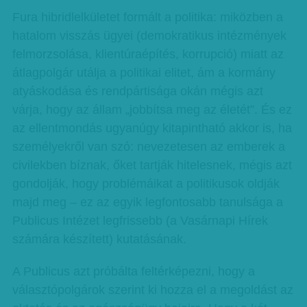
Fura hibridlelkületet formált a politika: miközben a
hatalom visszás ügyei (demokratikus intézmények
felmorzsolása, klientúraépítés, korrupció) miatt az
átlagpolgár utálja a politikai elitet, ám a kormány
atyáskodása és rendpártisága okán mégis azt
várja, hogy az állam „jobbítsa meg az életét”. És ez
az ellentmondás ugyanúgy kitapintható akkor is, ha
személyekről van szó: nevezetesen az emberek a
civilekben bíznak, őket tartják hitelesnek, mégis azt
gondolják, hogy problémáikat a politikusok oldják
majd meg – ez az egyik legfontosabb tanulsága a
Publicus Intézet legfrissebb (a Vasárnapi Hírek
számára készített) kutatásának.
A Publicus azt próbálta feltérképezni, hogy a
választópolgárok szerint ki hozza el a megoldást az