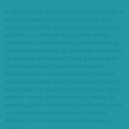
A legnépszerűbb mondás, miszerint fontos, hogy az
emberek kiálljanak a véleményük mellett, és a
nyilvánosság előtt ki is mondják azt. Ám míg erre
az állításra az emberek 90 százaléka rábólint,
majdnem 60 százalék szerint a civileknek nem az
utcán kell elmondaniuk, mit gondolnak. A választók
azt gondolják (63 százalék), hogy a civileknek az
ellenzéki pártokkal is össze kellene fogniuk.
Mégpedig azért, mert az emberek 67 százaléka
szerint a politikának kellene megoldani a felmerülő
problémákat. És végezetül még egy csavar: ha az
ellenzék nem lép fel határozottan az oktatás- és
egészségügyben, akkor a köz 72 százaléka szerint
a civileknek kell ezt megtenniük. És ezzel az
állítással a Fidesz-szimpatizánsok többsége is
egyetért.