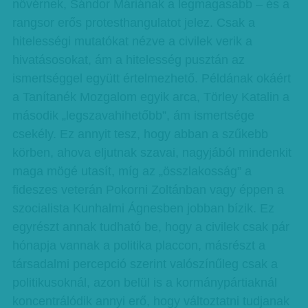
nővérnek, Sándor Máriának a legmagasabb – és a
rangsor erős protesthangulatot jelez. Csak a
hitelességi mutatókat nézve a civilek verik a
hivatásosokat, ám a hitelesség pusztán az
ismertséggel együtt értelmezhető. Példának okáért
a Tanítanék Mozgalom egyik arca, Törley Katalin a
második „legszavahihetőbb”, ám ismertsége
csekély. Ez annyit tesz, hogy abban a szűkebb
körben, ahova eljutnak szavai, nagyjából mindenkit
maga mögé utasít, míg az „összlakosság” a
fideszes veterán Pokorni Zoltánban vagy éppen a
szocialista Kunhalmi Ágnesben jobban bízik. Ez
egyrészt annak tudható be, hogy a civilek csak pár
hónapja vannak a politika placcon, másrészt a
társadalmi percepció szerint valószínűleg csak a
politikusoknál, azon belül is a kormánypártiaknál
koncentrálódik annyi erő, hogy változtatni tudjanak