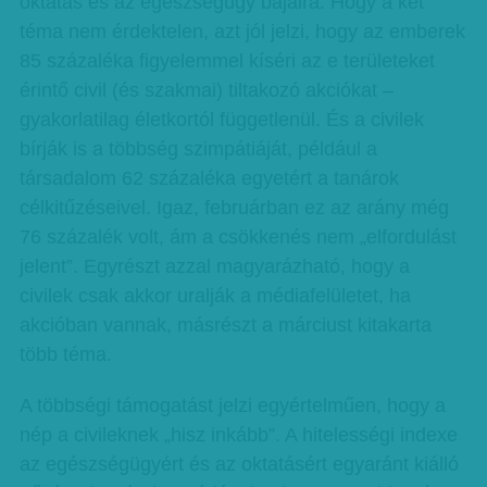
oktatás és az egészségügy bajaira. Hogy a két
téma nem érdektelen, azt jól jelzi, hogy az emberek
85 százaléka figyelemmel kíséri az e területeket
érintő civil (és szakmai) tiltakozó akciókat –
gyakorlatilag életkortól függetlenül. És a civilek
bírják is a többség szimpátiáját, például a
társadalom 62 százaléka egyetért a tanárok
célkitűzéseivel. Igaz, februárban ez az arány még
76 százalék volt, ám a csökkenés nem „elfordulást
jelent”. Egyrészt azzal magyarázható, hogy a
civilek csak akkor uralják a médiafelületet, ha
akcióban vannak, másrészt a márciust kitakarta
több téma.
A többségi támogatást jelzi egyértelműen, hogy a
nép a civileknek „hisz inkább”. A hitelességi indexe
az egészségügyért és az oktatásért egyaránt kiálló