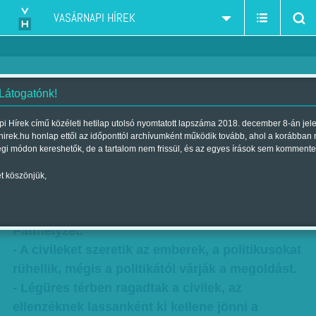
VASÁRNAPI HÍREK
 Látogatónk!
VH-Publicus: Csak Göncz
i Hírek című közéleti hetilap utolsó nyomtatott lapszáma 2018. december 8-án jel
hirek.hu honlap ettől az időponttól archívumként működik tovább, ahol a korábban
Árpádban bíztunk annyira, mint
égi módon kereshetők, de a tartalom nem frissül, és az egyes írások sem kommente
most Sándor Máriában
t köszönjük,
Szerző:
Nagy B. György
| Megjelent a 2016. április 16.-i lapszámban
Patthelyzet.
- A civileket szeretik az emberek, a politikusokat
rühellik, mégis a politikától várják a megoldást.
- Légüres térben ragadtak a civilek, az
ellenzéknek lassanként ki kellene jönni a