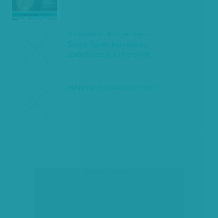
A kívülállók diszkrét bája -
Szűcs Ágnes körképe az
üstökösszerű karrierekről
Mindenki lépéskényszerben
társadalmi célú hirdetés