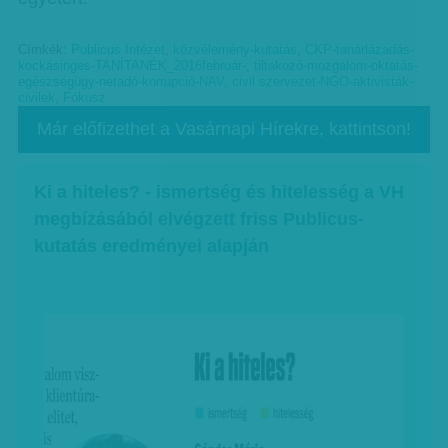
Címkék:
Publicus Intézet
,
közvélemény-kutatás
,
CKP-tanárlázadás-
kockásinges-TANÍTANÉK_2016február-
,
tiltakozó-mozgalom-oktatás-
egészségügy-netadó-korrupció-NAV
,
civil szervezet-NGO-aktivisták-
civilek
,
Fókusz
Már előfizethet a Vasárnapi Hírekre, kattintson!
Ki a hiteles? - ismertség és hitelesség a VH
megbízásából elvégzett friss Publicus-
kutatás eredményei alapján