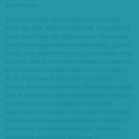
a rendszeren.
És ezt a szabályt Sándor Mária kivétele erősíti,
akiről úgy tűnik, elhiszik a választók, hogy képes a
vízen járni. (Tény, egy egyszemélyes tiltakozásból
hozott össze egy országos nekibuzdulást). Így nem
csoda, hogy teljesítményét egy százas skálán még
a Fidesz-tábor is 64 pontosra értékelte (a Jobbik és
a bizonytalanok körében majdnem 80 százalékon
áll, az MSZP-sek között pedig a 90 ponthoz
közelít). Ám mint szó volt róla, Sándor Mária egyedi
eset. A választók ugyanis rendszerszinten is inkább
a politikától várják a megoldást. kutatásunk
ugyanakkor azt mutatja: a racionalitást mindinkább
mellőző politikában eluralkodó káosz a fejekbe is
átszivárgott, a polgárok készséggel „szeretnek
egymásnak ellentmondó állításokat is”.