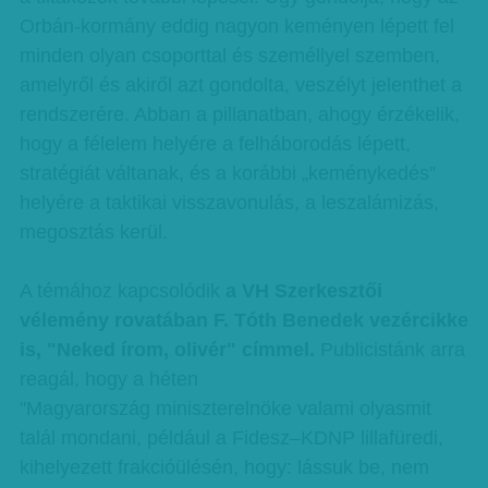
Orbán-kormány eddig nagyon keményen lépett fel
minden olyan csoporttal és személlyel szemben,
amelyről és akiről azt gondolta, veszélyt jelenthet a
rendszerére. Abban a pillanatban, ahogy érzékelik,
hogy a félelem helyére a felháborodás lépett,
stratégiát váltanak, és a korábbi „keménykedés”
helyére a taktikai visszavonulás, a leszalámizás,
megosztás kerül.
A témához kapcsolódik
a VH Szerkesztői
vélemény rovatában F. Tóth Benedek vezércikke
is, "Neked írom, olivér" címmel.
Publicistánk arra
reagál, hogy a héten
"Magyarország miniszterelnöke valami olyasmit
talál mondani, például a Fidesz–KDNP lillafüredi,
kihelyezett frakcióülésén, hogy: lássuk be, nem