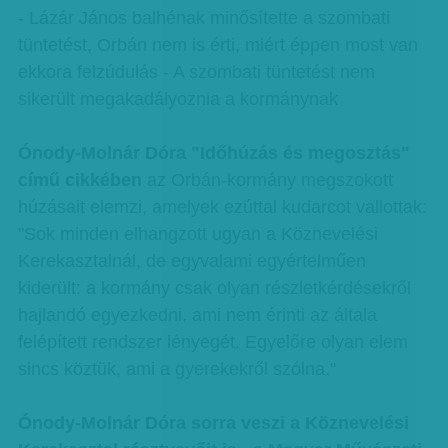
- Lázár János balhénak minősítette a szombati
tüntetést, Orbán nem is érti, miért éppen most van
ekkora felzúdulás - A szombati tüntetést nem
sikerült megakadályoznia a kormánynak
Ónody-Molnár Dóra "Időhúzás és megosztás"
című cikkében
az Orbán-kormány megszokott
húzásait elemzi, amelyek ezúttal kudarcot vallottak:
"Sok minden elhangzott ugyan a Köznevelési
Kerekasztalnál, de egyvalami egyértelműen
kiderült: a kormány csak olyan részletkérdésekről
hajlandó egyezkedni, ami nem érinti az általa
felépített rendszer lényegét. Egyelőre olyan elem
sincs köztük, ami a gyerekekről szólna."
Ónody-Molnár Dóra sorra veszi a Köznevelési