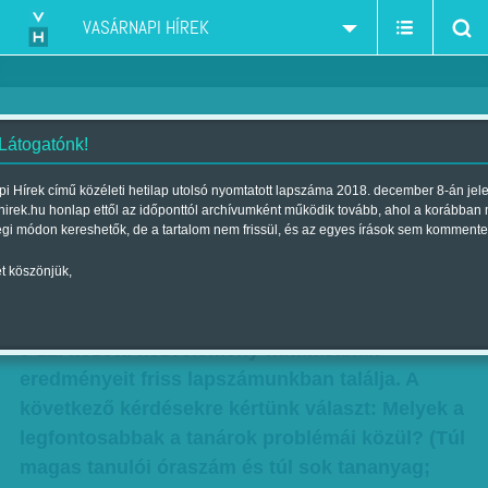
VASÁRNAPI HÍREK
 Látogatónk!
76% - Elsöprő többség a
i Hírek című közéleti hetilap utolsó nyomtatott lapszáma 2018. december 8-án jel
hirek.hu honlap ettől az időponttól archívumként működik tovább, ahol a korábban
pedagógusok mellett
égi módon kereshetők, de a tartalom nem frissül, és az egyes írások sem kommente
Szerző:
VH ajánló
| Megjelent a 2016. február 13.-i lapszámban
t köszönjük,
A Publicus Intézet és a Vasárnapi Hírek február
9-11. közötti közvélemény-kutatásának
eredményeit friss lapszámunkban találja. A
következő kérdésekre kértünk választ: Melyek a
legfontosabbak a tanárok problémái közül? (Túl
magas tanulói óraszám és túl sok tananyag;