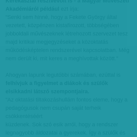
Kerekasztal résztvevőit is - a Magyar Művészeti
Akadémiáról például
ezt írja:
"Senki sem hinné, hogy a Fekete György által
vezetett, közpénzen kistafírozott, többségében
jobboldali művészeknek létrehozott szervezet tesz
majd kritikai megjegyzéseket a közoktatás
működésképtelen rendszerével kapcsolatban. Még
nem derült ki, mit keres a meghívottak között."
Ahogyan lapunk legutóbbi számában, ezúttal is
felhívjuk a figyelmet a diákok és szülők
elsikkadni látszó szempontjaira.
"Az oktatási tiltakozáshullám fontos eleme, hogy a
pedagógusok nem csupán saját terheik
csökkentéséért
küzdenek. Sok szó esik arról, hogy a rendszer
legnagyobb áldozatai a gyerekek. Így a szülők és