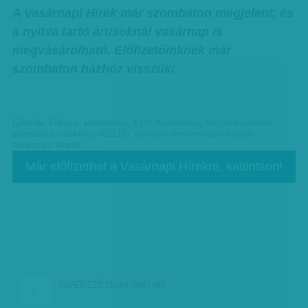
A Vasárnapi Hírek már szombaton megjelent, és
a nyitva tartó árusoknál vasárnap is
megvásárolható. Előfizetőinknek már
szombaton házhoz visszük!
Címkék:
Fókusz
,
közoktatás
,
KLIK-Klebelsberg Központ-portfólió-
államosítás-tankönyv-KELLO
,
tüntetés-demonstráció-sztrájk-
tiltakozás
,
Ajánló
Már előfizethet a Vasárnapi Hírekre, kattintson!
KÖVETKEZŐ:
OLYAN, MINT MI?