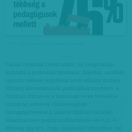
76% - Elsöprő többség a pedagógusok mellett
hirdetes
Falnak rohanhat Orbán Viktor, ha megpróbálja
legázolni a protestáló tanárokat, diákokat, szülőket,
ugyanis hatéves regnálása során először brutális
többség körvonalazódik politikájával szemben. A
Publicus Intézet és a Vasárnapi Hírek felmérése
szerint az emberek háromnegyede
támogatja/helyesli a tanárok tiltakozó akcióját.
Ráadásul nem puszta szolidaritásról van szó. A
többség úgy érzi, hogy csapnivaló helyzetben van