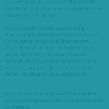
életszerű, hogy egy szép reggel Miskolcon Pilz
Olivér felkel, rájön, hogy rendkívül elégedetlen, és
elkezd levelet írni, tiltakozni."
Állandó szerzőnk,
Sándor Zsuzsa pedig
Jogászszemmel rovatában "Fenyeget a KLIK"
címmel szintén kapcsoloódó témát elemez:
"Egyre több olyan információ kerül napvilágra –
névvel, név nélkül –, hogy egész óvodákat,
tantestületeket, és pedagógusokat fenyegetnek
meg azért, hogy ne csatlakozzanak a tanárok,
diákok tiltakozásához, demonstrációjához."
A részleteket, összeállításunkat megtalálja a
Vasárnapi Hírek február 13-i számának 10-11-12-
13. oladalán.