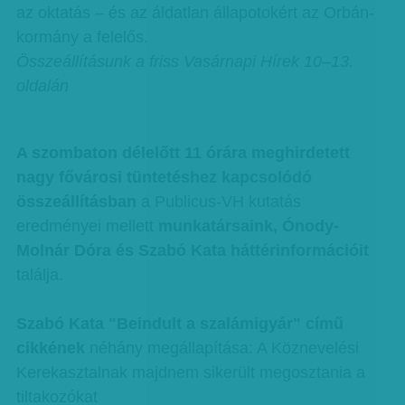
az oktatás – és az áldatlan állapotokért az Orbán-
kormány a felelős.
Összeállításunk a friss Vasárnapi Hírek 10–13.
oldalán
A szombaton délelőtt 11 órára meghirdetett
nagy fővárosi tüntetéshez kapcsolódó
összeállításban
a Publicus-VH kutatás
eredményei mellett
munkatársaink, Ónody-
Molnár Dóra és Szabó Kata háttérinformációit
találja.
Szabó Kata "Beindult a szalámigyár" című
cikkének
néhány megállapítása: A Köznevelési
Kerekasztalnak majdnem sikerült megosztania a
tiltakozókat