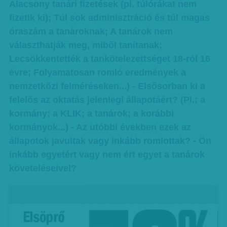
Alacsony tanári fizetések (pl. túlórákat nem
fizetik ki); Túl sok adminisztráció és túl magas
óraszám a tanároknak; A tanárok nem
választhatják meg, miből tanítanak;
Lecsökkentették a tankötelezettséget 18-ról 16
évre; Folyamatosan romló eredmények a
nemzetközi felméréseken...) - Elsősorban ki a
felelős az oktatás jelenlegi állapotáért? (Pl.: a
kormány; a KLIK; a tanárok; a korábbi
kormányok...) - Az utóbbi években ezek az
állapotok javultak vagy inkább romlottak? - Ön
inkább egyetért vagy nem ért egyet a tanárok
követeléseivel?