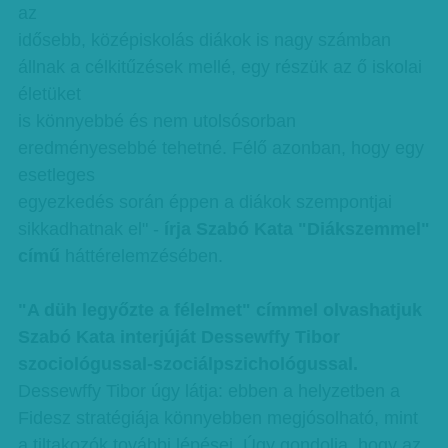
az
idősebb, középiskolás diákok is nagy számban
állnak a célkitűzések mellé, egy részük az ő iskolai
életüket
is könnyebbé és nem utolsósorban
eredményesebbé tehetné. Félő azonban, hogy egy
esetleges
egyezkedés során éppen a diákok szempontjai
sikkadhatnak el" -
írja Szabó Kata "Diákszemmel"
című
háttérelemzésében.
"A düh legyőzte a félelmet" címmel olvashatjuk
Szabó Kata interjúját Dessewffy Tibor
szociológussal-szociálpszichológussal.
Dessewffy Tibor úgy látja: ebben a helyzetben a
Fidesz stratégiája könnyebben megjósolható, mint
a tiltakozók további lépései. Úgy gondolja, hogy az