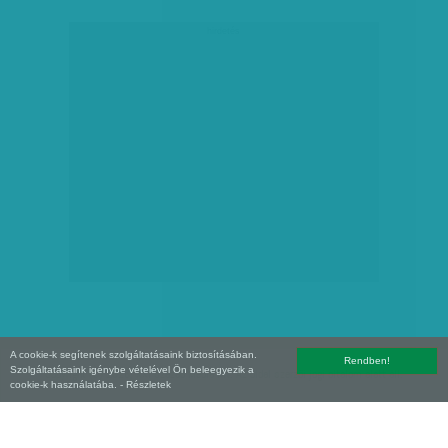
hirdetés
A cookie-k segítenek szolgáltatásaink biztosításában.
Rendben!
Szolgáltatásaink igénybe vételével Ön beleegyezik a
Copyright (C) 2026, XXI század Média Kft. Az oldal szerzői jogi oltalom alatt áll.
cookie-k használatába.
- Részletek