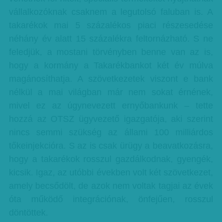
vállalkozóknak csaknem a legutolsó faluban is. A
takarékok mai 5 százalékos piaci részesedése
néhány év alatt 15 százalékra feltornázható. S ne
feledjük, a mostani törvényben benne van az is,
hogy a kormány a Takarékbankot két év múlva
magánosíthatja. A szövetkezetek viszont e bank
nélkül a mai világban már nem sokat érnének,
mivel ez az úgynevezett ernyőbankunk – tette
hozzá az OTSZ ügyvezető igazgatója, aki szerint
nincs semmi szükség az állami 100 milliárdos
tőkeinjekcióra. S az is csak ürügy a beavatkozásra,
hogy a takarékok rosszul gazdálkodnak, gyengék,
kicsik. Igaz, az utóbbi években volt két szövetkezet,
amely becsődölt, de azok nem voltak tagjai az évek
óta működő integrációnak, önfejűen, rosszul
döntöttek.