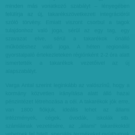
minden más vonatkozó szabályt – lényegében
felülírja az új, takarékszövetkezeti integrációról
szóló törvény. Emiatt viszont csorbul a tagok
tulajdonhoz való joga, sérül az egy tag, egy
szavazat elve, sérül a takarékok önálló
működéshez való joga. A héten regionális
gyorstalpaló értekezleteken régiónként 2-2 óra alatt
ismertették a takarékok vezetőivel az új
alapszabályt.
Varga Antal szerint leginkább az valószínű, hogy a
kormány közvetlen irányítása alatt álló hazai
pénzintézet létrehozása a cél. A takarékok jók erre,
van 1800 fiókjuk, ideális lehet az állami
intézmények, cégek, óvodák, iskolák stb.
számláinak vezetésére, az „állami” takarékoktól
vehetnek fel hitelt, speciális termékeket nyújthatnak