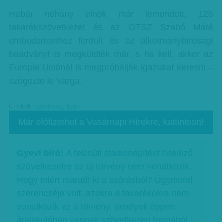
Habár néhány elnök már lemondott, 125
takarékszövetkezet és az OTSZ Szabó Máté
ombudsmanhoz fordult és az alkotmánybírósági
beadványt is megküldték már, s ha kell, akkor az
Európai Uniónál is megpróbálják igazukat keresni –
szögezte le Varga.
Címkék:
gazdaság
,
bank
Már előfizethet a Vasárnapi Hírekre, kattintson!
Gyevi bíró:
A felcsúti stadionépítést hitelező
szövetkezetre az új törvény nem vonatkozik.
Hogy miért maradt ki a szórásból? Úgymond
szerencséje volt: azokra a takarékokra nem
vonatkozik ez a törvény, amelyek éppen
átalakulóban vannak szövetkezeti formából