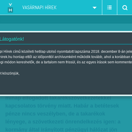
VASÁRNAPI HÍREK
 Látogatónk!
Pénzügyi piramis épül?
i Hírek című közéleti hetilap utolsó nyomtatott lapszáma 2018. december 8-án jel
hirek.hu honlap ettől az időponttól archívumként működik tovább, ahol a korábban
Szerző:
O. Horváth György
| Megjelent a 2013. augusztus 04.-i
égi módon kereshetők, de a tartalom nem frissül, és az egyes írások sem kommente
lapszámban
t köszönjük,
A takarékszövetkezeti tagok tulajdona és a
szövetkezeti pénzintézetek jogai sérülnek a
minap elfogadott takarékszövetkezetekkel
kapcsolatos törvény miatt. Habár a betétesek
pénze nincs veszélyben, de a takarékok
lényege, a szövetkezeti önrendelkezés igen: a
kormány által irányított pénzügyi hálózat jön