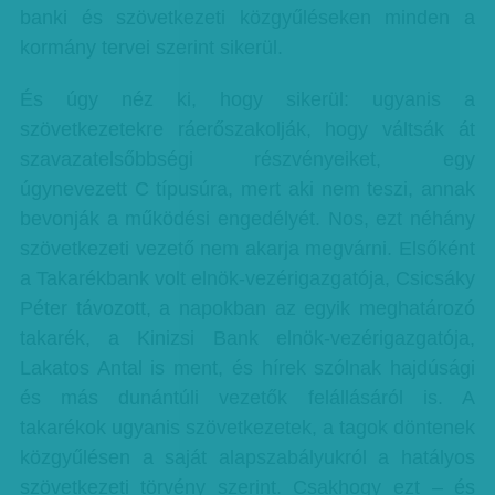
banki és szövetkezeti közgyűléseken minden a
kormány tervei szerint sikerül.
És úgy néz ki, hogy sikerül: ugyanis a
szövetkezetekre ráerőszakolják, hogy váltsák át
szavazatelsőbbségi részvényeiket, egy
úgynevezett C típusúra, mert aki nem teszi, annak
bevonják a működési engedélyét. Nos, ezt néhány
szövetkezeti vezető nem akarja megvárni. Elsőként
a Takarékbank volt elnök-vezérigazgatója, Csicsáky
Péter távozott, a napokban az egyik meghatározó
takarék, a Kinizsi Bank elnök-vezérigazgatója,
Lakatos Antal is ment, és hírek szólnak hajdúsági
és más dunántúli vezetők felállásáról is. A
takarékok ugyanis szövetkezetek, a tagok döntenek
közgyűlésen a saját alapszabályukról a hatályos
szövetkezeti törvény szerint. Csakhogy ezt – és