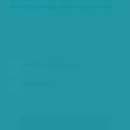
részvénytársasággá. Éppen egy ilyen akadt…
KÖVETKEZŐ:
ÜGYELETES HALÁLOK
ELŐZŐ:
UTAZÁSI…
társadalmi célú hirdetés