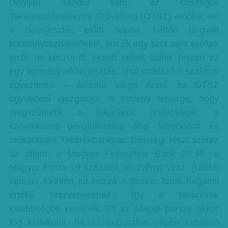
Demján Sándor sem, az Országos
Takarékszövetkezeti Szövetség (OTSZ) elnöke, aki
a beterjesztés előtti napon, hétfőn tárgyalt
kormánytisztviselőkkel, ám ők egy szót sem szóltak
arról, mi készül itt. Holott kellett volna, hiszen ez
egy kormány-előterjesztés, ahol kötelező a szakmai
egyeztetés! – állította Varga Antal, az OTSZ
ügyvezető igazgatója. A törvény lényege, hogy
megszüntetik a takarékok önállóságát, a
szövetkezeti pénzintézetek által létrehozott és
működtetett Takarékbankban többségi részt szerez
az állam: a Magyar Fejlesztési Bank 38,46, a
Magyar Posta 19 százalék részvényt vesz. (Utóbb
kétezer forintért jut hozzá a tízezer forint forgalmi
értékű részvényekhez.) Így a takarékok
kisebbségbe kerülnek. Ez az állapot persze akkor
fog kialakulni, ha az augusztus végén tartandó