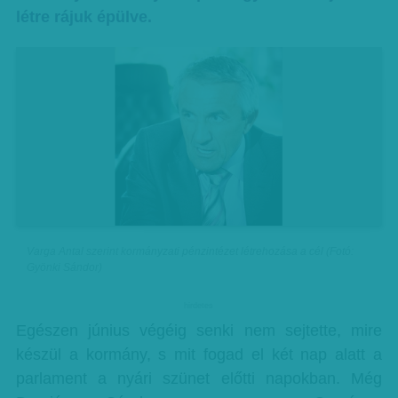
létre rájuk épülve.
Varga Antal szerint kormányzati pénzintézet létrehozása a cél (Fotó:
Gyönki Sándor)
hirdetes
Egészen június végéig senki nem sejtette, mire
készül a kormány, s mit fogad el két nap alatt a
parlament a nyári szünet előtti napokban. Még