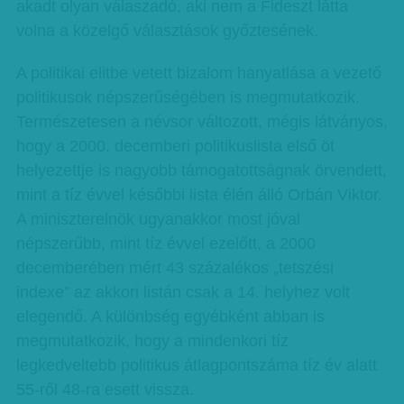
akadt olyan válaszadó, aki nem a Fideszt látta
volna a közelgő választások győztesének.
A politikai elitbe vetett bizalom hanyatlása a vezető
politikusok népszerűségében is megmutatkozik.
Természetesen a névsor változott, mégis látványos,
hogy a 2000. decemberi politikuslista első öt
helyezettje is nagyobb támogatottságnak örvendett,
mint a tíz évvel későbbi lista élén álló Orbán Viktor.
A miniszterelnök ugyanakkor most jóval
népszerűbb, mint tíz évvel ezelőtt, a 2000
decemberében mért 43 százalékos „tetszési
indexe” az akkori listán csak a 14. helyhez volt
elegendő. A különbség egyébként abban is
megmutatkozik, hogy a mindenkori tíz
legkedveltebb politikus átlagpontszáma tíz év alatt
55-ről 48-ra esett vissza.