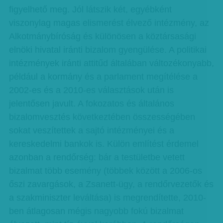
figyelhető meg. Jól látszik két, egyébként
viszonylag magas elismerést élvező intézmény, az
Alkotmánybíróság és különösen a köztársasági
elnöki hivatal iránti bizalom gyengülése. A politikai
intézmények iránti attitűd általában változékonyabb,
például a kormány és a parlament megítélése a
2002-es és a 2010-es választások után is
jelentősen javult. A fokozatos és általános
bizalomvesztés következtében összességében
sokat veszítettek a sajtó intézményei és a
kereskedelmi bankok is. Külön említést érdemel
azonban a rendőrség: bár a testületbe vetett
bizalmat több esemény (többek között a 2006-os
őszi zavargások, a Zsanett-ügy, a rendőrvezetők és
a szakminiszter leváltása) is megrendítette, 2010-
ben átlagosan mégis nagyobb fokú bizalmat