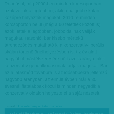
Ráadásul, míg 2000-ben minden korcsoportban
azok voltak a legtöbben, akik a bal-jobb skálán
középre helyezték magukat, 2010-re minden
korcsoporton belül (még a 60 felettiek között is)
azok lettek a legtöbben, jobboldalinak vallják
magukat. Hasonló, bár kisebb mértékű
átrendeződés mutatható ki a konzervatív-liberális
skálán történő önelhelyezésben is: tíz év alatt
nagyjából másfélszeresére nőtt azok aránya, akik
konzervatív gondolkodásúnak tartják magukat. Bár
ez a látásmód továbbra is az idősebbekre jellemző
nagyobb arányban, az elmúlt évben már a 30
évesnél fiatalabbak közül is minden negyedik a
konzervatív oldalon helyezte el a saját nézeteit.
Címkék:
közvélemény-kutató intézetek