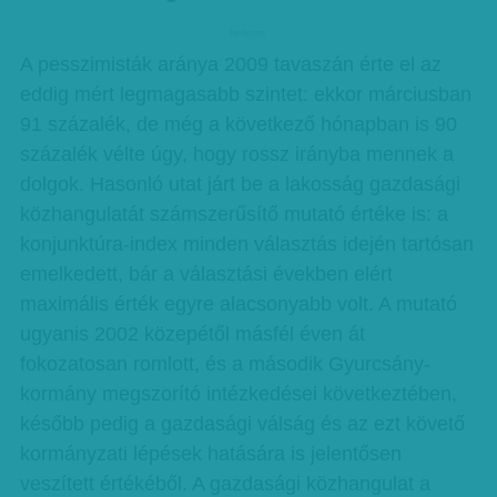
hirdetes
A pesszimisták aránya 2009 tavaszán érte el az
eddig mért legmagasabb szintet: ekkor márciusban
91 százalék, de még a következő hónapban is 90
százalék vélte úgy, hogy rossz irányba mennek a
dolgok. Hasonló utat járt be a lakosság gazdasági
közhangulatát számszerűsítő mutató értéke is: a
konjunktúra-index minden választás idején tartósan
emelkedett, bár a választási években elért
maximális érték egyre alacsonyabb volt. A mutató
ugyanis 2002 közepétől másfél éven át
fokozatosan romlott, és a második Gyurcsány-
kormány megszorító intézkedései következtében,
később pedig a gazdasági válság és az ezt követő
kormányzati lépések hatására is jelentősen
veszített értékéből. A gazdasági közhangulat a