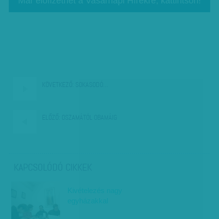
Már előfizethet a Vasárnapi Hírekre, kattintson!
KÖVETKEZŐ:
SOKASODÓ…
ELŐZŐ:
OSZAMÁTÓL OBAMÁIG
KAPCSOLÓDÓ CIKKEK
Kivételezés nagy
egyházakkal