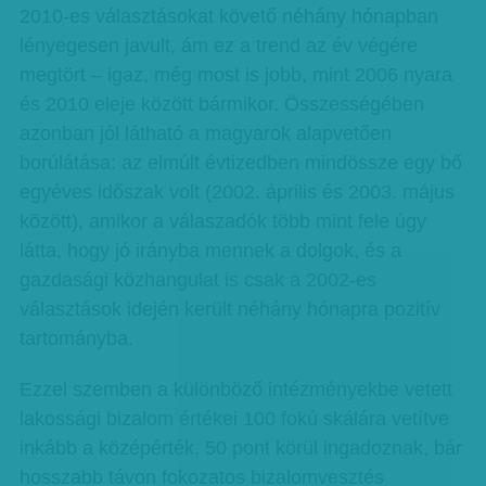
2010-es választásokat követő néhány hónapban
lényegesen javult, ám ez a trend az év végére
megtört – igaz, még most is jobb, mint 2006 nyara
és 2010 eleje között bármikor. Összességében
azonban jól látható a magyarok alapvetően
borúlátása: az elmúlt évtizedben mindössze egy bő
egyéves időszak volt (2002. április és 2003. május
között), amikor a válaszadók több mint fele úgy
látta, hogy jó irányba mennek a dolgok, és a
gazdasági közhangulat is csak a 2002-es
választások idején került néhány hónapra pozitív
tartományba.
Ezzel szemben a különböző intézményekbe vetett
lakossági bizalom értékei 100 fokú skálára vetítve
inkább a középérték, 50 pont körül ingadoznak, bár
hosszabb távon fokozatos bizalomvesztés