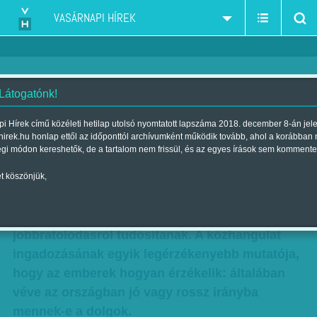
VASÁRNAPI HÍREK
 Látogatónk!
Pesszimista jobbra át
i Hírek című közéleti hetilap utolsó nyomtatott lapszáma 2018. december 8-án jel
hirek.hu honlap ettől az időponttól archívumként működik tovább, ahol a korábban
Szerző:
Lakatos Zsuzsa
| Megjelent a 2010. december 19.-i
égi módon kereshetők, de a tartalom nem frissül, és az egyes írások sem kommente
lapszámban
t köszönjük,
A 21. század első évtizedében készített Medián-
felmérések bizalomvesztésről és
jobbratolódásról tudósítanak. A közhangulat
ingadozásának egyik legérzékenyebb mutatója,
hogy az emberek hogyan érzékelik: általában
véve az országban jó vagy rossz irányba
mennek-e a dolgok.