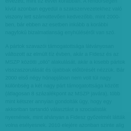
élvezett, mint tíz évvel korábban. A rendőrségen
kívül azonban egyedül a szakszervezetekhez való
viszony lett számottevően kedvezőbb, mint 2000-
ben, bár ebben az esetben inkább a korábbi
nagyfokú bizalmatlanság enyhüléséről van szó.
A pártok szavazói támogatottsága látványosan
változott az elmúlt tíz évben, akár a Fidesz és az
MSZP közötti „olló” alakulását, akár a kisebb pártok
visszaszorulását és újabbak előtörését nézzük. Bár
2000 első négy hónapjában nem volt túl nagy
különbség a két nagy párt támogatottsága között
(átlagosan 8 százalékpont az MSZP javára), több
mint kétszer annyian gondolták úgy, hogy egy
akkoriban tartandó választást a szocialisták
nyernének, mint ahányan a Fidesz győzelmét látták
volna esélyesnek. 2010 elejére azonban szinte alig