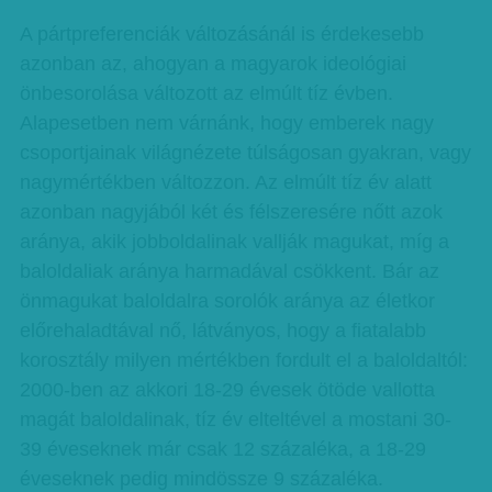
A pártpreferenciák változásánál is érdekesebb
azonban az, ahogyan a magyarok ideológiai
önbesorolása változott az elmúlt tíz évben.
Alapesetben nem várnánk, hogy emberek nagy
csoportjainak világnézete túlságosan gyakran, vagy
nagymértékben változzon. Az elmúlt tíz év alatt
azonban nagyjából két és félszeresére nőtt azok
aránya, akik jobboldalinak vallják magukat, míg a
baloldaliak aránya harmadával csökkent. Bár az
önmagukat baloldalra sorolók aránya az életkor
előrehaladtával nő, látványos, hogy a fiatalabb
korosztály milyen mértékben fordult el a baloldaltól:
2000-ben az akkori 18-29 évesek ötöde vallotta
magát baloldalinak, tíz év elteltével a mostani 30-
39 éveseknek már csak 12 százaléka, a 18-29
éveseknek pedig mindössze 9 százaléka.