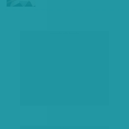
társadalmi célú hirdetés
hirdetés