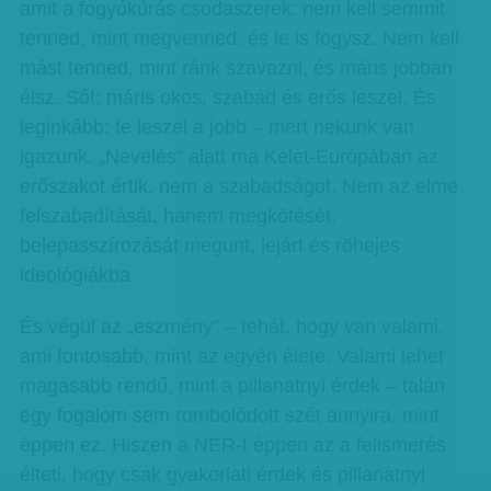
amit a fogyókúrás csodaszerek: nem kell semmit
tenned, mint megvenned, és le is fogysz. Nem kell
mást tenned, mint ránk szavazni, és máris jobban
élsz. Sőt: máris okos, szabad és erős leszel. És
leginkább: te leszel a jobb – mert nekünk van
igazunk. „Nevelés” alatt ma Kelet-Európában az
erőszakot értik, nem a szabadságot. Nem az elme
felszabadítását, hanem megkötését,
belepasszírozását megunt, lejárt és röhejes
ideológiákba.
És végül az „eszmény” – tehát, hogy van valami,
ami fontosabb, mint az egyén élete. Valami lehet
magasabb rendű, mint a pillanatnyi érdek – talán
egy fogalom sem rombolódott szét annyira, mint
éppen ez. Hiszen a NER-t éppen az a felismerés
élteti, hogy csak gyakorlati érdek és pillanatnyi