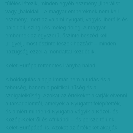
túlélés létezik, minden egyéb eszmény „liberális”
vagy „baloldali”. A magyar embereknek nem kell
eszmény, mert az valami nyugati, vagyis liberális és
baloldali, szingli és meleg dolog. A magyar
embernek az egyszerű, őszinte beszéd kell.
„Figyelj, most őszinte leszek hozzád” – minden
hazugság ezzel a mondattal kezdődik.
Kelet-Európa rettenetes irányba halad.
A boldogulás alapja immár nem a tudás és a
tehetség, hanem a politikai hűség és a
szolgalelkűség. Azokat az értékeket akarják elvenni
a társadalomtól, amelyek a Nyugatot felépítették,
és amiért mindenki Nyugatra vágyik a Közel- és
Közép-Keletről és Afrikából – és persze tőlünk,
Kelet-Európából is. Azokat az értékeket akarják