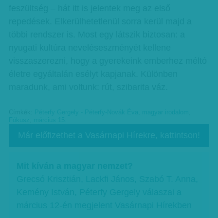
feszültség – hát itt is jelentek meg az első
repedések. Elkerülhetetlenül sorra kerül majd a
többi rendszer is. Most egy látszik biztosan: a
nyugati kultúra neveléseszményét kellene
visszaszerezni, hogy a gyerekeink emberhez méltó
életre egyáltalán esélyt kapjanak. Különben
maradunk, ami voltunk: rút, szibarita váz.
Címkék:
Péterfy Gergely - Péterfy-Novák Éva
,
magyar irodalom
,
Fókusz
,
március 15.
Már előfizethet a Vasárnapi Hírekre, kattintson!
Mit kíván a magyar nemzet?
Grecsó Krisztián, Lackfi János, Szabó T. Anna,
Kemény István, Péterfy Gergely válaszai a
március 12-én megjelent Vasárnapi Hírekben