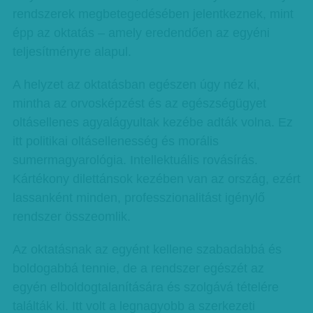
rendszerek megbetegedésében jelentkeznek, mint
épp az oktatás – amely eredendően az egyéni
teljesítményre alapul.
A helyzet az oktatásban egészen úgy néz ki,
mintha az orvosképzést és az egészségügyet
oltásellenes agyalágyultak kezébe adták volna. Ez
itt politikai oltásellenesség és morális
sumermagyarológia. Intellektuális rovásírás.
Kártékony dilettánsok kezében van az ország, ezért
lassanként minden, professzionalitást igénylő
rendszer összeomlik.
Az oktatásnak az egyént kellene szabadabbá és
boldogabbá tennie, de a rendszer egészét az
egyén elboldogtalanítására és szolgává tételére
találták ki. Itt volt a legnagyobb a szerkezeti