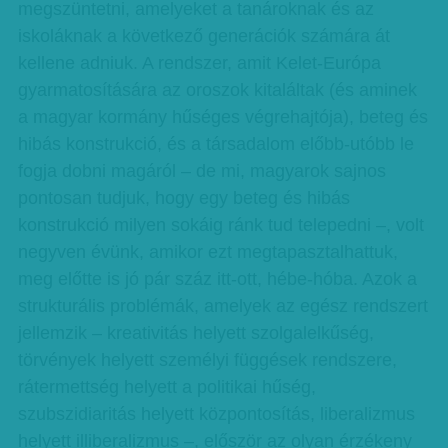
megszüntetni, amelyeket a tanároknak és az
iskoláknak a következő generációk számára át
kellene adniuk. A rendszer, amit Kelet-Európa
gyarmatosítására az oroszok kitaláltak (és aminek
a magyar kormány hűséges végrehajtója), beteg és
hibás konstrukció, és a társadalom előbb-utóbb le
fogja dobni magáról – de mi, magyarok sajnos
pontosan tudjuk, hogy egy beteg és hibás
konstrukció milyen sokáig ránk tud telepedni –, volt
negyven évünk, amikor ezt megtapasztalhattuk,
meg előtte is jó pár száz itt-ott, hébe-hóba. Azok a
strukturális problémák, amelyek az egész rendszert
jellemzik – kreativitás helyett szolgalelkűség,
törvények helyett személyi függések rendszere,
rátermettség helyett a politikai hűség,
szubszidiaritás helyett központosítás, liberalizmus
helyett illiberalizmus –, először az olyan érzékeny