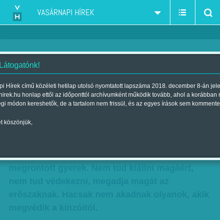
VASÁRNAPI HÍREK
 Látogatónk!
Péterfy Gergely: Szibarita váz
i Hírek című közéleti hetilap utolsó nyomtatott lapszáma 2018. december 8-án jel
hirek.hu honlap ettől az időponttól archívumként működik tovább, ahol a korábban
Szerző:
Péterfy Gergely
| Megjelent a 2016. március 12.-i lapszámban
égi módon kereshetők, de a tartalom nem frissül, és az egyes írások sem kommente
t köszönjük,
A nyugati kultúra a nevelés eszményén alapul.
Milyen egyszerű, és milyen igaz kis mondat. És
mégis milyen esendő, milyen ingatag. Mint egy
megrontott gyerek. Nem tud kiállni magáért,
nem tud védekezni, megadja magát az
erőszaknak. Hacsak nem akadnak olyanok, akik
megvédik a kínzóitól.