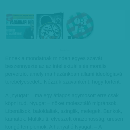
hirdetes
Ennek a mondatnak minden egyes szavát
beszennyezte az az intellektuális és morális
perverzió, amely ma hazánkban állami ideológiává
terebélyesedett. Nézzük szavanként, hogy történt.
A „nyugat” – ma egy átlagos agymosott erre csak
köpni tud. Nyugat – nőket molesztáló migránsok.
Liberálisok, baloldaliak, szinglik, melegek. Bankok,
kamatok. Multikulti, elveszett önazonosság, üresen
kongó templomok. A hanyatló Nyugat. – A