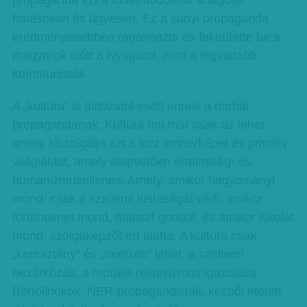
propaganda ezt a tudatmódosítót adagolja
hatásosan és ügyesen. Ez a sunyi propaganda
eredményesebben rágalmazta és feketítette be a
magyarok előtt a Nyugatot, mint a legvadabb
kommunisták.
A „kultúra” is áldozatul esett ennek a barbár
propagandának. Kultúra ma már csak az lehet,
amely kiszolgálja azt a torz emberképet és primitív
világlátást, amely alapvetően értelmiség- és
humanizmusellenes. Amely, amikor hagyományt
mond, csak a szellemi lustaságát védi, amikor
történelmet mond, mítoszt gondol, és amikor iskolát
mond, szolgaképzőt ért alatta. A kultúra csak
„keresztény” és „nemzeti” lehet, a szellemi
bezárkózás, a morális relativizmus igazolása.
Bértollnokok, NER-propagandisták, kézből etetett