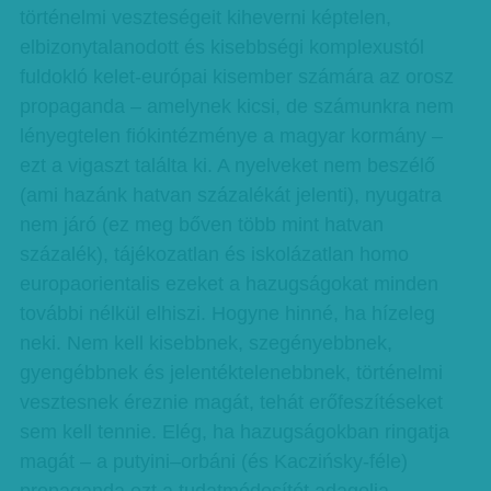
történelmi veszteségeit kiheverni képtelen,
elbizonytalanodott és kisebbségi komplexustól
fuldokló kelet-európai kisember számára az orosz
propaganda – amelynek kicsi, de számunkra nem
lényegtelen fiókintézménye a magyar kormány –
ezt a vigaszt találta ki. A nyelveket nem beszélő
(ami hazánk hatvan százalékát jelenti), nyugatra
nem járó (ez meg bőven több mint hatvan
százalék), tájékozatlan és iskolázatlan homo
europaorientalis ezeket a hazugságokat minden
további nélkül elhiszi. Hogyne hinné, ha hízeleg
neki. Nem kell kisebbnek, szegényebbnek,
gyengébbnek és jelentéktelenebbnek, történelmi
vesztesnek éreznie magát, tehát erőfeszítéseket
sem kell tennie. Elég, ha hazugságokban ringatja
magát – a putyini–orbáni (és Kaczińsky-féle)