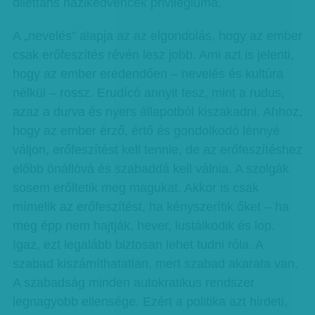
dilettáns házikedvencek privilégiuma.
A „nevelés” alapja az az elgondolás, hogy az ember
csak erőfeszítés révén lesz jobb. Ami azt is jelenti,
hogy az ember eredendően – nevelés és kultúra
nélkül – rossz. Erudícó annyit tesz, mint a rudus,
azaz a durva és nyers állapotból kiszakadni. Ahhoz,
hogy az ember érző, értő és gondolkodó lénnyé
váljon, erőfeszítést kell tennie, de az erőfeszítéshez
előbb önállóvá és szabaddá kell válnia. A szolgák
sosem erőltetik meg magukat. Akkor is csak
mímelik az erőfeszítést, ha kényszerítik őket – ha
meg épp nem hajtják, hever, lustálkodik és lop.
Igaz, ezt legalább biztosan lehet tudni róla. A
szabad kiszámíthatatlan, mert szabad akarata van.
A szabadság minden autokratikus rendszer
legnagyobb ellensége. Ezért a politika azt hirdeti,